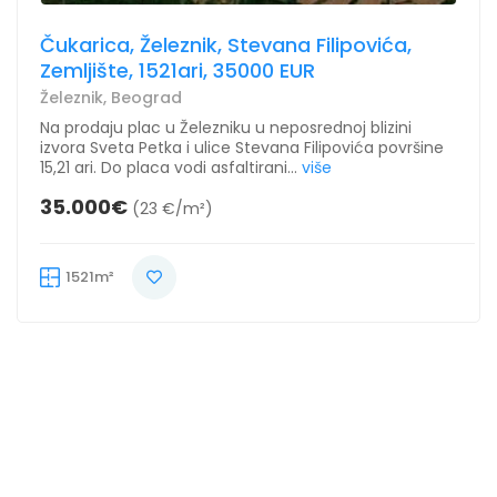
Čukarica, Železnik, Stevana Filipovića,
Zemljište, 1521ari, 35000 EUR
Železnik, Beograd
Na prodaju plac u Železniku u neposrednoj blizini
izvora Sveta Petka i ulice Stevana Filipovića površine
15,21 ari. Do placa vodi asfaltirani...
više
35.000€
(23 €/m²)
1521m²