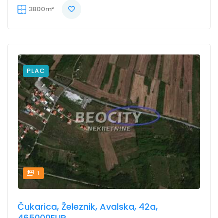
3800m²
PLAC
1
Čukarica, Železnik, Avalska, 42a,
465000EUR