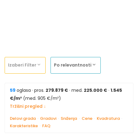
Izaberi Filter
Po relevantnosti
59
oglasa · pros.
279.879 €
· med.
225.000 €
·
1.545
€/m²
(med. 905 €/m²)
Tržišni pregled ↓
Delovi grada
·
Gradovi
·
Sniženja
·
Cene
·
Kvadratura
·
Karakteristike
·
FAQ