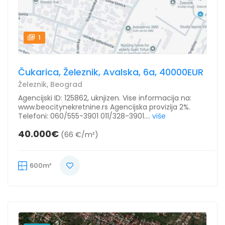
1
Čukarica, Železnik, Avalska, 6a, 40000EUR
Železnik, Beograd
Agencijski ID: 125862, uknjizen. Vise informacija na:
www.beocitynekretnine.rs Agencijska provizija 2%.
Telefoni: 060/555-3901 011/328-3901....
više
40.000€
(66 €/m²)
600m²