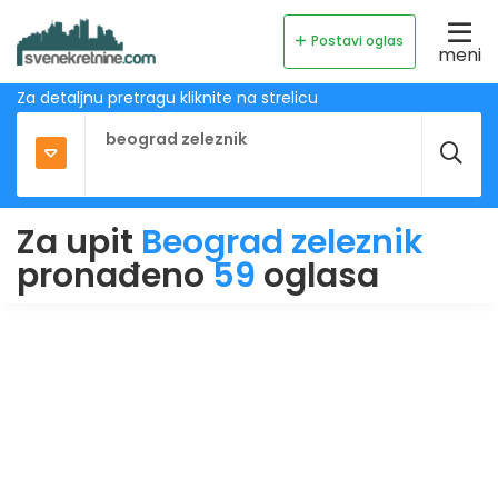
Postavi oglas
meni
Za detaljnu pretragu kliknite na strelicu
Za upit
Beograd zeleznik
pronađeno
59
oglasa