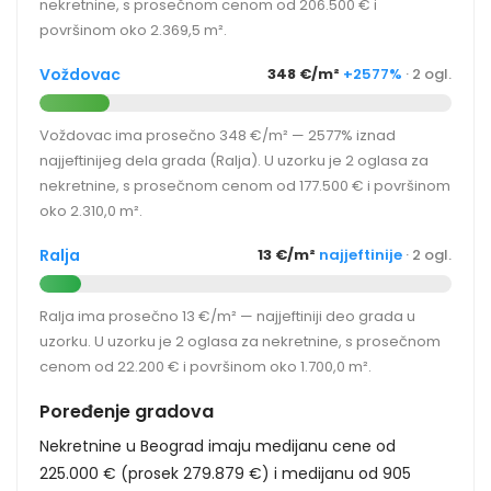
nekretnine, s prosečnom cenom od 206.500 € i
površinom oko 2.369,5 m².
Voždovac
348 €/m²
+2577%
· 2 ogl.
Voždovac ima prosečno 348 €/m² — 2577% iznad
najjeftinijeg dela grada (Ralja). U uzorku je 2 oglasa za
nekretnine, s prosečnom cenom od 177.500 € i površinom
oko 2.310,0 m².
Ralja
13 €/m²
najjeftinije
· 2 ogl.
Ralja ima prosečno 13 €/m² — najjeftiniji deo grada u
uzorku. U uzorku je 2 oglasa za nekretnine, s prosečnom
cenom od 22.200 € i površinom oko 1.700,0 m².
Poređenje gradova
Nekretnine u Beograd imaju medijanu cene od
225.000 € (prosek 279.879 €) i medijanu od 905