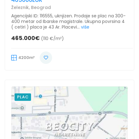
Železnik, Beograd
Agencijski ID: 116555, uknjizen. Prodaje se plac na 300-
400 metar od Ibarske magistrale. Ukupna povrsina 4
( cetiri ) placa je 43 Ar. Placevi...
više
465.000€
(110 €/m²)
4200m²
PLAC