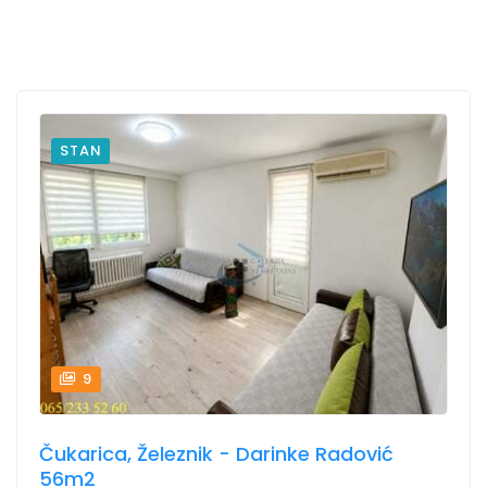
STAN
9
Čukarica, Železnik - Darinke Radović
56m2