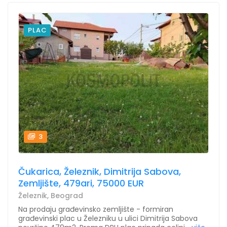
PLAC
3
Čukarica, Železnik, Dimitrija Sabova,
Zemljište, 479ari, 75000 EUR
Železnik, Beograd
Na prodaju građevinsko zemljište - formiran
građevinski plac u Železniku u ulici Dimitrija Sabova