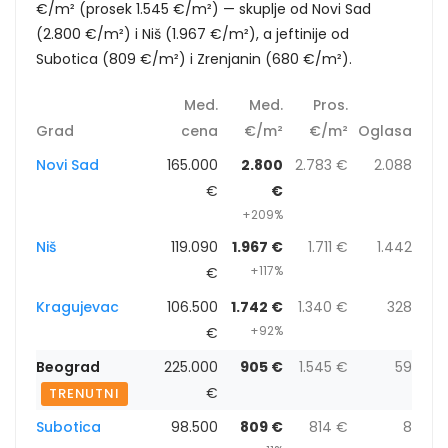
€/m² (prosek 1.545 €/m²) — skuplje od Novi Sad
(2.800 €/m²) i Niš (1.967 €/m²), a jeftinije od
Subotica (809 €/m²) i Zrenjanin (680 €/m²).
Med.
Med.
Pros.
Grad
cena
€/m²
€/m²
Oglasa
Novi Sad
165.000
2.800
2.783 €
2.088
€
€
+209%
Niš
119.090
1.967 €
1.711 €
1.442
+117%
€
Kragujevac
106.500
1.742 €
1.340 €
328
+92%
€
Beograd
225.000
905 €
1.545 €
59
€
TRENUTNI
Subotica
98.500
809 €
814 €
8