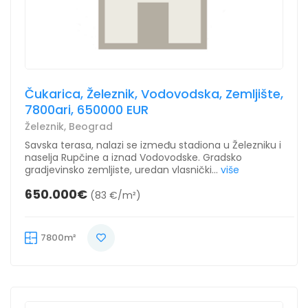
Čukarica, Železnik, Vodovodska, Zemljište,
7800ari, 650000 EUR
Železnik, Beograd
Savska terasa, nalazi se između stadiona u Železniku i
naselja Rupčine a iznad Vodovodske. Gradsko
gradjevinsko zemljiste, uredan vlasnički...
više
650.000€
(83 €/m²)
7800m²