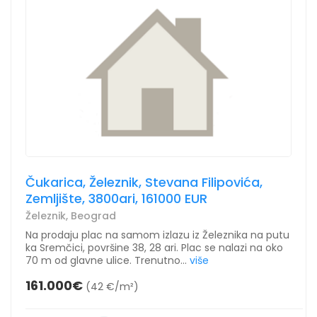
Čukarica, Železnik, Stevana Filipovića,
Zemljište, 3800ari, 161000 EUR
Železnik, Beograd
Na prodaju plac na samom izlazu iz Železnika na putu
ka Sremčici, površine 38, 28 ari. Plac se nalazi na oko
70 m od glavne ulice. Trenutno...
više
161.000€
(42 €/m²)