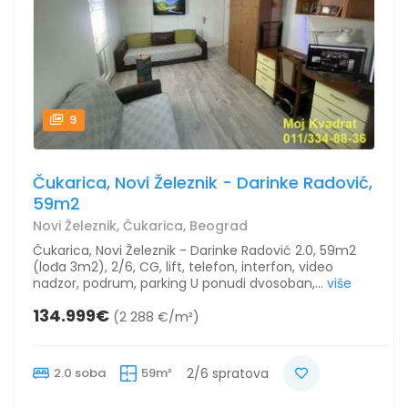
9
Čukarica, Novi Železnik - Darinke Radović,
59m2
Novi Železnik, Čukarica, Beograd
Čukarica, Novi Železnik - Darinke Radović 2.0, 59m2
(lođa 3m2), 2/6, CG, lift, telefon, interfon, video
nadzor, podrum, parking U ponudi dvosoban,...
više
134.999€
(2 288 €/m²)
2.0 soba
59m²
2/6 spratova