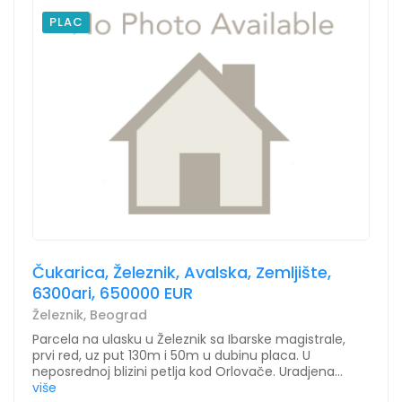
PLAC
Čukarica, Železnik, Avalska, Zemljište,
6300ari, 650000 EUR
Železnik, Beograd
Parcela na ulasku u Železnik sa Ibarske magistrale,
prvi red, uz put 130m i 50m u dubinu placa. U
neposrednoj blizini petlja kod Orlovače. Uradjena...
više