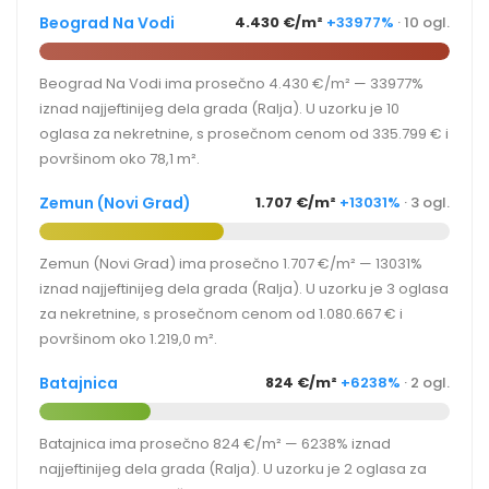
Beograd Na Vodi
4.430 €/m²
+33977%
· 10 ogl.
Beograd Na Vodi ima prosečno 4.430 €/m² — 33977%
iznad najjeftinijeg dela grada (Ralja). U uzorku je 10
oglasa za nekretnine, s prosečnom cenom od 335.799 € i
površinom oko 78,1 m².
Zemun (Novi Grad)
1.707 €/m²
+13031%
· 3 ogl.
Zemun (Novi Grad) ima prosečno 1.707 €/m² — 13031%
iznad najjeftinijeg dela grada (Ralja). U uzorku je 3 oglasa
za nekretnine, s prosečnom cenom od 1.080.667 € i
površinom oko 1.219,0 m².
Batajnica
824 €/m²
+6238%
· 2 ogl.
Batajnica ima prosečno 824 €/m² — 6238% iznad
najjeftinijeg dela grada (Ralja). U uzorku je 2 oglasa za