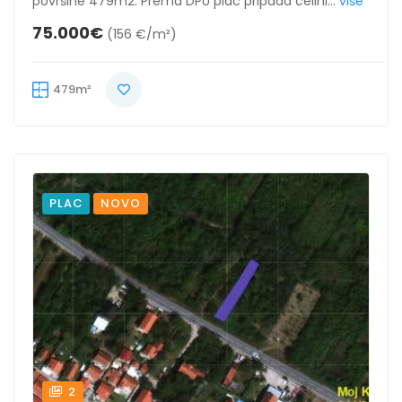
površine 479m2. Prema DPU plac pripada celini...
više
75.000€
(156 €/m²)
479m²
PLAC
NOVO
2