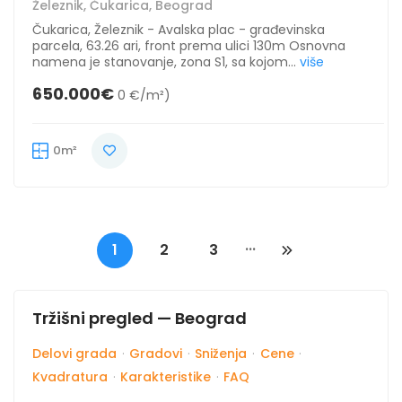
Železnik, Čukarica, Beograd
Čukarica, Železnik - Avalska plac - građevinska
parcela, 63.26 ari, front prema ulici 130m Osnovna
namena je stanovanje, zona S1, sa kojom...
više
650.000€
0 €/m²)
0m²
...
1
2
3
Tržišni pregled — Beograd
Delovi grada
·
Gradovi
·
Sniženja
·
Cene
·
Kvadratura
·
Karakteristike
·
FAQ