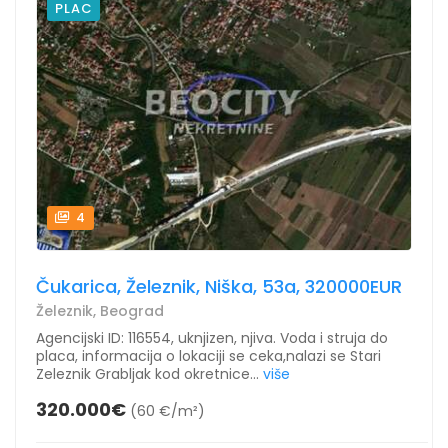
PLAC
4
Čukarica, Železnik, Niška, 53a, 320000EUR
Železnik, Beograd
Agencijski ID: 116554, uknjizen, njiva. Voda i struja do
placa, informacija o lokaciji se ceka,nalazi se Stari
Zeleznik Grabljak kod okretnice...
više
320.000€
(60 €/m²)