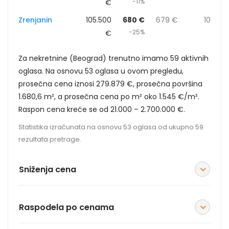
-11%
€
Zrenjanin
105.500
680 €
679 €
10
-25%
€
Za nekretnine (Beograd) trenutno imamo 59 aktivnih
oglasa. Na osnovu 53 oglasa u ovom pregledu,
prosečna cena iznosi 279.879 €, prosečna površina
1.680,6 m², a prosečna cena po m² oko 1.545 €/m².
Raspon cena kreće se od 21.000 – 2.700.000 €.
Statistika izračunata na osnovu 53 oglasa od ukupno 59
rezultata pretrage.
Sniženja cena
Raspodela po cenama