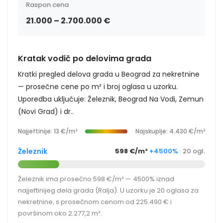
Raspon cena
21.000 – 2.700.000 €
Kratak vodič po delovima grada
Kratki pregled delova grada u Beograd za nekretnine
— prosečne cene po m² i broj oglasa u uzorku.
Uporedba uključuje: Železnik, Beograd Na Vodi, Zemun
(Novi Grad) i dr..
Najjeftinije: 13 €/m²
Najskuplje: 4.430 €/m²
Železnik
598 €/m²
+4500%
· 20 ogl.
Železnik ima prosečno 598 €/m² — 4500% iznad
najjeftinijeg dela grada (Ralja). U uzorku je 20 oglasa za
nekretnine, s prosečnom cenom od 225.490 € i
površinom oko 2.277,2 m².