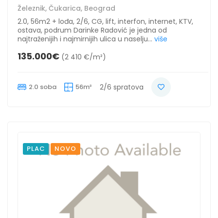
Železnik, Čukarica, Beograd
2.0, 56m2 + lođa, 2/6, CG, lift, interfon, internet, KTV,
ostava, podrum Darinke Radović je jedna od
najtraženijih i najmirnijih ulica u naselju...
više
135.000€
(2 410 €/m²)
2.0 soba
56m²
2/6 spratova
PLAC
NOVO