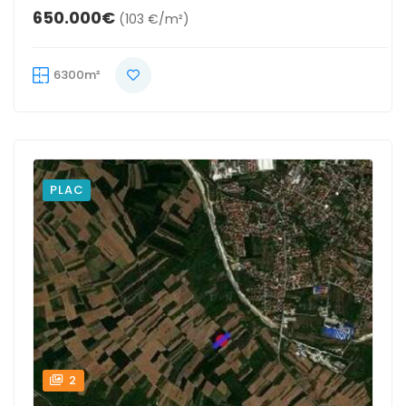
650.000€
(103 €/m²)
6300m²
PLAC
2