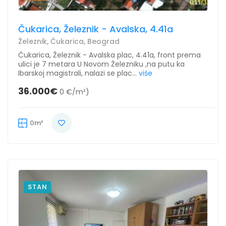
Čukarica, Železnik - Avalska, 4.41a
Železnik, Čukarica, Beograd
Čukarica, Železnik - Avalska plac, 4.41a, front prema
ulici je 7 metara U Novom Železniku ,na putu ka
Ibarskoj magistrali, nalazi se plac...
više
36.000€
0 €/m²)
0m²
STAN