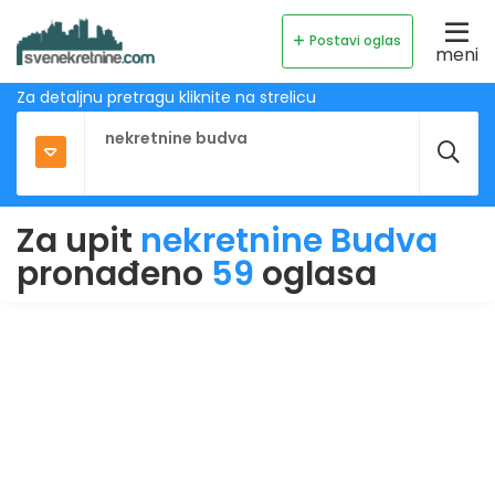
Postavi oglas
meni
Za detaljnu pretragu kliknite na strelicu
Za upit
nekretnine Budva
pronađeno
59
oglasa