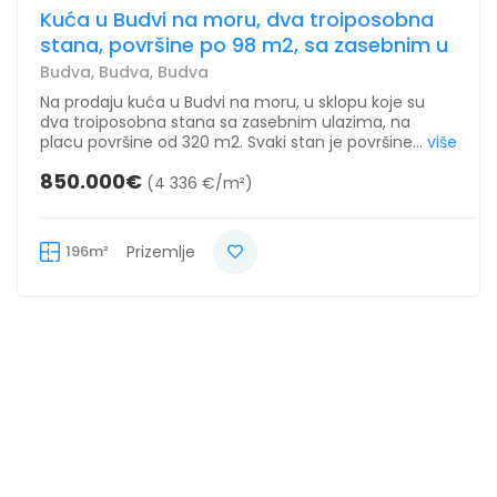
Kuća u Budvi na moru, dva troiposobna
stana, površine po 98 m2, sa zasebnim u
Budva, Budva, Budva
Na prodaju kuća u Budvi na moru, u sklopu koje su
dva troiposobna stana sa zasebnim ulazima, na
placu površine od 320 m2. Svaki stan je površine...
više
850.000€
(4 336 €/m²)
196m²
Prizemlje