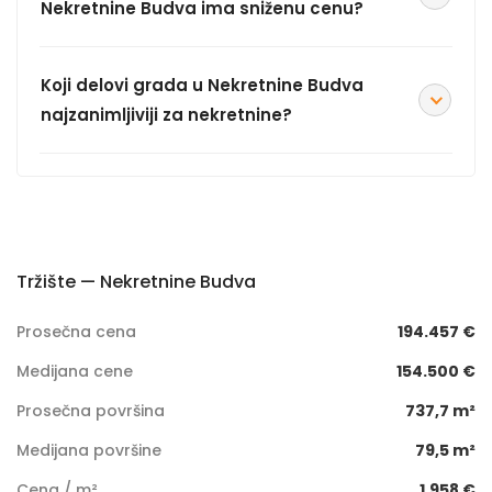
Nekretnine Budva ima sniženu cenu?
Koji delovi grada u Nekretnine Budva
najzanimljiviji za nekretnine?
Tržište — Nekretnine Budva
Prosečna cena
194.457 €
Medijana cene
154.500 €
Prosečna površina
737,7 m²
Medijana površine
79,5 m²
Cena / m²
1.958 €