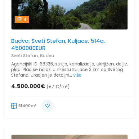
4
Budva, Sveti Stefan, Kuljace, 514a,
4500000EUR
Sveti Stefan, Budva
Agencijski ID: 68336, struja, kanalizacija, uknjizen, deljiv,
plac. Plac se nalazi u mestu Kuljace 3 km od Svetog
Stefana. Uradjen je detaljni...
više
4.500.000€
(87 €/m²)
51400m²