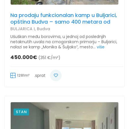
Na prodaju funkcionalan kamp u Buljarici,
opština Budva – samo 400 metara od
BULJARICA I, Budva
Ušuškan među borovima, u jednoj od poslednjih
netaknutih uvala na crnogorskom primorju – Buljarici,
nalazi se kamp „Monika & Šuljako“, mesto...
više
450.000€
(351 €/m²)
1281m²
.sprat
STAN