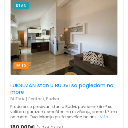
STAN
10
LUKSUZAN stan u BUDVI sa pogledom na
more
BUDVA (Centar), Budva
Prodajemo predivan stan u Budvi, površine 79m² sa
velikom garazom, smešten na uzvišenju, samo 1,7 km
od mora. Ova lokacija pruža savršen balans...
više
180.000€
(2 278 €/m²)