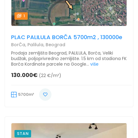
1
PLAC PALILULA BORČA 5700m2 , 130000e
BorČa, Palilula, Beograd
Prodaja zemljišta Beograd, PALILULA, Borča, Veliki
budžak, poljoprivredno zemljište. 1.5 km od stadiona FK
Borča Kordinate parcele na Google...
više
130.000€
(22 €/m²)
5700m²
STAN