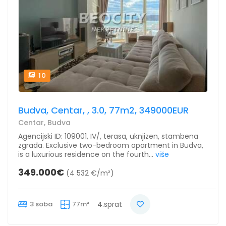
10
Budva, Centar, , 3.0, 77m2, 349000EUR
Centar, Budva
Agencijski ID: 109001, IV/, terasa, uknjizen, stambena
zgrada. Exclusive two-bedroom apartment in Budva,
is a luxurious residence on the fourth...
više
349.000€
(4 532 €/m²)
3 soba
77m²
4.sprat