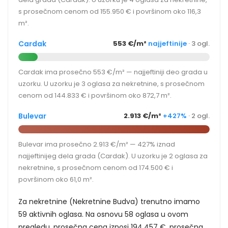
s prosečnom cenom od 155.950 € i površinom oko 116,3
m².
Cardak
553 €/m²
najjeftinije
· 3 ogl.
Cardak ima prosečno 553 €/m² — najjeftiniji deo grada u
uzorku. U uzorku je 3 oglasa za nekretnine, s prosečnom
cenom od 144.833 € i površinom oko 872,7 m².
Bulevar
2.913 €/m²
+427%
· 2 ogl.
Bulevar ima prosečno 2.913 €/m² — 427% iznad
najjeftinijeg dela grada (Cardak). U uzorku je 2 oglasa za
nekretnine, s prosečnom cenom od 174.500 € i
površinom oko 61,0 m².
Za nekretnine (Nekretnine Budva) trenutno imamo
59 aktivnih oglasa. Na osnovu 58 oglasa u ovom
pregledu, prosečna cena iznosi 194.457 €, prosečna