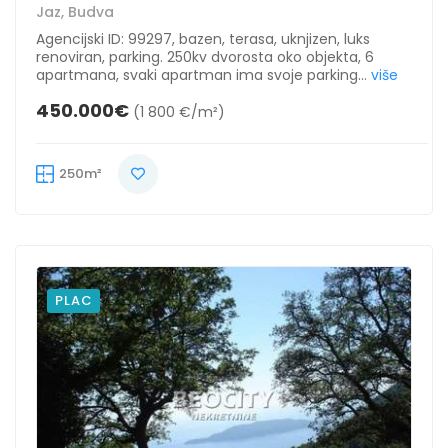
Jaz, Budva
Agencijski ID: 99297, bazen, terasa, uknjizen, luks
renoviran, parking. 250kv dvorosta oko objekta, 6
apartmana, svaki apartman ima svoje parking...
više
450.000€
(1 800 €/m²)
250m²
PLAC