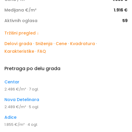
Medijana €/m²
1.916 €
Aktivnih oglasa
59
Tržišni pregled ↓
Delovi grada
·
Sniženja
·
Cene
·
Kvadratura
·
Karakteristike
·
FAQ
Pretraga po delu grada
Centar
2.486 €/m² · 7 ogl.
Nova Detelinara
2.489 €/m² · 5 ogl.
Adice
1.855 €/m² · 4 ogl.