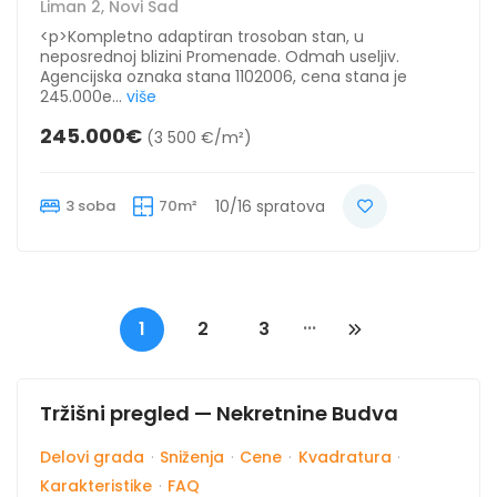
Liman 2, Novi Sad
<p>Kompletno adaptiran trosoban stan, u
neposrednoj blizini Promenade. Odmah useljiv.
Agencijska oznaka stana 1102006, cena stana je
245.000e...
više
245.000€
(3 500 €/m²)
3 soba
70m²
10/16 spratova
...
1
2
3
Tržišni pregled — Nekretnine Budva
Delovi grada
·
Sniženja
·
Cene
·
Kvadratura
·
Karakteristike
·
FAQ