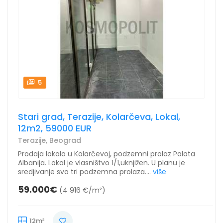
5
Stari grad, Terazije, Kolarčeva, Lokal,
12m2, 59000 EUR
Terazije, Beograd
Prodaja lokala u Kolarčevoj, podzemni prolaz Palata
Albanija. Lokal je vlasništvo 1/1,uknjižen. U planu je
sredjivanje sva tri podzemna prolaza....
više
59.000€
(4 916 €/m²)
12m²