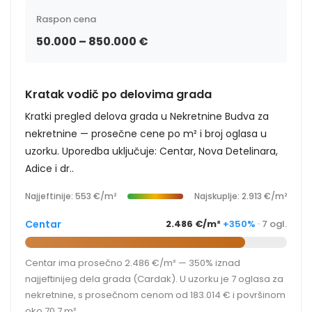
Raspon cena
50.000 – 850.000 €
Kratak vodič po delovima grada
Kratki pregled delova grada u Nekretnine Budva za
nekretnine — prosečne cene po m² i broj oglasa u
uzorku. Uporedba uključuje: Centar, Nova Detelinara,
Adice i dr..
Najjeftinije: 553 €/m²
Najskuplje: 2.913 €/m²
Centar
2.486 €/m²
+350%
· 7 ogl.
Centar ima prosečno 2.486 €/m² — 350% iznad
najjeftinijeg dela grada (Cardak). U uzorku je 7 oglasa za
nekretnine, s prosečnom cenom od 183.014 € i površinom
oko 70,7 m².