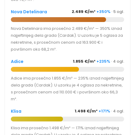
Nova Detelinara
2.489 €/m²
+350%
· 5 ogl.
Nova Detelinara ima prosečno 2.489 €/m² — 350% iznad
najjeftinijeg dela grada (Cardak). U uzorku je 5 oglasa za
nekretnine, s prosečnom cenom od 163.900 € i
površinom oko 68,2 m².
Adice
1.855 €/m²
+235%
· 4 ogl.
Adice ima prosečno 1.855 €/m² — 235% iznad najjeftinijeg
dela grada (Cardak). U uzorku je 4 oglasa za nekretnine,
s prosečnom cenom od 110.000 € i površinom oko 66,3
m².
Klisa
1.498 €/m²
+171%
· 4 ogl.
Klisa ima prosečno 1.498 €/m² — 171% iznad najjeftinijeg
dela grada (Cardak). U uzorku je 4 oglasa za nekretnine,