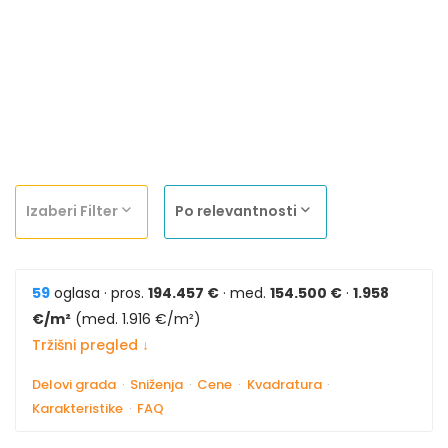
Izaberi Filter
Po relevantnosti
59
oglasa · pros.
194.457 €
· med.
154.500 €
·
1.958
€/m²
(med. 1.916 €/m²)
Tržišni pregled ↓
Delovi grada
·
Sniženja
·
Cene
·
Kvadratura
·
Karakteristike
·
FAQ