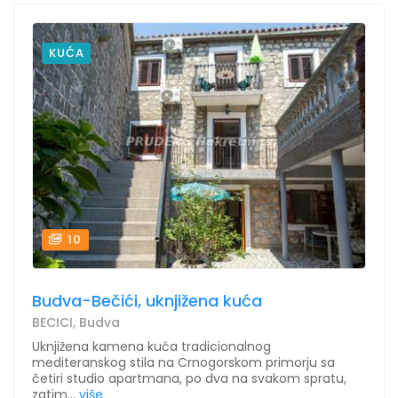
KUĆA
10
Budva-Bečići, uknjižena kuća
BECICI, Budva
Uknjižena kamena kuća tradicionalnog
mediteranskog stila na Crnogorskom primorju sa
četiri studio apartmana, po dva na svakom spratu,
zatim...
više