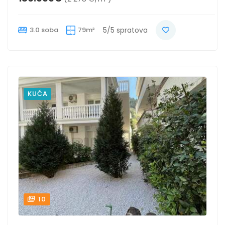
3.0 soba
79m²
5/5 spratova
KUĆA
10