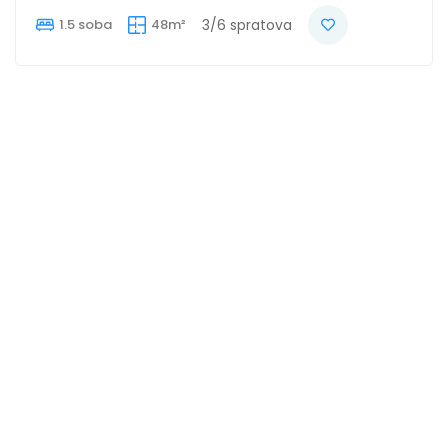
1.5 soba
48m²
3/6 spratova