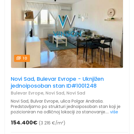
10
Novi Sad, Bulevar Evrope - Uknjižen
jednoiposoban stan ID#1001248
Bulevar Evrope, Novi Sad, Novi Sad
Novi Sad, Bulvar Evrope, ulica Polgar Andraša.
Predstavljamo po strukturi jednoiposoban stan koji je
pozicioniran na odličnoj lokaciji za stanovanje....
više
154.400€
(3 216 €/m²)