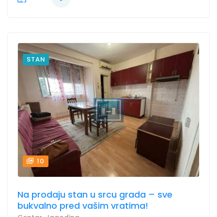
STAN
10
Na prodaju stan u srcu grada – sve
bukvalno pred vašim vratima!