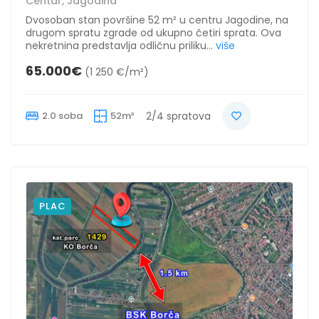
Centar, Jagodina
Dvosoban stan površine 52 m² u centru Jagodine, na
drugom spratu zgrade od ukupno četiri sprata. Ova
nekretnina predstavlja odličnu priliku...
više
65.000€
(1 250 €/m²)
2.0 soba
52m²
2/4 spratova
PLAC