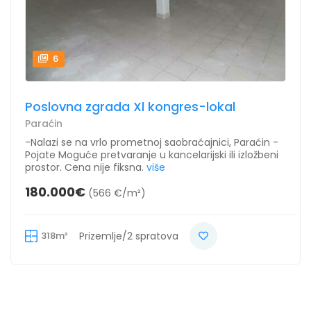
6
Poslovna zgrada Xl kongres-lokal
Paraćin
-Nalazi se na vrlo prometnoj saobraćajnici, Paraćin -
Pojate Moguće pretvaranje u kancelarijski ili izložbeni
prostor. Cena nije fiksna.
više
180.000€
(566 €/m²)
318m²
Prizemlje/2 spratova