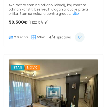
Ako tražite stan na odličnoj lokaciji, koji možete
odmah koristiti bez većih ulaganja, ovo je prava
prilika. Stan se nalazi u centru grada,...
više
59.500€
(1 122 €/m²)
2.0 soba
53m²
4/4 spratova
STAN
NOVO