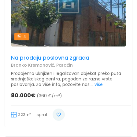
4
Na prodaju poslovna zgrada
Branko Krsmanović, Paraćin
Prodajemo uknjižen i legalizovan objekat preko puta
srednjoškolskog centra, pogodan za razne vrste
poslovanja. Za više info, pozovite nas:...
više
80.000€
(360 €/m²)
222m²
.sprat