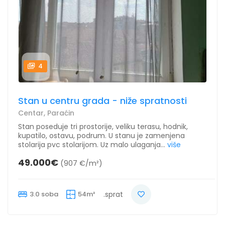
4
Stan u centru grada - niže spratnosti
Centar, Paraćin
Stan poseduje tri prostorije, veliku terasu, hodnik,
kupatilo, ostavu, podrum. U stanu je zamenjena
stolarija pvc stolarijom. Uz malo ulaganja...
više
49.000€
(907 €/m²)
3.0 soba
54m²
.sprat