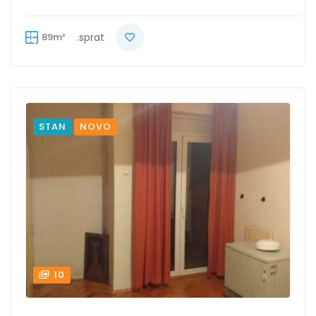
89m²
.sprat
STAN
NOVO
10