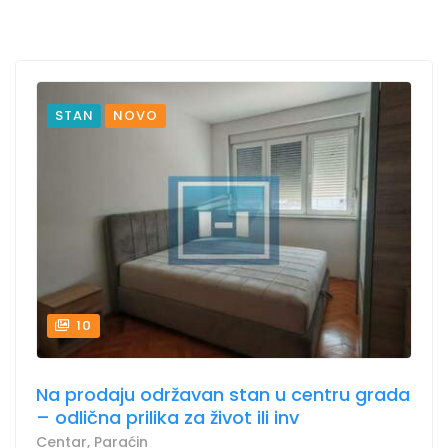
STAN
NOVO
10
Na prodaju održavan stan u centru grada
– odlična prilika za život ili inv
Centar, Paraćin