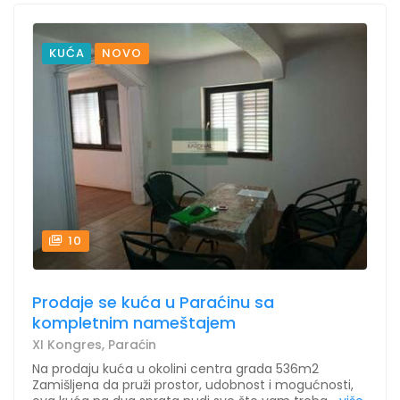
KUĆA
NOVO
10
Prodaje se kuća u Paraćinu sa
kompletnim nameštajem
XI Kongres, Paraćin
Na prodaju kuća u okolini centra grada 536m2
Zamišljena da pruži prostor, udobnost i mogućnosti,