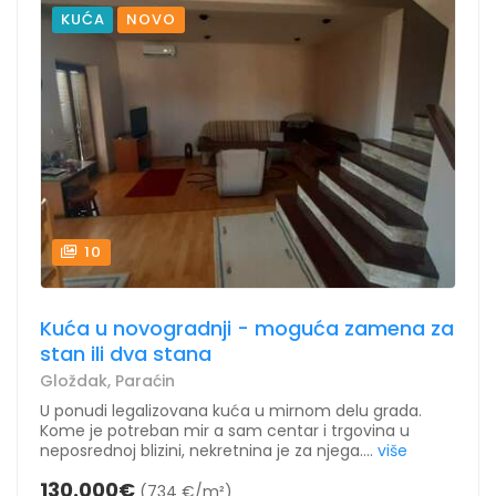
KUĆA
NOVO
10
Kuća u novogradnji - moguća zamena za
stan ili dva stana
Gloždak, Paraćin
U ponudi legalizovana kuća u mirnom delu grada.
Kome je potreban mir a sam centar i trgovina u
neposrednoj blizini, nekretnina je za njega....
više
130.000€
(734 €/m²)