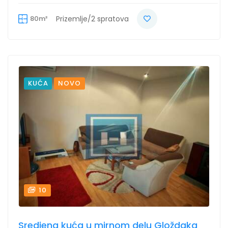
80m²
Prizemlje/2 spratova
KUĆA
NOVO
10
Sredjena kuća u mirnom delu Gloždaka