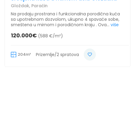
Gloždak, Paraćin
Na prodaju prostrana i funkcionalna porodična kuća
sa upotrebnom dozvolom, ukupno 4 spavaće sobe,
smeštena u mirnom i porodičnom kraju . Ova...
više
120.000€
(588 €/m²)
204m²
Prizemlje/2 spratova