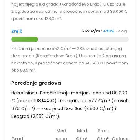
najjeftinijeg dela grada (Karađorđevo Brdo). U uzorku je
2 oglasa za nekretnine, s prosečnom cenom od 86.000 €
i površinom oko 123,0 m².
Zmič
552 €/m²
+23%
· 2 ogl.
Zmič ima prosečno 552 €/m² — 23% iznad najjeftinijeg
dela grada (Karađorđevo Brdo). U uzorku je 2 oglasa za
nekretnine, s prosečnom cenom od 48.500 € i površinom
oko 88,5 m².
Poređenje gradova
Nekretnine u Paraćin imaju medijanu cene od 80.000
€ (prosek 108.144 €) i medijanu od 577 €/m² (prosek
676 €/m²) — skuplje od Novi Sad (2.800 €/m²) i
Beograd (2.555 €/m²).
Med.
Med.
Pros.
Grad
cena
€/m²
€/m²
Oglasa