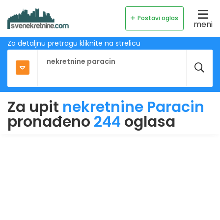
Postavi oglas
meni
Za detaljnu pretragu kliknite na strelicu
Za upit
nekretnine Paracin
pronađeno
244
oglasa