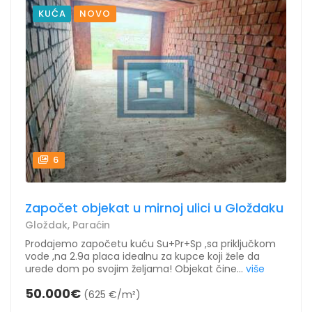
KUĆA
NOVO
6
Započet objekat u mirnoj ulici u Gloždaku
Gloždak, Paraćin
Prodajemo započetu kuću Su+Pr+Sp ,sa priključkom
vode ,na 2.9a placa idealnu za kupce koji žele da
urede dom po svojim željama! Objekat čine...
više
50.000€
(625 €/m²)