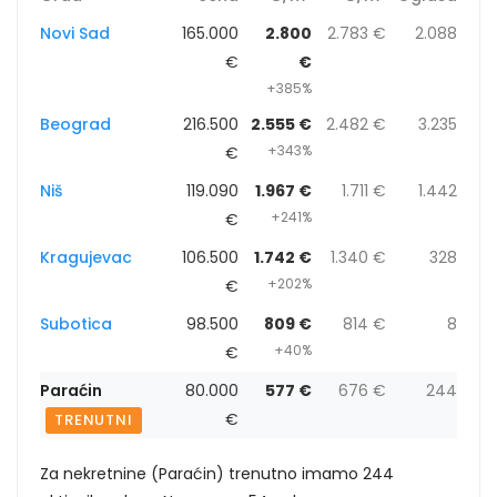
Novi Sad
165.000
2.800
2.783 €
2.088
€
€
+385%
Beograd
216.500
2.555 €
2.482 €
3.235
+343%
€
Niš
119.090
1.967 €
1.711 €
1.442
+241%
€
Kragujevac
106.500
1.742 €
1.340 €
328
+202%
€
Subotica
98.500
809 €
814 €
8
+40%
€
Paraćin
80.000
577 €
676 €
244
€
TRENUTNI
Za nekretnine (Paraćin) trenutno imamo 244