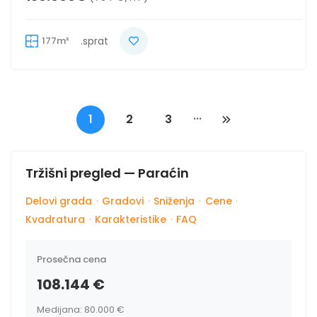
177m²
.sprat
...
1
2
3
Tržišni pregled — Paraćin
Delovi grada
·
Gradovi
·
Sniženja
·
Cene
·
Kvadratura
·
Karakteristike
·
FAQ
Prosečna cena
108.144 €
Medijana: 80.000 €