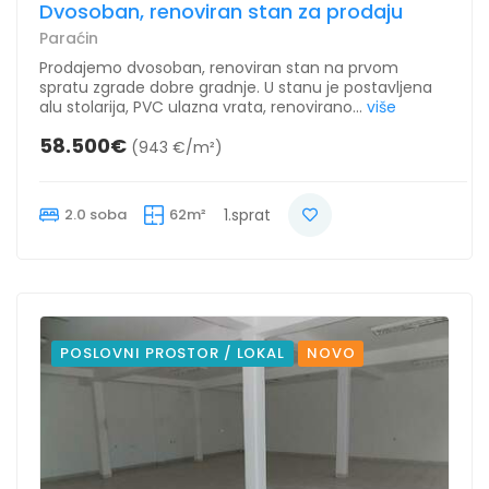
Dvosoban, renoviran stan za prodaju
Paraćin
Prodajemo dvosoban, renoviran stan na prvom
spratu zgrade dobre gradnje. U stanu je postavljena
alu stolarija, PVC ulazna vrata, renovirano...
više
58.500€
(943 €/m²)
2.0 soba
62m²
1.sprat
POSLOVNI PROSTOR / LOKAL
NOVO