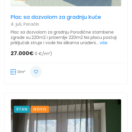
Plac sa dozvolom za gradnju kuće
4. juli, Paraćin
Plac sa dozvolom za gradnju Porodične stambene
zgrade su.220m2 i prizemlje 220m2 Na placu postoji
priključak struje i vode Na slikama urađeni...
više
27.000€
0 €/m²)
0m²
STAN
NOVO