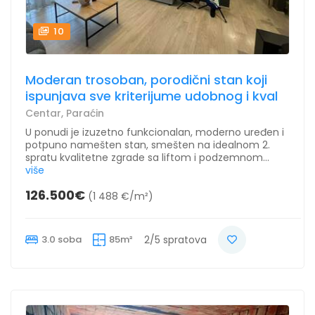
10
Moderan trosoban, porodični stan koji
ispunjava sve kriterijume udobnog i kval
Centar, Paraćin
U ponudi je izuzetno funkcionalan, moderno uređen i
potpuno namešten stan, smešten na idealnom 2.
spratu kvalitetne zgrade sa liftom i podzemnom...
više
126.500€
(1 488 €/m²)
3.0 soba
85m²
2/5 spratova