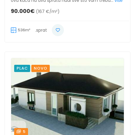
ova kuća na dva sprata nudi sve što vam treba...
više
90.000€
(167 €/m²)
536m²
.sprat
PLAC
NOVO
5