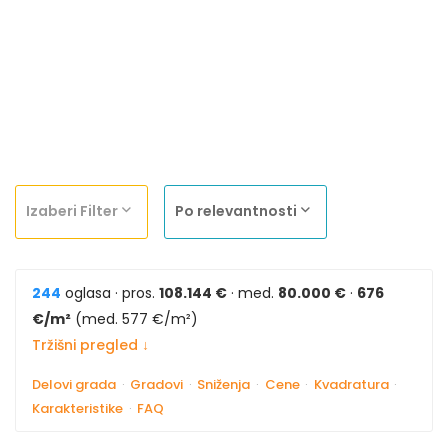
Izaberi Filter
Po relevantnosti
244
oglasa · pros.
108.144 €
· med.
80.000 €
·
676
€/m²
(med. 577 €/m²)
Tržišni pregled ↓
Delovi grada
·
Gradovi
·
Sniženja
·
Cene
·
Kvadratura
·
Karakteristike
·
FAQ