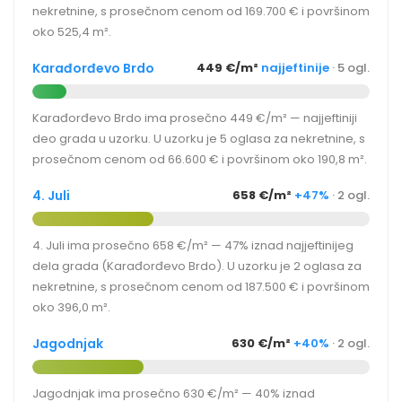
nekretnine, s prosečnom cenom od 169.700 € i površinom
oko 525,4 m².
Karađorđevo Brdo
449 €/m²
najjeftinije
· 5 ogl.
Karađorđevo Brdo ima prosečno 449 €/m² — najjeftiniji
deo grada u uzorku. U uzorku je 5 oglasa za nekretnine, s
prosečnom cenom od 66.600 € i površinom oko 190,8 m².
4. Juli
658 €/m²
+47%
· 2 ogl.
4. Juli ima prosečno 658 €/m² — 47% iznad najjeftinijeg
dela grada (Karađorđevo Brdo). U uzorku je 2 oglasa za
nekretnine, s prosečnom cenom od 187.500 € i površinom
oko 396,0 m².
Jagodnjak
630 €/m²
+40%
· 2 ogl.
Jagodnjak ima prosečno 630 €/m² — 40% iznad