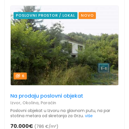
POSLOVNI PROSTOR / LOKAL
NOVO
6
Na prodaju poslovni objekat
Izvor, Okolina, Paraćin
Poslovni objekat u Izvoru na glavnom putu, na par
stotina metara od skretanja za Grzu.
više
70.000€
(786 €/m²)