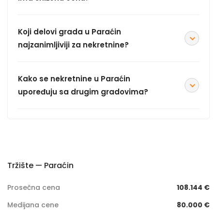
Koji delovi grada u Paraćin
najzanimljiviji za nekretnine?
Kako se nekretnine u Paraćin
upoređuju sa drugim gradovima?
Tržište — Paraćin
Prosečna cena
108.144 €
Medijana cene
80.000 €