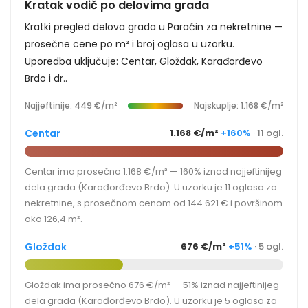
Kratak vodič po delovima grada
Kratki pregled delova grada u Paraćin za nekretnine —
prosečne cene po m² i broj oglasa u uzorku.
Uporedba uključuje: Centar, Gloždak, Karađorđevo
Brdo i dr..
Najjeftinije: 449 €/m²
Najskuplje: 1.168 €/m²
Centar
1.168 €/m²
+160%
· 11 ogl.
Centar ima prosečno 1.168 €/m² — 160% iznad najjeftinijeg
dela grada (Karađorđevo Brdo). U uzorku je 11 oglasa za
nekretnine, s prosečnom cenom od 144.621 € i površinom
oko 126,4 m².
Gloždak
676 €/m²
+51%
· 5 ogl.
Gloždak ima prosečno 676 €/m² — 51% iznad najjeftinijeg
dela grada (Karađorđevo Brdo). U uzorku je 5 oglasa za