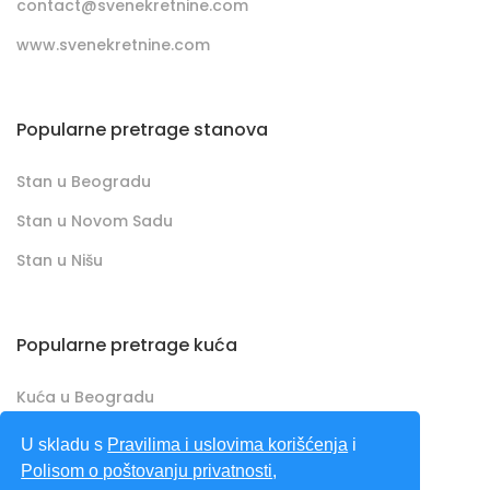
contact@svenekretnine.com
www.svenekretnine.com
Popularne pretrage stanova
Stan u Beogradu
Stan u Novom Sadu
Stan u Nišu
Popularne pretrage kuća
Kuća u Beogradu
Kuća u Novom Sadu
U skladu s
Pravilima i uslovima korišćenja
i
Polisom o poštovanju privatnosti
,
Kuća u Nišu