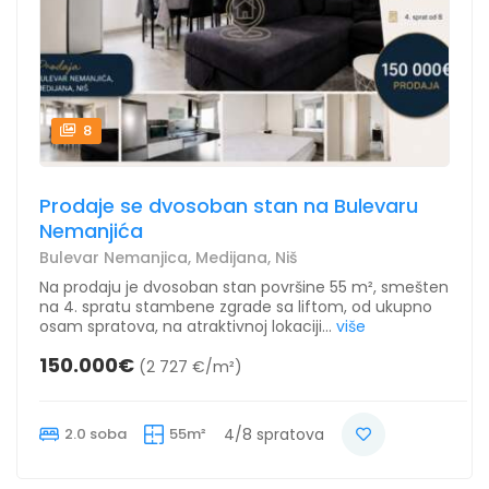
8
Prodaje se dvosoban stan na Bulevaru
Nemanjića
Bulevar Nemanjica, Medijana, Niš
Na prodaju je dvosoban stan površine 55 m², smešten
na 4. spratu stambene zgrade sa liftom, od ukupno
osam spratova, na atraktivnoj lokaciji...
više
150.000€
(2 727 €/m²)
2.0 soba
55m²
4/8 spratova