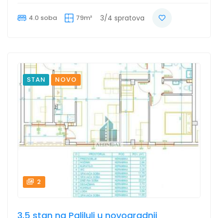
4.0 soba
79m²
3/4 spratova
STAN
NOVO
2
3.5 stan na Paliluli u novogradnji