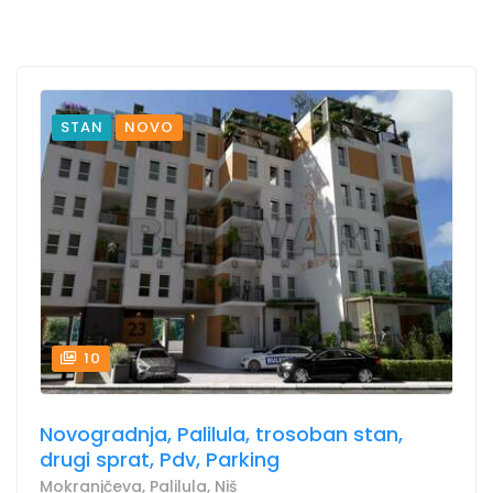
STAN
NOVO
10
Novogradnja, Palilula, trosoban stan,
drugi sprat, Pdv, Parking
Mokranjčeva, Palilula, Niš