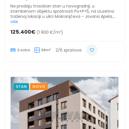
Na prodaju trosoban stan u novogradnji, u
stambenom objektu spratnosti Po+P+5, na izuzetno
traženoj lokaciji u ulici Mokranjčeva - Jovana Apela,...
više
125.400€
(1 900 €/m²)
3 soba
66m²
2/6 spratova
STAN
NOVO