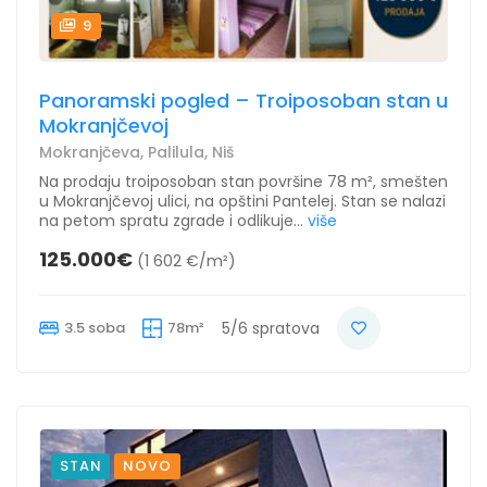
9
Panoramski pogled – Troiposoban stan u
Mokranjčevoj
Mokranjčeva, Palilula, Niš
Na prodaju troiposoban stan površine 78 m², smešten
u Mokranjčevoj ulici, na opštini Pantelej. Stan se nalazi
na petom spratu zgrade i odlikuje...
više
125.000€
(1 602 €/m²)
3.5 soba
78m²
5/6 spratova
STAN
NOVO