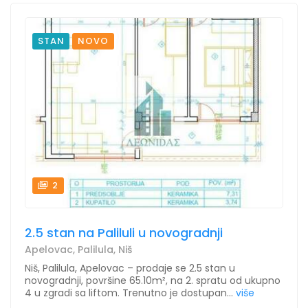
STAN
NOVO
2
2.5 stan na Paliluli u novogradnji
Apelovac, Palilula, Niš
Niš, Palilula, Apelovac – prodaje se 2.5 stan u
novogradnji, površine 65.10m², na 2. spratu od ukupno
4 u zgradi sa liftom. Trenutno je dostupan...
više