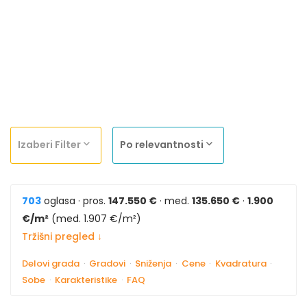
Izaberi Filter
Po relevantnosti
703
oglasa · pros.
147.550 €
· med.
135.650 €
·
1.900
€/m²
(med. 1.907 €/m²)
Tržišni pregled ↓
Delovi grada
·
Gradovi
·
Sniženja
·
Cene
·
Kvadratura
·
Sobe
·
Karakteristike
·
FAQ