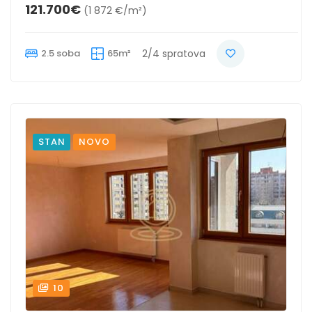
121.700€
(1 872 €/m²)
2.5 soba
65m²
2/4 spratova
STAN
NOVO
10