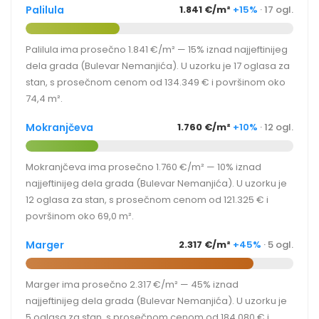
Palilula
1.841 €/m²
+15%
· 17 ogl.
Palilula ima prosečno 1.841 €/m² — 15% iznad najjeftinijeg
dela grada (Bulevar Nemanjića). U uzorku je 17 oglasa za
stan, s prosečnom cenom od 134.349 € i površinom oko
74,4 m².
Mokranjčeva
1.760 €/m²
+10%
· 12 ogl.
Mokranjčeva ima prosečno 1.760 €/m² — 10% iznad
najjeftinijeg dela grada (Bulevar Nemanjića). U uzorku je
12 oglasa za stan, s prosečnom cenom od 121.325 € i
površinom oko 69,0 m².
Marger
2.317 €/m²
+45%
· 5 ogl.
Marger ima prosečno 2.317 €/m² — 45% iznad
najjeftinijeg dela grada (Bulevar Nemanjića). U uzorku je
5 oglasa za stan, s prosečnom cenom od 184.080 € i