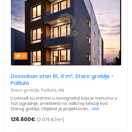
2
Dvosoban stan 61, 4 m², Staro groblje -
Palilula
Staro groblje, Palilula, Niš
U ponudi su stanovi u novogradnji koja je trenutno u
fazi izgradnje, smeštena na odličnoj lokaciji kod
Starog groblja. Objekat je projektovan...
više
126.600€
(2 075 €/m²)