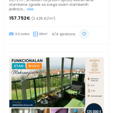
stambene zgrade sa svega osam stambenih
jedinica....
više
157.752€
(2 426 €/m²)
3.0 soba
65m²
4/4 spratova
STAN
NOVO