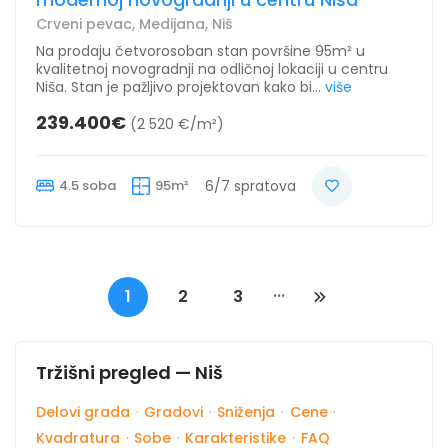
Crveni pevac, Medijana, Niš
Na prodaju četvorosoban stan površine 95m² u
kvalitetnoj novogradnji na odličnoj lokaciji u centru
Niša. Stan je pažljivo projektovan kako bi...
više
239.400€
(2 520 €/m²)
4.5 soba
95m²
6/7 spratova
...
1
2
3
Tržišni pregled — Niš
Delovi grada
·
Gradovi
·
Sniženja
·
Cene
·
Kvadratura
·
Sobe
·
Karakteristike
·
FAQ