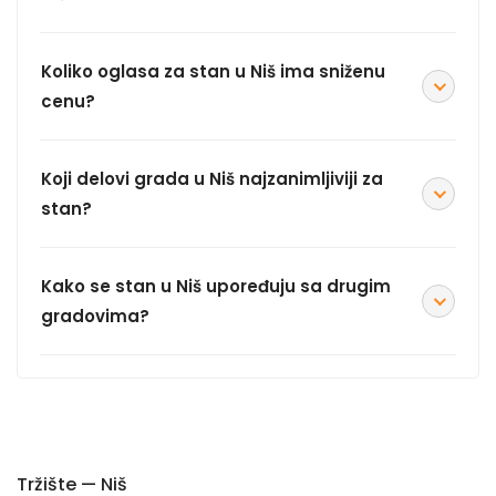
Koliko oglasa za stan u Niš ima sniženu
cenu?
Koji delovi grada u Niš najzanimljiviji za
stan?
Kako se stan u Niš upoređuju sa drugim
gradovima?
Tržište — Niš