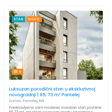
STAN
NOVO
6
Luksuzan porodični stan u ekskluzivnoj
novogradnji | 65, 73 m² Pantelej
Durlan, Pantelej, Niš
Predstavljamo vam moderan trosoban stan površine
65,73 m², smešten na prvom spratu savremene