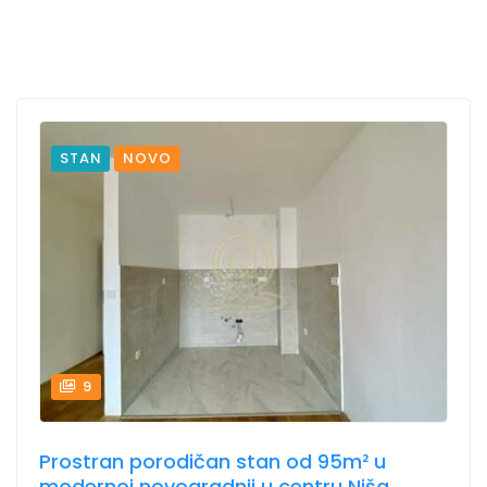
STAN
NOVO
9
Prostran porodičan stan od 95m² u
modernoj novogradnji u centru Niša