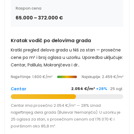
Raspon cena
65.000 – 372.000 €
Kratak vodič po delovima grada
Kratki pregled delova grada u Niš za stan — prosečne
cene po m² i broj oglasa u uzorku. Uporedba uključuje:
Centar, Palilula, Mokranjčeva i dr..
Najjeftinije: 1.600 €/m²
Najskuplje: 2.459 €/m²
Centar
2.054 €/m²
+28%
· 25 ogl.
Centar ima prosečno 2.054 €/m² — 28% iznad
najjeftinijeg dela grada (Bulevar Nemanjića). U uzorku je
25 oglasa za stan, s prosečnom cenom od 176.070 € i
površinom oko 85,8 m².