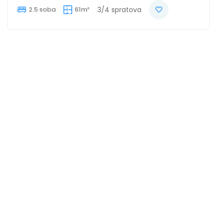
2.5 soba
61m²
3/4 spratova