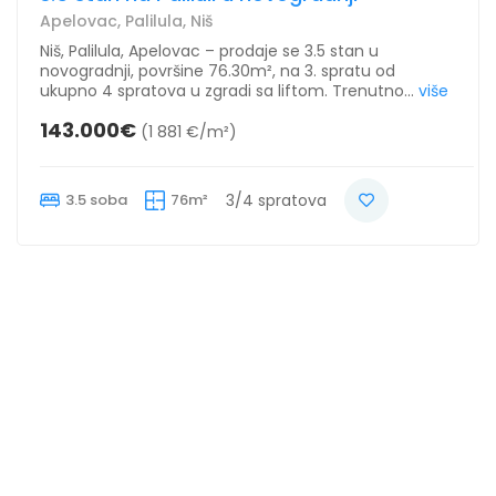
Apelovac, Palilula, Niš
Niš, Palilula, Apelovac – prodaje se 3.5 stan u
novogradnji, površine 76.30m², na 3. spratu od
ukupno 4 spratova u zgradi sa liftom. Trenutno...
više
143.000€
(1 881 €/m²)
3.5 soba
76m²
3/4 spratova