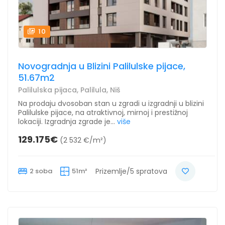
10
Novogradnja u Blizini Palilulske pijace,
51.67m2
Palilulska pijaca, Palilula, Niš
Na prodaju dvosoban stan u zgradi u izgradnji u blizini
Palilulske pijace, na atraktivnoj, mirnoj i prestižnoj
lokaciji. Izgradnja zgrade je...
više
129.175€
(2 532 €/m²)
2 soba
51m²
Prizemlje/5 spratova