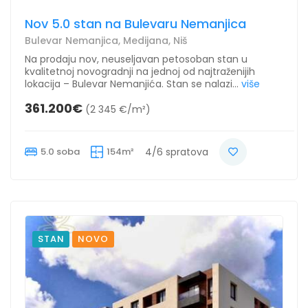
Nov 5.0 stan na Bulevaru Nemanjica
Bulevar Nemanjica, Medijana, Niš
Na prodaju nov, neuseljavan petosoban stan u
kvalitetnoj novogradnji na jednoj od najtraženijih
lokacija – Bulevar Nemanjića. Stan se nalazi...
više
361.200€
(2 345 €/m²)
5.0 soba
154m²
4/6 spratova
STAN
NOVO