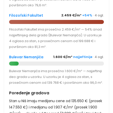
površinom oko 79,6 m².
Filozofski Fakultet
2.459 €/m²
+54%
· 4 ogl.
Filozofski Fakultet ima prosečno 2.459 €/m² — 54% iznad
najjeftinijeg dela grada (Bulevar Nemanjića). U uzorku je
4 oglasa za stan, s prosečnom cenom od 199.688 € i
površinom oko 81,3 m².
Bulevar Nemanjića
1.600 €/m²
najjeftinije
· 4 ogl.
Bulevar Nemanjića ima prosečno 1.600 €/m² — najjeftiniji
deo grada u uzorku. U uzorku je 4 oglasa za stan, s
prosečnom cenom od 139.768 € i površinom oko 96,0 m².
Poređenje gradova
Stan u Niš imaju medijanu cene od 135.650 € (prosek
147.550 €) i medijanu od 1.907 €/m² (prosek 1.900