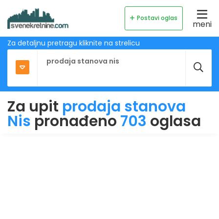
Postavi oglas
meni
Za detaljnu pretragu kliknite na strelicu
Za upit
prodaja stanova
Nis
pronađeno
703
oglasa