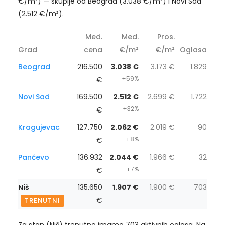
€/m²) — skuplje od Beograd (3.038 €/m²) i Novi Sad
(2.512 €/m²).
Med.
Med.
Pros.
Grad
cena
€/m²
€/m²
Oglasa
Beograd
216.500
3.038 €
3.173 €
1.829
+59%
€
Novi Sad
169.500
2.512 €
2.699 €
1.722
+32%
€
Kragujevac
127.750
2.062 €
2.019 €
90
+8%
€
Pančevo
136.932
2.044 €
1.966 €
32
+7%
€
Niš
135.650
1.907 €
1.900 €
703
€
TRENUTNI