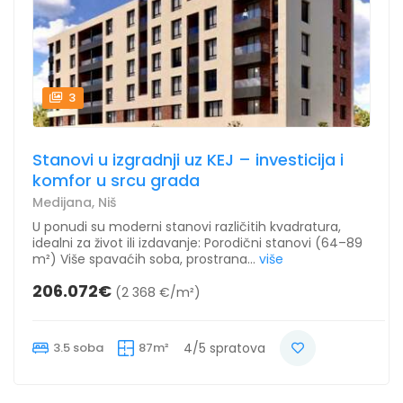
3
Stanovi u izgradnji uz KEJ – investicija i
komfor u srcu grada
Medijana, Niš
U ponudi su moderni stanovi različitih kvadratura,
idealni za život ili izdavanje: Porodični stanovi (64–89
m²) Više spavaćih soba, prostrana...
više
206.072€
(2 368 €/m²)
3.5 soba
87m²
4/5 spratova