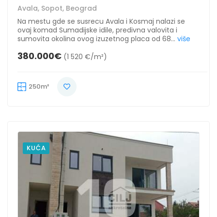
Avala, Sopot, Beograd
Na mestu gde se susrecu Avala i Kosmaj nalazi se
ovaj komad Sumadijske idile, predivna valovita i
sumovita okolina ovog izuzetnog placa od 68...
više
380.000€
(1 520 €/m²)
250m²
KUĆA