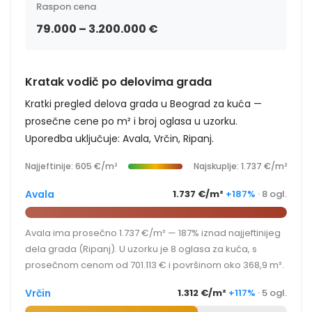
Raspon cena
79.000 – 3.200.000 €
Kratak vodič po delovima grada
Kratki pregled delova grada u Beograd za kuća —
prosečne cene po m² i broj oglasa u uzorku.
Uporedba uključuje: Avala, Vrčin, Ripanj.
Najjeftinije: 605 €/m²
Najskuplje: 1.737 €/m²
Avala
1.737 €/m²
+187%
· 8 ogl.
Avala ima prosečno 1.737 €/m² — 187% iznad najjeftinijeg
dela grada (Ripanj). U uzorku je 8 oglasa za kuća, s
prosečnom cenom od 701.113 € i površinom oko 368,9 m².
Vrčin
1.312 €/m²
+117%
· 5 ogl.