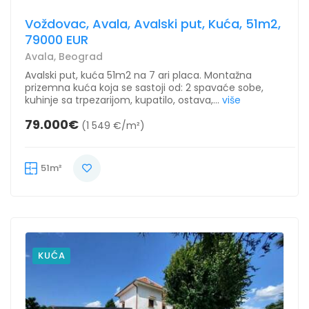
Voždovac, Avala, Avalski put, Kuća, 51m2,
79000 EUR
Avala, Beograd
Avalski put, kuća 51m2 na 7 ari placa. Montažna
prizemna kuća koja se sastoji od: 2 spavaće sobe,
kuhinje sa trpezarijom, kupatilo, ostava,...
više
79.000€
(1 549 €/m²)
51m²
KUĆA