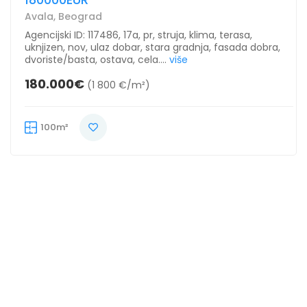
Avala, Beograd
Agencijski ID: 117486, 17a, pr, struja, klima, terasa,
uknjizen, nov, ulaz dobar, stara gradnja, fasada dobra,
dvoriste/basta, ostava, cela....
više
180.000€
(1 800 €/m²)
100m²