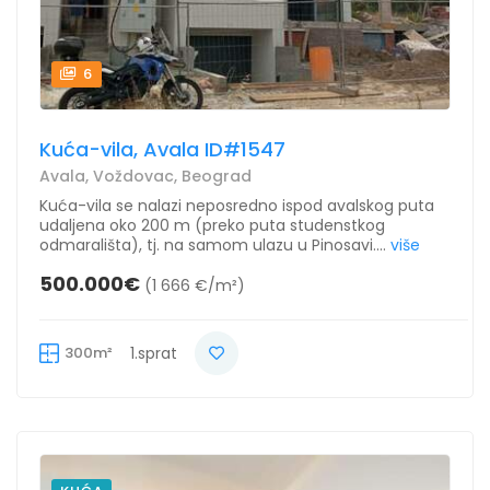
6
Kuća-vila, Avala ID#1547
Avala, Voždovac, Beograd
Kuća-vila se nalazi neposredno ispod avalskog puta
udaljena oko 200 m (preko puta studenstkog
odmarališta), tj. na samom ulazu u Pinosavi....
više
500.000€
(1 666 €/m²)
300m²
1.sprat