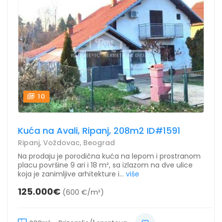
10
Kuća na Avali, Ripanj, 208m2 ID#1591
Ripanj, Voždovac, Beograd
Na prodaju je porodična kuća na lepom i prostranom
placu površine 9 ari i 18 m², sa izlazom na dve ulice
koja je zanimljive arhitekture i...
više
125.000€
(600 €/m²)