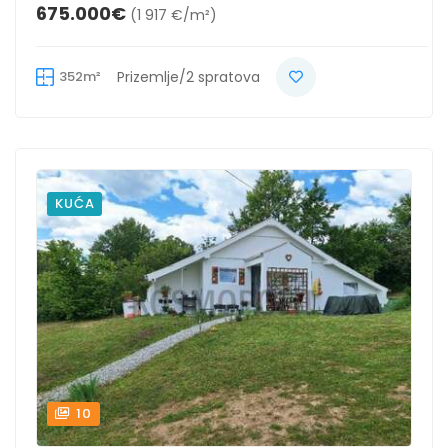
675.000€
(1 917 €/m²)
352m²
Prizemlje/2 spratova
KUĆA
10