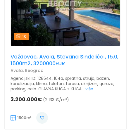
10
Voždovac, Avala, Stevana Sinđelića , 15.0,
1500m2, 3200000EUR
Avala, Beograd
Agencijski ID: 128544, 104a, spratna, struja, bazen,
kanalizacija, klima, telefon, terasa, uknjizen, garaza,
parking, cela. GLAVNA KUCA + KUCA...
više
3.200.000€
(2 133 €/m²)
1500m²