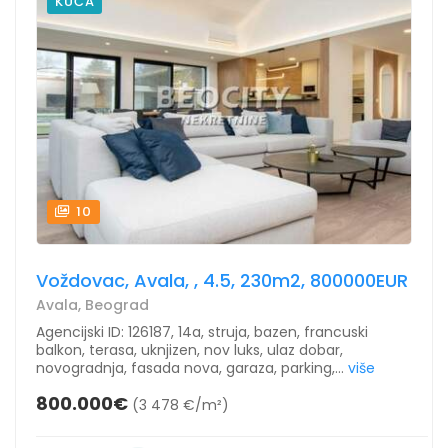
KUĆA
10
Voždovac, Avala, , 4.5, 230m2, 800000EUR
Avala, Beograd
Agencijski ID: 126187, 14a, struja, bazen, francuski
balkon, terasa, uknjizen, nov luks, ulaz dobar,
novogradnja, fasada nova, garaza, parking,...
više
800.000€
(3 478 €/m²)