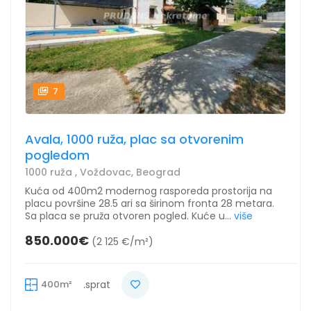
7
Avala, 1000 ruža, plac sa otvorenim
pogledom
1000 ruža , Voždovac, Beograd
Kuća od 400m2 modernog rasporeda prostorija na
placu površine 28.5 ari sa širinom fronta 28 metara.
Sa placa se pruža otvoren pogled. Kuće u...
više
850.000€
(2 125 €/m²)
400m²
.sprat