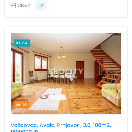
230m²
KUĆA
10
Voždovac, Avala, Prnjavor , 3.0, 100m2,
180000EUR