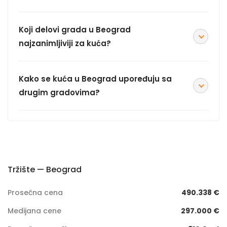
Koji delovi grada u Beograd
najzanimljiviji za kuća?
Kako se kuća u Beograd upoređuju sa
drugim gradovima?
Tržište — Beograd
Prosečna cena
490.338 €
Medijana cene
297.000 €