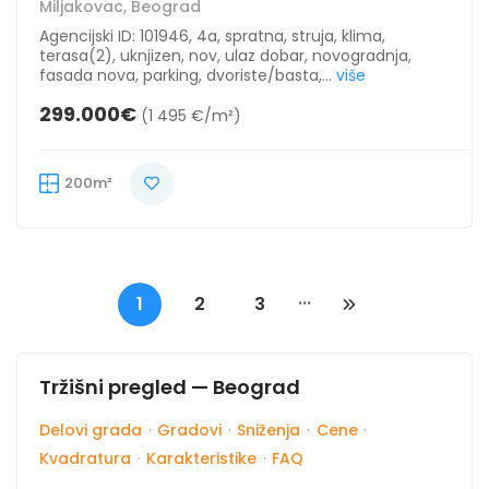
Miljakovac, Beograd
Agencijski ID: 101946, 4a, spratna, struja, klima,
terasa(2), uknjizen, nov, ulaz dobar, novogradnja,
fasada nova, parking, dvoriste/basta,...
više
299.000€
(1 495 €/m²)
200m²
...
1
2
3
Tržišni pregled — Beograd
Delovi grada
·
Gradovi
·
Sniženja
·
Cene
·
Kvadratura
·
Karakteristike
·
FAQ