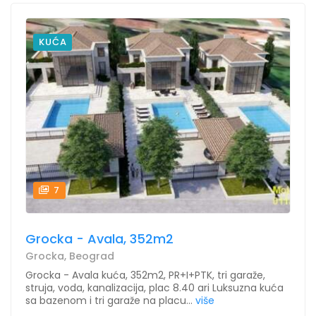
KUĆA
7
Grocka - Avala, 352m2
Grocka, Beograd
Grocka - Avala kuća, 352m2, PR+I+PTK, tri garaže,
struja, voda, kanalizacija, plac 8.40 ari Luksuzna kuća
sa bazenom i tri garaže na placu...
više