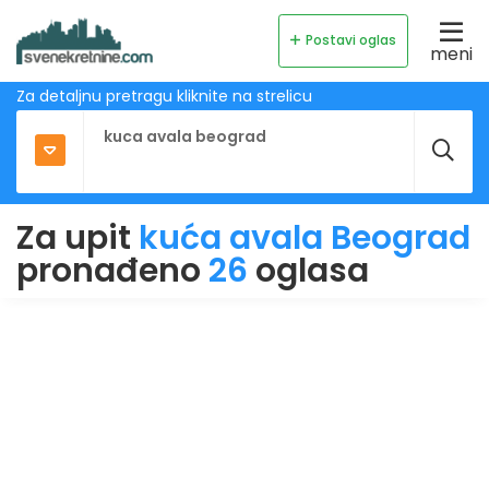
Postavi oglas
meni
Za detaljnu pretragu kliknite na strelicu
Za upit
kuća avala Beograd
pronađeno
26
oglasa