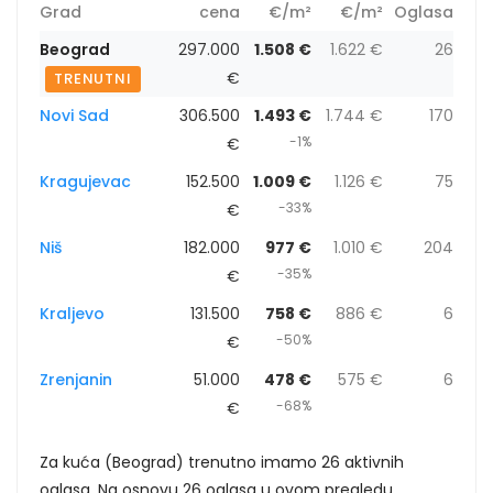
Grad
cena
€/m²
€/m²
Oglasa
Beograd
297.000
1.508 €
1.622 €
26
€
TRENUTNI
Novi Sad
306.500
1.493 €
1.744 €
170
-1%
€
Kragujevac
152.500
1.009 €
1.126 €
75
-33%
€
Niš
182.000
977 €
1.010 €
204
-35%
€
Kraljevo
131.500
758 €
886 €
6
-50%
€
Zrenjanin
51.000
478 €
575 €
6
-68%
€
Za kuća (Beograd) trenutno imamo 26 aktivnih
oglasa. Na osnovu 26 oglasa u ovom pregledu,