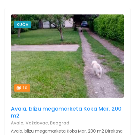
KUĆA
10
Avala, blizu megamarketa Koka Mar, 200
m2
Avala, Voždovac, Beograd
Avala, blizu megamarketa Koka Mar, 200 m2 Direktna