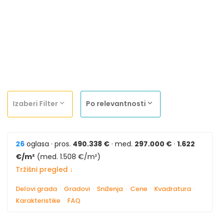
Izaberi Filter
Po relevantnosti
26
oglasa · pros.
490.338 €
· med.
297.000 €
·
1.622
€/m²
(med. 1.508 €/m²)
Tržišni pregled ↓
Delovi grada
·
Gradovi
·
Sniženja
·
Cene
·
Kvadratura
·
Karakteristike
·
FAQ