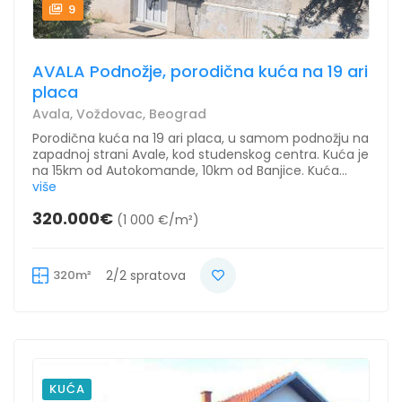
9
AVALA Podnožje, porodična kuća na 19 ari
placa
Avala, Voždovac, Beograd
Porodična kuća na 19 ari placa, u samom podnožju na
zapadnoj strani Avale, kod studenskog centra. Kuća je
na 15km od Autokomande, 10km od Banjice. Kuća...
više
320.000€
(1 000 €/m²)
320m²
2/2 spratova
KUĆA