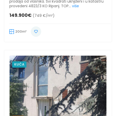
prodaja od vlasnika. Svi kvadrati uknjiženi i u katastru
provedeni 4823/3 KO Ripanj. TOP...
više
149.900€
(749 €/m²)
200m²
KUĆA