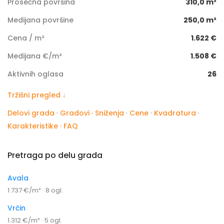
Prosečna površina
310,0 m²
Medijana površine
250,0 m²
Cena / m²
1.622 €
Medijana €/m²
1.508 €
Aktivnih oglasa
26
Tržišni pregled ↓
Delovi grada
·
Gradovi
·
Sniženja
·
Cene
·
Kvadratura
·
Karakteristike
·
FAQ
Pretraga po delu grada
Avala
1.737 €/m² · 8 ogl.
Vrčin
1.312 €/m² · 5 ogl.