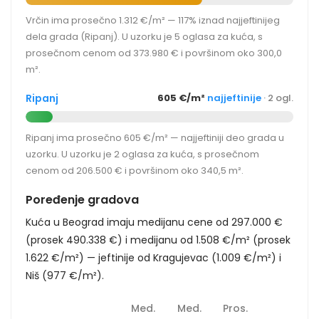
Vrčin ima prosečno 1.312 €/m² — 117% iznad najjeftinijeg
dela grada (Ripanj). U uzorku je 5 oglasa za kuća, s
prosečnom cenom od 373.980 € i površinom oko 300,0
m².
Ripanj
605 €/m²
najjeftinije
· 2 ogl.
Ripanj ima prosečno 605 €/m² — najjeftiniji deo grada u
uzorku. U uzorku je 2 oglasa za kuća, s prosečnom
cenom od 206.500 € i površinom oko 340,5 m².
Poređenje gradova
Kuća u Beograd imaju medijanu cene od 297.000 €
(prosek 490.338 €) i medijanu od 1.508 €/m² (prosek
1.622 €/m²) — jeftinije od Kragujevac (1.009 €/m²) i
Niš (977 €/m²).
Med.
Med.
Pros.