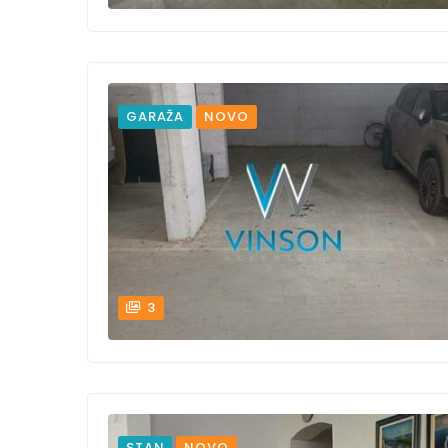
GARAŽA
NOVO
3
STAN
NOVO