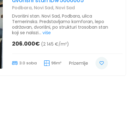
dvorišni stan ID#5000005
Podbara, Novi Sad, Novi Sad
Dvorišni stan. Novi Sad, Podbara, ulica
Temerinska. Predstavljamo komforan, lepo
održavan, dvorišni, po strukturi trosoban stan
koji se nalazi...
više
206.000€
(2 145 €/m²)
3.0 soba
96m²
Prizemlje