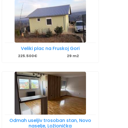
Veliki plac na Fruskoj Gori
225.500€
29 m2
Odmah useljiv trosoban stan, Novo
naselje, Ložionička