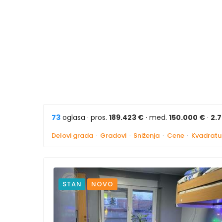
73
oglasa · pros.
189.423 €
· med.
150.000 €
·
2.
Delovi grada
·
Gradovi
·
Sniženja
·
Cene
·
Kvadratu
STAN
NOVO