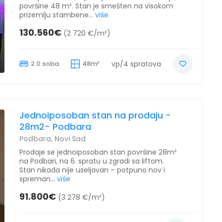
površine 48 m². Stan je smešten na visokom
prizemlju stambene...
više
130.560€
(2 720 €/m²)
2.0 soba
48m²
vp/4 spratova
Jednoiposoban stan na prodaju -
28m2- Podbara
Podbara, Novi Sad
Prodaje se jednoiposoban stan površine 28m²
na Podbari, na 6. spratu u zgradi sa liftom.
Stan nikada nije useljavan – potpuno nov i
spreman...
više
91.800€
(3 278 €/m²)