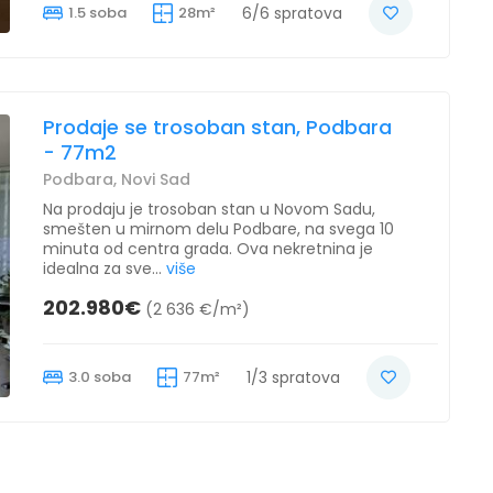
1.5 soba
28m²
6/6 spratova
Prodaje se trosoban stan, Podbara
- 77m2
Podbara, Novi Sad
Na prodaju je trosoban stan u Novom Sadu,
smešten u mirnom delu Podbare, na svega 10
minuta od centra grada. Ova nekretnina je
idealna za sve...
više
202.980€
(2 636 €/m²)
3.0 soba
77m²
1/3 spratova