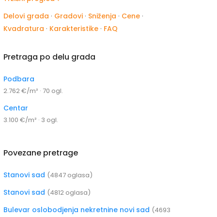
Delovi grada
·
Gradovi
·
Sniženja
·
Cene
·
Kvadratura
·
Karakteristike
·
FAQ
Pretraga po delu grada
Podbara
2.762 €/m² · 70 ogl.
Centar
3.100 €/m² · 3 ogl.
Povezane pretrage
Stanovi sad
(4847 oglasa)
Stanovi sad
(4812 oglasa)
Bulevar oslobodjenja nekretnine novi sad
(4693