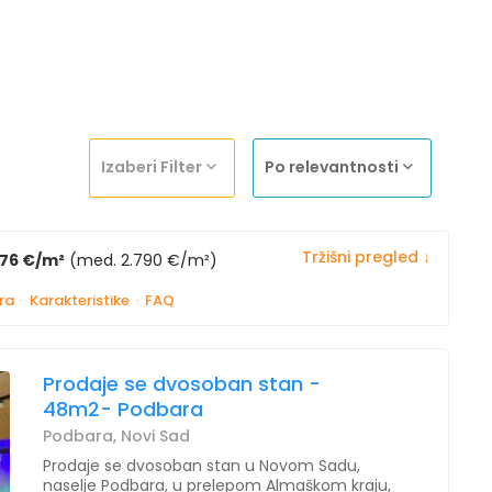
Izaberi Filter
Po relevantnosti
Tržišni pregled ↓
776 €/m²
(med. 2.790 €/m²)
ra
·
Karakteristike
·
FAQ
Prodaje se dvosoban stan -
48m2- Podbara
Podbara, Novi Sad
Prodaje se dvosoban stan u Novom Sadu,
naselje Podbara, u prelepom Almaškom kraju,