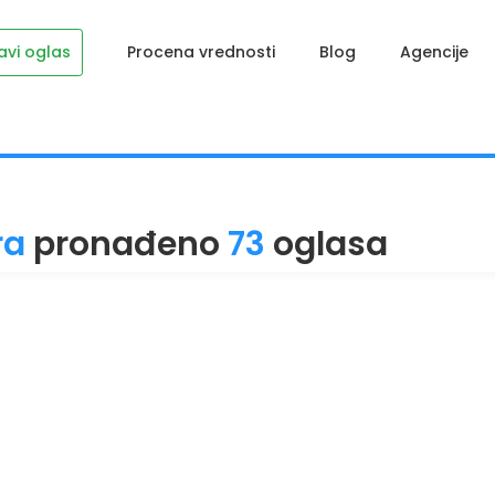
avi oglas
Procena vrednosti
Blog
Agencije
ra
pronađeno
73
oglasa