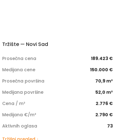
Tržište — Novi Sad
Prosečna cena
189.423 €
Medijana cene
150.000 €
Prosečna površina
70,9 m²
Medijana površine
52,0 m²
Cena / m²
2.776 €
Medijana €/m²
2.790 €
Aktivnih oglasa
73
Tržišni pregled ↓