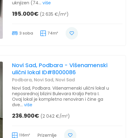
uknjizen (74...
više
195.000€
(2 635 €/m²)
3 soba
74m²
Novi Sad, Podbara - Višenamenski
ulični lokal ID#8000086
Podbara, Novi Sad, Novi Sad
Novi Sad, Podbara. Višenamenski ulični lokal u
neposrednoj blizini Bulevara Kralja Petra I.
Ovaj lokal je kompletno renoviran i čine ga
dve...
više
236.900€
(2 042 €/m²)
116m²
Prizemlje