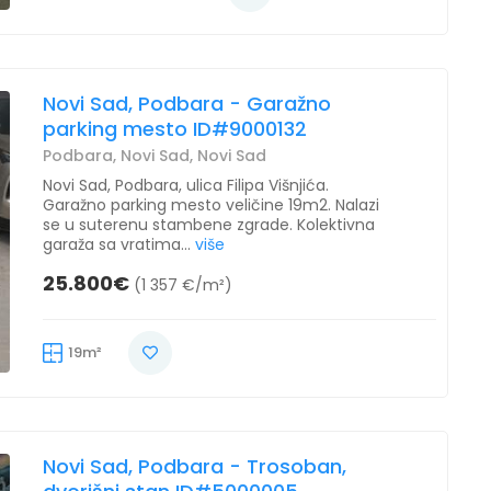
Novi Sad, Podbara - Garažno
parking mesto ID#9000132
Podbara, Novi Sad, Novi Sad
Novi Sad, Podbara, ulica Filipa Višnjića.
Garažno parking mesto veličine 19m2. Nalazi
se u suterenu stambene zgrade. Kolektivna
garaža sa vratima...
više
25.800€
(1 357 €/m²)
19m²
Novi Sad, Podbara - Trosoban,