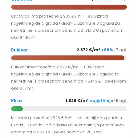
Grbavica ima prosečno 2.903 €/m² — 90% iznad
najjeftinijeg dela grada (Klisa). U uzorku je 8 oglasa za
nekretnine, s prosečnom cenom od 181.116 € i površinom
oko 64,6 m².
Bulevar
2.872 €/m²
+88%
· 7 ogl.
Bulevar ima prosečno 2.872 €/m² — 88% iznad
najjeftinijeg dela grada (Klisa). U uzorku je 7 oglasa za
nekretnine, s prosečnom cenom od 176.143 € i površinom
oko 61,7 m².
Klisa
1.526 €/m²
najjeftinije
· 5 ogl.
Klisa ima prosečno 1.526 €/m² — najjeftiniji deo grada u
uzorku. U uzorku je 5 oglasa za nekretnine, s prosečnom
cenom od 172.920 € i površinom oko 128,0 m².