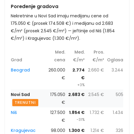
Poređenje gradova
Nekretnine u Novi Sad imaju medijanu cene od
175.050 € (prosek 174.508 €) i medijanu od 2.683
€/m² (prosek 2.545 €/m²) — jeftinije od Niš (1.854
€/m²) i Kragujevac (1.300 €/m²).
Med.
Med.
Pros.
Grad
cena
€/m²
€/m²
Oglasa
Beograd
260.000
2.774
2.660 €
3.244
€
€
+3%
Novi Sad
175.050
2.683 €
2.545 €
505
€
TRENUTNI
Niš
127.500
1.854 €
1.732 €
1.434
-31%
€
Kragujevac
98.000
1.300 €
1.214 €
326