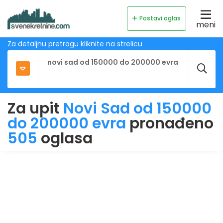
Postavi oglas
meni
Za detaljnu pretragu kliknite na strelicu
Za upit
Novi Sad od 150000
do 200000 evra
pronađeno
505
oglasa