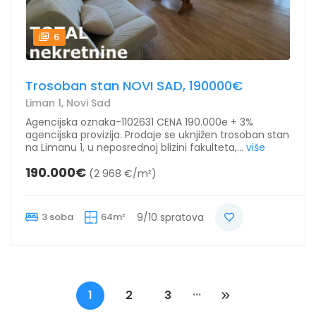
6
Trosoban stan NOVI SAD, 190000€
Liman 1, Novi Sad
Agencijska oznaka-1102631 CENA 190.000e + 3%
agencijska provizija. Prodaje se uknjižen trosoban stan
na Limanu 1, u neposrednoj blizini fakulteta,...
više
190.000€
(2 968 €/m²)
3 soba
64m²
9/10 spratova
...
1
2
3