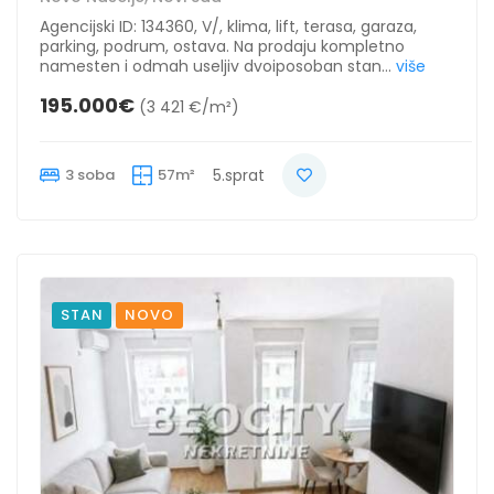
Agencijski ID: 134360, V/, klima, lift, terasa, garaza,
parking, podrum, ostava. Na prodaju kompletno
namesten i odmah useljiv dvoiposoban stan...
više
195.000€
(3 421 €/m²)
3 soba
57m²
5.sprat
STAN
NOVO