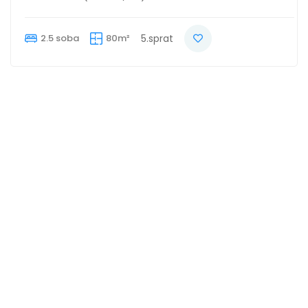
2.5 soba
80m²
5.sprat