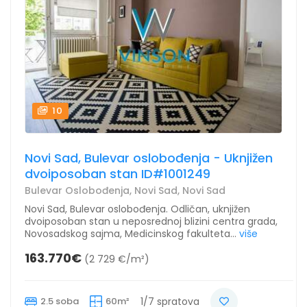
10
Novi Sad, Bulevar oslobođenja - Uknjižen
dvoiposoban stan ID#1001249
Bulevar Oslobođenja, Novi Sad, Novi Sad
Novi Sad, Bulevar oslobođenja. Odličan, uknjižen
dvoiposoban stan u neposrednoj blizini centra grada,
Novosadskog sajma, Medicinskog fakulteta...
više
163.770€
(2 729 €/m²)
2.5 soba
60m²
1/7 spratova