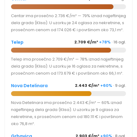
Centar ima prosečno 2.736 €/m² — 79% iznad najjeftinijeg
dela grada (Klisa). U uzorku je 24 oglasa za nekretnine, s
prosečnom cenom od 174.026 € i površinom oko 73,1 m².
Telep
2.709 €/m²
+78%
· 16 ogl.
Telep ima prosečno 2.709 €/m² — 78% iznad najjeftinijeg
dela grada (Klisa). U uzorku je 16 oglasa za nekretnine, s
prosečnom cenom od 173.679 € i površinom oko 66,1 m².
Nova Detelinara
2.443 €/m²
+60%
· 9 ogl.
Nova Detelinara ima prosečno 2.443 €/m² — 60% iznad
najjeftinijeg dela grada (Klisa). U uzorku je 9 oglasa za
nekretnine, s prosečnom cenom od 180.111 € i površinom
oko 76,8 m².
Grbavica
2.903 €/m²
+90%
· 8 ogl.