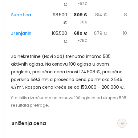
-52%
€
Subotica
98.500
809 €
814 €
8
-70%
€
Zrenjanin
105.500
680 €
679 €
10
-75%
€
Za nekretnine (Novi Sad) trenutno imamo 505
aktivnih oglasa. Na osnovu 100 oglasa u ovom
pregledu, prosečna cena iznosi 174.508 €, prosečna
površina 159,3 m², a prosečna cena po m² oko 2.545
€/m². Raspon cena kreće se od 150.000 – 200.000 €.
Statistika izračunata na osnovu 100 oglasa od ukupno 505
rezultata pretrage.
Sniženja cena