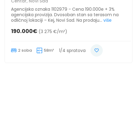
Centar, Novi Sad
Agencijska oznaka 1102979 - Cena 190.000e + 3%
agencijska provizija. Dvosoban stan sa terasom na
odličnoj lokaciji – Kej, Novi Sad. Na prodaju...
više
190.000€
(3 275 €/m²)
2 soba
58m²
1/4 spratova