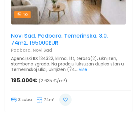
10
Novi Sad, Podbara, Temerinska, 3.0,
74m2, 195000EUR
Podbara, Novi Sad
Agencijski ID: 134322, klima, lift, terasa(2), uknjizen,
stambena zgrada. Na prodaju luksuzan duplex stan u
Temerinskoj ulici, uknjizen (74...
više
195.000€
(2 635 €/m²)
3 soba
74m²