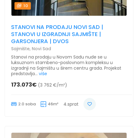
10
STANOVI NA PRODAJU NOVI SAD |
STANOVI U IZGRADNJI SAJMIŠTE |
GARSONJERA | DVOS
Sajmište, Novi Sad
Stanovi na prodaju u Novom Sadu nude se u
luksuznom stambeno-poslovnom kompleksu u
izgradnji na Sajmištu u širem centru grada. Projekat
predstavlja...
više
173.073€
(3 762 €/m²)
2.0 soba
46m²
4.sprat