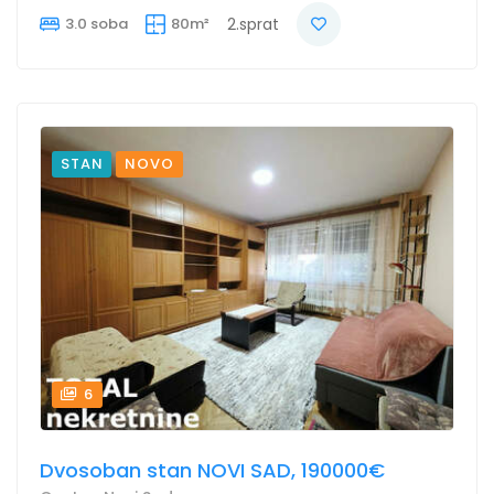
3.0 soba
80m²
2.sprat
STAN
NOVO
6
Dvosoban stan NOVI SAD, 190000€