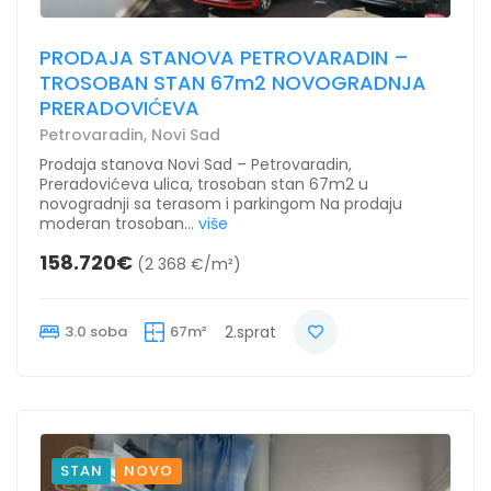
PRODAJA STANOVA PETROVARADIN –
TROSOBAN STAN 67m2 NOVOGRADNJA
PRERADOVIĆEVA
Petrovaradin, Novi Sad
Prodaja stanova Novi Sad – Petrovaradin,
Preradovićeva ulica, trosoban stan 67m2 u
novogradnji sa terasom i parkingom Na prodaju
moderan trosoban...
više
158.720€
(2 368 €/m²)
3.0 soba
67m²
2.sprat
STAN
NOVO