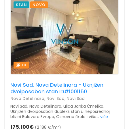
STAN
NOVO
10
Novi Sad, Nova Detelinara - Uknjižen
dvoiposoban stan ID#1001150
Nova Detelinara, Novi Sad, Novi Sad
Novi Sad, Nova Detelinara, ulica Janka Čmelika.
Uknjižen dvoiposoban dupleks stan u neposrednoj
blizini Bulevara Evrope, Osnovne škole i više...
više
175.100€
(2 188 €/m²)