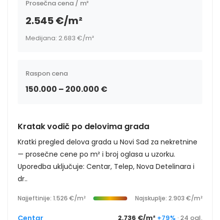
Prosečna cena / m²
2.545 €/m²
Medijana: 2.683 €/m²
Raspon cena
150.000 – 200.000 €
Kratak vodič po delovima grada
Kratki pregled delova grada u Novi Sad za nekretnine
— prosečne cene po m² i broj oglasa u uzorku.
Uporedba uključuje: Centar, Telep, Nova Detelinara i
dr..
Najjeftinije: 1.526 €/m²
Najskuplje: 2.903 €/m²
Centar
2.736 €/m²
+79%
· 24 ogl.