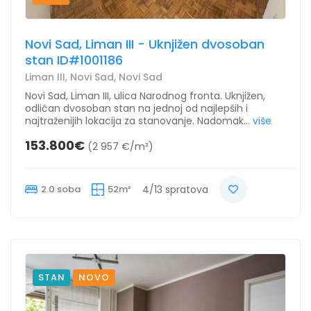
Novi Sad, Liman III - Uknjižen dvosoban
stan ID#1001186
Liman III, Novi Sad, Novi Sad
Novi Sad, Liman III, ulica Narodnog fronta. Uknjižen,
odličan dvosoban stan na jednoj od najlepših i
najtraženijih lokacija za stanovanje. Nadomak...
više
153.800€
(2 957 €/m²)
2.0 soba
52m²
4/13 spratova
STAN
NOVO