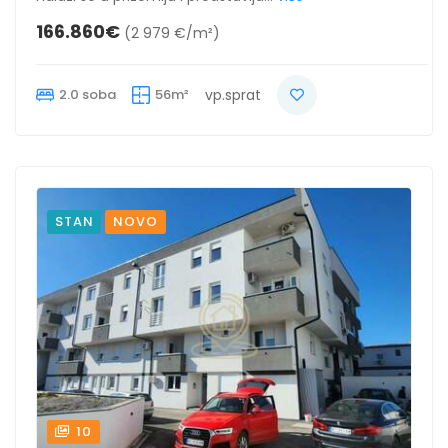
166.860€
(2 979 €/m²)
2.0 soba
56m²
vp.sprat
STAN
NOVO
10