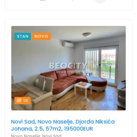
STAN
NOVO
10
Novi Sad, Novo Naselje, Djorđa Niksića
Johana, 2.5, 57m2, 195000EUR
Novo Naselje, Novi Sad