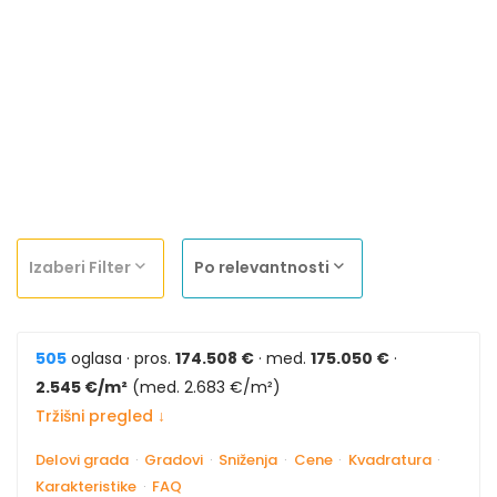
Izaberi Filter
Po relevantnosti
505
oglasa · pros.
174.508 €
· med.
175.050 €
·
2.545 €/m²
(med. 2.683 €/m²)
Tržišni pregled ↓
Delovi grada
·
Gradovi
·
Sniženja
·
Cene
·
Kvadratura
·
Karakteristike
·
FAQ