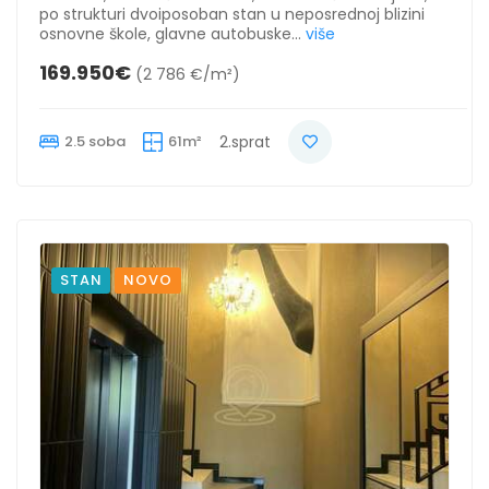
po strukturi dvoiposoban stan u neposrednoj blizini
osnovne škole, glavne autobuske...
više
169.950€
(2 786 €/m²)
2.5 soba
61m²
2.sprat
STAN
NOVO