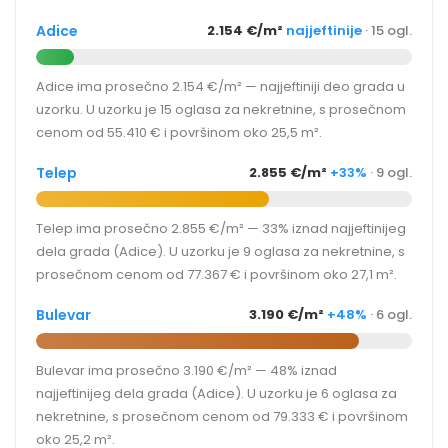
Adice
2.154 €/m²
najjeftinije
· 15 ogl.
Adice ima prosečno 2.154 €/m² — najjeftiniji deo grada u
uzorku. U uzorku je 15 oglasa za nekretnine, s prosečnom
cenom od 55.410 € i površinom oko 25,5 m².
Telep
2.855 €/m²
+33%
· 9 ogl.
Telep ima prosečno 2.855 €/m² — 33% iznad najjeftinijeg
dela grada (Adice). U uzorku je 9 oglasa za nekretnine, s
prosečnom cenom od 77.367 € i površinom oko 27,1 m².
Bulevar
3.190 €/m²
+48%
· 6 ogl.
Bulevar ima prosečno 3.190 €/m² — 48% iznad
najjeftinijeg dela grada (Adice). U uzorku je 6 oglasa za
nekretnine, s prosečnom cenom od 79.333 € i površinom
oko 25,2 m².