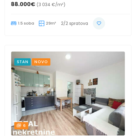
88.000€
(3 034 €/m²)
1.5 soba
29m²
2/2 spratova
STAN
NOVO
6