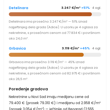
Detelinara
3.247 €/m²
+51%
· 4 ogl.
Detelinara ima prosečno 3.247 €/m² — 51% iznad
najjeftinijeg dela grada (Adice). U uzorku je 4 oglasa za
nekretnine, s prosečnom cenom od 77.834 € i površinom
oko 24,0 m².
Grbavica
3.119 €/m²
+45%
· 4 ogl.
Grbavica ima prosečno 3.119 €/m² — 45% iznad
najjeftinijeg dela grada (Adice). U uzorku je 4 oglasa za
nekretnine, s prosečnom cenom od 82.975 € i površinom
oko 26,5 m².
Poređenje gradova
Nekretnine u Novi Sad imaju medijanu cene od
79.400 € (prosek 79.310 €) i medijanu od 2.958 €/m²
(prosek 3.054 €/m²) — jeftinije od Beograd (2.555