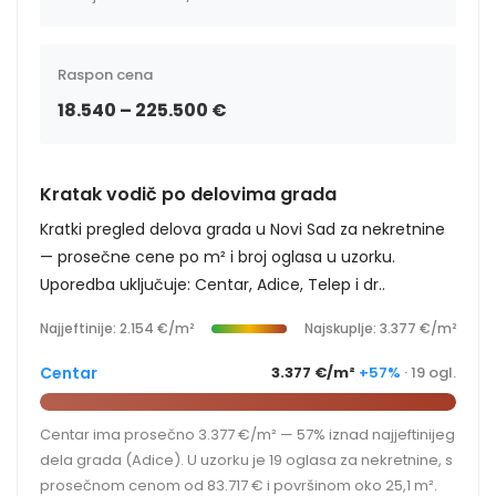
Raspon cena
18.540 – 225.500 €
Kratak vodič po delovima grada
Kratki pregled delova grada u Novi Sad za nekretnine
— prosečne cene po m² i broj oglasa u uzorku.
Uporedba uključuje: Centar, Adice, Telep i dr..
Najjeftinije: 2.154 €/m²
Najskuplje: 3.377 €/m²
Centar
3.377 €/m²
+57%
· 19 ogl.
Centar ima prosečno 3.377 €/m² — 57% iznad najjeftinijeg
dela grada (Adice). U uzorku je 19 oglasa za nekretnine, s
prosečnom cenom od 83.717 € i površinom oko 25,1 m².