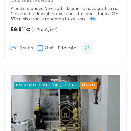
Detelinara, Novi Sad
Prodaja stanova Novi Sad – Moderna novogradnja na
Detelinari, jednosobni, dvosobni i trosobni stanovi 21–
57m² Ako tražite moderan i luksuzan...
više
69.611€
(3 314 €/m²)
1.0 soba
21m²
Prizemlje
POSLOVNI PROSTOR / LOKAL
NOVO