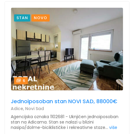
STAN
NOVO
6
Jednoiposoban stan NOVI SAD, 88000€
Adice, Novi Sad
Agencijska oznaka 1102681 - Uknjićen jednoiposoban
stan na Adicama. Stan se nalazi u blizini
nasipa/dolme-biciklističke i rekreativne staze...
više