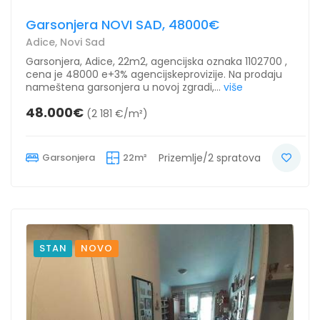
Garsonjera NOVI SAD, 48000€
Adice, Novi Sad
Garsonjera, Adice, 22m2, agencijska oznaka 1102700 ,
cena je 48000 e+3% agencijskeprovizije. Na prodaju
nameštena garsonjera u novoj zgradi,...
više
48.000€
(2 181 €/m²)
Garsonjera
22m²
Prizemlje/2 spratova
STAN
NOVO