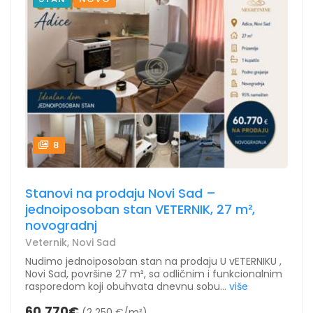
8
Stanovi na prodaju Novi Sad –
jednoiposoban stan VETERNIK, 27 m²,
novogradnj
Veternik, Novi Sad
Nudimo jednoiposoban stan na prodaju U vETERNIKU ,
Novi Sad, površine 27 m², sa odličnim i funkcionalnim
rasporedom koji obuhvata dnevnu sobu...
više
60.770€
(2 250 €/m²)