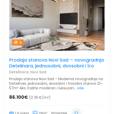
3
Prodaja stanova Novi Sad – novogradnja
Detelinara, jednosobni, dvosobni i tro
Detelinara, Novi Sad
Prodaja stanova Novi Sad – Moderna novogradnja na
Detelinari, jednosobni, dvosobni i trosobni stanovi 21–
57m² Ako tražite moderan i luksuzan...
više
86.100€
(3 311 €/m²)
1.0 soba
26m²
Prizemlje