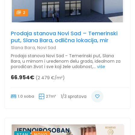
2
Prodaja stanova Novi Sad – Temerinski
put, Slana Bara, odlična lokacija, mir
Slana Bara, Novi Sad
Prodaja stanova Novi Sad – Temerinski put, Slana
Bara, u mirnom i uređenom delu grada, idealnom za
porodičan život i sve koji žele udobnost,...
više
66.954€
(2 479 €/m²)
1.0 soba
27m²
1/3 spratova
STAN
NOVO