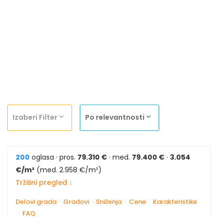
Izaberi Filter
Po relevantnosti
200
oglasa · pros.
79.310 €
· med.
79.400 €
·
3.054
€/m²
(med. 2.958 €/m²)
Tržišni pregled ↓
Delovi grada
·
Gradovi
·
Sniženja
·
Cene
·
Karakteristike
·
FAQ