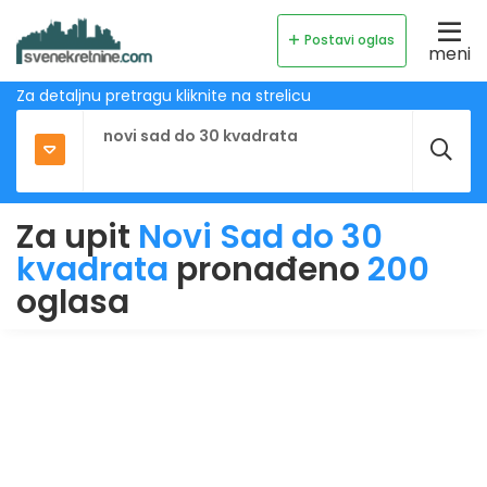
Postavi oglas
meni
Za detaljnu pretragu kliknite na strelicu
Za upit
Novi Sad do 30
kvadrata
pronađeno
200
oglasa