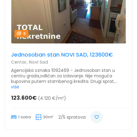
6
Jednosoban stan NOVI SAD, 123600€
Centar, Novi Sad
Agencijska oznaka 1092469 - Jednosoban stan u
centru grada,odličan za izdavanje. Nije moguća
kupovina putem stambenog kredita. Drugi sprat,...
više
123.600€
(4 120 €/m²)
1 soba
30m²
2/5 spratova