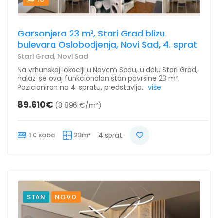
Garsonjera 23 m², Stari Grad blizu
bulevara Oslobodjenja, Novi Sad, 4. sprat
Stari Grad, Novi Sad
Na vrhunskoj lokaciji u Novom Sadu, u delu Stari Grad,
nalazi se ovaj funkcionalan stan površine 23 m².
Pozicioniran na 4. spratu, predstavlja...
više
89.610€
(3 896 €/m²)
1.0 soba
23m²
4.sprat
STAN
NOVO