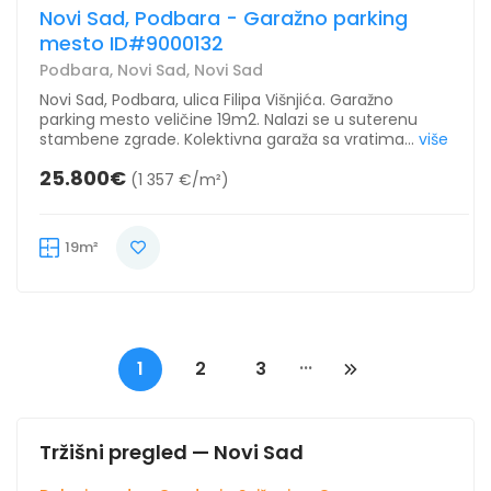
Novi Sad, Podbara - Garažno parking
mesto ID#9000132
Podbara, Novi Sad, Novi Sad
Novi Sad, Podbara, ulica Filipa Višnjića. Garažno
parking mesto veličine 19m2. Nalazi se u suterenu
stambene zgrade. Kolektivna garaža sa vratima...
više
25.800€
(1 357 €/m²)
19m²
...
1
2
3
Tržišni pregled — Novi Sad