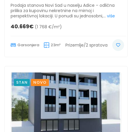
Prodaja stanova Novi Sad u naselju Adice – odlična
prilika za kupovinu nekretnine na mirnoj i
perspektivnoj lokaciji. U ponudi su jednosobni,...
više
40.669€
(1 768 €/m²)
Garsonjera
23m²
Prizemlje/2 spratova
STAN
NOVO