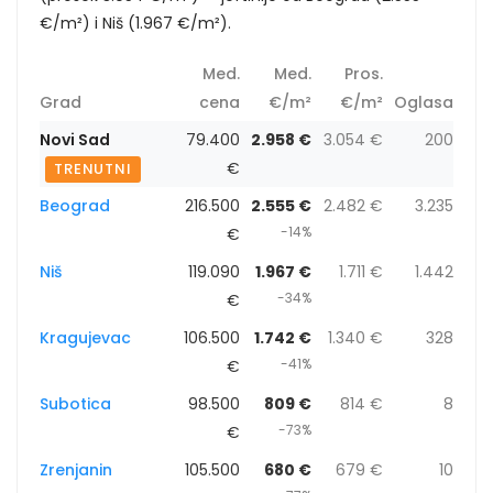
€/m²) i Niš (1.967 €/m²).
Med.
Med.
Pros.
Grad
cena
€/m²
€/m²
Oglasa
Novi Sad
79.400
2.958 €
3.054 €
200
€
TRENUTNI
Beograd
216.500
2.555 €
2.482 €
3.235
-14%
€
Niš
119.090
1.967 €
1.711 €
1.442
-34%
€
Kragujevac
106.500
1.742 €
1.340 €
328
-41%
€
Subotica
98.500
809 €
814 €
8
-73%
€
Zrenjanin
105.500
680 €
679 €
10