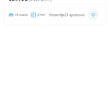
1.5 soba
27m²
Prizemlje/3 spratova