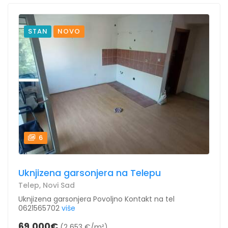
STAN
NOVO
6
Uknjizena garsonjera na Telepu
Telep, Novi Sad
Uknjizena garsonjera Povoljno Kontakt na tel
0621565702
više
69.000€
(2 653 €/m²)