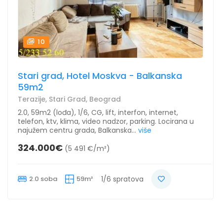
10
Stari grad, Hotel Moskva - Balkanska
59m2
Terazije, Stari Grad, Beograd
2.0, 59m2 (lođa), 1/6, CG, lift, interfon, internet,
telefon, ktv, klima, video nadzor, parking. Locirana u
najužem centru grada, Balkanska...
više
324.000€
(5 491 €/m²)
2.0 soba
59m²
1/6 spratova