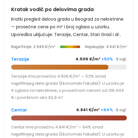
Kratak vodič po delovima grada
Kratki pregled delova grada u Beograd za nekretnine
— prosečne cene po m² i broj oglasa u uzorku.
Uporedba uključuje: Terazije, Centar, Stari Grad i dr..
Najjeftinije: 2.949 €/m²
Najskuplje: 4.841 €/m²
Terazije
4.509 €/m²
+53%
· 9 ogl.
Terazije ima prosečno 4.509 €/m² — 53% iznad
najjeftinijeg dela grada (Ekonomski Fakultet). U uzorku je
9 oglasa za nekretnine, s prosečnom cenom od 316.444
€ i površinom oko 62,9 m².
Centar
4.841 €/m²
+64%
· 6 ogl.
Centar ima prosečno 4.841 €/m² — 64% iznad
najjeftinijeg dela grada (Ekonomski Fakultet). U uzorku je