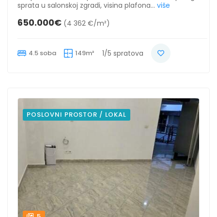
sprata u salonskoj zgradi, visina plafona...
više
650.000€
(4 362 €/m²)
4.5 soba
149m²
1/5 spratova
POSLOVNI PROSTOR / LOKAL
5