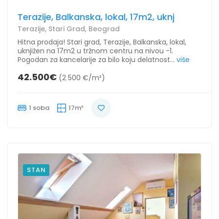
Terazije, Balkanska, lokal, 17m2, uknj
Terazije, Stari Grad, Beograd
Hitna prodaja! Stari grad, Terazije, Balkanska, lokal,
uknjižen na 17m2 u tržnom centru na nivou -1.
Pogodan za kancelarije za bilo koju delatnost...
više
42.500€
(2 500 €/m²)
1 soba
17m²
STAN