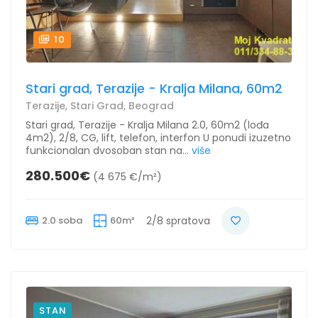
10
Stari grad, Terazije - Kralja Milana, 60m2
Terazije, Stari Grad, Beograd
Stari grad, Terazije - Kralja Milana 2.0, 60m2 (lođa
4m2), 2/8, CG, lift, telefon, interfon U ponudi izuzetno
funkcionalan dvosoban stan na...
više
280.500€
(4 675 €/m²)
2.0 soba
60m²
2/8 spratova
STAN