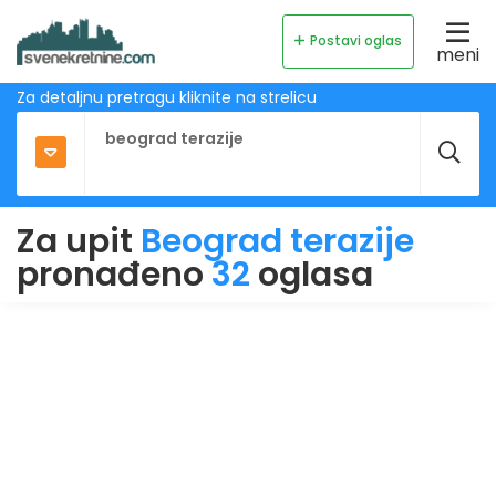
Postavi oglas
meni
Za detaljnu pretragu kliknite na strelicu
Za upit
Beograd terazije
pronađeno
32
oglasa