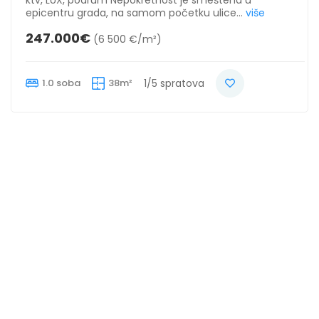
epicentru grada, na samom početku ulice...
više
247.000€
(6 500 €/m²)
1.0 soba
38m²
1/5 spratova