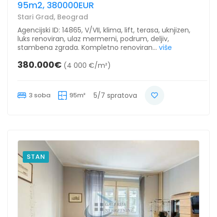
95m2, 380000EUR
Stari Grad, Beograd
Agencijski ID: 14865, V/VII, klima, lift, terasa, uknjizen,
luks renoviran, ulaz mermerni, podrum, deljiv,
stambena zgrada. Kompletno renoviran...
više
380.000€
(4 000 €/m²)
3 soba
95m²
5/7 spratova
STAN