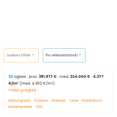
Izaberi Filter
Po relevantnosti
32
oglasa · pros.
381.977 €
· med.
324.000 €
·
4.377
€/m²
(med. 4.362 €/m²)
Tržišni pregled ↓
Delovi grada
·
Gradovi
·
Sniženja
·
Cene
·
Kvadratura
·
Karakteristike
·
FAQ