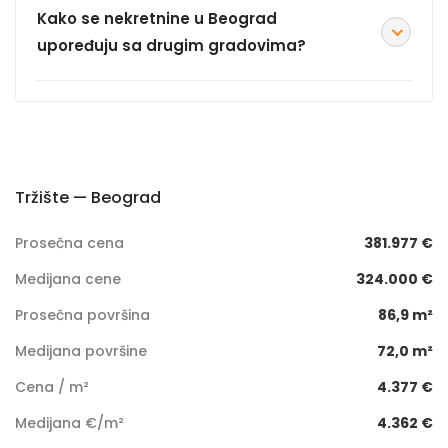
Kako se nekretnine u Beograd
upoređuju sa drugim gradovima?
Tržište — Beograd
Prosečna cena
381.977 €
Medijana cene
324.000 €
Prosečna površina
86,9 m²
Medijana površine
72,0 m²
Cena / m²
4.377 €
Medijana €/m²
4.362 €