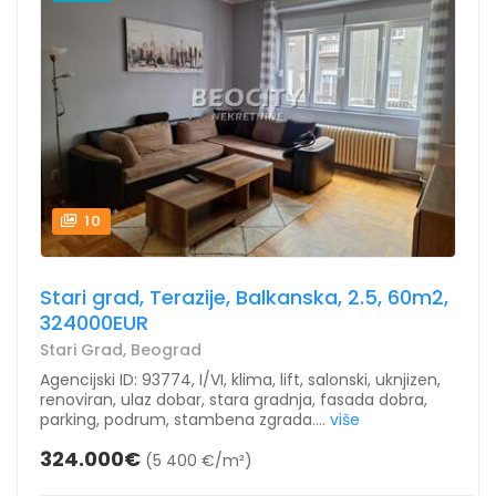
10
Stari grad, Terazije, Balkanska, 2.5, 60m2,
324000EUR
Stari Grad, Beograd
Agencijski ID: 93774, I/VI, klima, lift, salonski, uknjizen,
renoviran, ulaz dobar, stara gradnja, fasada dobra,
parking, podrum, stambena zgrada....
više
324.000€
(5 400 €/m²)