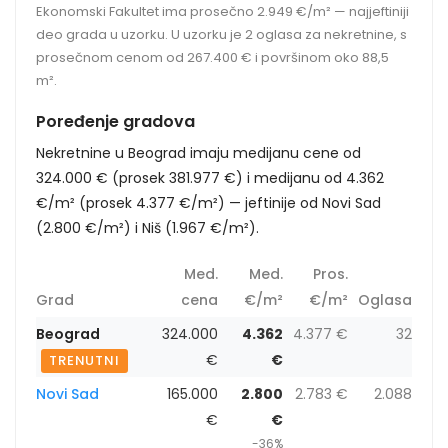
Ekonomski Fakultet ima prosečno 2.949 €/m² — najjeftiniji
deo grada u uzorku. U uzorku je 2 oglasa za nekretnine, s
prosečnom cenom od 267.400 € i površinom oko 88,5
m².
Poređenje gradova
Nekretnine u Beograd imaju medijanu cene od
324.000 € (prosek 381.977 €) i medijanu od 4.362
€/m² (prosek 4.377 €/m²) — jeftinije od Novi Sad
(2.800 €/m²) i Niš (1.967 €/m²).
Med.
Med.
Pros.
Grad
cena
€/m²
€/m²
Oglasa
Beograd
324.000
4.362
4.377 €
32
€
€
TRENUTNI
Novi Sad
165.000
2.800
2.783 €
2.088
€
€
-36%