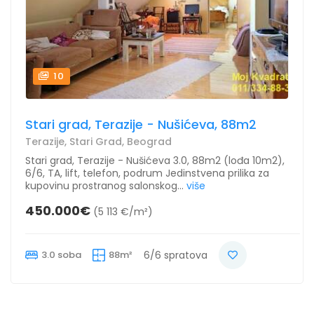
10
Stari grad, Terazije - Nušićeva, 88m2
Terazije, Stari Grad, Beograd
Stari grad, Terazije - Nušićeva 3.0, 88m2 (lođa 10m2),
6/6, TA, lift, telefon, podrum Jedinstvena prilika za
kupovinu prostranog salonskog...
više
450.000€
(5 113 €/m²)
3.0 soba
88m²
6/6 spratova