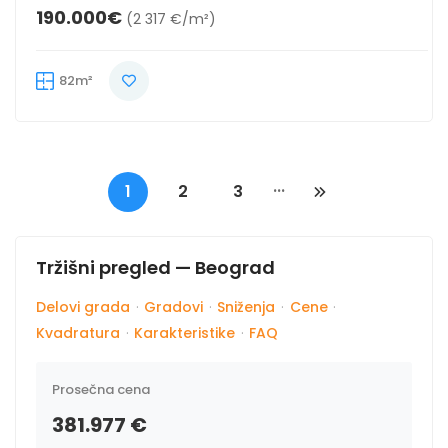
190.000€
(2 317 €/m²)
82m²
...
1
2
3
Tržišni pregled — Beograd
Delovi grada
·
Gradovi
·
Sniženja
·
Cene
·
Kvadratura
·
Karakteristike
·
FAQ
Prosečna cena
381.977 €