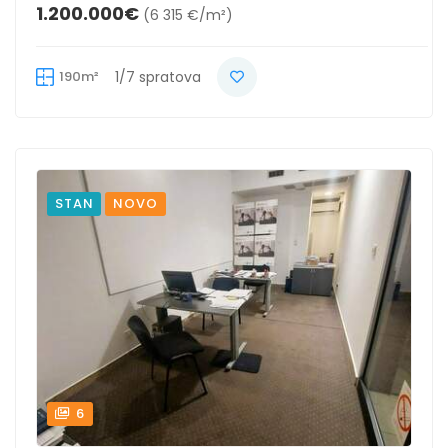
1.200.000€
(6 315 €/m²)
190m²
1/7 spratova
STAN
NOVO
6