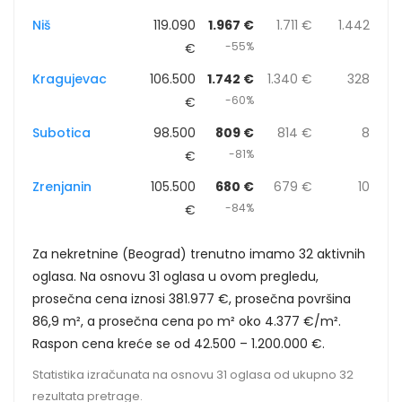
Niš
119.090
1.967 €
1.711 €
1.442
-55%
€
Kragujevac
106.500
1.742 €
1.340 €
328
-60%
€
Subotica
98.500
809 €
814 €
8
-81%
€
Zrenjanin
105.500
680 €
679 €
10
-84%
€
Za nekretnine (Beograd) trenutno imamo 32 aktivnih
oglasa. Na osnovu 31 oglasa u ovom pregledu,
prosečna cena iznosi 381.977 €, prosečna površina
86,9 m², a prosečna cena po m² oko 4.377 €/m².
Raspon cena kreće se od 42.500 – 1.200.000 €.
Statistika izračunata na osnovu 31 oglasa od ukupno 32
rezultata pretrage.