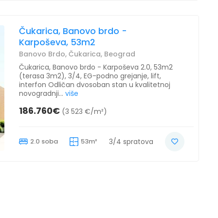
Čukarica, Banovo brdo -
Karpoševa, 53m2
Banovo Brdo, Čukarica, Beograd
Čukarica, Banovo brdo - Karpoševa 2.0, 53m2
(terasa 3m2), 3/4, EG-podno grejanje, lift,
interfon Odličan dvosoban stan u kvalitetnoj
novogradnji...
više
186.760€
(3 523 €/m²)
2.0 soba
53m²
3/4 spratova