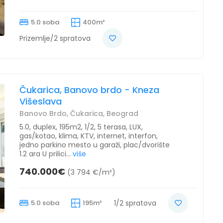
5.0 soba
400m²
Prizemlje/2 spratova
Čukarica, Banovo brdo - Kneza
Višeslava
Banovo Brdo, Čukarica, Beograd
5.0, duplex, 195m2, 1/2, 5 terasa, LUX,
gas/kotao, klima, KTV, internet, interfon,
jedno parkino mesto u garaži, plac/dvorište
1.2 ara U prilici...
više
740.000€
(3 794 €/m²)
5.0 soba
195m²
1/2 spratova