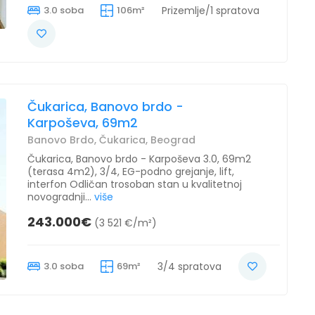
3.0 soba
106m²
Prizemlje/1 spratova
Čukarica, Banovo brdo -
Karpoševa, 69m2
Banovo Brdo, Čukarica, Beograd
Čukarica, Banovo brdo - Karpoševa 3.0, 69m2
(terasa 4m2), 3/4, EG-podno grejanje, lift,
interfon Odličan trosoban stan u kvalitetnoj
novogradnji...
više
243.000€
(3 521 €/m²)
3.0 soba
69m²
3/4 spratova