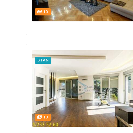
10
STAN
10