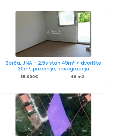
Borča, JNA – 2,5s stan 49m² + dvorište
30m², prizemlje, novogradnja
85.000€
49 m2