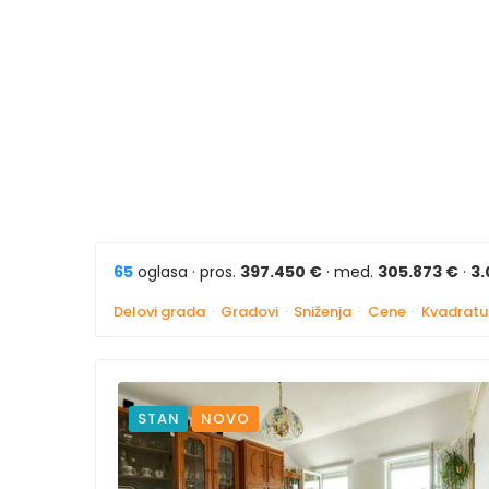
65
oglasa · pros.
397.450 €
· med.
305.873 €
·
3.
Delovi grada
·
Gradovi
·
Sniženja
·
Cene
·
Kvadratu
STAN
NOVO