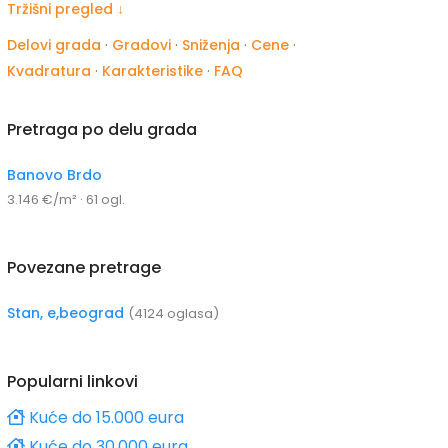
Tržišni pregled ↓
Delovi grada
·
Gradovi
·
Sniženja
·
Cene
·
Kvadratura
·
Karakteristike
·
FAQ
Pretraga po delu grada
Banovo Brdo
3.146 €/m² · 61 ogl.
Povezane pretrage
Stan, e,beograd
(4124 oglasa)
Popularni linkovi
Kuće do 15.000 eura
Kuće do 30.000 eura