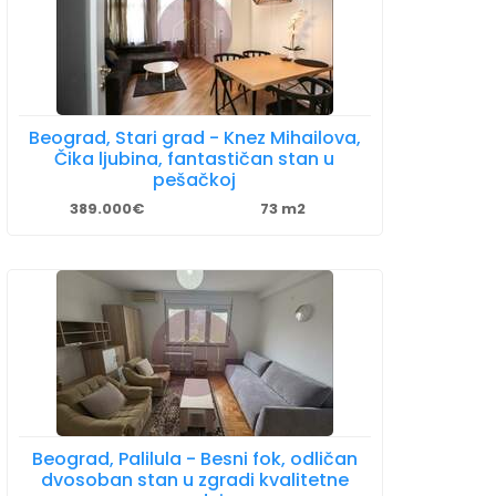
Beograd, Stari grad - Knez Mihailova,
Čika ljubina, fantastičan stan u
pešačkoj
389.000€
73 m2
Beograd, Palilula - Besni fok, odličan
dvosoban stan u zgradi kvalitetne