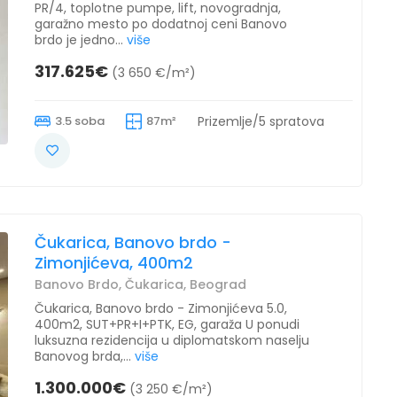
PR/4, toplotne pumpe, lift, novogradnja,
garažno mesto po dodatnoj ceni Banovo
brdo je jedno...
više
317.625€
(3 650 €/m²)
3.5 soba
87m²
Prizemlje/5 spratova
Čukarica, Banovo brdo -
Zimonjićeva, 400m2
Banovo Brdo, Čukarica, Beograd
Čukarica, Banovo brdo - Zimonjićeva 5.0,
400m2, SUT+PR+I+PTK, EG, garaža U ponudi
luksuzna rezidencija u diplomatskom naselju
Banovog brda,...
više
1.300.000€
(3 250 €/m²)