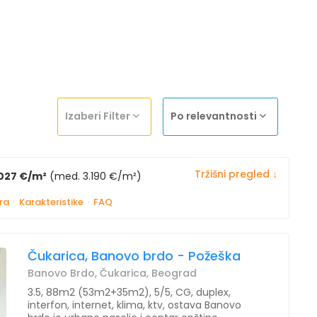
Izaberi Filter
Po relevantnosti
Tržišni pregled ↓
027 €/m²
(med. 3.190 €/m²)
ra
·
Karakteristike
·
FAQ
Čukarica, Banovo brdo - Požeška
Banovo Brdo, Čukarica, Beograd
3.5, 88m2 (53m2+35m2), 5/5, CG, duplex,
interfon, internet, klima, ktv, ostava Banovo