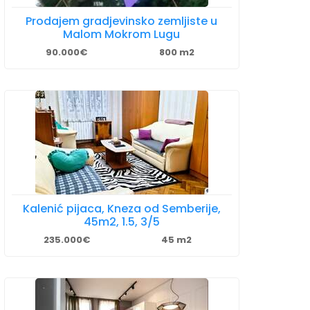
Prodajem gradjevinsko zemljiste u
Malom Mokrom Lugu
90.000€
800 m2
Kalenić pijaca, Kneza od Semberije,
45m2, 1.5, 3/5
235.000€
45 m2