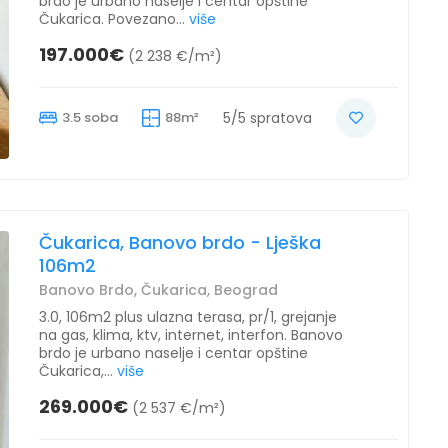
brdo je urbano naselje i centar opštine
Čukarica. Povezano...
više
197.000€
(2 238 €/m²)
3.5 soba
88m²
5/5 spratova
Čukarica, Banovo brdo - Lješka
106m2
Banovo Brdo, Čukarica, Beograd
3.0, 106m2 plus ulazna terasa, pr/1, grejanje
na gas, klima, ktv, internet, interfon. Banovo
brdo je urbano naselje i centar opštine
Čukarica,...
više
269.000€
(2 537 €/m²)