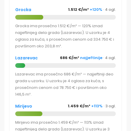
Grocka
1.512 €/m²
+120%
· 4 ogl.
Grocka ima prosečno 1.512 €/m² — 120% iznad
najjeftinijeg dela grada (Lazarevac). U uzorku je 4
oglasa za kuća, s prosečnom cenom od 334.750 € i
površinom oko 203,8 m².
Lazarevac
686 €/m²
najjeftinije
· 4 ogl.
Lazarevac ima prosečno 686 €/m² — najjeftiniji deo
grada u uzorku. U uzorku je 4 oglasa za kuća, s
prosečnom cenom od 78.750 € i površinom oko
146,5 m².
Mirijevo
1.459 €/m²
+113%
· 3 ogl.
Mirijevo ima prosečno 1.459 €/m² — 113% iznad
najjeftinijeg dela grada (Lazarevac). U uzorku je 3