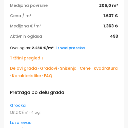
Medijana površine
205,0 m²
Cena / m²
1.637 €
Medijana €/m²
1.363 €
Aktivnih oglasa
493
Ovaj oglas:
2.236 €/m²
·
iznad proseka
Tržišni pregled ↓
Delovi grada
·
Gradovi
·
Sniženja
·
Cene
·
Kvadratura
·
Karakteristike
·
FAQ
Pretraga po delu grada
Grocka
1.512 €/m² · 4 ogl.
Lazarevac