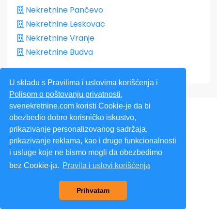
Nekretnine Pančevo
Nekretnine Leskovac
Nekretnine Vranje
Nekretnine Budva
U skladu s
Pravilima i uslovima korišćenja
i
Polisom o poštovanju privatnosti
,
svenekretnine.com koristi Cookie-je da bi
obezbedio dobro korisničko iskustvo,
prikazivanje personalizovanog sadržaja,
prikazivanje reklama, kao i druge funkcionalnosti
i usluge koje ne bismo mogli da obezbedimo
Sve Nekretnine
bez Cookie-ja.
Pravila i uslovi korišćenja
contact@svenekretnine.com
www.svenekretnine.com
Prihvatam