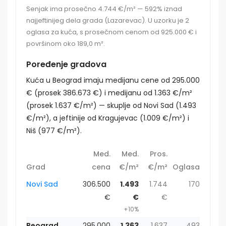
Senjak ima prosečno 4.744 €/m² — 592% iznad
najjeftinijeg dela grada (Lazarevac). U uzorku je 2
oglasa za kuća, s prosečnom cenom od 925.000 € i
površinom oko 189,0 m².
Poređenje gradova
Kuća u Beograd imaju medijanu cene od 295.000
€ (prosek 386.673 €) i medijanu od 1.363 €/m²
(prosek 1.637 €/m²) — skuplje od Novi Sad (1.493
€/m²), a jeftinije od Kragujevac (1.009 €/m²) i
Niš (977 €/m²).
Med.
Med.
Pros.
Grad
cena
€/m²
€/m²
Oglasa
Novi Sad
306.500
1.493
1.744
170
€
€
€
+10%
Beograd
295.000
1.363
1.637
493