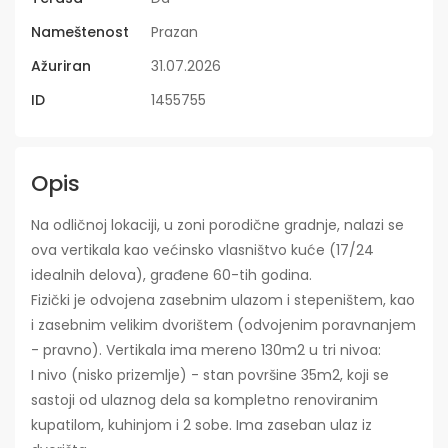
Nameštenost
Prazan
Ažuriran
31.07.2026
ID
1455755
Opis
Na odličnoj lokaciji, u zoni porodične gradnje, nalazi se
ova vertikala kao većinsko vlasništvo kuće (17/24
idealnih delova), građene 60-tih godina.
Fizički je odvojena zasebnim ulazom i stepeništem, kao
i zasebnim velikim dvorištem (odvojenim poravnanjem
- pravno). Vertikala ima mereno 130m2 u tri nivoa:
I nivo (nisko prizemlje) - stan površine 35m2, koji se
sastoji od ulaznog dela sa kompletno renoviranim
kupatilom, kuhinjom i 2 sobe. Ima zaseban ulaz iz