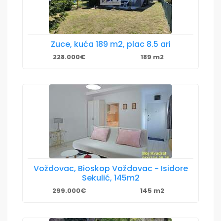
Zuce, kuća 189 m2, plac 8.5 ari
228.000€
189 m2
Voždovac, Bioskop Voždovac - Isidore
Sekulić, 145m2
299.000€
145 m2