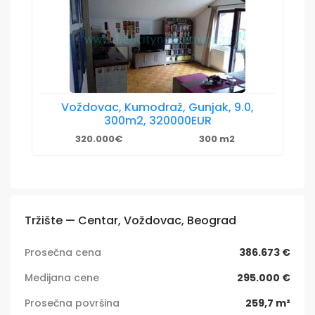
Voždovac, Kumodraž, Gunjak, 9.0,
300m2, 320000EUR
320.000€
300 m2
Tržište — Centar, Voždovac, Beograd
Prosečna cena
386.673 €
Medijana cene
295.000 €
Prosečna površina
259,7 m²