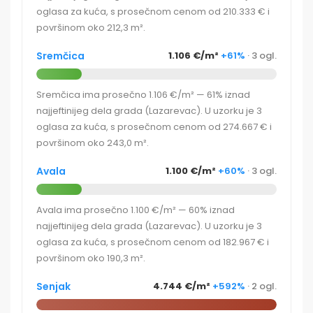
oglasa za kuća, s prosečnom cenom od 210.333 € i
površinom oko 212,3 m².
Sremčica
1.106 €/m²
+61%
· 3 ogl.
Sremčica ima prosečno 1.106 €/m² — 61% iznad
najjeftinijeg dela grada (Lazarevac). U uzorku je 3
oglasa za kuća, s prosečnom cenom od 274.667 € i
površinom oko 243,0 m².
Avala
1.100 €/m²
+60%
· 3 ogl.
Avala ima prosečno 1.100 €/m² — 60% iznad
najjeftinijeg dela grada (Lazarevac). U uzorku je 3
oglasa za kuća, s prosečnom cenom od 182.967 € i
površinom oko 190,3 m².
Senjak
4.744 €/m²
+592%
· 2 ogl.