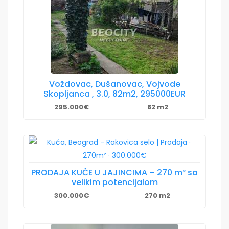
Voždovac, Dušanovac, Vojvode
Skopljanca , 3.0, 82m2, 295000EUR
295.000€
82 m2
PRODAJA KUĆE U JAJINCIMA – 270 m² sa
velikim potencijalom
300.000€
270 m2