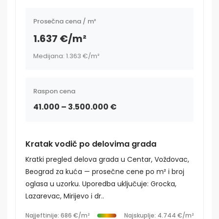
Prosečna cena / m²
1.637 €/m²
Medijana: 1.363 €/m²
Raspon cena
41.000 – 3.500.000 €
Kratak vodič po delovima grada
Kratki pregled delova grada u Centar, Voždovac,
Beograd za kuća — prosečne cene po m² i broj
oglasa u uzorku. Uporedba uključuje: Grocka,
Lazarevac, Mirijevo i dr..
Najjeftinije: 686 €/m²
Najskuplje: 4.744 €/m²