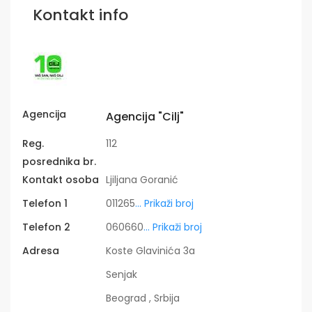
Kontakt info
Agencija
Agencija "Cilj"
Reg.
112
posrednika br.
Kontakt osoba
Ljiljana Goranić
Telefon 1
011265
... Prikaži broj
Telefon 2
060660
... Prikaži broj
Adresa
Koste Glavinića 3a
Senjak
Beograd , Srbija