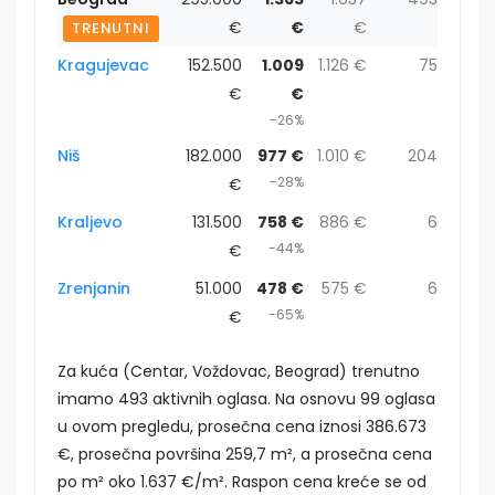
€
€
€
TRENUTNI
Kragujevac
152.500
1.009
1.126 €
75
€
€
-26%
Niš
182.000
977 €
1.010 €
204
-28%
€
Kraljevo
131.500
758 €
886 €
6
-44%
€
Zrenjanin
51.000
478 €
575 €
6
-65%
€
Za kuća (Centar, Voždovac, Beograd) trenutno
imamo 493 aktivnih oglasa. Na osnovu 99 oglasa
u ovom pregledu, prosečna cena iznosi 386.673
€, prosečna površina 259,7 m², a prosečna cena
po m² oko 1.637 €/m². Raspon cena kreće se od