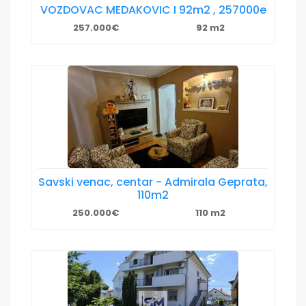
VOZDOVAC MEDAKOVIC I 92m2 , 257000e
257.000€
92 m2
Savski venac, centar - Admirala Geprata,
110m2
250.000€
110 m2