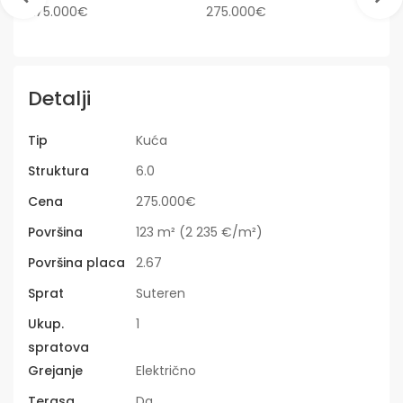
Detalji
Tip
Kuća
Struktura
6.0
Cena
275.000€
Površina
123 m² (2 235 €/m²)
Površina placa
2.67
Sprat
Suteren
Ukup.
1
spratova
Grejanje
Električno
Terasa
Da