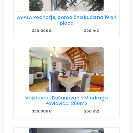
AVALA Podnožje, porodična kuća na 19 ari
placa
320.000€
320 m2
Voždovac, Dušanovac - Miodraga
Pavlovića, 250m2
330.000€
250 m2