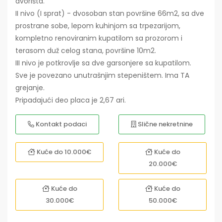
dvorišta.
II nivo (I sprat) - dvosoban stan površine 66m2, sa dve
prostrane sobe, lepom kuhinjom sa trpezarijom,
kompletno renoviranim kupatilom sa prozorom i
terasom duž celog stana, površine 10m2.
III nivo je potkrovlje sa dve garsonjere sa kupatilom.
Sve je povezano unutrašnjim stepeništem. Ima TA
grejanje.
Pripadajući deo placa je 2,67 ari.
Kontakt podaci
Slične nekretnine
Kuće do 10.000€
Kuće do
20.000€
Kuće do
Kuće do
30.000€
50.000€