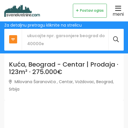
Postavi oglas
meni
Za detaljnu pretragu kliknite na strelicu
Kuća, Beograd - Centar | Prodaja ·
123m² · 275.000€
Milovana Šaranovića , Centar, Voždovac, Beograd,
Srbija