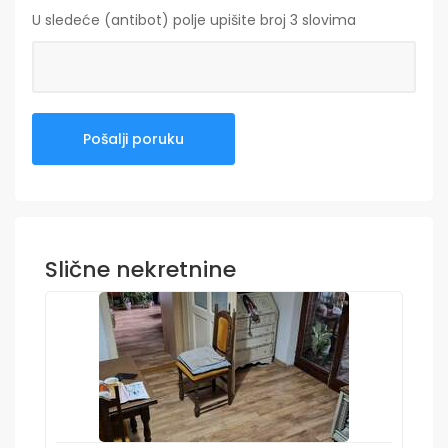
U sledeće (antibot) polje upišite broj 3 slovima
Slične nekretnine