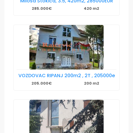
Miloša Stokića, 3.5, 420m2, 285000EUR
285.000€
420 m2
VOZDOVAC RIPANJ 200m2 , 2T , 205000e
205.000€
200 m2