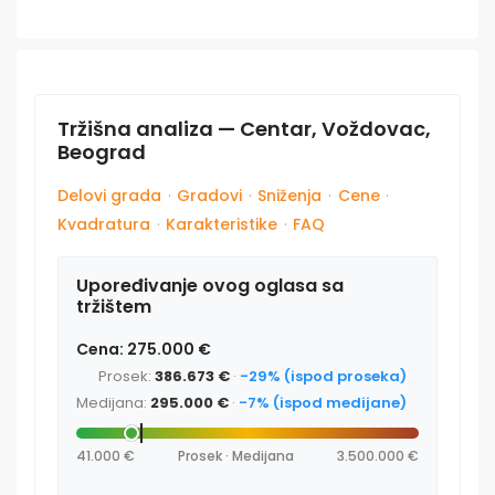
Tržišna analiza — Centar, Voždovac,
Beograd
Delovi grada
·
Gradovi
·
Sniženja
·
Cene
·
Kvadratura
·
Karakteristike
·
FAQ
Upoređivanje ovog oglasa sa
tržištem
Cena: 275.000 €
Prosek:
386.673 €
·
-29% (ispod proseka)
Medijana:
295.000 €
·
-7% (ispod medijane)
41.000 €
Prosek · Medijana
3.500.000 €