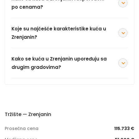
po cenama?
Koje su najčešće karakteristike kuća u
Zrenjanin?
Kako se kuća u Zrenjanin upoređuju sa
drugim gradovima?
Tržište — Zrenjanin
Prosečna cena
115.733 €