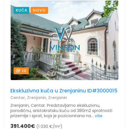
KUĆA
NOVO
10
Ekskluzivna kuća u Zrenjaninu ID#3000015
Centar, Zrenjanin, Zrenjanin
Zrenjanin, Centar. Predstavljamo ekskluzivnu,
porodičnu, aristokratsku kuću od 380m2 spratnosti
prizemlje i sprat, koja je pozicionirana na...
više
391.400€
(1 030 €/m²)