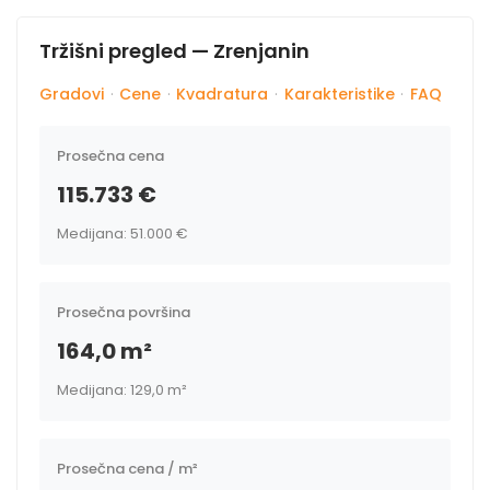
Tržišni pregled — Zrenjanin
Gradovi
·
Cene
·
Kvadratura
·
Karakteristike
·
FAQ
Prosečna cena
115.733 €
Medijana: 51.000 €
Prosečna površina
164,0 m²
Medijana: 129,0 m²
Prosečna cena / m²