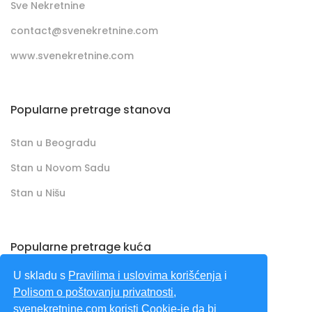
Sve Nekretnine
contact@svenekretnine.com
www.svenekretnine.com
Popularne pretrage stanova
Stan u Beogradu
Stan u Novom Sadu
Stan u Nišu
Popularne pretrage kuća
U skladu s
Pravilima i uslovima korišćenja
i
Kuća u Beogradu
Polisom o poštovanju privatnosti
,
Kuća u Novom Sadu
svenekretnine.com koristi Cookie-je da bi