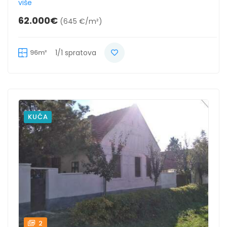
više
62.000€
(645 €/m²)
96m²
1/1 spratova
KUĆA
2