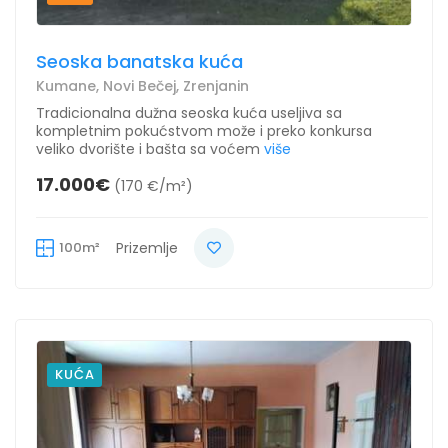
Seoska banatska kuća
Kumane, Novi Bečej, Zrenjanin
Tradicionalna dužna seoska kuća useljiva sa
kompletnim pokućstvom može i preko konkursa
veliko dvorište i bašta sa voćem
više
17.000€
(170 €/m²)
100m²
Prizemlje
KUĆA