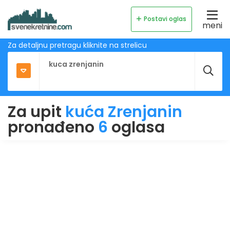
Postavi oglas
meni
Za detaljnu pretragu kliknite na strelicu
Za upit
kuća Zrenjanin
pronađeno
6
oglasa