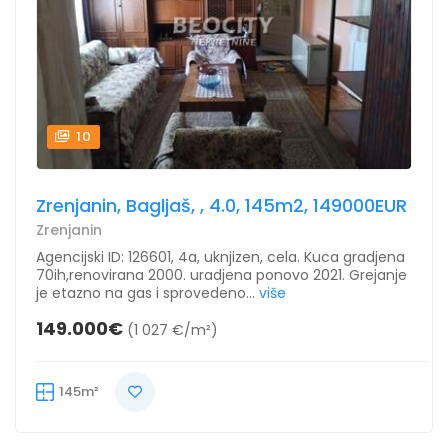
10
Zrenjanin, Bagljaš, , 4.0, 145m2, 149000EUR
Zrenjanin
Agencijski ID: 126601, 4a, uknjizen, cela. Kuca gradjena
70ih,renovirana 2000. uradjena ponovo 2021. Grejanje
je etazno na gas i sprovedeno...
više
149.000€
(1 027 €/m²)
145m²