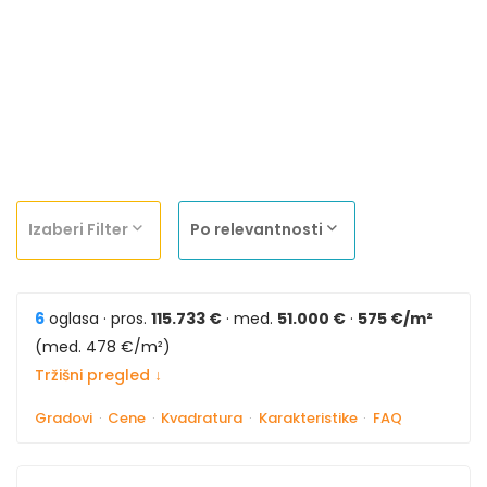
Izaberi Filter
Po relevantnosti
6
oglasa · pros.
115.733 €
· med.
51.000 €
·
575 €/m²
(med. 478 €/m²)
Tržišni pregled ↓
Gradovi
·
Cene
·
Kvadratura
·
Karakteristike
·
FAQ