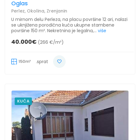
Oglas
Perlez, Okolina, Zrenjanin
U mirnom delu Perleza, na placu površine 12 ari, nalazi
se uknjižena porodična kuća ukupne stambene
površine 150 m². Nekretnina je legalna,...
više
40.000€
(266 €/m²)
150m²
.sprat
KUĆA