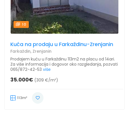
10
Kuća na prodaju u Farkaždinu-Zrenjanin
Farkaždin, Zrenjanin
Prodajem kuću u Farkaždinu 113m2 na placu od 14ari.
Za više informacija i dogovor oko razgledanja, pozvati
065/872-42-53
više
35.000€
(309 €/m²)
113m²