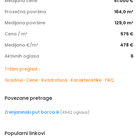
Medijana cene
51.000 €
Prosečna površina
164,0 m²
Medijana površine
129,0 m²
Cena / m²
575 €
Medijana €/m²
478 €
Aktivnih oglasa
6
Tržišni pregled ↓
Gradovi
·
Cene
·
Kvadratura
·
Karakteristike
·
FAQ
Povezane pretrage
Zrenjaninski put borca iii
(4942 oglasa)
Popularni linkovi