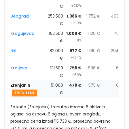
+212%
€
Beograd
253.500
1.386 €
1.752 €
493
+190%
€
Kragujevac
152.500
1.009 €
1.126 €
75
+111%
€
Niš
182.000
977 €
1.010 €
204
+104%
€
Kraljevo
131.500
758 €
886 €
6
+59%
€
Zrenjanin
51.000
478 €
575 €
6
€
TRENUTNI
Za kuća (Zrenjanin) trenutno imamo 6 aktivnih
oglasa. Na osnovu 6 oglasa u ovom pregledu,
prosečna cena iznosi 115.733 €, prosečna površina
164,0 m², a prosečna cena po m² oko 575 €/m².