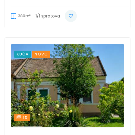
380m²
1/1 spratova
KUĆA
NOVO
10