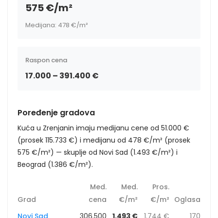
575 €/m²
Medijana: 478 €/m²
Raspon cena
17.000 – 391.400 €
Poređenje gradova
Kuća u Zrenjanin imaju medijanu cene od 51.000 €
(prosek 115.733 €) i medijanu od 478 €/m² (prosek
575 €/m²) — skuplje od Novi Sad (1.493 €/m²) i
Beograd (1.386 €/m²).
Med.
Med.
Pros.
Grad
cena
€/m²
€/m²
Oglasa
Novi Sad
306.500
1.493 €
1.744 €
170