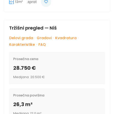
12m²
.sprat
Tržišni pregled — Niš
Delovi grada
·
Gradovi
·
Kvadratura
·
Karakteristike
·
FAQ
Prosečna cena
28.750 €
Medijana: 20.500 €
Prosečna površina
26,3 m²
Medijana: 12,0 m²