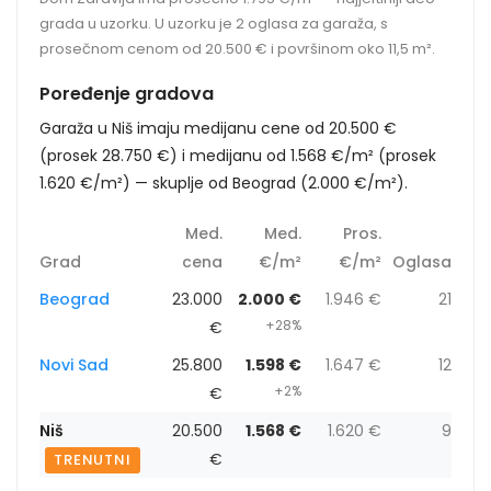
grada u uzorku. U uzorku je 2 oglasa za garaža, s
prosečnom cenom od 20.500 € i površinom oko 11,5 m².
Poređenje gradova
Garaža u Niš imaju medijanu cene od 20.500 €
(prosek 28.750 €) i medijanu od 1.568 €/m² (prosek
1.620 €/m²) — skuplje od Beograd (2.000 €/m²).
Med.
Med.
Pros.
Grad
cena
€/m²
€/m²
Oglasa
Beograd
23.000
2.000 €
1.946 €
21
+28%
€
Novi Sad
25.800
1.598 €
1.647 €
12
+2%
€
Niš
20.500
1.568 €
1.620 €
9
€
TRENUTNI