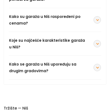
Kako su garaža u Niš raspoređeni po
cenama?
Koje su najčešće karakteristike garaža
u Niš?
Kako se garaža u Niš upoređuju sa
drugim gradovima?
Tržište — Niš