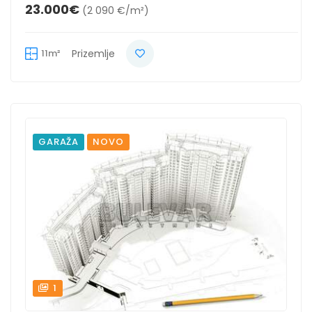
23.000€
(2 090 €/m²)
11m²
Prizemlje
GARAŽA
NOVO
1