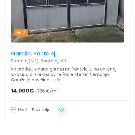
2
Garaža, Pantelej
Pantelej(Niš), Pantelej, Niš
Na prodaju zidana garaža na Panteleju, na odličnoj
lokaciji u blizini Osnovne Škole Stefan Nemanja.
Garaža je površine...
više
14.000€
(736 €/m²)
19m²
Prizemlje