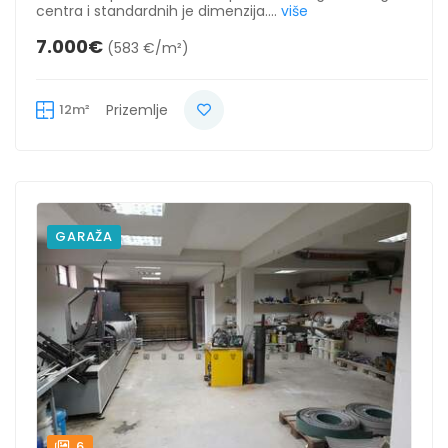
centra i standardnih je dimenzija....
više
7.000€
(583 €/m²)
12m²
Prizemlje
GARAŽA
6