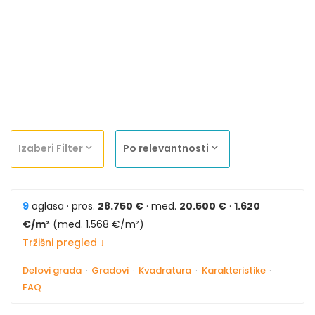
Izaberi Filter
Po relevantnosti
9
oglasa · pros.
28.750 €
· med.
20.500 €
·
1.620
€/m²
(med. 1.568 €/m²)
Tržišni pregled ↓
Delovi grada
·
Gradovi
·
Kvadratura
·
Karakteristike
·
FAQ