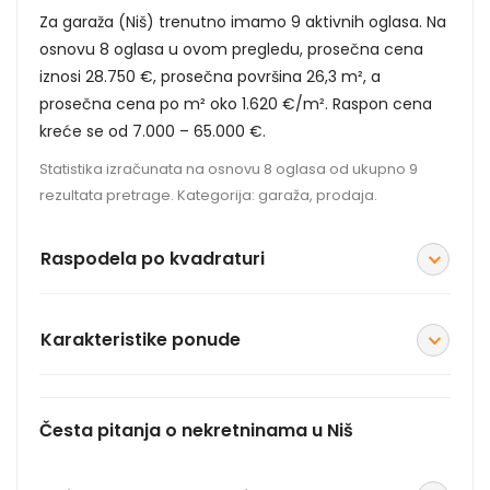
Za garaža (Niš) trenutno imamo 9 aktivnih oglasa. Na
osnovu 8 oglasa u ovom pregledu, prosečna cena
iznosi 28.750 €, prosečna površina 26,3 m², a
prosečna cena po m² oko 1.620 €/m². Raspon cena
kreće se od 7.000 – 65.000 €.
Statistika izračunata na osnovu 8 oglasa od ukupno 9
rezultata pretrage. Kategorija: garaža, prodaja.
Raspodela po kvadraturi
Karakteristike ponude
Česta pitanja o nekretninama u Niš