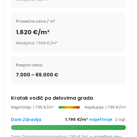
Prosečna cena / m²
1.620 €/m²
Medijana: 1.568 €/m²
Raspon cena
7.000 – 65.000 €
Kratak vodič po delovima grada
Najjeftinije: 1.795 €/m²
Najskuplje: 1.795 €/m²
Dom Zdravlja
1.795 €/m²
najjeftinije
· 2 ogl.
Dom Zdravlja ima prosečno 1.795 €/m² — najjeftiniji deo