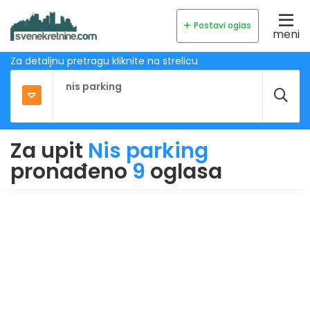
Postavi oglas
meni
Za detaljnu pretragu kliknite na strelicu
Za upit
Nis parking
pronađeno
9
oglasa