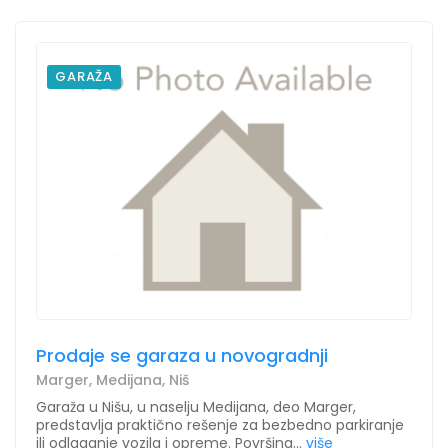
GARAŽA
Prodaje se garaza u novogradnji
Marger, Medijana, Niš
Garaža u Nišu, u naselju Medijana, deo Marger,
predstavlja praktično rešenje za bezbedno parkiranje
ili odlaganje vozila i opreme. Površina...
više