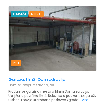
GARAŽA
NOVO
1
Garaža, 11m2, Dom zdravlja
Dom zdravlja, Medijana, Niš
Prodaje se garažno mesto u blizini Doma zdravlja.
Uknjižene površine 11m2. Nalazi se u podzemnoj garaži,
u sklopu novije stambeno poslovne zgrade....
više