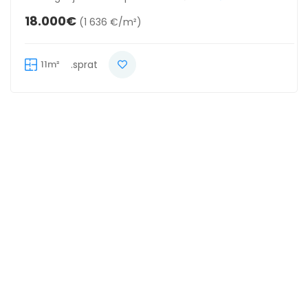
18.000€
(1 636 €/m²)
11m²
.sprat