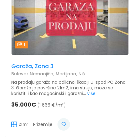
1
Garaža, Zona 3
Bulevar Nemanjića, Medijana, Niš
Na prodaju garaža na odličnoj likaciji u ispod PC Zona
3. Garaža je površine 21m2, ima struju, moze se
koristiti i kao magacinski i garažni...
više
35.000€
(1 666 €/m²)
21m²
Prizemlje