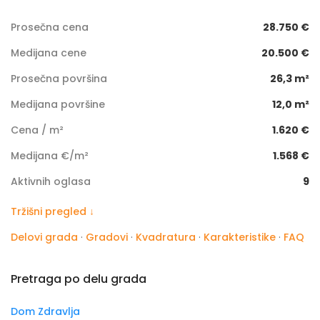
Prosečna cena
28.750 €
Medijana cene
20.500 €
Prosečna površina
26,3 m²
Medijana površine
12,0 m²
Cena / m²
1.620 €
Medijana €/m²
1.568 €
Aktivnih oglasa
9
Tržišni pregled ↓
Delovi grada
·
Gradovi
·
Kvadratura
·
Karakteristike
·
FAQ
Pretraga po delu grada
Dom Zdravlja