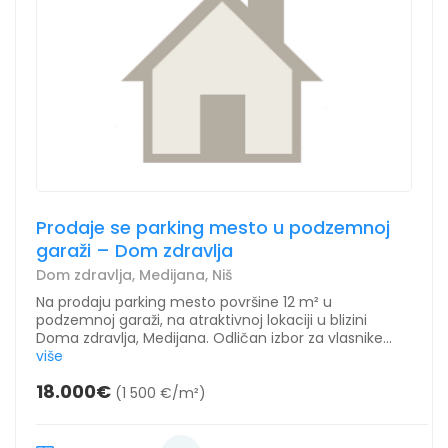
Prodaje se parking mesto u podzemnoj
garaži – Dom zdravlja
Dom zdravlja, Medijana, Niš
Na prodaju parking mesto površine 12 m² u
podzemnoj garaži, na atraktivnoj lokaciji u blizini
Doma zdravlja, Medijana. Odličan izbor za vlasnike...
više
18.000€
(1 500 €/m²)