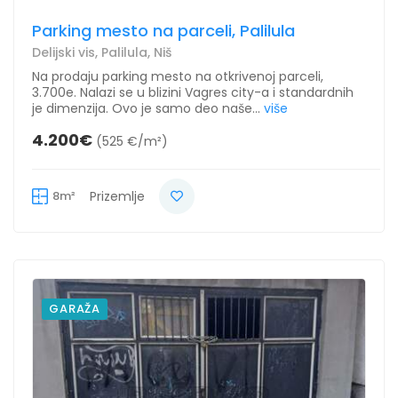
Parking mesto na parceli, Palilula
Delijski vis, Palilula, Niš
Na prodaju parking mesto na otkrivenoj parceli,
3.700e. Nalazi se u blizini Vagres city-a i standardnih
je dimenzija. Ovo je samo deo naše...
više
4.200€
(525 €/m²)
8m²
Prizemlje
GARAŽA