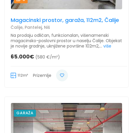
Magacinski prostor, garaža, 112m2, Čalije
Čalije, Pantelej, Niš
Na prodaju odličan, funkcionalan, višenamenski
magacinsko-poslovni prostor u naselju Čalije. Objekat
je novije gradnje, uknjižene površine 102m2,...
više
65.000€
(580 €/m²)
112m²
Prizemlje
GARAŽA