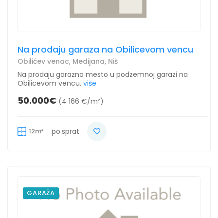
Na prodaju garaza na Obilicevom vencu
Obilićev venac, Medijana, Niš
Na prodaju garazno mesto u podzemnoj garazi na
Obilicevom vencu.
više
50.000€
(4 166 €/m²)
12m²
po.sprat
GARAŽA