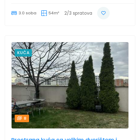
3.0 soba
54m²
2/3 spratova
KUĆA
8
Prostrana kuća sa velikim dvorištem i