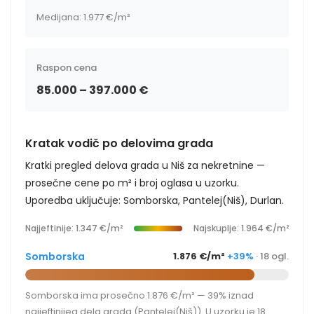
Medijana: 1.977 €/m²
Raspon cena
85.000 – 397.000 €
Kratak vodič po delovima grada
Kratki pregled delova grada u Niš za nekretnine —
prosečne cene po m² i broj oglasa u uzorku.
Uporedba uključuje: Somborska, Pantelej(Niš), Durlan.
Najjeftinije: 1.347 €/m²
Najskuplje: 1.964 €/m²
Somborska
1.876 €/m²
+39%
· 18 ogl.
Somborska ima prosečno 1.876 €/m² — 39% iznad
najjeftinijeg dela grada (Pantelej(Niš)). U uzorku je 18