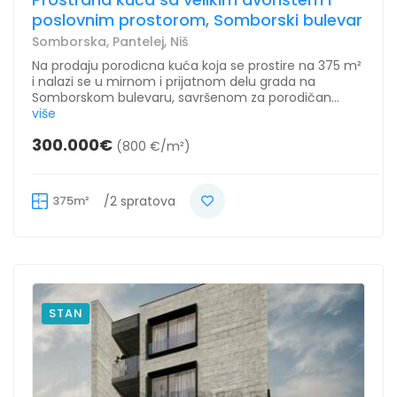
poslovnim prostorom, Somborski bulevar
Somborska, Pantelej, Niš
Na prodaju porodicna kuća koja se prostire na 375 m²
i nalazi se u mirnom i prijatnom delu grada na
Somborskom bulevaru, savršenom za porodičan...
više
300.000€
(800 €/m²)
375m²
/2 spratova
STAN