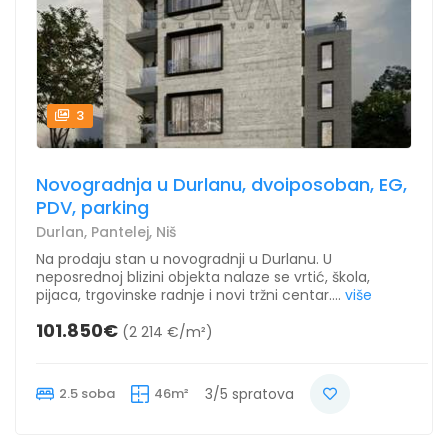
3
Novogradnja u Durlanu, dvoiposoban, EG,
PDV, parking
Durlan, Pantelej, Niš
Na prodaju stan u novogradnji u Durlanu. U
neposrednoj blizini objekta nalaze se vrtić, škola,
pijaca, trgovinske radnje i novi tržni centar....
više
101.850€
(2 214 €/m²)
2.5 soba
46m²
3/5 spratova