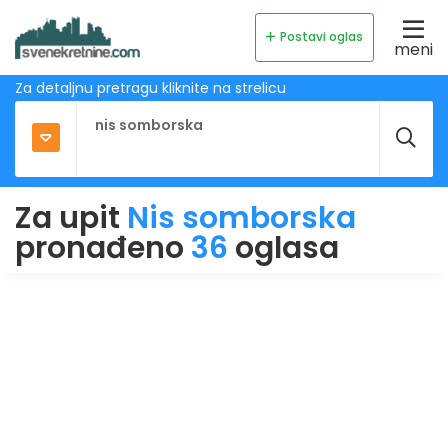
Postavi oglas
meni
Za detaljnu pretragu kliknite na strelicu
Za upit
Nis somborska
pronađeno
36
oglasa