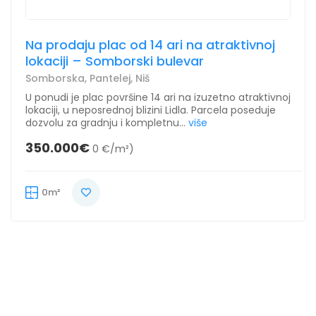
Na prodaju plac od 14 ari na atraktivnoj
lokaciji – Somborski bulevar
Somborska, Pantelej, Niš
U ponudi je plac površine 14 ari na izuzetno atraktivnoj
lokaciji, u neposrednoj blizini Lidla. Parcela poseduje
dozvolu za gradnju i kompletnu...
više
350.000€
0 €/m²)
0m²