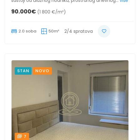
sastoji od ulaznog hodnika, prostranog dnevnog...
više
90.000€
(1 800 €/m²)
2.0 soba
50m²
2/4 spratova
STAN
NOVO
7