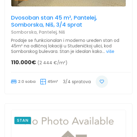
Dvosoban stan 45 m², Pantelej,
Somborska, Niš, 3/4 sprat
Somborska, Pantelej, Niš
Prodaje se funkcionalan i moderno uređen stan od
45m² na odličnoj lokaciji u Studeničkoj ulici, kod
Somborskog bulevara. Stan je idealan kako...
više
110.000€
(2 444 €/m²)
2.0 soba
45m²
3/4 spratova
STAN