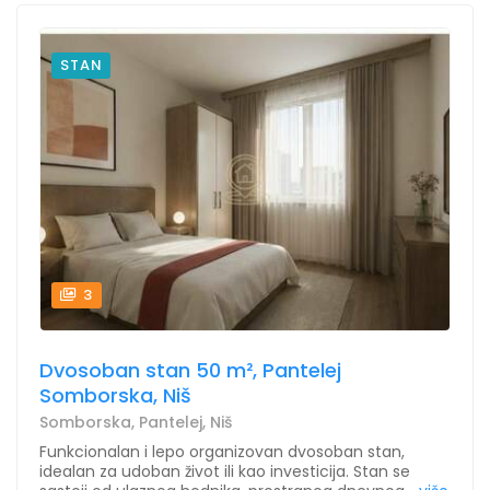
STAN
3
Dvosoban stan 50 m², Pantelej
Somborska, Niš
Somborska, Pantelej, Niš
Funkcionalan i lepo organizovan dvosoban stan,
idealan za udoban život ili kao investicija. Stan se