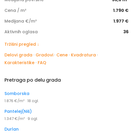
Cena / m²
1.790 €
Medijana €/m²
1.977 €
Aktivnih oglasa
36
Tržišni pregled ↓
Delovi grada
·
Gradovi
·
Cene
·
Kvadratura
·
Karakteristike
·
FAQ
Pretraga po delu grada
Somborska
1.876 €/m² · 18 ogl.
Pantelej(Niš)
1.347 €/m² · 9 ogl.
Durlan