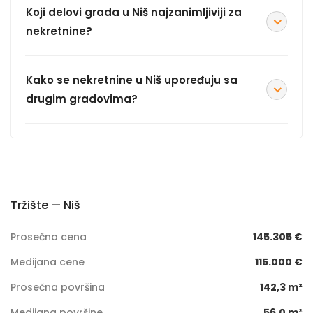
Koji delovi grada u Niš najzanimljiviji za
nekretnine?
Kako se nekretnine u Niš upoređuju sa
drugim gradovima?
Tržište — Niš
Prosečna cena
145.305 €
Medijana cene
115.000 €
Prosečna površina
142,3 m²
Medijana površine
56,0 m²