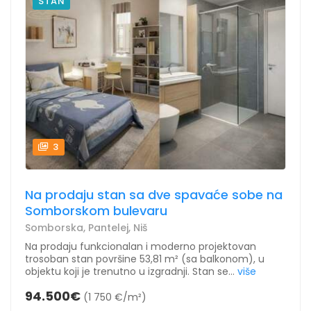
STAN
3
Na prodaju stan sa dve spavaće sobe na
Somborskom bulevaru
Somborska, Pantelej, Niš
Na prodaju funkcionalan i moderno projektovan
trosoban stan površine 53,81 m² (sa balkonom), u
objektu koji je trenutno u izgradnji. Stan se...
više
94.500€
(1 750 €/m²)