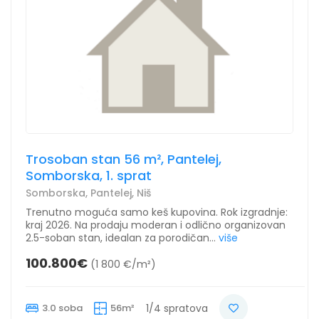
Trosoban stan 56 m², Pantelej,
Somborska, 1. sprat
Somborska, Pantelej, Niš
Trenutno moguća samo keš kupovina. Rok izgradnje:
kraj 2026. Na prodaju moderan i odlično organizovan
2.5-soban stan, idealan za porodičan...
više
100.800€
(1 800 €/m²)
3.0 soba
56m²
1/4 spratova