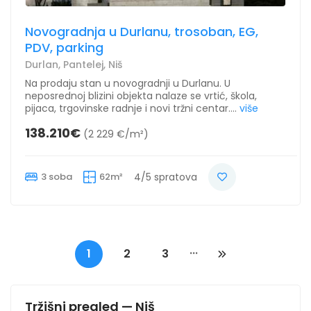
Novogradnja u Durlanu, trosoban, EG,
PDV, parking
Durlan, Pantelej, Niš
Na prodaju stan u novogradnji u Durlanu. U
neposrednoj blizini objekta nalaze se vrtić, škola,
pijaca, trgovinske radnje i novi tržni centar....
više
138.210€
(2 229 €/m²)
3 soba
62m²
4/5 spratova
...
1
2
3
Tržišni pregled — Niš