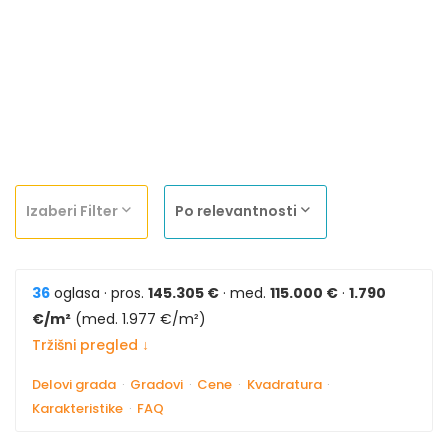
Izaberi Filter
Po relevantnosti
36
oglasa · pros.
145.305 €
· med.
115.000 €
·
1.790
€/m²
(med. 1.977 €/m²)
Tržišni pregled ↓
Delovi grada
·
Gradovi
·
Cene
·
Kvadratura
·
Karakteristike
·
FAQ