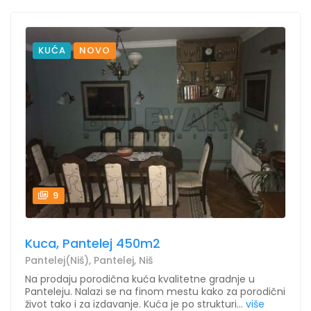
KUĆA
NOVO
9
Kuca, Pantelej 450m2
Pantelej(Niš), Pantelej, Niš
Na prodaju porodična kuća kvalitetne gradnje u
Panteleju. Nalazi se na finom mestu kako za porodični
život tako i za izdavanje. Kuća je po strukturi...
više