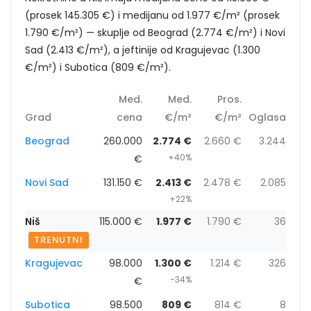
(prosek 145.305 €) i medijanu od 1.977 €/m² (prosek
1.790 €/m²) — skuplje od Beograd (2.774 €/m²) i Novi
Sad (2.413 €/m²), a jeftinije od Kragujevac (1.300
€/m²) i Subotica (809 €/m²).
Med.
Med.
Pros.
Grad
cena
€/m²
€/m²
Oglasa
Beograd
260.000
2.774 €
2.660 €
3.244
+40%
€
Novi Sad
131.150 €
2.413 €
2.478 €
2.085
+22%
Niš
115.000 €
1.977 €
1.790 €
36
TRENUTNI
Kragujevac
98.000
1.300 €
1.214 €
326
-34%
€
Subotica
98.500
809 €
814 €
8