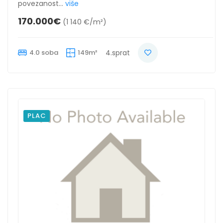
povezanost...
više
170.000€
(1 140 €/m²)
4.0 soba
149m²
4.sprat
PLAC