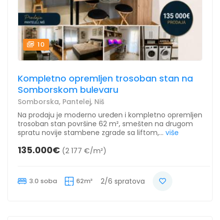
10
Kompletno opremljen trosoban stan na
Somborskom bulevaru
Somborska, Pantelej, Niš
Na prodaju je moderno uređen i kompletno opremljen
trosoban stan površine 62 m², smešten na drugom
spratu novije stambene zgrade sa liftom,...
više
135.000€
(2 177 €/m²)
3.0 soba
62m²
2/6 spratova