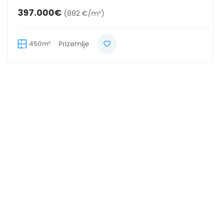
397.000€
(882 €/m²)
450m²
Prizemlje