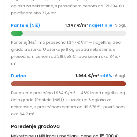
oglasa za nekretnine, s prosečnom cenom od 121.394 € i
površinom oko 77,4 m².
Pantelej(Niš)
1.347 €/m²
najjeftinije
· 9 ogl.
Pantelej(Niš) ima prosečno 1.347 €/m² — najjeftiniji deo
grada u uzorku. U uzorku je 9 oglasa za nekretnine, s
prosečnom cenom od 218.058 € i površinom oko 345,7
m².
Durlan
1.964 €/m²
+46%
· 6 ogl.
Durlan ima prosečno 1.964 €/m² — 46% iznad najjeftinijeg
dela grada (Pantelej(Niš)). U uzorku je 6 oglasa za
nekretnine, s prosečnom cenom od 119.678 € i površinom
oko 64,2 m².
Poređenje gradova
Nekretnine u Niš imaju medijanu cene od 115.000 €