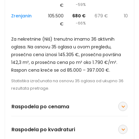
-59%
€
Zrenjanin
105.500
680 €
679 €
10
-66%
€
Za nekretnine (Niš) trenutno imamo 36 aktivnih
oglasa. Na osnovu 35 oglasa u ovom pregledu,
prosečna cena iznosi 145.305 €, prosečna površina
142,3 m², a prosečna cena po m² oko 1.790 €/m².
Raspon cena kreće se od 85.000 – 397.000 €.
Statistika izračunata na osnovu 35 oglasa od ukupno 36
rezultata pretrage.
Raspodela po cenama
Raspodela po kvadraturi