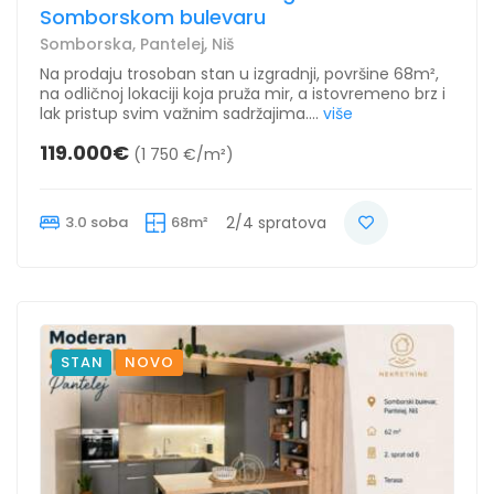
Somborskom bulevaru
Somborska, Pantelej, Niš
Na prodaju trosoban stan u izgradnji, površine 68m²,
na odličnoj lokaciji koja pruža mir, a istovremeno brz i
lak pristup svim važnim sadržajima....
više
119.000€
(1 750 €/m²)
3.0 soba
68m²
2/4 spratova
STAN
NOVO