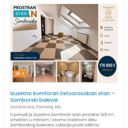
STAN
9
Izuzetno komforan četvorosoban stan –
Somborski bulevar
Somborska, Pantelej, Niš
U ponudi je izuzetno komforan stan površine 149 m²,
smešten u mirnom i veoma traženom delu
Somborskog bulevara. Lokacija pruža odličnu