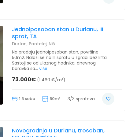
Jednoiposoban stan u Durlanu, III
sprat, TA
Durlan, Pantelej, Niš
Na prodaju jednoiposoban stan, površine
50m2. Nalazi se na III spratu u zgradi bez lifta.
Sastoji se od ulaznog hodnika, dnevnog
boravka sa...
više
73.000€
(1 460 €/m²)
1.5 soba
50m²
3/3 spratova
Novogradnja u Durlanu, trosoban,