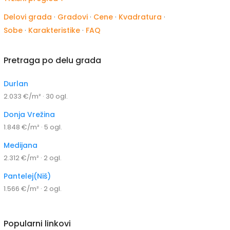
Delovi grada
·
Gradovi
·
Cene
·
Kvadratura
·
Sobe
·
Karakteristike
·
FAQ
Pretraga po delu grada
Durlan
2.033 €/m² · 30 ogl.
Donja Vrežina
1.848 €/m² · 5 ogl.
Medijana
2.312 €/m² · 2 ogl.
Pantelej(Niš)
1.566 €/m² · 2 ogl.
Popularni linkovi