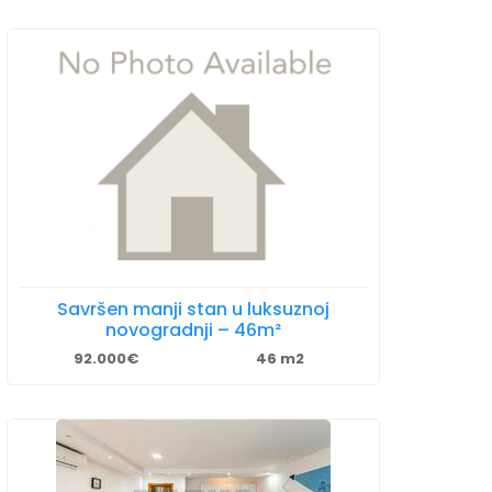
Savršen manji stan u luksuznoj
novogradnji – 46m²
92.000€
46 m2