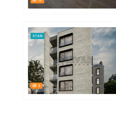
10
STAN
3