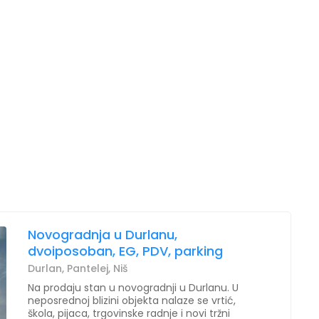
Novogradnja u Durlanu,
dvoiposoban, EG, PDV, parking
Durlan, Pantelej, Niš
Na prodaju stan u novogradnji u Durlanu. U
neposrednoj blizini objekta nalaze se vrtić,
škola, pijaca, trgovinske radnje i novi tržni