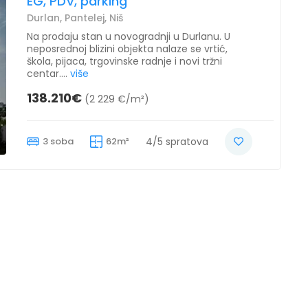
EG, PDV, parking
Durlan, Pantelej, Niš
Na prodaju stan u novogradnji u Durlanu. U
neposrednoj blizini objekta nalaze se vrtić,
škola, pijaca, trgovinske radnje i novi tržni
centar....
više
138.210€
(2 229 €/m²)
3 soba
62m²
4/5 spratova