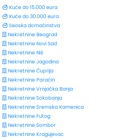
Kuće do 15.000 eura
Kuće do 30.000 eura
Seoska domaćinstva
Nekretnine Beograd
Nekretnine Novi Sad
Nekretnine Niš
Nekretnine Jagodina
Nekretnine Ćuprija
Nekretnine Paraćin
Nekretnine Vrnjačka Banja
Nekretnine Sokobanja
Nekretnine Sremska Kamenica
Nekretnine Futog
Nekretnine Sombor
Nekretnine Kragujevac