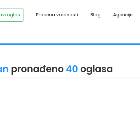
avi oglas
Procena vrednosti
Blog
Agencije
an
pronađeno
40
oglasa