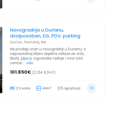
Novogradnja u Durlanu,
dvoiposoban, EG, PDV, parking
Durlan, Pantelej, Niš
Na prodaju stan u novogradnji u Durlanu. U
neposrednoj blizini objekta nalaze se vrtić,
škola, pijaca, trgovinske radnje i novi tržni
centar....
više
101.850€
(2 214 €/m²)
2.5 soba
46m²
3/5 spratova