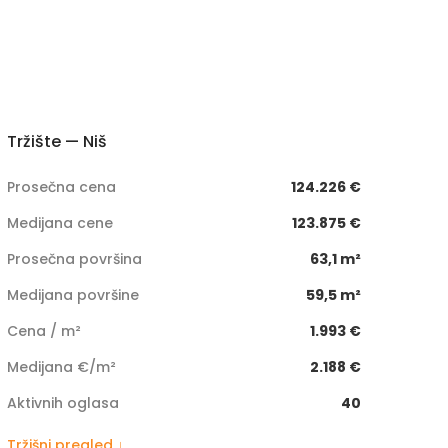
Tržište — Niš
Prosečna cena
124.226 €
Medijana cene
123.875 €
Prosečna površina
63,1 m²
Medijana površine
59,5 m²
Cena / m²
1.993 €
Medijana €/m²
2.188 €
Aktivnih oglasa
40
Tržišni pregled ↓