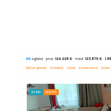
40
oglasa · pros.
124.226 €
· med.
123.875 €
·
1.9
Delovi grada
·
Gradovi
·
Cene
·
Kvadratura
·
Sobe
STAN
NOVO