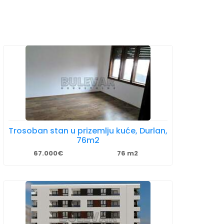
Trosoban stan u prizemlju kuće, Durlan,
76m2
67.000€
76 m2