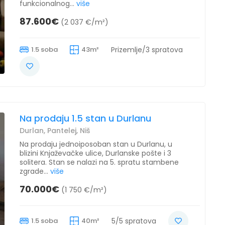
funkcionalnog...
više
87.600€
(2 037 €/m²)
1.5 soba
43m²
Prizemlje/3 spratova
Na prodaju 1.5 stan u Durlanu
Durlan, Pantelej, Niš
Na prodaju jednoiposoban stan u Durlanu, u
blizini Knjaževačke ulice, Durlanske pošte i 3
solitera. Stan se nalazi na 5. spratu stambene
zgrade...
više
70.000€
(1 750 €/m²)
1.5 soba
40m²
5/5 spratova