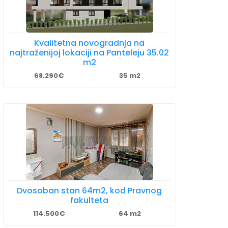
Kvalitetna novogradnja na
najtraženijoj lokaciji na Panteleju 35.02
m2
68.290€
35 m2
Dvosoban stan 64m2, kod Pravnog
fakulteta
114.500€
64 m2