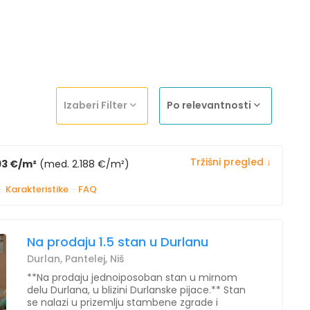
Izaberi Filter
Po relevantnosti
Tržišni pregled ↓
93 €/m²
(med. 2.188 €/m²)
·
Karakteristike
·
FAQ
Na prodaju 1.5 stan u Durlanu
Durlan, Pantelej, Niš
**Na prodaju jednoiposoban stan u mirnom
delu Durlana, u blizini Durlanske pijace.** Stan
se nalazi u prizemlju stambene zgrade i