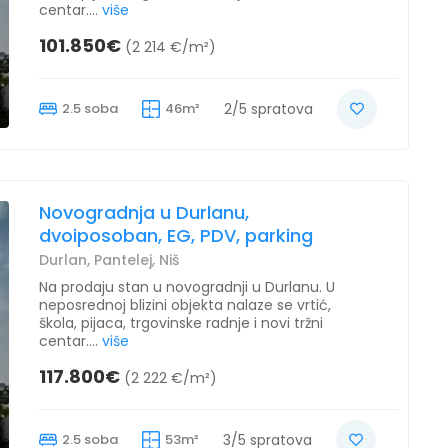
centar....
više
101.850€
(2 214 €/m²)
2.5 soba
46m²
2/5 spratova
Novogradnja u Durlanu,
dvoiposoban, EG, PDV, parking
Durlan, Pantelej, Niš
Na prodaju stan u novogradnji u Durlanu. U
neposrednoj blizini objekta nalaze se vrtić,
škola, pijaca, trgovinske radnje i novi tržni
centar....
više
117.800€
(2 222 €/m²)
2.5 soba
53m²
3/5 spratova