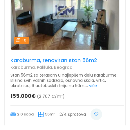
10
Karaburma, renoviran stan 56m2
Karaburma, Palilula, Beograd
Stan 56m2 sa terasom u najlepšem delu Karaburme.
Blizina svih važnih sadržaja, osnovna škola, vrtić,
okretnica, 6 autobuskih linija na 50m:...
više
155.000€
(2 767 €/m²)
2.0 soba
56m²
2/4 spratova