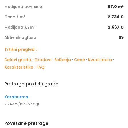
Medijana površine
57,0 m²
Cena / m²
2.734 €
Medijana €/m²
2.667 €
Aktivnih oglasa
59
Tržišni pregled ↓
Delovi grada
·
Gradovi
·
Sniženja
·
Cene
·
Kvadratura
·
Karakteristike
·
FAQ
Pretraga po delu grada
Karaburma
2.743 €/m² · 57 ogl.
Povezane pretrage