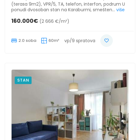
(terasa 9m2), VPR/5, TA, telefon, interfon, podrum U
ponudi dvosoban stan na Karaburmi, smešten...
više
160.000€
(2 666 €/m²)
2.0 soba
60m²
vp/9 spratova
STAN