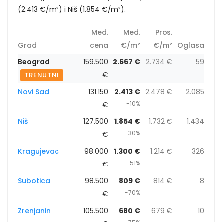
(2.413 €/m²) i Niš (1.854 €/m²).
Med.
Med.
Pros.
Grad
cena
€/m²
€/m²
Oglasa
Beograd
159.500
2.667 €
2.734 €
59
€
TRENUTNI
Novi Sad
131.150
2.413 €
2.478 €
2.085
-10%
€
Niš
127.500
1.854 €
1.732 €
1.434
-30%
€
Kragujevac
98.000
1.300 €
1.214 €
326
-51%
€
Subotica
98.500
809 €
814 €
8
-70%
€
Zrenjanin
105.500
680 €
679 €
10