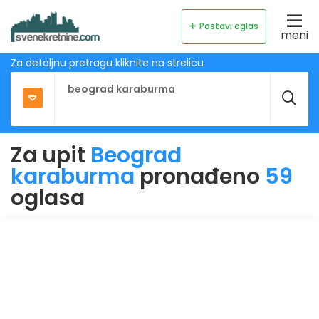
Postavi oglas
meni
Za detaljnu pretragu kliknite na strelicu
Za upit
Beograd
karaburma
pronađeno
59
oglasa