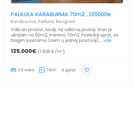
PALILULA KARABURMA 70m2 , 135000e
Karaburma, Palilula, Beograd
Odlican prostor, noviji, na odličnoj poziciji. Stan je
uknjižen na 50m2, mereno 70m2. Poslednji sprat, sa
blagim kosinama (osim u jednoj prostoriji),...
više
135.000€
(1 928 €/m²)
2.5 soba
70m²
4.sprat