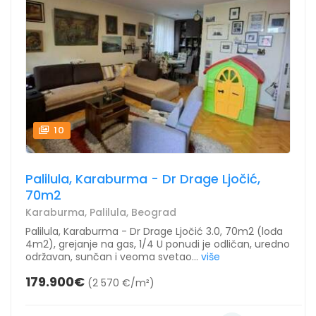
10
Palilula, Karaburma - Dr Drage Ljočić,
70m2
Karaburma, Palilula, Beograd
Palilula, Karaburma - Dr Drage Ljočić 3.0, 70m2 (lođa
4m2), grejanje na gas, 1/4 U ponudi je odličan, uredno
održavan, sunčan i veoma svetao...
više
179.900€
(2 570 €/m²)