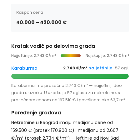
Raspon cena
40.000 – 420.000 €
Kratak vodič po delovima grada
Najjeftinije: 2.743 €/m²
Najskuplje: 2.743 €/m²
Karaburma
2.743 €/m²
najjeftinije
· 57 ogl.
Karaburma ima prosečno 2.743 €/m² — najjeftiniji deo
grada u uzorku. U uzorku je 57 oglasa za nekretnine, s
prosečnom cenom od 167.510 € i površinom oko 63,7 m².
Poređenje gradova
Nekretnine u Beograd imaju medijanu cene od
159.500 € (prosek 170.900 €) i medijanu od 2.667
€/m² (prosek 2.734 €/m²) — jeftinije od Novi Sad