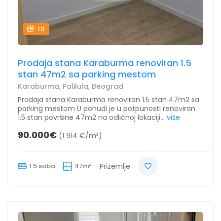
10
Prodaja stana Karaburma renoviran 1.5
stan 47m2 sa parking mestom
Karaburma, Palilula, Beograd
Prodaja stana Karaburma renoviran 1.5 stan 47m2 sa
parking mestom U ponudi je u potpunosti renoviran
1.5 stan površine 47m2 na odličnoj lokaciji...
više
90.000€
(1 914 €/m²)
1.5 soba
47m²
Prizemlje