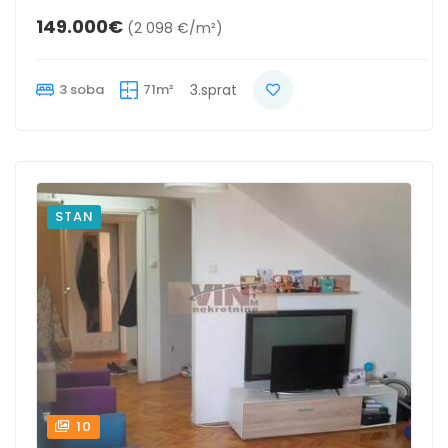
149.000€
(2 098 €/m²)
3 soba
71m²
3.sprat
STAN
10