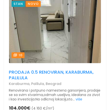
STAN
NOVO
10
PRODAJA 0.5 RENOVIRAN, KARABURMA,
PALILULA
Karaburma, Palilula, Beograd
Renovirana i potpuno namestena garsonjera, prodaje
se sa svim stvarima,odmah useljiva, idealana za zivot
i kao investicija.Na odlicnoj lokaciji,sto...
više
104.000€
(4 160 €/m²)