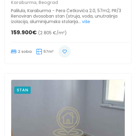
Karaburma, Beograd
Palilula, Karaburma - Pera Ćetkovića 2.0, 57m2, PR/3
Renoviran dvosoban stan (struja, voda, unutrašnja
izolacija, aluminijumska stolarija...
više
159.900€
(2 805 €/m²)
2 soba
57m²
STAN