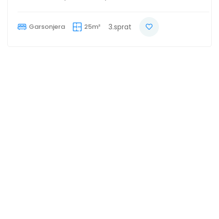
Garsonjera
25m²
3.sprat