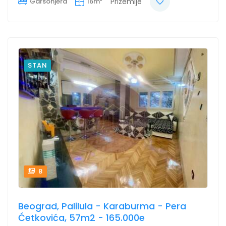
Garsonjera
16m²
Prizemlje
STAN
8
Beograd, Palilula - Karaburma - Pera
Ćetkovića, 57m2 - 165.000e