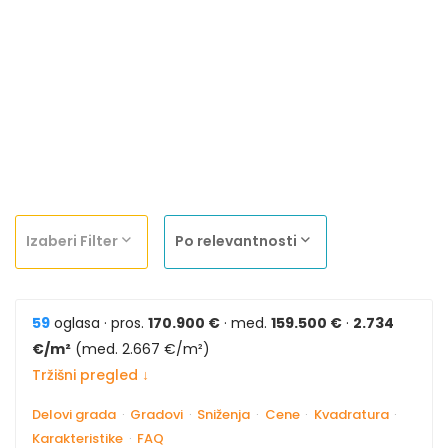
Izaberi Filter
Po relevantnosti
59
oglasa · pros.
170.900 €
· med.
159.500 €
·
2.734
€/m²
(med. 2.667 €/m²)
Tržišni pregled ↓
Delovi grada
·
Gradovi
·
Sniženja
·
Cene
·
Kvadratura
·
Karakteristike
·
FAQ