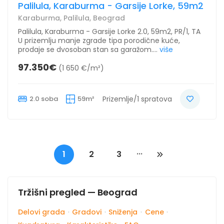
Palilula, Karaburma - Garsije Lorke, 59m2
Karaburma, Palilula, Beograd
Palilula, Karaburma - Garsije Lorke 2.0, 59m2, PR/1, TA
U prizemlju manje zgrade tipa porodične kuće,
prodaje se dvosoban stan sa garažom....
više
97.350€
(1 650 €/m²)
2.0 soba
59m²
Prizemlje/1 spratova
...
1
2
3
Tržišni pregled — Beograd
Delovi grada
·
Gradovi
·
Sniženja
·
Cene
·