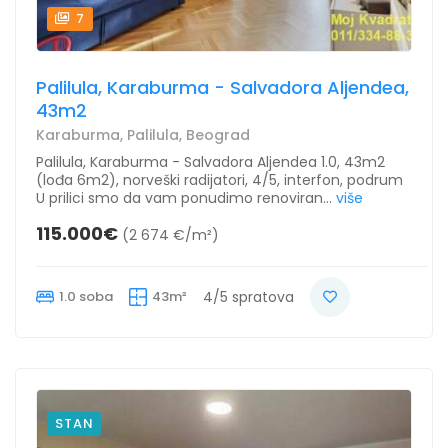
7
Palilula, Karaburma - Salvadora Aljendea,
43m2
Karaburma, Palilula, Beograd
Palilula, Karaburma - Salvadora Aljendea 1.0, 43m2
(lođa 6m2), norveški radijatori, 4/5, interfon, podrum
U prilici smo da vam ponudimo renoviran...
više
115.000€
(2 674 €/m²)
1.0 soba
43m²
4/5 spratova
STAN