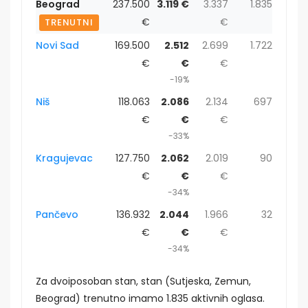
Beograd
237.500
3.119 €
3.337
1.835
€
€
TRENUTNI
Novi Sad
169.500
2.512
2.699
1.722
€
€
€
-19%
Niš
118.063
2.086
2.134
697
€
€
€
-33%
Kragujevac
127.750
2.062
2.019
90
€
€
€
-34%
Pančevo
136.932
2.044
1.966
32
€
€
€
-34%
Za dvoiposoban stan, stan (Sutjeska, Zemun,
Beograd) trenutno imamo 1.835 aktivnih oglasa.