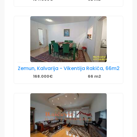
Zemun, Kalvarija - Vikentija Rakića, 66m2
168.000€
66 m2