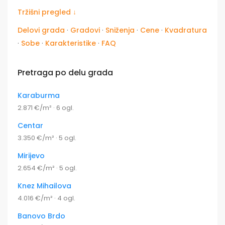
Tržišni pregled ↓
Delovi grada
·
Gradovi
·
Sniženja
·
Cene
·
Kvadratura
·
Sobe
·
Karakteristike
·
FAQ
Pretraga po delu grada
Karaburma
2.871 €/m² · 6 ogl.
Centar
3.350 €/m² · 5 ogl.
Mirijevo
2.654 €/m² · 5 ogl.
Knez Mihailova
4.016 €/m² · 4 ogl.
Banovo Brdo