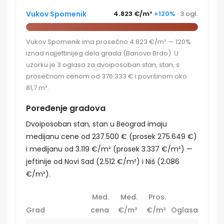
Vukov Spomenik
4.823 €/m²
+120%
· 3 ogl.
Vukov Spomenik ima prosečno 4.823 €/m² — 120%
iznad najjeftinijeg dela grada (Banovo Brdo). U
uzorku je 3 oglasa za dvoiposoban stan, stan, s
prosečnom cenom od 376.333 € i površinom oko
81,7 m².
Poređenje gradova
Dvoiposoban stan, stan u Beograd imaju
medijanu cene od 237.500 € (prosek 275.649 €)
i medijanu od 3.119 €/m² (prosek 3.337 €/m²) —
jeftinije od Novi Sad (2.512 €/m²) i Niš (2.086
€/m²).
Med.
Med.
Pros.
Grad
cena
€/m²
€/m²
Oglasa