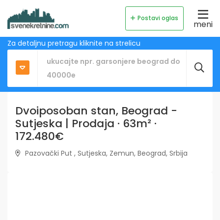
Postavi oglas
meni
Za detaljnu pretragu kliknite na strelicu
Dvoiposoban stan, Beograd -
Sutjeska | Prodaja · 63m² ·
172.480€
Pazovački Put , Sutjeska, Zemun, Beograd, Srbija