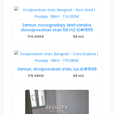
Zemun, novogradnja, Mačvanska,
dvooiposoban stan 58 m2 ID#1655
174.000€
58 m2
Zemun, dvoiposoban stan, lux ID#1568
175.080€
58 m2