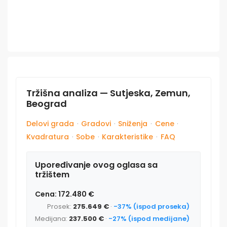
Tržišna analiza — Sutjeska, Zemun,
Beograd
Delovi grada
·
Gradovi
·
Sniženja
·
Cene
·
Kvadratura
·
Sobe
·
Karakteristike
·
FAQ
Upoređivanje ovog oglasa sa
tržištem
Cena: 172.480 €
Prosek:
275.649 €
·
-37% (ispod proseka)
Medijana:
237.500 €
·
-27% (ispod medijane)