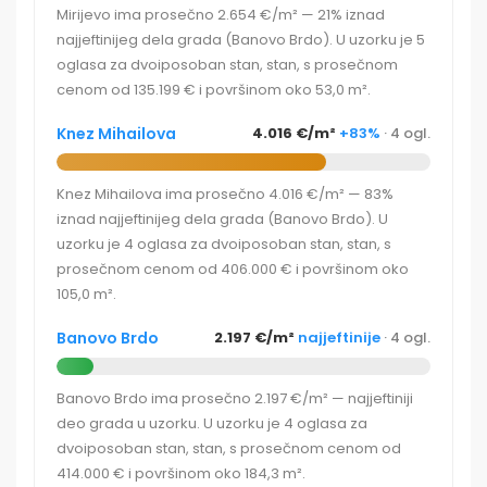
Mirijevo ima prosečno 2.654 €/m² — 21% iznad
najjeftinijeg dela grada (Banovo Brdo). U uzorku je 5
oglasa za dvoiposoban stan, stan, s prosečnom
cenom od 135.199 € i površinom oko 53,0 m².
Knez Mihailova
4.016 €/m²
+83%
· 4 ogl.
Knez Mihailova ima prosečno 4.016 €/m² — 83%
iznad najjeftinijeg dela grada (Banovo Brdo). U
uzorku je 4 oglasa za dvoiposoban stan, stan, s
prosečnom cenom od 406.000 € i površinom oko
105,0 m².
Banovo Brdo
2.197 €/m²
najjeftinije
· 4 ogl.
Banovo Brdo ima prosečno 2.197 €/m² — najjeftiniji
deo grada u uzorku. U uzorku je 4 oglasa za
dvoiposoban stan, stan, s prosečnom cenom od
414.000 € i površinom oko 184,3 m².