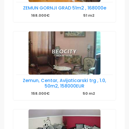
ZEMUN GORNJI GRAD 51m2 , 168000e
168.000€
51 m2
Zemun, Centar, Avijaticarski trg , 1.0,
50m2, 158000EUR
158.000€
50 m2