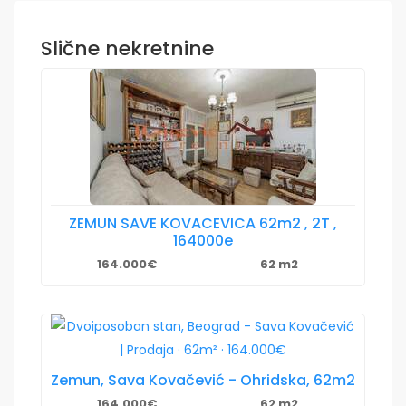
Slične nekretnine
ZEMUN SAVE KOVACEVICA 62m2 , 2T ,
164000e
164.000€
62 m2
Zemun, Sava Kovačević - Ohridska, 62m2
164.000€
62 m2