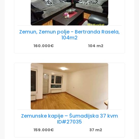
Zemun, Zemun polje - Bertranda Rasela,
104m2
160.000€
104 m2
Zemunske kapije – Šumadijska 37 kvm
ID#27035
159.000€
37 m2