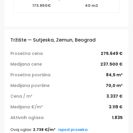
173.850€
40 m2
Tržište — Sutjeska, Zemun, Beograd
Prosečna cena
275.649 €
Medijana cene
237.500 €
Prosečna površina
84,5 m²
Medijana površine
70,0 m²
Cena / m²
3.337 €
Medijana €/m²
3.119 €
Aktivnih oglasa
1.835
Ovaj oglas:
2.738 €/m²
·
ispod proseka