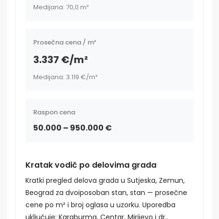
Medijana: 70,0 m²
Prosečna cena / m²
3.337 €/m²
Medijana: 3.119 €/m²
Raspon cena
50.000 – 950.000 €
Kratak vodič po delovima grada
Kratki pregled delova grada u Sutjeska, Zemun,
Beograd za dvoiposoban stan, stan — prosečne
cene po m² i broj oglasa u uzorku. Uporedba
uključuje: Karaburma, Centar, Mirijevo i dr..