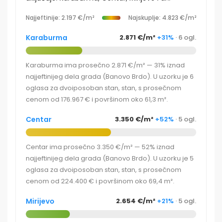
Najjeftinije: 2.197 €/m²
Najskuplje: 4.823 €/m²
Karaburma
2.871 €/m²
+31%
· 6 ogl.
Karaburma ima prosečno 2.871 €/m² — 31% iznad
najjeftinijeg dela grada (Banovo Brdo). U uzorku je 6
oglasa za dvoiposoban stan, stan, s prosečnom
cenom od 176.967 € i površinom oko 61,3 m².
Centar
3.350 €/m²
+52%
· 5 ogl.
Centar ima prosečno 3.350 €/m² — 52% iznad
najjeftinijeg dela grada (Banovo Brdo). U uzorku je 5
oglasa za dvoiposoban stan, stan, s prosečnom
cenom od 224.400 € i površinom oko 69,4 m².
Mirijevo
2.654 €/m²
+21%
· 5 ogl.