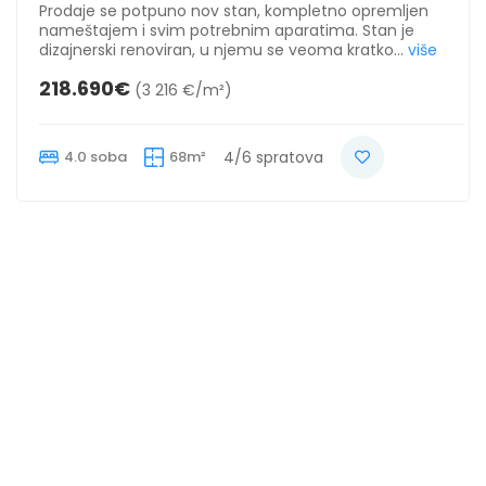
Prodaje se potpuno nov stan, kompletno opremljen
nameštajem i svim potrebnim aparatima. Stan je
dizajnerski renoviran, u njemu se veoma kratko...
više
218.690€
(3 216 €/m²)
4.0 soba
68m²
4/6 spratova