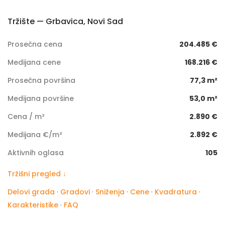
Tržište — Grbavica, Novi Sad
Prosečna cena
204.485 €
Medijana cene
168.216 €
Prosečna površina
77,3 m²
Medijana površine
53,0 m²
Cena / m²
2.890 €
Medijana €/m²
2.892 €
Aktivnih oglasa
105
Tržišni pregled ↓
Delovi grada
·
Gradovi
·
Sniženja
·
Cene
·
Kvadratura
·
Karakteristike
·
FAQ