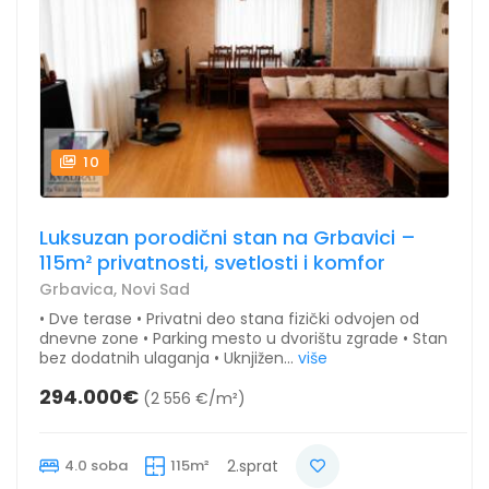
10
Luksuzan porodični stan na Grbavici –
115m² privatnosti, svetlosti i komfor
Grbavica, Novi Sad
• Dve terase • Privatni deo stana fizički odvojen od
dnevne zone • Parking mesto u dvorištu zgrade • Stan
bez dodatnih ulaganja • Uknjižen...
više
294.000€
(2 556 €/m²)
4.0 soba
115m²
2.sprat