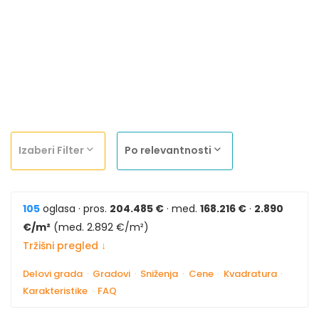
Izaberi Filter
Po relevantnosti
105
oglasa · pros.
204.485 €
· med.
168.216 €
·
2.890
€/m²
(med. 2.892 €/m²)
Tržišni pregled ↓
Delovi grada
·
Gradovi
·
Sniženja
·
Cene
·
Kvadratura
·
Karakteristike
·
FAQ