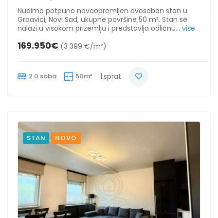
Nudimo potpuno novoopremljen dvosoban stan u
Grbavici, Novi Sad, ukupne površine 50 m². Stan se
nalazi u visokom prizemlju i predstavlja odličnu...
više
169.950€
(3 399 €/m²)
2.0 soba
50m²
1.sprat
STAN
NOVO