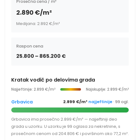
Prosečna cena / m²
2.890 €/m²
Medijana: 2.892 €/m²
Raspon cena
25.800 – 865.200 €
Kratak vodič po delovima grada
Najjeftinije: 2.899 €/m²
Najskuplje: 2.899 €/m²
Grbavica
2.899 €/m²
najjeftinije
· 99 ogl.
Grbavica ima prosečno 2.899 €/m² — najjeftiniji deo
grada u uzorku. U uzorku je 99 oglasa za nekretnine, s
prosečnom cenom od 204.806 € i površinom oko 77,2 m².