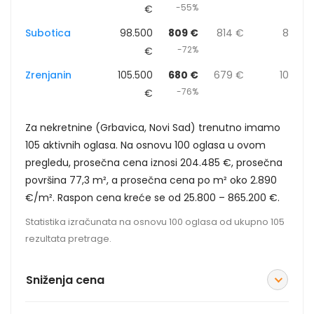
-55%
€
Subotica
98.500
809 €
814 €
8
-72%
€
Zrenjanin
105.500
680 €
679 €
10
-76%
€
Za nekretnine (Grbavica, Novi Sad) trenutno imamo
105 aktivnih oglasa. Na osnovu 100 oglasa u ovom
pregledu, prosečna cena iznosi 204.485 €, prosečna
površina 77,3 m², a prosečna cena po m² oko 2.890
€/m². Raspon cena kreće se od 25.800 – 865.200 €.
Statistika izračunata na osnovu 100 oglasa od ukupno 105
rezultata pretrage.
Sniženja cena