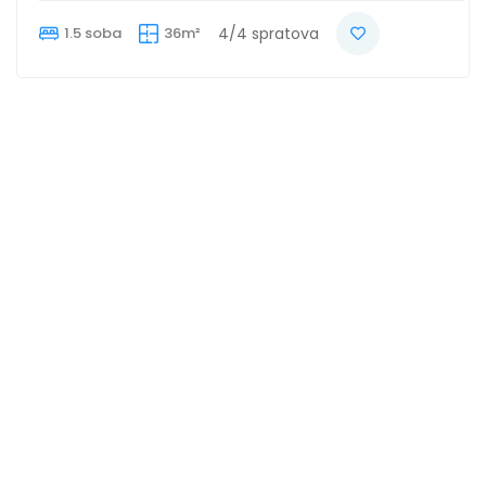
1.5 soba
36m²
4/4 spratova