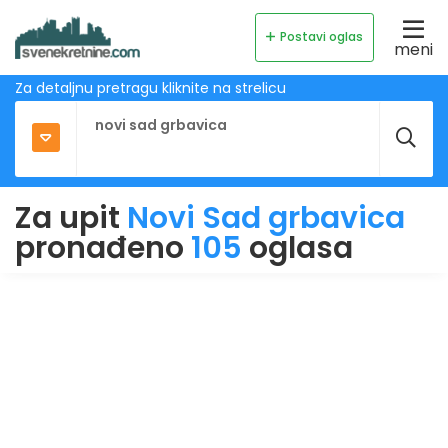
Postavi oglas
meni
Za detaljnu pretragu kliknite na strelicu
Za upit
Novi Sad grbavica
pronađeno
105
oglasa