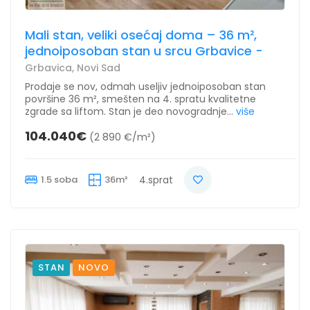
Mali stan, veliki osećaj doma – 36 m²,
jednoiposoban stan u srcu Grbavice -
Grbavica, Novi Sad
Prodaje se nov, odmah useljiv jednoiposoban stan
površine 36 m², smešten na 4. spratu kvalitetne
zgrade sa liftom. Stan je deo novogradnje...
više
104.040€
(2 890 €/m²)
1.5 soba
36m²
4.sprat
STAN
NOVO