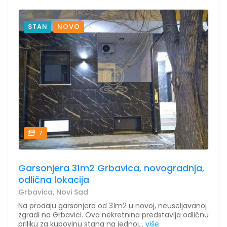
STAN
NOVO
7
Garsonjera 31m2 Grbavica, novogradnja,
odlična lokacija
Grbavica, Novi Sad
Na prodaju garsonjera od 31m2 u novoj, neuseljavanoj
zgradi na Grbavici. Ova nekretnina predstavlja odličnu
priliku za kupovinu stana na jednoj...
više