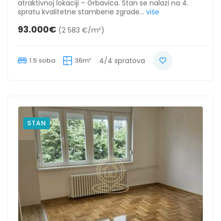
atraktivnoj lokaciji – Grbavica. Stan se nalazi na 4.
spratu kvalitetne stambene zgrade...
više
93.000€
(2 583 €/m²)
1.5 soba
36m²
4/4 spratova
STAN