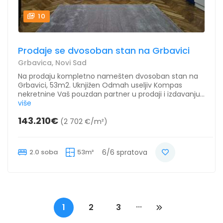
10
Prodaje se dvosoban stan na Grbavici
Grbavica, Novi Sad
Na prodaju kompletno namešten dvosoban stan na
Grbavici, 53m2. Uknjižen Odmah useljiv Kompas
nekretnine Vaš pouzdan partner u prodaji i izdavanju...
više
143.210€
(2 702 €/m²)
2.0 soba
53m²
6/6 spratova
...
1
2
3