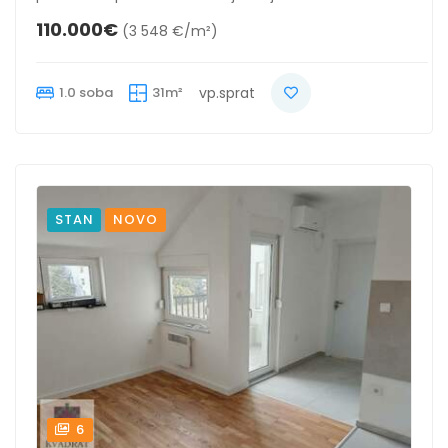
110.000€
(3 548 €/m²)
1.0 soba
31m²
vp.sprat
STAN
NOVO
6