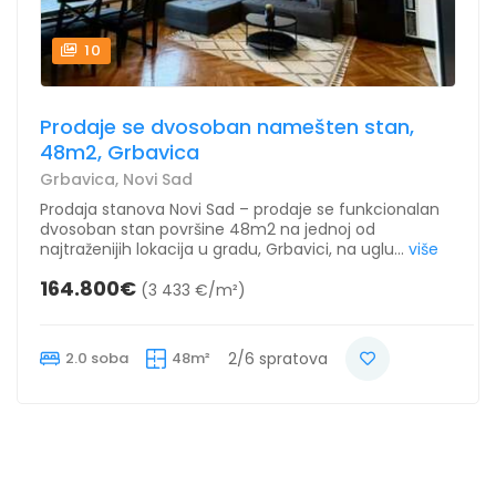
10
Prodaje se dvosoban namešten stan,
48m2, Grbavica
Grbavica, Novi Sad
Prodaja stanova Novi Sad – prodaje se funkcionalan
dvosoban stan površine 48m2 na jednoj od
najtraženijih lokacija u gradu, Grbavici, na uglu...
više
164.800€
(3 433 €/m²)
2.0 soba
48m²
2/6 spratova