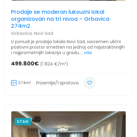
Prodaje se moderan luksuzni lokal
organizovan na tri nivoa - Grbavica
274m2
Grbavica, Novi Sad
U ponudi je prodaja lokala Novi Sad, savremen ulični
poslovni prostor smešten na jednoj od najatraktivnijih
i najprometnijih lokacija u gradu....
više
499.800€
(1 824 €/m²)
274m²
Prizemlje/1 spratova
STAN