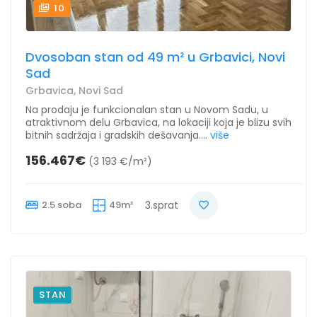
10
Dvosoban stan od 49 m² u Grbavici, Novi
Sad
Grbavica, Novi Sad
Na prodaju je funkcionalan stan u Novom Sadu, u
atraktivnom delu Grbavica, na lokaciji koja je blizu svih
bitnih sadržaja i gradskih dešavanja....
više
156.467€
(3 193 €/m²)
2.5 soba
49m²
3.sprat
STAN