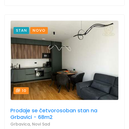
STAN
NOVO
10
Prodaje se četvorosoban stan na
Grbavici - 68m2
Grbavica, Novi Sad