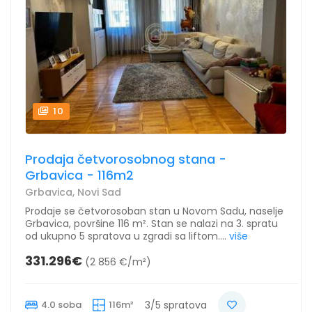
10
Prodaja četvorosobnog stana -
Grbavica - 116m2
Grbavica, Novi Sad
Prodaje se četvorosoban stan u Novom Sadu, naselje
Grbavica, površine 116 m². Stan se nalazi na 3. spratu
od ukupno 5 spratova u zgradi sa liftom....
više
331.296€
(2 856 €/m²)
4.0 soba
116m²
3/5 spratova