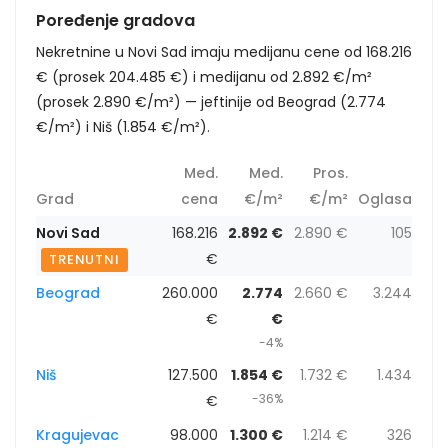
Poređenje gradova
Nekretnine u Novi Sad imaju medijanu cene od 168.216
€ (prosek 204.485 €) i medijanu od 2.892 €/m²
(prosek 2.890 €/m²) — jeftinije od Beograd (2.774
€/m²) i Niš (1.854 €/m²).
Med.
Med.
Pros.
Grad
cena
€/m²
€/m²
Oglasa
Novi Sad
168.216
2.892 €
2.890 €
105
€
TRENUTNI
Beograd
260.000
2.774
2.660 €
3.244
€
€
-4%
Niš
127.500
1.854 €
1.732 €
1.434
-36%
€
Kragujevac
98.000
1.300 €
1.214 €
326