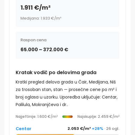
1.911 €/m²
Medijana: 1.933 €/m²
Raspon cena
65.000 – 372.000 €
Kratak vodič po delovima grada
Kratki pregled delova grada u Čair, Medijana, Niš
za trosoban stan, stan — prosečne cene po m² i
broj oglasa u uzorku. Uporedba uključuje: Centar,
Palilula, Mokranjčeva i dr..
Najjeftinije: 1.600 €/m²
Najskuplje: 2.459 €/m²
Centar
2.053 €/m²
+28%
· 26 ogl.