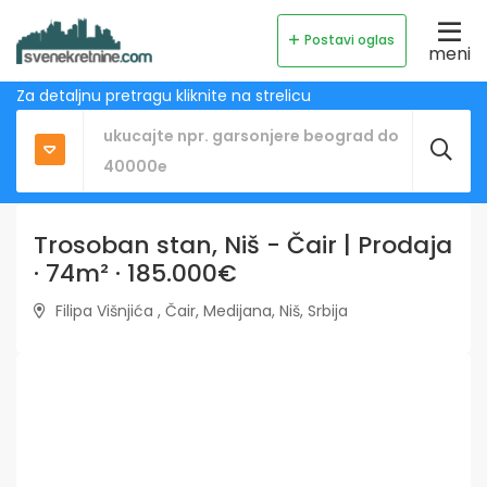
Postavi oglas
meni
Za detaljnu pretragu kliknite na strelicu
Trosoban stan, Niš - Čair | Prodaja
· 74m² · 185.000€
Filipa Višnjića , Čair, Medijana, Niš, Srbija