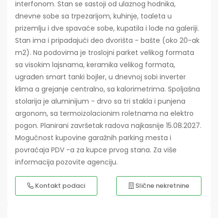
interfonom. Stan se sastoji od ulaznog hodnika,
dnevne sobe sa trpezarijom, kuhinje, toaleta u
prizemlju i dve spavaće sobe, kupatila i lođe na galeriji.
Stan ima i pripadajući deo dvorišta - bašte (oko 20-ak
m2). Na podovima je troslojni parket velikog formata
sa visokim lajsnama, keramika velikog formata,
ugrađen smart tanki bojler, u dnevnoj sobi inverter
klima a grejanje centralno, sa kalorimetrima. Spoljašna
stolarija je aluminijum - drvo sa tri stakla i punjena
argonom, sa termoizolacionim roletnama na elektro
pogon. Planirani završetak radova najkasnije 15.08.2027.
Mogućnost kupovine garažnih parking mesta i
povraćaja PDV -a za kupce prvog stana. Za više
informacija pozovite agenciju.
Kontakt podaci
Slične nekretnine