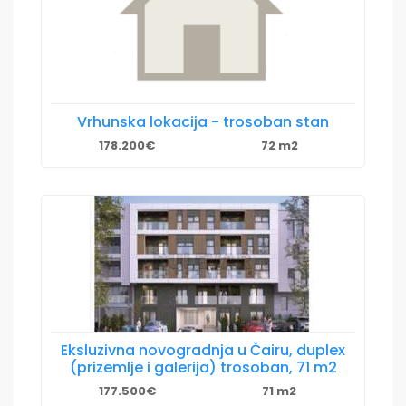
Vrhunska lokacija - trosoban stan
178.200€
72 m2
Eksluzivna novogradnja u Čairu, duplex
(prizemlje i galerija) trosoban, 71 m2
177.500€
71 m2