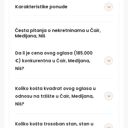
Karakteristike ponude
Česta pitanja o nekretninama u Čair,
Medijana, Niš
Da li je cena ovog oglasa (185.000
€) konkurentna u Čair, Medijana,
Niš?
Koliko košta kvadrat ovog oglasa u
odnosu na tržište u Čair, Medijana,
Niš?
Koliko košta trosoban stan, stan u