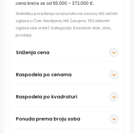
cena kreće se od 65.000 – 372.000 €.
Statistika poređenja izračunata na osnovu 100 sličnih
oglasa u Čair, Medijana, Niš (ukupno 703 aktivnih
oglasa iste vrste). Kategorija: trosoban stan, stan,
prodaja.
Sniženja cena
Raspodela po cenama
Raspodela po kvadraturi
Ponuda prema broju soba