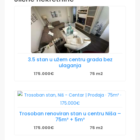
3.5 stan u užem centru grada bez
ulaganja
175.000€
75 m2
Trosoban renoviran stan u centru Niša –
75m² + 5m²
175.000€
75 m2