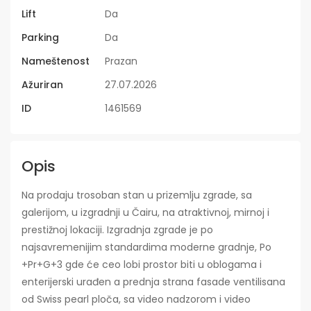
Lift
Da
Parking
Da
Nameštenost
Prazan
Ažuriran
27.07.2026
ID
1461569
Opis
Na prodaju trosoban stan u prizemlju zgrade, sa
galerijom, u izgradnji u Čairu, na atraktivnoj, mirnoj i
prestižnoj lokaciji. Izgradnja zgrade je po
najsavremenijim standardima moderne gradnje, Po
+Pr+G+3 gde će ceo lobi prostor biti u oblogama i
enterijerski urađen a prednja strana fasade ventilisana
od Swiss pearl ploča, sa video nadzorom i video