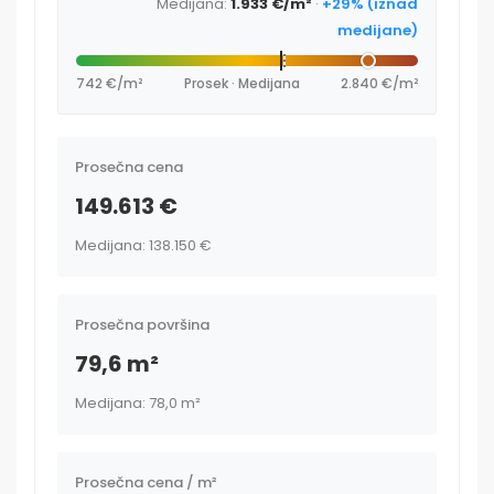
Medijana:
1.933 €/m²
·
+29% (iznad
medijane)
742 €/m²
Prosek · Medijana
2.840 €/m²
Prosečna cena
149.613 €
Medijana: 138.150 €
Prosečna površina
79,6 m²
Medijana: 78,0 m²
Prosečna cena / m²