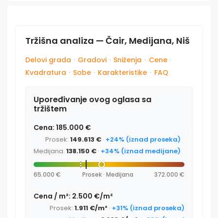
Tržišna analiza — Čair, Medijana, Niš
Delovi grada
·
Gradovi
·
Sniženja
·
Cene
·
Kvadratura
·
Sobe
·
Karakteristike
·
FAQ
Upoređivanje ovog oglasa sa
tržištem
Cena: 185.000 €
Prosek:
149.613 €
·
+24% (iznad proseka)
Medijana:
138.150 €
·
+34% (iznad medijane)
65.000 €
Prosek · Medijana
372.000 €
Cena / m²: 2.500 €/m²
Prosek:
1.911 €/m²
·
+31% (iznad proseka)