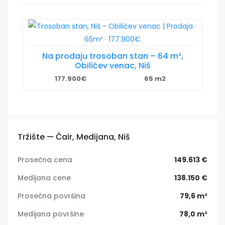
Na prodaju trosoban stan – 64 m²,
Obilićev venac, Niš
177.900€
65 m2
Tržište — Čair, Medijana, Niš
Prosečna cena
149.613 €
Medijana cene
138.150 €
Prosečna površina
79,6 m²
Medijana površine
78,0 m²