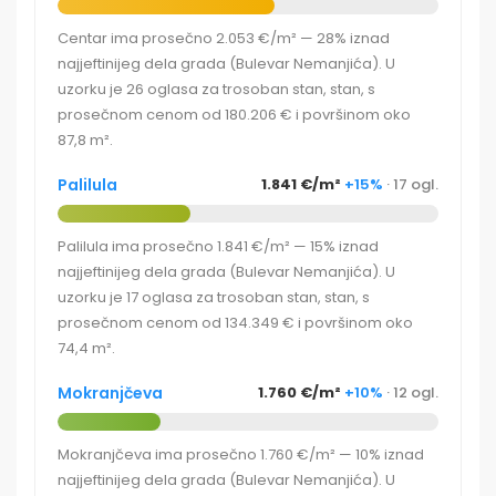
Centar ima prosečno 2.053 €/m² — 28% iznad
najjeftinijeg dela grada (Bulevar Nemanjića). U
uzorku je 26 oglasa za trosoban stan, stan, s
prosečnom cenom od 180.206 € i površinom oko
87,8 m².
Palilula
1.841 €/m²
+15%
· 17 ogl.
Palilula ima prosečno 1.841 €/m² — 15% iznad
najjeftinijeg dela grada (Bulevar Nemanjića). U
uzorku je 17 oglasa za trosoban stan, stan, s
prosečnom cenom od 134.349 € i površinom oko
74,4 m².
Mokranjčeva
1.760 €/m²
+10%
· 12 ogl.
Mokranjčeva ima prosečno 1.760 €/m² — 10% iznad
najjeftinijeg dela grada (Bulevar Nemanjića). U