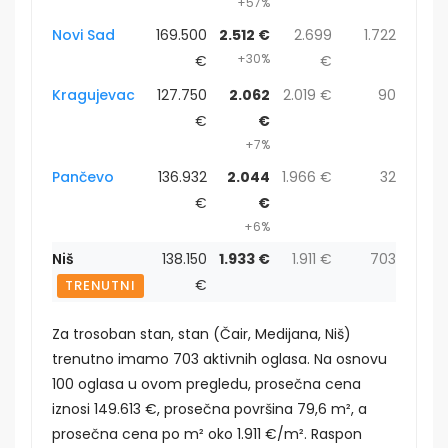
+57%
Novi Sad
169.500
2.512 €
2.699
1.722
+30%
€
€
Kragujevac
127.750
2.062
2.019 €
90
€
€
+7%
Pančevo
136.932
2.044
1.966 €
32
€
€
+6%
Niš
138.150
1.933 €
1.911 €
703
€
TRENUTNI
Za trosoban stan, stan (Čair, Medijana, Niš)
trenutno imamo 703 aktivnih oglasa. Na osnovu
100 oglasa u ovom pregledu, prosečna cena
iznosi 149.613 €, prosečna površina 79,6 m², a
prosečna cena po m² oko 1.911 €/m². Raspon