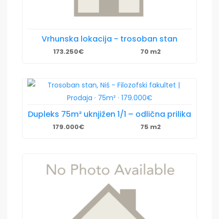
Vrhunska lokacija - trosoban stan
173.250€
70 m2
Dupleks 75m² uknjižen 1/1 – odlična prilika
179.000€
75 m2