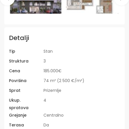
Detalji
Tip
Stan
Struktura
3
Cena
185.000€
Površina
74 m² (2 500 €/m²)
Sprat
Prizemlje
Ukup.
4
spratova
Grejanje
Centralno
Terasa
Da