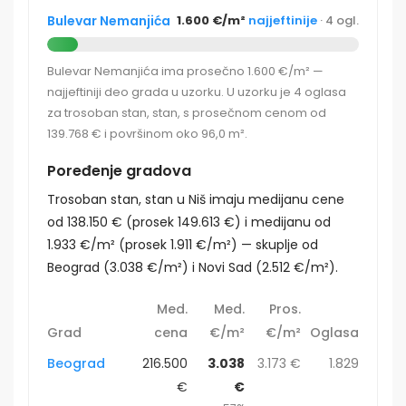
Bulevar Nemanjića
1.600 €/m²
najjeftinije
· 4 ogl.
Bulevar Nemanjića ima prosečno 1.600 €/m² —
najjeftiniji deo grada u uzorku. U uzorku je 4 oglasa
za trosoban stan, stan, s prosečnom cenom od
139.768 € i površinom oko 96,0 m².
Poređenje gradova
Trosoban stan, stan u Niš imaju medijanu cene
od 138.150 € (prosek 149.613 €) i medijanu od
1.933 €/m² (prosek 1.911 €/m²) — skuplje od
Beograd (3.038 €/m²) i Novi Sad (2.512 €/m²).
Med.
Med.
Pros.
Grad
cena
€/m²
€/m²
Oglasa
Beograd
216.500
3.038
3.173 €
1.829
€
€