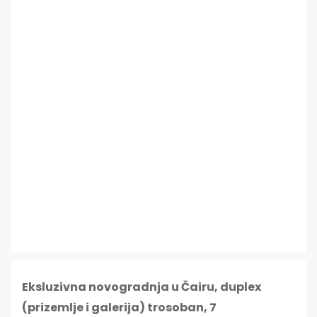
Eksluzivna novogradnja u Čairu, duplex
(prizemlje i galerija) trosoban, 7