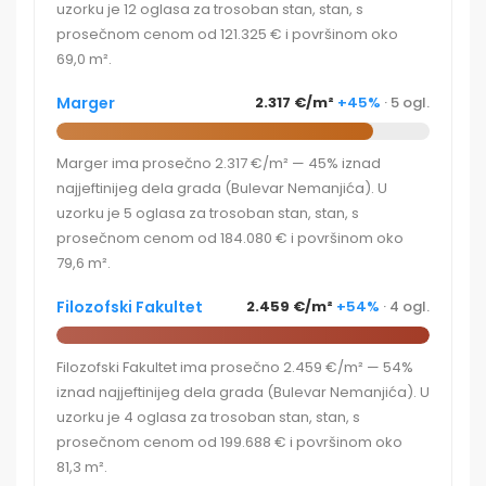
uzorku je 12 oglasa za trosoban stan, stan, s
prosečnom cenom od 121.325 € i površinom oko
69,0 m².
Marger
2.317 €/m²
+45%
· 5 ogl.
Marger ima prosečno 2.317 €/m² — 45% iznad
najjeftinijeg dela grada (Bulevar Nemanjića). U
uzorku je 5 oglasa za trosoban stan, stan, s
prosečnom cenom od 184.080 € i površinom oko
79,6 m².
Filozofski Fakultet
2.459 €/m²
+54%
· 4 ogl.
Filozofski Fakultet ima prosečno 2.459 €/m² — 54%
iznad najjeftinijeg dela grada (Bulevar Nemanjića). U
uzorku je 4 oglasa za trosoban stan, stan, s
prosečnom cenom od 199.688 € i površinom oko
81,3 m².