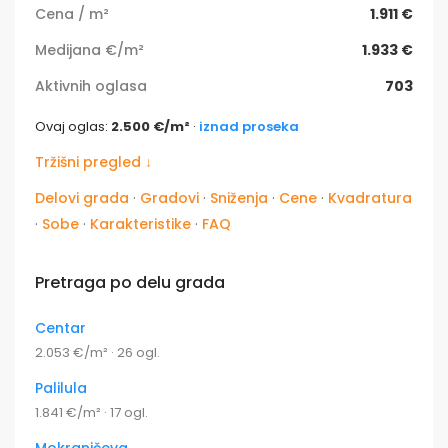
Cena / m²
1.911 €
Medijana €/m²
1.933 €
Aktivnih oglasa
703
Ovaj oglas:
2.500 €/m²
·
iznad proseka
Tržišni pregled ↓
Delovi grada
·
Gradovi
·
Sniženja
·
Cene
·
Kvadratura
·
Sobe
·
Karakteristike
·
FAQ
Pretraga po delu grada
Centar
2.053 €/m² · 26 ogl.
Palilula
1.841 €/m² · 17 ogl.
Mokranjčeva