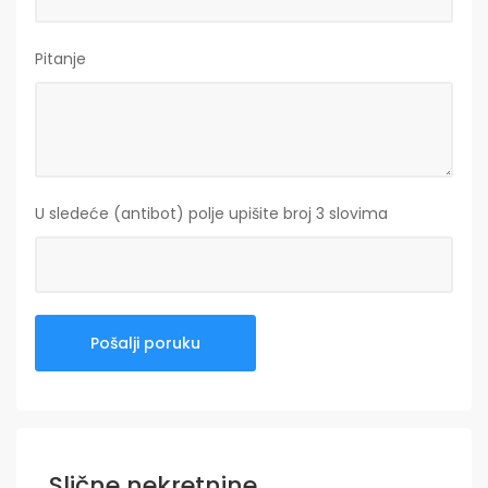
Pitanje
U sledeće (antibot) polje upišite broj 3 slovima
Slične nekretnine