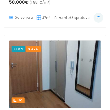
50.000€
(1 851 €/m²)
Garsonjera
27m²
Prizemlje/3 spratova
STAN
NOVO
10