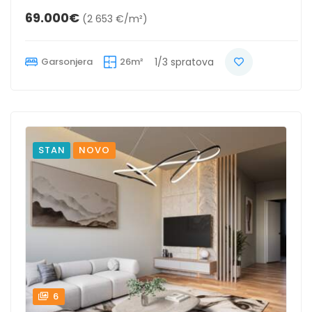
69.000€
(2 653 €/m²)
Garsonjera
26m²
1/3 spratova
STAN
NOVO
6