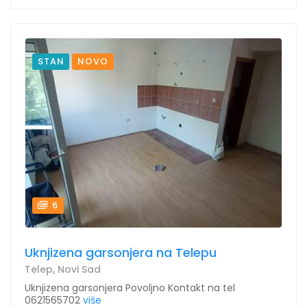
STAN
NOVO
6
Uknjizena garsonjera na Telepu
Telep, Novi Sad
Uknjizena garsonjera Povoljno Kontakt na tel
0621565702
više