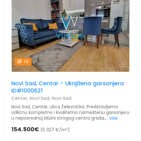
10
Novi Sad, Centar - Uknjižena garsonjera
ID#1000621
Centar, Novi Sad, Novi Sad
Novi Sad, Centar, ulica Železnička. Predstavljamo
odličnu kompletno i kvalitetno nameštenu garsonjeru
u neposrednoj blizini strogog centra grada,...
više
154.500€
(5 327 €/m²)