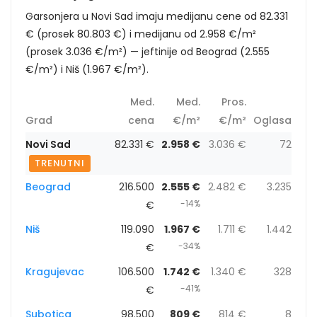
Garsonjera u Novi Sad imaju medijanu cene od 82.331
€ (prosek 80.803 €) i medijanu od 2.958 €/m²
(prosek 3.036 €/m²) — jeftinije od Beograd (2.555
€/m²) i Niš (1.967 €/m²).
Med.
Med.
Pros.
Grad
cena
€/m²
€/m²
Oglasa
Novi Sad
82.331 €
2.958 €
3.036 €
72
TRENUTNI
Beograd
216.500
2.555 €
2.482 €
3.235
-14%
€
Niš
119.090
1.967 €
1.711 €
1.442
-34%
€
Kragujevac
106.500
1.742 €
1.340 €
328
-41%
€
Subotica
98.500
809 €
814 €
8