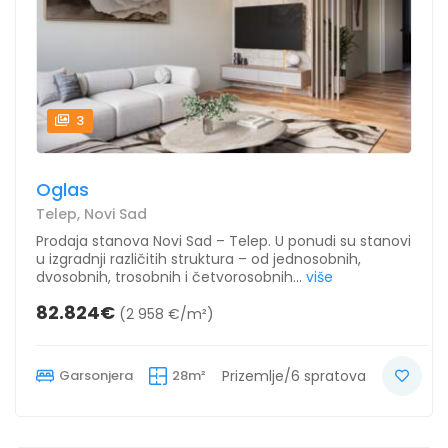
3
Oglas
Telep, Novi Sad
Prodaja stanova Novi Sad – Telep. U ponudi su stanovi
u izgradnji različitih struktura – od jednosobnih,
dvosobnih, trosobnih i četvorosobnih...
više
82.824€
(2 958 €/m²)
Garsonjera
28m²
Prizemlje/6 spratova