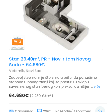
3
Stan 29.40m², PR - Novi ritam Novog
Sada - 64.680€
Veternik, Novi Sad
Zadovoljstvo nam je što smo u prilici da ponudimo
stanove u novogradnji koji se prostiru u sklopu
savremenog stambenog kompleksa, osmišljen...
više
64.680€
(2 230 €/m²)
Garsonjera
29m²
Prizemlje/3 spratova