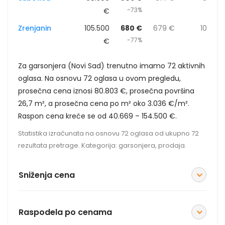
-73%
€
Zrenjanin
105.500
680 €
679 €
10
-77%
€
Za garsonjera (Novi Sad) trenutno imamo 72 aktivnih
oglasa. Na osnovu 72 oglasa u ovom pregledu,
prosečna cena iznosi 80.803 €, prosečna površina
26,7 m², a prosečna cena po m² oko 3.036 €/m².
Raspon cena kreće se od 40.669 – 154.500 €.
Statistika izračunata na osnovu 72 oglasa od ukupno 72
rezultata pretrage. Kategorija: garsonjera, prodaja.
Sniženja cena
Raspodela po cenama