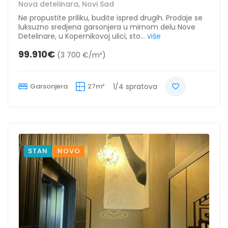
Nova detelinara, Novi Sad
Ne propustite priliku, budite ispred drugih. Prodaje se
luksuzno sredjena garsonjera u mirnom delu Nove
Detelinare, u Kopernikovoj ulici, sto...
više
99.910€
(3 700 €/m²)
Garsonjera
27m²
1/4 spratova
STAN
NOVO