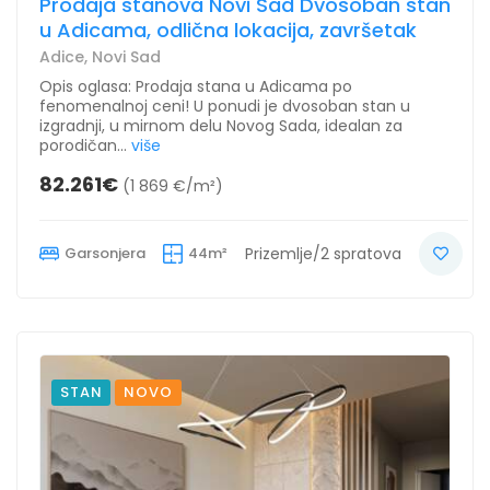
Prodaja stanova Novi Sad Dvosoban stan
u Adicama, odlična lokacija, završetak
Adice, Novi Sad
Opis oglasa: Prodaja stana u Adicama po
fenomenalnoj ceni! U ponudi je dvosoban stan u
izgradnji, u mirnom delu Novog Sada, idealan za
porodičan...
više
82.261€
(1 869 €/m²)
Garsonjera
44m²
Prizemlje/2 spratova
STAN
NOVO