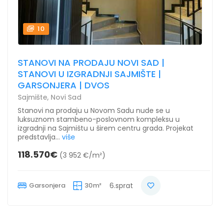
10
STANOVI NA PRODAJU NOVI SAD |
STANOVI U IZGRADNJI SAJMIŠTE |
GARSONJERA | DVOS
Sajmište, Novi Sad
Stanovi na prodaju u Novom Sadu nude se u
luksuznom stambeno-poslovnom kompleksu u
izgradnji na Sajmištu u širem centru grada. Projekat
predstavlja...
više
118.570€
(3 952 €/m²)
Garsonjera
30m²
6.sprat