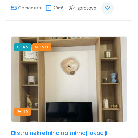
Garsonjera
29m²
3/4 spratova
STAN
NOVO
10
Ekstra nekretnina na mirnoj lokaciji