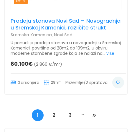
4
Prodaja stanova Novi Sad – Novogradnja
u Sremskoj Kamenici, različite strukt
Sremska Kamenica, Novi Sad
U ponudi je prodaja stanova u novogradnji u Sremskoj
Kamenici, površine od 28m2 do 109m2, u okviru
moderne stambene zgrade koja se nalazi na...
više
80.100€
(2 860 €/m²)
Garsonjera
28m²
Prizemlje/2 spratova
...
1
2
3