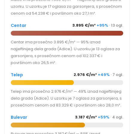
uzorku. U uzorku je 17 oglasa za garsonjera, s prosečnom
cenom od 54.238 € i površinom oko 27,1 m².
Centar
3.895 €/m²
+95%
· 13 ogl.
Centar ima prosečno 3.895 €/m² — 95% iznad
najjeftinijeg dela grada (Adice). U uzorku je 13 oglasa za
garsonjera, s prosečnom cenom od 102.337 € i
površinom oko 26,5 m².
Telep
2.976 €/m²
+49%
· 7 ogl.
Telep ima prosečno 2.976 €/m² — 49% iznad najjeftinijeg
dela grada (Adice). U uzorku je 7 oglasa za garsonjera, s
prosečnom cenom od 83.329 € i površinom oko 28,0 m².
Bulevar
3.187 €/m²
+59%
· 4 ogl.
Bulevar ima prosečno 3.187 €/m² — 59% iznad