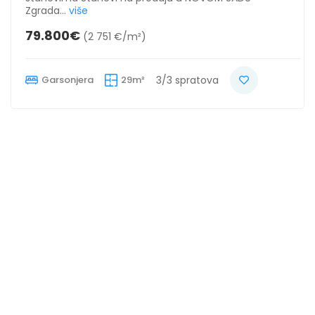
Zgrada...
više
79.800€
(2 751 €/m²)
Garsonjera
29m²
3/3 spratova