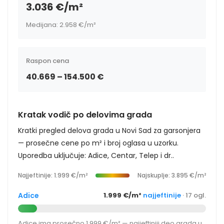
3.036 €/m²
Medijana: 2.958 €/m²
Raspon cena
40.669 – 154.500 €
Kratak vodič po delovima grada
Kratki pregled delova grada u Novi Sad za garsonjera
— prosečne cene po m² i broj oglasa u uzorku.
Uporedba uključuje: Adice, Centar, Telep i dr..
Najjeftinije: 1.999 €/m²
Najskuplje: 3.895 €/m²
Adice
1.999 €/m²
najjeftinije
· 17 ogl.
Adice ima prosečno 1.999 €/m² — najjeftiniji deo grada u