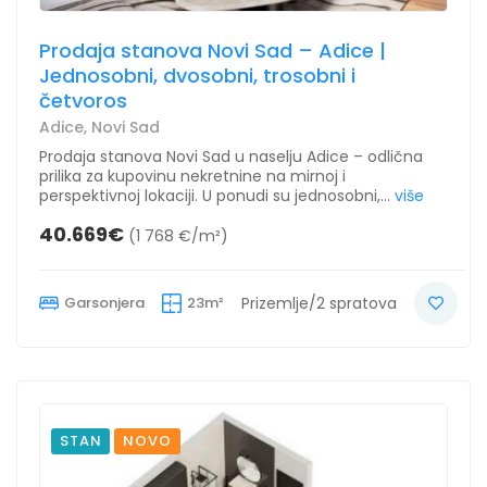
Prodaja stanova Novi Sad – Adice |
Jednosobni, dvosobni, trosobni i
četvoros
Adice, Novi Sad
Prodaja stanova Novi Sad u naselju Adice – odlična
prilika za kupovinu nekretnine na mirnoj i
perspektivnoj lokaciji. U ponudi su jednosobni,...
više
40.669€
(1 768 €/m²)
Garsonjera
23m²
Prizemlje/2 spratova
STAN
NOVO