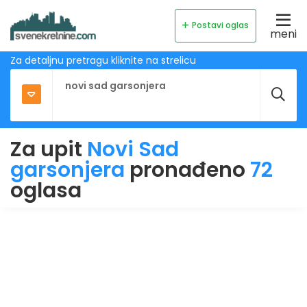
Postavi oglas
meni
Za detaljnu pretragu kliknite na strelicu
Za upit
Novi Sad
garsonjera
pronađeno
72
oglasa