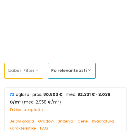
Izaberi Filter
Po relevantnosti
72
oglasa · pros.
80.803 €
· med.
82.331 €
·
3.036
€/m²
(med. 2.958 €/m²)
Tržišni pregled ↓
Delovi grada
·
Gradovi
·
Sniženja
·
Cene
·
Kvadratura
·
Karakteristike
·
FAQ