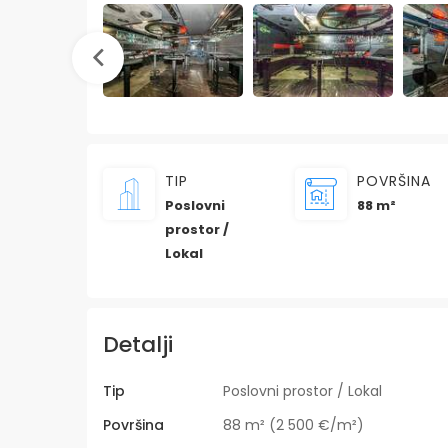
TIP
POVRŠINA
Poslovni
88 m²
prostor /
Lokal
Detalji
Tip
Poslovni prostor / Lokal
Površina
88 m² (2 500 €/m²)