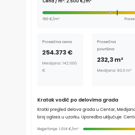
Cena / m²: 2.500 €/m²
190 €/m²
Prose
Prosečna cena
Prosečna
površina
254.373 €
232,3 m²
Medijana: 142.000
€
Medijana: 83,0 m²
Kratak vodič po delovima grada
Kratki pregled delova grada u Centar, Medijana
broj oglasa u uzorku. Uporedba uključuje: Centar,
Najjeftinije: 1.014 €/m²