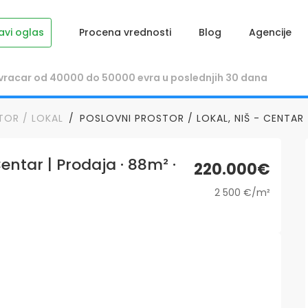
avi oglas
Procena vrednosti
Blog
Agencije
TOR / LOKAL
POSLOVNI PROSTOR / LOKAL, NIŠ - CENTAR 
Centar | Prodaja · 88m² ·
220.000€
2 500 €/m²