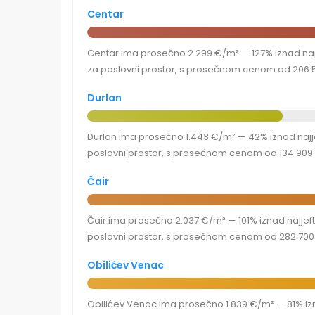
Centar
Centar ima prosečno 2.299 €/m² — 127% iznad najje
za poslovni prostor, s prosečnom cenom od 206.5
Durlan
Durlan ima prosečno 1.443 €/m² — 42% iznad najjef
poslovni prostor, s prosečnom cenom od 134.909 
Čair
Čair ima prosečno 2.037 €/m² — 101% iznad najjefti
poslovni prostor, s prosečnom cenom od 282.700 
Obilićev Venac
Obilićev Venac ima prosečno 1.839 €/m² — 81% izna