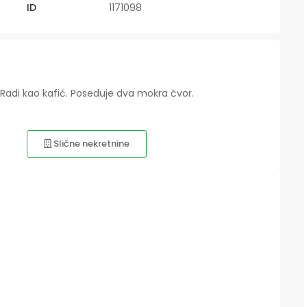
ID
1171098
. Radi kao kafić. Poseduje dva mokra čvor.
Slične nekretnine