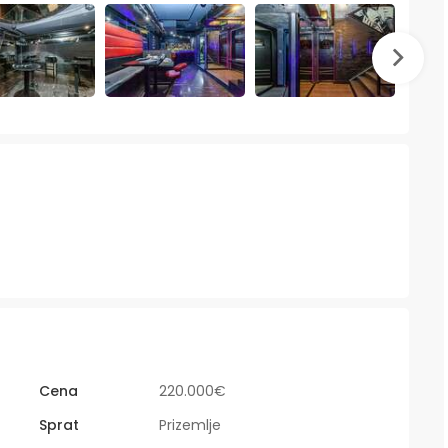
Cena
220.000€
Sprat
Prizemlje