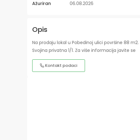
Ažuriran
06.08.2026
Opis
Na prodaju lokal u Pobedinoj ulici površine 88 m2
Svojina privatna 1/1. Za više informacija javite se
Kontakt podaci