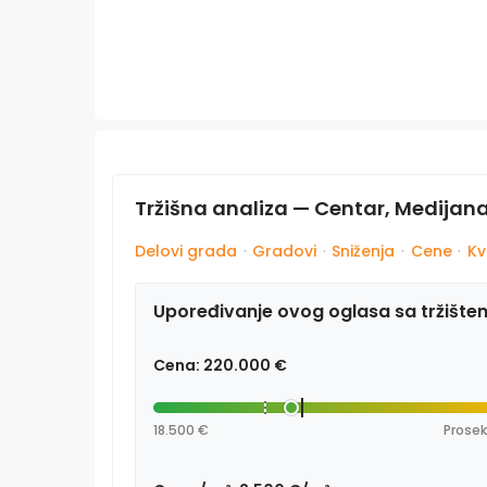
Tržišna analiza — Centar, Medijana
Delovi grada
·
Gradovi
·
Sniženja
·
Cene
·
Kv
Upoređivanje ovog oglasa sa tržište
Cena: 220.000 €
18.500 €
Prosek