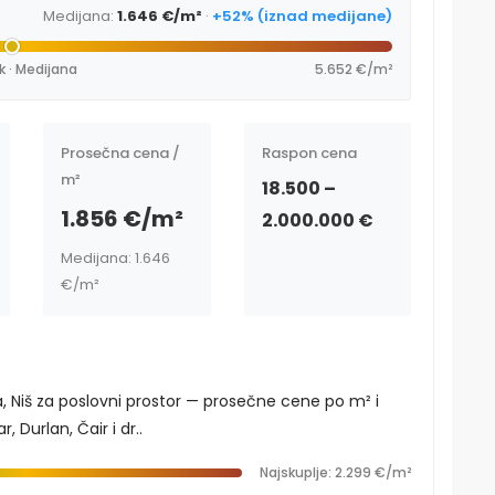
Medijana:
1.646 €/m²
·
+52% (iznad medijane)
k · Medijana
5.652 €/m²
Prosečna cena /
Raspon cena
m²
18.500 –
1.856 €/m²
2.000.000 €
Medijana: 1.646
€/m²
, Niš za poslovni prostor — prosečne cene po m² i
 Durlan, Čair i dr..
Najskuplje: 2.299 €/m²