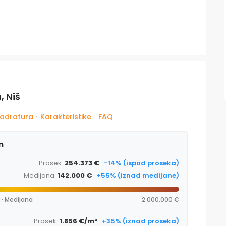
, Niš
adratura
·
Karakteristike
·
FAQ
m
Prosek:
254.373 €
·
-14% (ispod proseka)
Medijana:
142.000 €
·
+55% (iznad medijane)
 · Medijana
2.000.000 €
Prosek:
1.856 €/m²
·
+35% (iznad proseka)