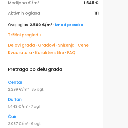
Medijana €/m²
1.646 €
Aktivnih oglasa
111
Ovaj oglas:
2.500 €/m²
·
iznad proseka
Tržišni pregled ↓
Delovi grada
·
Gradovi
·
Sniženja
·
Cene
·
Kvadratura
·
Karakteristike
·
FAQ
Pretraga po delu grada
Centar
2.299 €/m² · 35 ogl.
Durlan
1.443 €/m² · 7 ogl.
Čair
2.037 €/m² · 6 ogl.