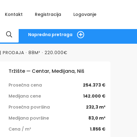
Kontakt
Registracija
Logovanje
Napredna pretraga
| PRODAJA · 88M² · 220.000€
Tržište — Centar, Medijana, Niš
Prosečna cena
254.373 €
Medijana cene
142.000 €
Prosečna površina
232,3 m²
Medijana površine
83,0 m²
Cena / m²
1.856 €