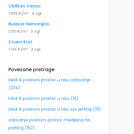
Obilićev Venac
1.839 €/m² · 4 ogl.
Bulevar Nemanjića
1.051 €/m² · 3 ogl.
Crveni Krst
1.014 €/m² · 3 ogl.
Povezane pretrage
lokal ili poslovni prostor u nisu izdavanje
(234)
lokal ili poslovni prostor u nisu (111)
lokal ili poslovni prostor u nisu sto jeftiniji (111)
izdavanje poslovni prostor medijana nis
parking (152)