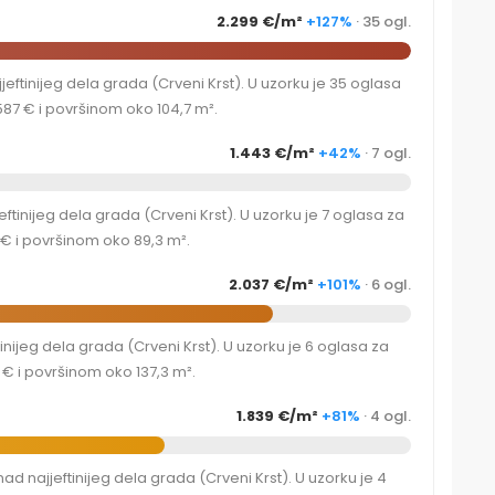
2.299 €/m²
+127%
· 35 ogl.
ftinijeg dela grada (Crveni Krst). U uzorku je 35 oglasa
87 € i površinom oko 104,7 m².
1.443 €/m²
+42%
· 7 ogl.
tinijeg dela grada (Crveni Krst). U uzorku je 7 oglasa za
€ i površinom oko 89,3 m².
2.037 €/m²
+101%
· 6 ogl.
nijeg dela grada (Crveni Krst). U uzorku je 6 oglasa za
€ i površinom oko 137,3 m².
1.839 €/m²
+81%
· 4 ogl.
d najjeftinijeg dela grada (Crveni Krst). U uzorku je 4