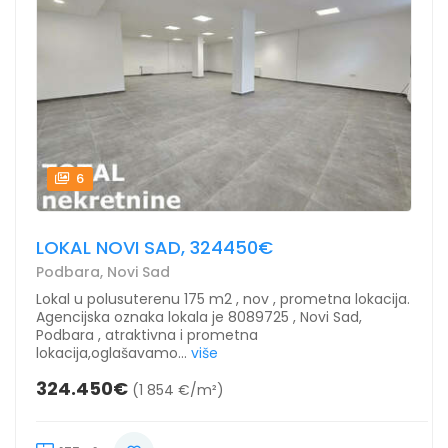
6
LOKAL NOVI SAD, 324450€
Podbara, Novi Sad
Lokal u polusuterenu 175 m2 , nov , prometna lokacija.
Agencijska oznaka lokala je 8089725 , Novi Sad,
Podbara , atraktivna i prometna
lokacija,oglašavamo...
više
324.450€
(1 854 €/m²)