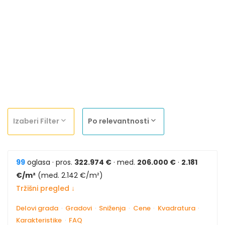
Izaberi Filter
Po relevantnosti
99
oglasa · pros.
322.974 €
· med.
206.000 €
·
2.181
€/m²
(med. 2.142 €/m²)
Tržišni pregled ↓
Delovi grada
·
Gradovi
·
Sniženja
·
Cene
·
Kvadratura
·
Karakteristike
·
FAQ