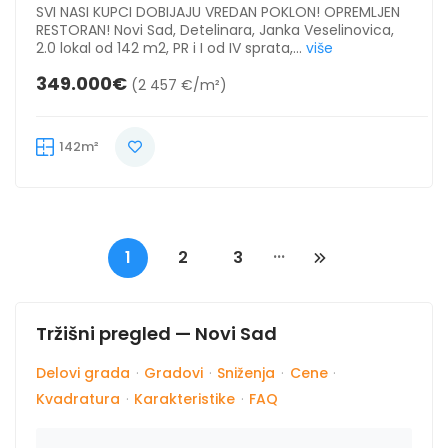
SVI NASI KUPCI DOBIJAJU VREDAN POKLON! OPREMLJEN
RESTORAN! Novi Sad, Detelinara, Janka Veselinovica,
2.0 lokal od 142 m2, PR i I od IV sprata,...
više
349.000€
(2 457 €/m²)
142m²
...
1
2
3
Tržišni pregled — Novi Sad
Delovi grada
·
Gradovi
·
Sniženja
·
Cene
·
Kvadratura
·
Karakteristike
·
FAQ