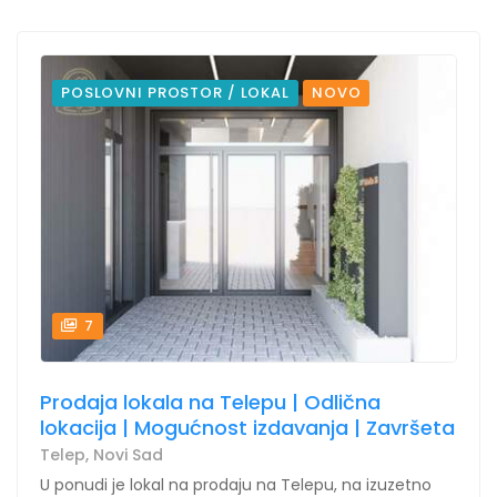
POSLOVNI PROSTOR / LOKAL
NOVO
7
Prodaja lokala na Telepu | Odlična
lokacija | Mogućnost izdavanja | Završeta
Telep, Novi Sad
U ponudi je lokal na prodaju na Telepu, na izuzetno