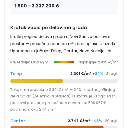
1.500 – 3.237.200 €
Kratak vodič po delovima grada
Kratki pregled delova grada u Novi Sad za poslovni
prostor — prosečne cene po m² i broj oglasa u uzorku.
Uporedba uključuje: Telep, Centar, Novo Naselje i dr..
Najjeftinije: 1.852 €/m²
Najskuplje: 2.895 €/m²
Telep
2.301 €/m²
+24%
· 21 ogl.
Telep ima prosečno 2.301 €/m² — 24% iznad najjeftinijeg
dela grada (Železnička Stanica). U uzorku je 21 oglasa za
poslovni prostor, s prosečnom cenom od 500.967 € i
površinom oko 244,5 m².
Centar
2.747 €/m²
+48%
· 20 ogl.