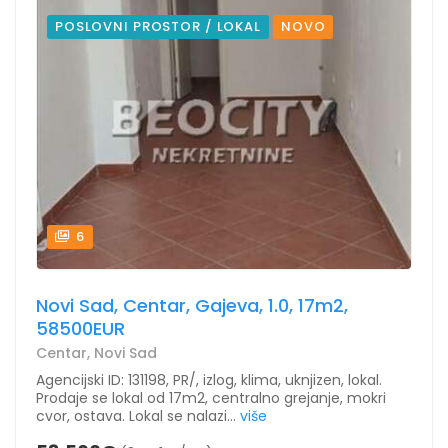
POSLOVNI PROSTOR / LOKAL
NOVO
6
Novi Sad, Centar, Gajeva, 1.0, 17m2,
58500EUR
Centar, Novi Sad
Agencijski ID: 131198, PR/, izlog, klima, uknjizen, lokal.
Prodaje se lokal od 17m2, centralno grejanje, mokri
cvor, ostava. Lokal se nalazi...
više