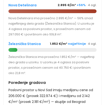
Nova Detelinara
2.895 €/m²
+56%
· 4 ogl.
Nova Detelinara ima prosečno 2.895 €/m² — 56% iznad
najjeftinijeg dela grada (Železnička Stanica). U uzorku je
4 oglasa za poslovni prostor, s prosečnom cenom od
297.050 € i površinom oko 109,8 m².
Železnička Stanica
1.852 €/m²
najjeftinije
· 4 ogl.
Železnička Stanica ima prosečno 1.852 €/m² — najjeftiniji
deo grada u uzorku. U uzorku je 4 oglasa za poslovni
prostor, s prosečnom cenom od 40.750 € i površinom
oko 21,8 m².
Poređenje gradova
Poslovni prostor u Novi Sad imaju medijanu cene od
206.000 € (prosek 322.974 €) i medijanu od 2.142
€/m² (prosek 2.181 €/m²) — skuplje od Beograd