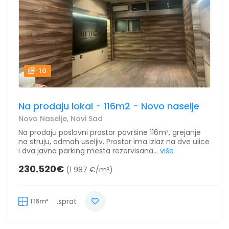
10
Na prodaju lokal - 116m2 - Novo naselje
Novo Naselje, Novi Sad
Na prodaju poslovni prostor površine 116m², grejanje
na struju, odmah useljiv. Prostor ima izlaz na dve ulice
i dva javna parking mesta rezervisana...
više
230.520€
(1 987 €/m²)
116m²
.sprat