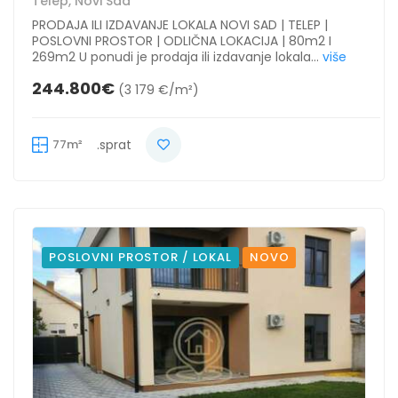
Telep, Novi Sad
PRODAJA ILI IZDAVANJE LOKALA NOVI SAD | TELEP |
POSLOVNI PROSTOR | ODLIČNA LOKACIJA | 80m2 I
269m2 U ponudi je prodaja ili izdavanje lokala...
više
244.800€
(3 179 €/m²)
77m²
.sprat
POSLOVNI PROSTOR / LOKAL
NOVO