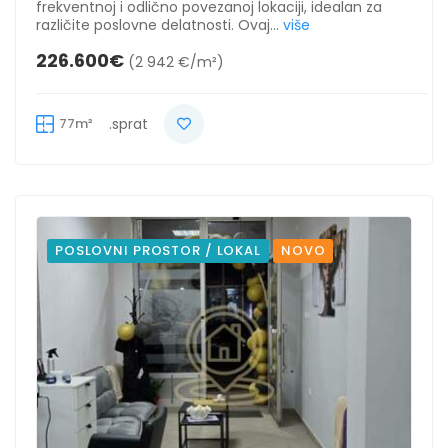
frekventnoj i odlično povezanoj lokaciji, idealan za
različite poslovne delatnosti. Ovaj...
više
226.600€
(2 942 €/m²)
77m²
.sprat
POSLOVNI PROSTOR / LOKAL
NOVO