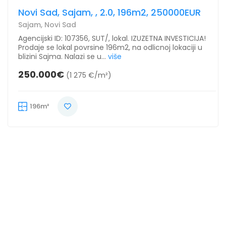
Novi Sad, Sajam, , 2.0, 196m2, 250000EUR
Sajam, Novi Sad
Agencijski ID: 107356, SUT/, lokal. IZUZETNA INVESTICIJA!
Prodaje se lokal povrsine 196m2, na odlicnoj lokaciji u
blizini Sajma. Nalazi se u...
više
250.000€
(1 275 €/m²)
196m²