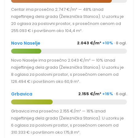
Centar ima prosečno 2.747 €/m² — 48% iznad
najjeftinijeg dela grada (Železnička Stanica). U uzorku je
20 oglasa za poslovni prostor, s prosečnom cenom od
255.093 € i površinom oko 104,4 m².
Novo Naselje
2.043 €/m²
+10%
· 8 ogl.
Novo Naselje ima prosečno 2.043 €/m² — 10% iznad
najjeftinijeg dela grada (Železnička Stanica). U uzorku je
8 oglasa za poslovni prostor, s prosečnom cenom od
126.494 € i površinom oko 60,9 m².
Grbavica
2.155 €/m²
+16%
· 6 ogl.
Grbavica ima prosečno 2.155 €/m² — 16% iznad
najjeftinijeg dela grada (Železnička Stanica). U uzorku je
6 oglasa za poslovni prostor, s prosečnom cenom od
310.333 € i površinom oko 175,8 m².