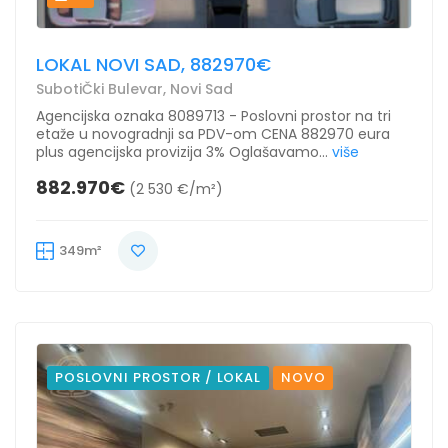
LOKAL NOVI SAD, 882970€
SubotiČki Bulevar, Novi Sad
Agencijska oznaka 8089713 - Poslovni prostor na tri
etaže u novogradnji sa PDV-om CENA 882970 eura
plus agencijska provizija 3% Oglašavamo...
više
882.970€
(2 530 €/m²)
349m²
POSLOVNI PROSTOR / LOKAL
NOVO