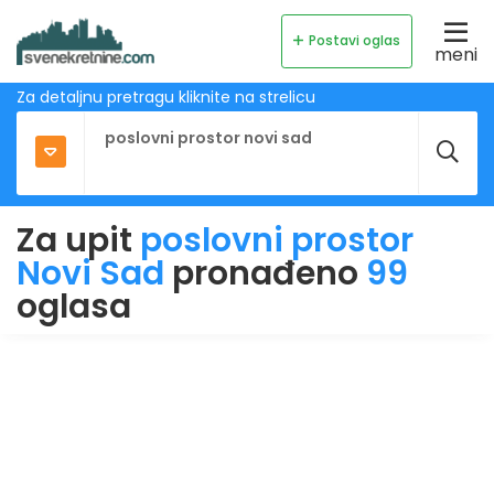
Postavi oglas
meni
Za detaljnu pretragu kliknite na strelicu
Za upit
poslovni prostor
Novi Sad
pronađeno
99
oglasa