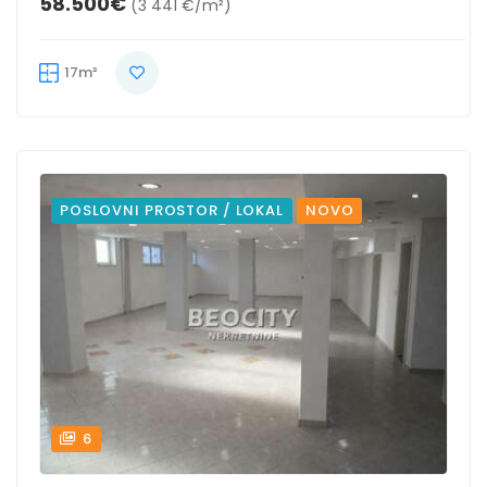
58.500€
(3 441 €/m²)
17m²
POSLOVNI PROSTOR / LOKAL
NOVO
6