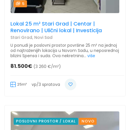
5
Lokal 25 m² Stari Grad | Centar |
Renovirano | Ulični lokal | Investicija
Stari Grad, Novi Sad
U ponudi je poslovni prostor površine 25 m² na jednoj
od najtraženijih lokacija u Novom Sadu, u neposrednoj
blizini Spensa i suda. Ova nekretnina...
više
81.500€
(3 260 €/m²)
25m²
vp/3 spratova
POSLOVNI PROSTOR / LOKAL
NOVO