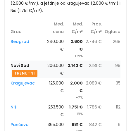
(2.600 €/m²), a jeftinije od Kragujevac (2.000 €/m²) i
Niš (1.751 €/m²).
Med.
Med.
Pros.
Grad
cena
€/m²
€/m²
Oglasa
Beograd
240.000
2.600
2.746 €
268
€
€
+21%
Novi Sad
206.000
2.142 €
2.181 €
99
€
TRENUTNI
Kragujevac
125.000
2.000
2.089 €
35
€
€
-7%
Niš
253.500
1.751 €
1.786 €
112
-18%
€
Pančevo
365.000
681 €
842 €
6