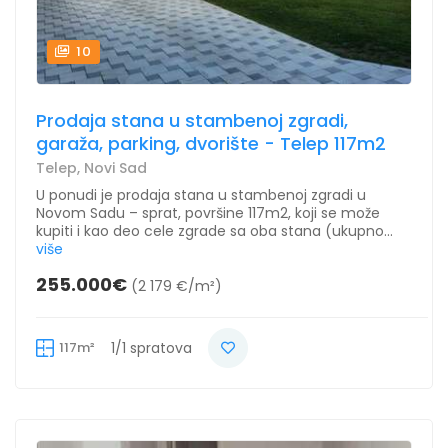
10
Prodaja stana u stambenoj zgradi,
garaža, parking, dvorište - Telep 117m2
Telep, Novi Sad
U ponudi je prodaja stana u stambenoj zgradi u
Novom Sadu – sprat, površine 117m2, koji se može
kupiti i kao deo cele zgrade sa oba stana (ukupno...
više
255.000€
(2 179 €/m²)
117m²
1/1 spratova