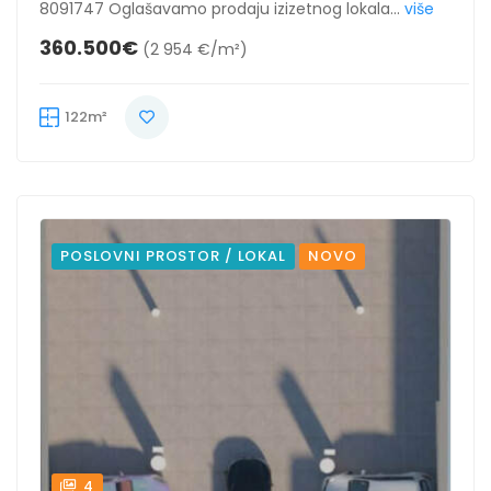
8091747 Oglašavamo prodaju izizetnog lokala...
više
360.500€
(2 954 €/m²)
122m²
POSLOVNI PROSTOR / LOKAL
NOVO
4