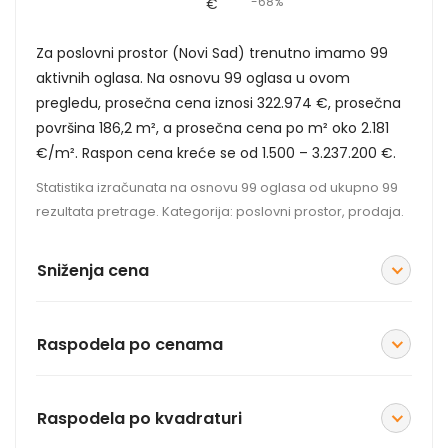
-68%
€
Za poslovni prostor (Novi Sad) trenutno imamo 99
aktivnih oglasa. Na osnovu 99 oglasa u ovom
pregledu, prosečna cena iznosi 322.974 €, prosečna
površina 186,2 m², a prosečna cena po m² oko 2.181
€/m². Raspon cena kreće se od 1.500 – 3.237.200 €.
Statistika izračunata na osnovu 99 oglasa od ukupno 99
rezultata pretrage. Kategorija: poslovni prostor, prodaja.
Sniženja cena
Raspodela po cenama
Raspodela po kvadraturi