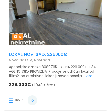
6
LOKAL NOVI SAD, 226000€
Novo Naselje, Novi Sad
Agencijska oznaka 8089765 - CENA 226.000 E + 3%
AGENCIJSKA PROVIZIJA. Prodaje se odličan lokal od
116m2, na atraktivnoj lokaciji Novog naselja....
više
226.000€
(1 948 €/m²)
116m²