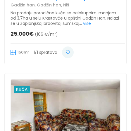
Gadžin han, Gadžin han, Niš
Na prodaju porodična kuća sa celokupnim imanjem
od 3,7ha u selu Krastavče u opštini Gadžin Han. Nalazi
se u Zaplanjskoj brdovitoj šumskoj...
više
25.000€
(166 €/m²)
150m²
1/1 spratova
KUĆA