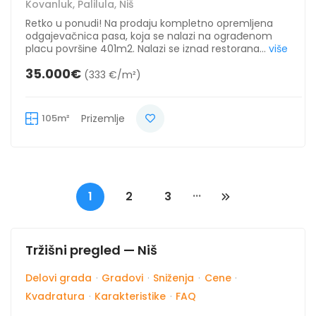
Kovanluk, Palilula, Niš
Retko u ponudi! Na prodaju kompletno opremljena
odgajevačnica pasa, koja se nalazi na ograđenom
placu površine 401m2. Nalazi se iznad restorana...
više
35.000€
(333 €/m²)
105m²
Prizemlje
...
1
2
3
Tržišni pregled — Niš
Delovi grada
·
Gradovi
·
Sniženja
·
Cene
·
Kvadratura
·
Karakteristike
·
FAQ