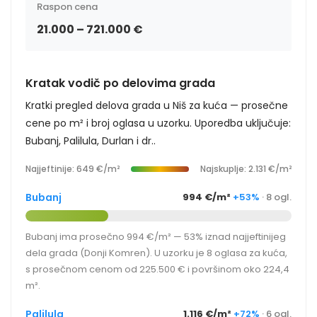
Raspon cena
21.000 – 721.000 €
Kratak vodič po delovima grada
Kratki pregled delova grada u Niš za kuća — prosečne
cene po m² i broj oglasa u uzorku. Uporedba uključuje:
Bubanj, Palilula, Durlan i dr..
Najjeftinije: 649 €/m²
Najskuplje: 2.131 €/m²
Bubanj
994 €/m²
+53%
· 8 ogl.
Bubanj ima prosečno 994 €/m² — 53% iznad najjeftinijeg
dela grada (Donji Komren). U uzorku je 8 oglasa za kuća,
s prosečnom cenom od 225.500 € i površinom oko 224,4
m².
Palilula
1.116 €/m²
+72%
· 6 ogl.