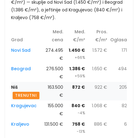
€/m²) — skuplje od Novi Sad (1.450 €/m²) i Beograd
(1.386 €/m²), a jeftinije od Kragujevac (840 €/m²) i
Kraljevo (758 €/m²).
Med.
Med.
Pros.
Grad
cena
€/m²
€/m²
Oglasa
Novi Sad
274.495
1.450 €
1.572 €
171
+66%
€
Beograd
276.500
1.386 €
1.650 €
494
+59%
€
Niš
163.500
872 €
922 €
205
€
TRENUTNI
Kragujevac
155.000
840 €
1.068 €
82
-4%
€
Kraljevo
131.500 €
758 €
886 €
6
-13%