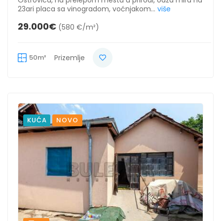
23ari placa sa vinogradom, voćnjakom...
više
29.000€
(580 €/m²)
50m²
Prizemlje
KUĆA
NOVO