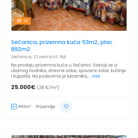
10
Sečanica, prizemna kuća 53m2, plac
892m2
Sečanica, Crveni krst, Niš
Na prodaju prizemna kuća u Sečanici. Sastoji se iz
ulaznog hodnika, dnevne sobe, spavaće sobe, kuhinje
i kupatila. Na podovima je keramika,...
više
25.000€
(28 €/m²)
892m²
Prizemlje