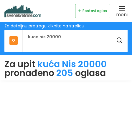
Postavi oglas
meni
Za detaljnu pretragu kliknite na strelicu
Za upit
kuća Nis 20000
pronađeno
205
oglasa