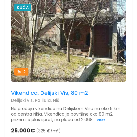
KUĆA
2
Vikendica, Delijski Vis, 80 m2
Delijski vis, Palilula, Niš
Na prodaju vikendica na Delijskom Visu na oko 5 km
od centra Niša. Vikendica je površine oko 80 m2,
prizemlje plus sprat, na placu od 2.068...
više
26.000€
(325 €/m²)