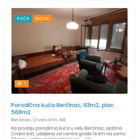
KUĆA
NOVO
7
Porodična kuća Berčinac, 63m2, plac
568m2
Berčinac, Crveni krst, Niš
Na prodaju porodična kuća u selu Berčinac, opština
Crveni krst, udaljena od centra grada 14 km na samo