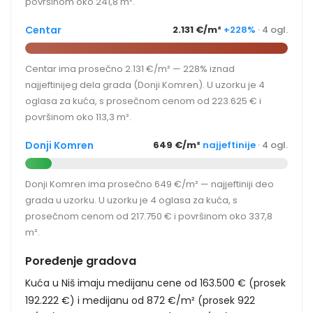
površinom oko 241,8 m².
Centar
2.131 €/m²
+228%
· 4 ogl.
Centar ima prosečno 2.131 €/m² — 228% iznad
najjeftinijeg dela grada (Donji Komren). U uzorku je 4
oglasa za kuća, s prosečnom cenom od 223.625 € i
površinom oko 113,3 m².
Donji Komren
649 €/m²
najjeftinije
· 4 ogl.
Donji Komren ima prosečno 649 €/m² — najjeftiniji deo
grada u uzorku. U uzorku je 4 oglasa za kuća, s
prosečnom cenom od 217.750 € i površinom oko 337,8
m².
Poređenje gradova
Kuća u Niš imaju medijanu cene od 163.500 € (prosek
192.222 €) i medijanu od 872 €/m² (prosek 922