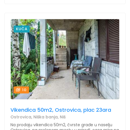
KUĆA
10
Vikendica 50m2, Ostrovica, plac 23ara
Ostrovica, Niška banja, Niš
Na prodaju vikendica 50m2, čvrste građe u naselju
Ostrovica, na prelepom mestu u prirodi, oaza mira na