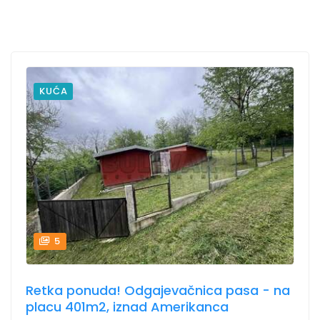
KUĆA
5
Retka ponuda! Odgajevačnica pasa - na
placu 401m2, iznad Amerikanca