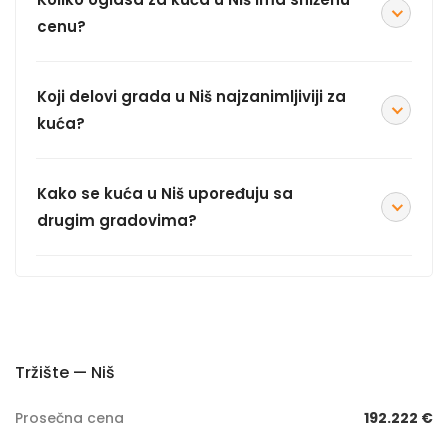
cenu?
Koji delovi grada u Niš najzanimljiviji za
kuća?
Kako se kuća u Niš upoređuju sa
drugim gradovima?
Tržište — Niš
Prosečna cena
192.222 €