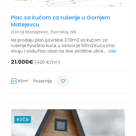
Plac sa kućom za rušenje u Gornjem
Matejevcu
Gornji Matejevac, Pantelej, Niš
Na prodaju plac površine 370m2 sa kućom za
rušenje.Površina kuće u osnovi je 50m2.Kuća ima
struju i vodu.Plac izlazi na dve asfaltne ulice....
više
21.000€
(420 €/m²)
50m²
Prizemlje
KUĆA