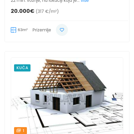
22 min. vožnje, na lokaciji koja je...
više
20.000€
(317 €/m²)
63m²
Prizemlje
KUĆA
1