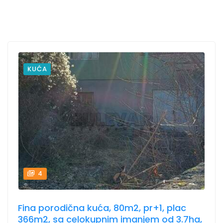
KUĆA
4
Fina porodična kuća, 80m2, pr+1, plac
366m2, sa celokupnim imanjem od 3.7ha,