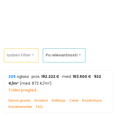
Izaberi Filter
Po relevantnosti
205
oglasa · pros.
192.222 €
· med.
163.500 €
·
922
€/m²
(med. 872 €/m²)
Tržišni pregled ↓
Delovi grada
·
Gradovi
·
Sniženja
·
Cene
·
Kvadratura
·
Karakteristike
·
FAQ