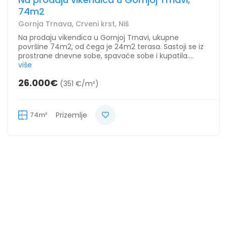
74m2
Gornja Trnava, Crveni krst, Niš
Na prodaju vikendica u Gornjoj Trnavi, ukupne
površine 74m2, od čega je 24m2 terasa. Sastoji se iz
prostrane dnevne sobe, spavaće sobe i kupatila....
više
26.000€
(351 €/m²)
74m²
Prizemlje