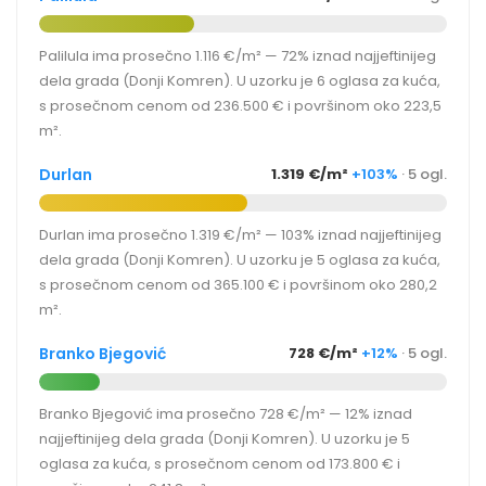
Palilula ima prosečno 1.116 €/m² — 72% iznad najjeftinijeg
dela grada (Donji Komren). U uzorku je 6 oglasa za kuća,
s prosečnom cenom od 236.500 € i površinom oko 223,5
m².
Durlan
1.319 €/m²
+103%
· 5 ogl.
Durlan ima prosečno 1.319 €/m² — 103% iznad najjeftinijeg
dela grada (Donji Komren). U uzorku je 5 oglasa za kuća,
s prosečnom cenom od 365.100 € i površinom oko 280,2
m².
Branko Bjegović
728 €/m²
+12%
· 5 ogl.
Branko Bjegović ima prosečno 728 €/m² — 12% iznad
najjeftinijeg dela grada (Donji Komren). U uzorku je 5
oglasa za kuća, s prosečnom cenom od 173.800 € i