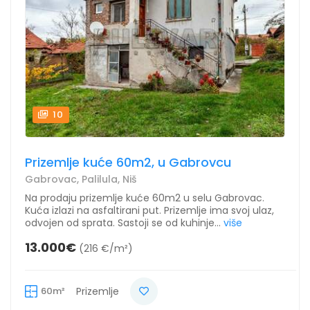
10
Prizemlje kuće 60m2, u Gabrovcu
Gabrovac, Palilula, Niš
Na prodaju prizemlje kuće 60m2 u selu Gabrovac.
Kuća izlazi na asfaltirani put. Prizemlje ima svoj ulaz,
odvojen od sprata. Sastoji se od kuhinje...
više
13.000€
(216 €/m²)
60m²
Prizemlje