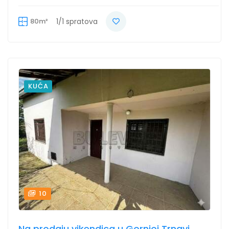
80m²
1/1 spratova
KUĆA
10
Na prodaju vikendica u Gornjoj Trnavi,