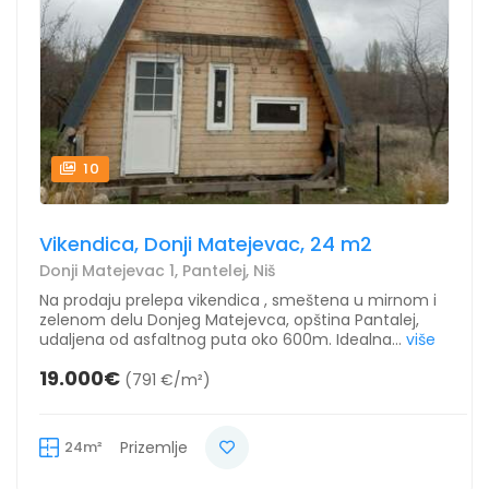
10
Vikendica, Donji Matejevac, 24 m2
Donji Matejevac 1, Pantelej, Niš
Na prodaju prelepa vikendica , smeštena u mirnom i
zelenom delu Donjeg Matejevca, opština Pantalej,
udaljena od asfaltnog puta oko 600m. Idealna...
više
19.000€
(791 €/m²)
24m²
Prizemlje