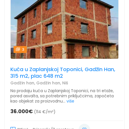
3
Kuća u Zaplanjskoj Toponici, Gadžin Han,
315 m2, plac 648 m2
Gadžin han, Gadžin han, Niš
Na prodaju kuća u Zaplanjskoj Toponici, na tri etaže,
pored asvalta, sa potrebnim priključcima, započeta
kao objekat za proizvodnu...
više
36.000€
(114 €/m²)