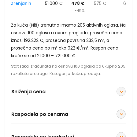
Zrenjanin
51.000 €
478 €
575 €
6
-45%
Za kuća (Niš) trenutno imamo 205 aktivnih oglasa. Na
osnovu 100 oglasa u ovom pregledu, prosečna cena
iznosi 192.222 €, prosečna površina 232,5 m², a
prosečna cena po m² oko 922 €/m². Raspon cena
kreće se od 21.000 – 721.000 €.
Statistika izračunata na osnovu 100 oglasa od ukupno 205
rezultata pretrage. Kategorija: kuća, prodaja.
Sniženja cena
Raspodela po cenama
Raspodela po kvadraturi