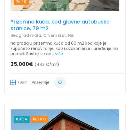
10
Prizemna kuća, kod glavne autobuske
stanice, 79 m2
Beograd mala, Crveni krst, Niš
Na prodaju prizemna kuća od 60 m2 kod koje je
započeto renoviranje, kao i ozakonjenje i uređenje na
parceli. Sastoji se od...
više
35.000€
(443 €/m²)
79m²
Prizemlje
KUĆA
NOVO