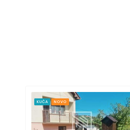
KUĆA
NOVO