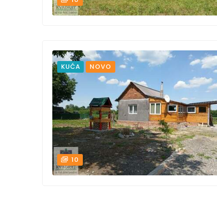
KUĆA
NOVO
10