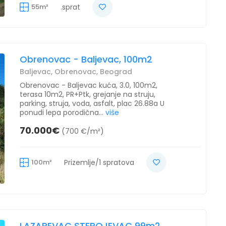
55m²
.sprat
Obrenovac - Baljevac, 100m2
Baljevac, Obrenovac, Beograd
Obrenovac - Baljevac kuća, 3.0, 100m2,
terasa 10m2, PR+Ptk, grejanje na struju,
parking, struja, voda, asfalt, plac 26.88a U
ponudi lepa porodična...
više
70.000€
(700 €/m²)
100m²
Prizemlje/1 spratova
LAZAREVAC STEPOJEVAC 99m2 ,