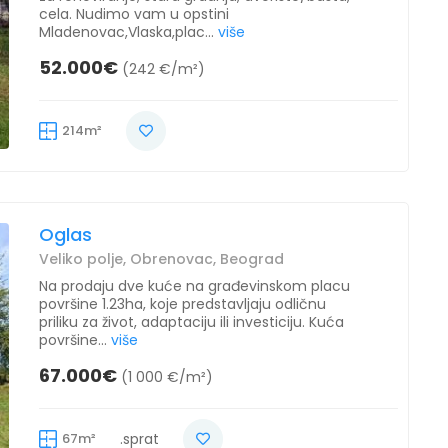
cela. Nudimo vam u opstini
Mladenovac,Vlaska,plac...
više
52.000€
(242 €/m²)
214m²
Oglas
Veliko polje, Obrenovac, Beograd
Na prodaju dve kuće na građevinskom placu
površine 1.23ha, koje predstavljaju odličnu
priliku za život, adaptaciju ili investiciju. Kuća
površine...
više
67.000€
(1 000 €/m²)
67m²
.sprat