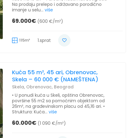
Na prodaju prelepo i održavano porodično
imanje u selu...
više
69.000€
(600 €/m²)
115m²
1.sprat
Kuća 55 m², 45 ari, Obrenovac,
Skela – 60 000 € (NAMEŠTENA)
Skela, Obrenovac, Beograd
• U ponudi kuća u Skeli, opština Obrenovac,
površine 55 m2 sa pomoćnim objektom od
26m², na građevinskom placu od 45,16 ari. •
Struktura: Kuća...
više
60.000€
(1 090 €/m²)