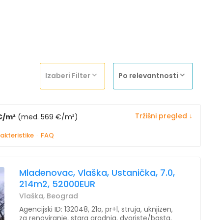
Izaberi Filter
Po relevantnosti
Tržišni pregled ↓
€/m²
(med. 569 €/m²)
akteristike
·
FAQ
Mladenovac, Vlaška, Ustanička, 7.0,
214m2, 52000EUR
Vlaška, Beograd
Agencijski ID: 132048, 21a, pr+l, struja, uknjizen,
za renoviranje, stara gradnja, dvoriste/basta,