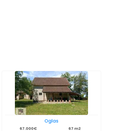
Oglas
67.000€
67 m2