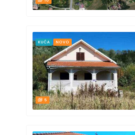
10
KUĆA
NOVO
5