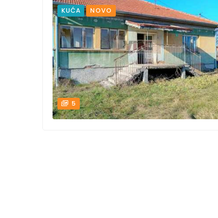
KUĆA
NOVO
5