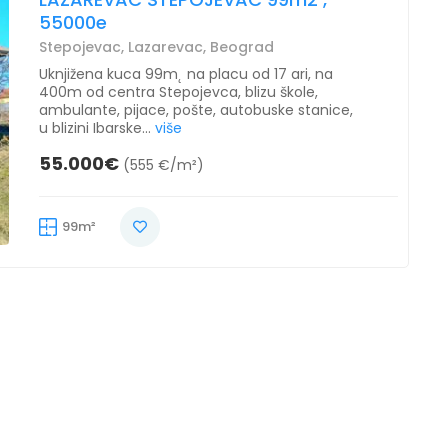
55000e
Stepojevac, Lazarevac, Beograd
Uknjižena kuca 99m˛ na placu od 17 ari, na
400m od centra Stepojevca, blizu škole,
ambulante, pijace, pošte, autobuske stanice,
u blizini Ibarske...
više
55.000€
(555 €/m²)
99m²