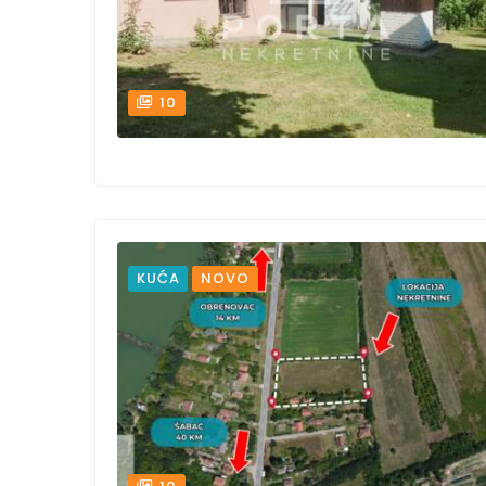
10
KUĆA
NOVO