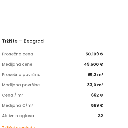
Tržište — Beograd
Prosečna cena
50.109 €
Medijana cene
49.500 €
Prosečna površina
95,2 m²
Medijana površine
83,0 m²
Cena / m²
662 €
Medijana €/m²
569 €
Aktivnih oglasa
32
Tržišni pregled ↓