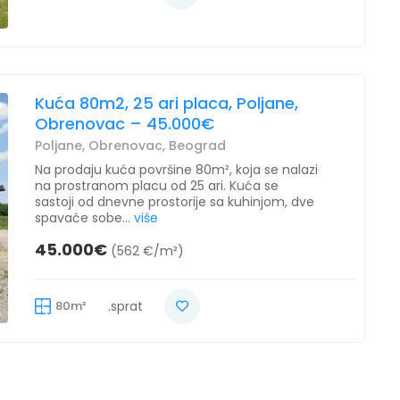
Kuća 80m2, 25 ari placa, Poljane,
Obrenovac – 45.000€
Poljane, Obrenovac, Beograd
Na prodaju kuća površine 80m², koja se nalazi
na prostranom placu od 25 ari. Kuća se
sastoji od dnevne prostorije sa kuhinjom, dve
spavaće sobe...
više
45.000€
(562 €/m²)
80m²
.sprat