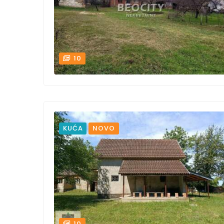
10
KUĆA
NOVO
10