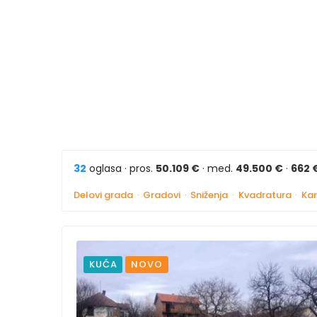
32
oglasa · pros.
50.109 €
· med.
49.500 €
·
662 
Delovi grada
·
Gradovi
·
Sniženja
·
Kvadratura
·
Kar
KUĆA
NOVO