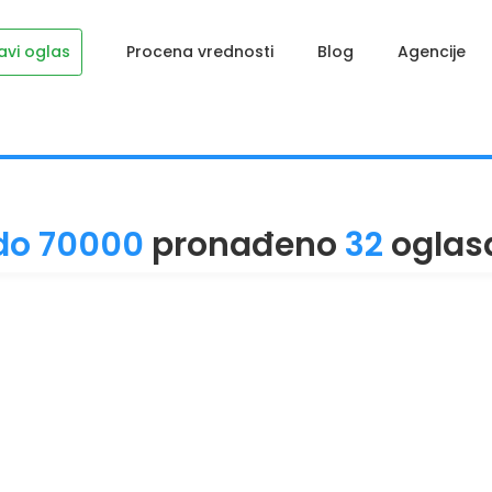
avi oglas
Procena vrednosti
Blog
Agencije
do 70000
pronađeno
32
oglas