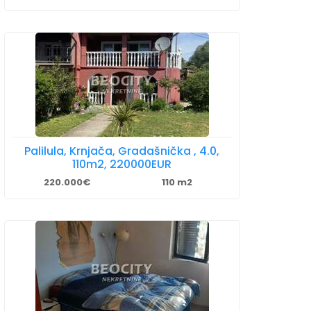
Palilula, Krnjača, Gradašnička , 4.0,
110m2, 220000EUR
220.000€
110 m2