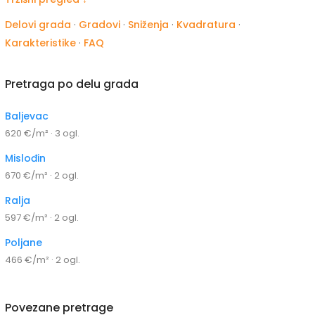
Delovi grada
·
Gradovi
·
Sniženja
·
Kvadratura
·
Karakteristike
·
FAQ
Pretraga po delu grada
Baljevac
620 €/m² · 3 ogl.
Mislođin
670 €/m² · 2 ogl.
Ralja
597 €/m² · 2 ogl.
Poljane
466 €/m² · 2 ogl.
Povezane pretrage