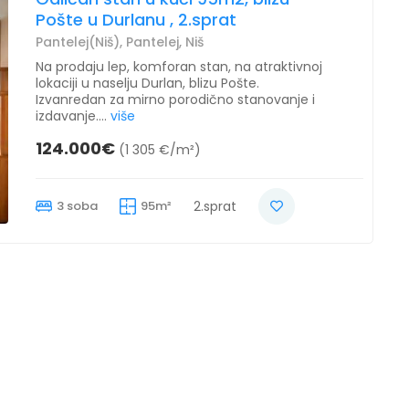
Pošte u Durlanu , 2.sprat
Pantelej(Niš), Pantelej, Niš
Na prodaju lep, komforan stan, na atraktivnoj
lokaciji u naselju Durlan, blizu Pošte.
Izvanredan za mirno porodično stanovanje i
izdavanje....
više
124.000€
(1 305 €/m²)
3 soba
95m²
2.sprat