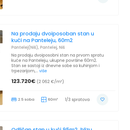
Na prodaju dvoiposoban stan u
kući na Panteleju, 60m2
Pantelej(Niš), Pantelej, Niš
Na prodaju dvoiposobni stan na prvom spratu
kuće na Panteleju, ukupne površine 60m2.
Stan se sastoji iz dnevne sobe sa kuhinjom i
trpezarijom,...
više
123.720€
(2 062 €/m²)
2.5 soba
60m²
1/3 spratova
Odličan stan u kući 95m2, blizu