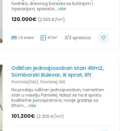
hodnika, dnevnog boravka sa kuhinjom i
trpezarijom, spavaće...
više
120.000€
(2 553 €/m²)
1.5 soba
47m²
3/3 spratova
Odličan jednoiposoban stan 46m2,
Somborski Bulevar, III sprat, lift
Pantelej(Niš), Pantelej, Niš
Na prodaju odličan jednoiposoban, namešten
stan u naselju Pantelej. Nalazi se na III spratu
kvalitetne petospratnice, novije gradnje sa
liftom....
više
101.200€
(2 200 €/m²)