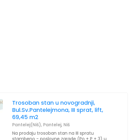
Trosoban stan u novogradnji,
Bul.Sv.Pantelejmona, III sprat, lift,
69,45 m2
Pantelej(Niš), Pantelej, Niš
Na prodaju trosoban stan na III spratu
stambeno - poslovne zgrade (Po + P + 3) u