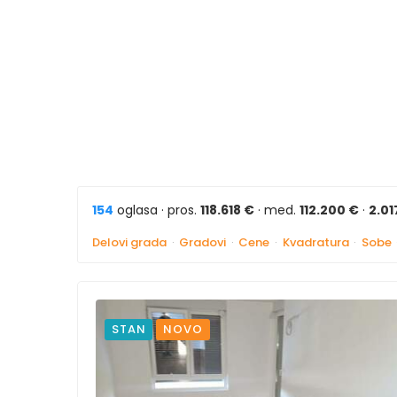
154
oglasa · pros.
118.618 €
· med.
112.200 €
·
2.01
Delovi grada
·
Gradovi
·
Cene
·
Kvadratura
·
Sobe
STAN
NOVO