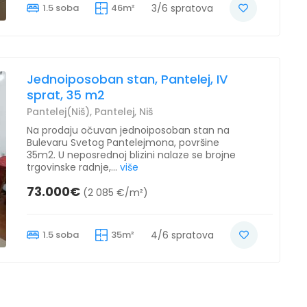
1.5 soba
46m²
3/6 spratova
Jednoiposoban stan, Pantelej, IV
sprat, 35 m2
Pantelej(Niš), Pantelej, Niš
Na prodaju očuvan jednoiposoban stan na
Bulevaru Svetog Pantelejmona, površine
35m2. U neposrednoj blizini nalaze se brojne
trgovinske radnje,...
više
73.000€
(2 085 €/m²)
1.5 soba
35m²
4/6 spratova