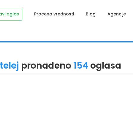
avi oglas
Procena vrednosti
Blog
Agencije
telej
pronađeno
154
oglasa