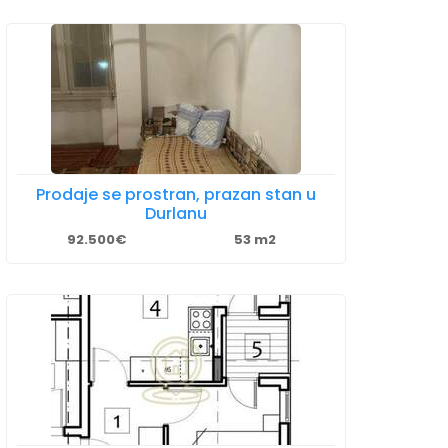
Prodaje se prostran, prazan stan u
Durlanu
92.500€
53 m2