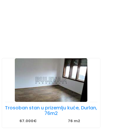
Trosoban stan u prizemlju kuće, Durlan,
76m2
67.000€
76 m2