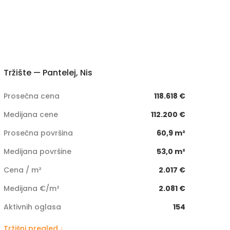
Tržište — Pantelej, Nis
Prosečna cena
118.618 €
Medijana cene
112.200 €
Prosečna površina
60,9 m²
Medijana površine
53,0 m²
Cena / m²
2.017 €
Medijana €/m²
2.081 €
Aktivnih oglasa
154
Tržišni pregled ↓