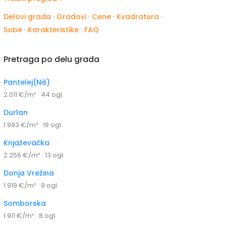
Delovi grada
·
Gradovi
·
Cene
·
Kvadratura
·
Sobe
·
Karakteristike
·
FAQ
Pretraga po delu grada
Pantelej(Niš)
2.011 €/m² · 44 ogl.
Durlan
1.993 €/m² · 19 ogl.
Knjaževačka
2.256 €/m² · 13 ogl.
Donja Vrežina
1.919 €/m² · 9 ogl.
Somborska
1.911 €/m² · 8 ogl.