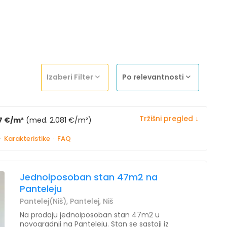
Izaberi Filter
Po relevantnosti
Tržišni pregled ↓
7 €/m²
(med. 2.081 €/m²)
·
Karakteristike
·
FAQ
Jednoiposoban stan 47m2 na
Panteleju
Pantelej(Niš), Pantelej, Niš
Na prodaju jednoiposoban stan 47m2 u
novogradnji na Panteleju. Stan se sastoji iz