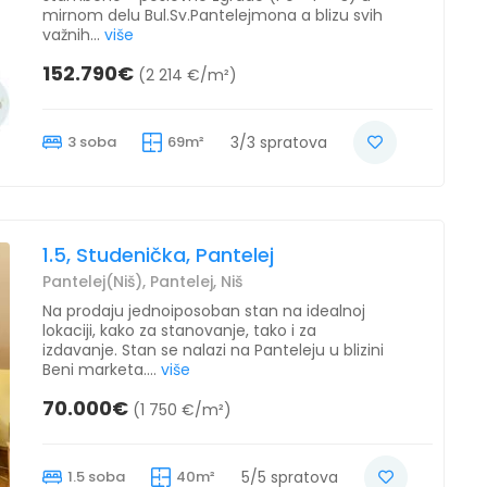
mirnom delu Bul.Sv.Pantelejmona a blizu svih
važnih...
više
152.790€
(2 214 €/m²)
3 soba
69m²
3/3 spratova
1.5, Studenička, Pantelej
Pantelej(Niš), Pantelej, Niš
Na prodaju jednoiposoban stan na idealnoj
lokaciji, kako za stanovanje, tako i za
izdavanje. Stan se nalazi na Panteleju u blizini
Beni marketa....
više
70.000€
(1 750 €/m²)
1.5 soba
40m²
5/5 spratova