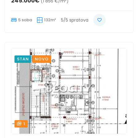
245.000€
(1 856 €/m²)
5 soba
132m²
5/5 spratova
STAN
NOVO
1