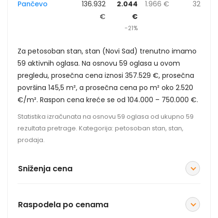
Pančevo
136.932
2.044
1.966 €
32
€
€
-21%
Za petosoban stan, stan (Novi Sad) trenutno imamo
59 aktivnih oglasa. Na osnovu 59 oglasa u ovom
pregledu, prosečna cena iznosi 357.529 €, prosečna
površina 145,5 m², a prosečna cena po m² oko 2.520
€/m². Raspon cena kreće se od 104.000 – 750.000 €.
Statistika izračunata na osnovu 59 oglasa od ukupno 59
rezultata pretrage. Kategorija: petosoban stan, stan,
prodaja.
Sniženja cena
Raspodela po cenama