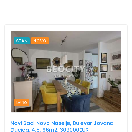
STAN
NOVO
10
Novi Sad, Novo Naselje, Bulevar Jovana
Dučića, 4.5, 96m2, 309000EUR