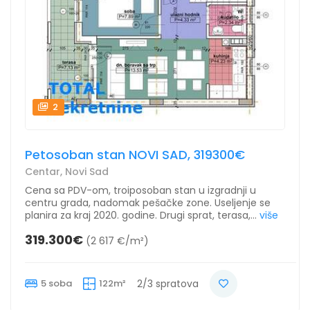
2
Petosoban stan NOVI SAD, 319300€
Centar, Novi Sad
Cena sa PDV-om, troiposoban stan u izgradnji u
centru grada, nadomak pešačke zone. Useljenje se
planira za kraj 2020. godine. Drugi sprat, terasa,...
više
319.300€
(2 617 €/m²)
5 soba
122m²
2/3 spratova