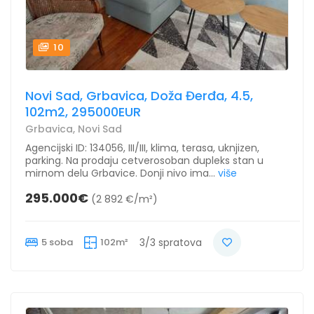
10
Novi Sad, Grbavica, Doža Đerđa, 4.5,
102m2, 295000EUR
Grbavica, Novi Sad
Agencijski ID: 134056, III/III, klima, terasa, uknjizen,
parking. Na prodaju cetverosoban dupleks stan u
mirnom delu Grbavice. Donji nivo ima...
više
295.000€
(2 892 €/m²)
5 soba
102m²
3/3 spratova