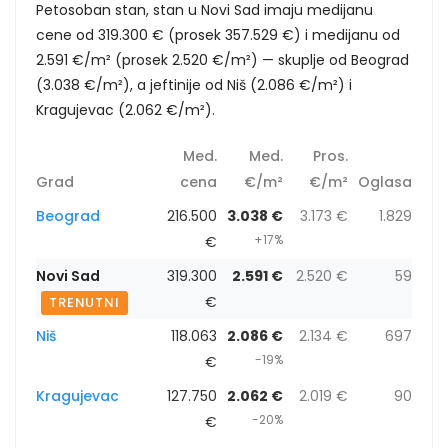
Petosoban stan, stan u Novi Sad imaju medijanu
cene od 319.300 € (prosek 357.529 €) i medijanu od
2.591 €/m² (prosek 2.520 €/m²) — skuplje od Beograd
(3.038 €/m²), a jeftinije od Niš (2.086 €/m²) i
Kragujevac (2.062 €/m²).
Med.
Med.
Pros.
Grad
cena
€/m²
€/m²
Oglasa
Beograd
216.500
3.038 €
3.173 €
1.829
+17%
€
Novi Sad
319.300
2.591 €
2.520 €
59
€
TRENUTNI
Niš
118.063
2.086 €
2.134 €
697
-19%
€
Kragujevac
127.750
2.062 €
2.019 €
90
-20%
€