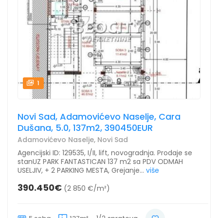
1
Novi Sad, Adamovićevo Naselje, Cara
Dušana, 5.0, 137m2, 390450EUR
Adamovićevo Naselje, Novi Sad
Agencijski ID: 129535, I/II, lift, novogradnja. Prodaje se
stanUZ PARK FANTASTICAN 137 m2 sa PDV ODMAH
USELJIV, + 2 PARKING MESTA, Grejanje...
više
390.450€
(2 850 €/m²)