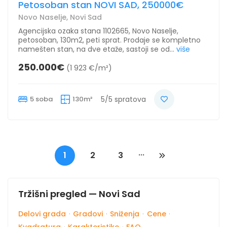
Petosoban stan NOVI SAD, 250000€
Novo Naselje, Novi Sad
Agencijska ozaka stana 1102665, Novo Naselje,
petosoban, 130m2, peti sprat. Prodaje se kompletno
namešten stan, na dve etaže, sastoji se od...
više
250.000€
(1 923 €/m²)
5 soba
130m²
5/5 spratova
...
1
2
3
Tržišni pregled — Novi Sad
Delovi grada
·
Gradovi
·
Sniženja
·
Cene
·