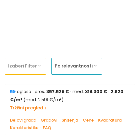
Izaberi Filter
Po relevantnosti
59
oglasa · pros.
357.529 €
· med.
319.300 €
·
2.520
€/m²
(med. 2.591 €/m²)
Tržišni pregled ↓
Delovi grada
·
Gradovi
·
Sniženja
·
Cene
·
Kvadratura
·
Karakteristike
·
FAQ