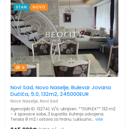
STAN
NOVO
9
Novi Sad, Novo Naselje, Bulevar Jovana
Dučića, 5.0, 132m2, 245000EUR
Novo Naselje, Novi Sad
Agencijski ID: 132741, V/V, uknjizen. **DUPLEX** 132 m2
- 4 spavace sobe,.3 kupatila. Kuhinja odvojena.
Terasa 8 m2 i ostava za hranu. Luksuzno...
više