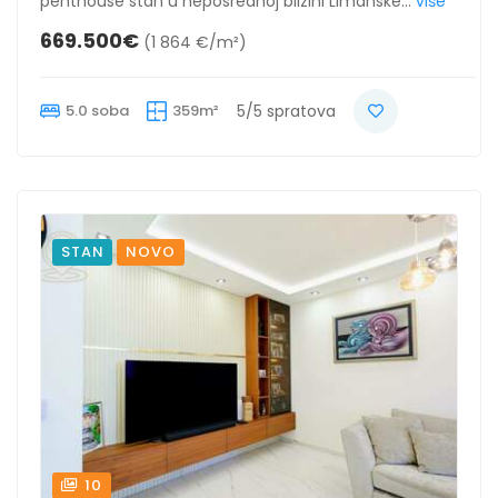
penthouse stan u neposrednoj blizini Limanske...
više
669.500€
(1 864 €/m²)
5.0 soba
359m²
5/5 spratova
STAN
NOVO
10