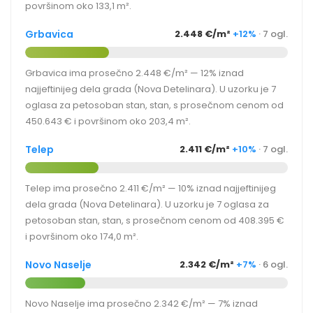
površinom oko 133,1 m².
Grbavica
2.448 €/m²
+12%
· 7 ogl.
Grbavica ima prosečno 2.448 €/m² — 12% iznad
najjeftinijeg dela grada (Nova Detelinara). U uzorku je 7
oglasa za petosoban stan, stan, s prosečnom cenom od
450.643 € i površinom oko 203,4 m².
Telep
2.411 €/m²
+10%
· 7 ogl.
Telep ima prosečno 2.411 €/m² — 10% iznad najjeftinijeg
dela grada (Nova Detelinara). U uzorku je 7 oglasa za
petosoban stan, stan, s prosečnom cenom od 408.395 €
i površinom oko 174,0 m².
Novo Naselje
2.342 €/m²
+7%
· 6 ogl.
Novo Naselje ima prosečno 2.342 €/m² — 7% iznad