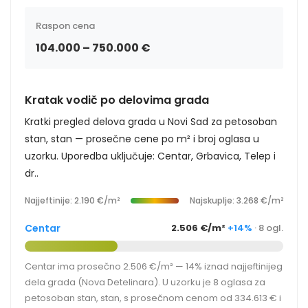
Raspon cena
104.000 – 750.000 €
Kratak vodič po delovima grada
Kratki pregled delova grada u Novi Sad za petosoban
stan, stan — prosečne cene po m² i broj oglasa u
uzorku. Uporedba uključuje: Centar, Grbavica, Telep i
dr..
Najjeftinije: 2.190 €/m²
Najskuplje: 3.268 €/m²
Centar
2.506 €/m²
+14%
· 8 ogl.
Centar ima prosečno 2.506 €/m² — 14% iznad najjeftinijeg
dela grada (Nova Detelinara). U uzorku je 8 oglasa za
petosoban stan, stan, s prosečnom cenom od 334.613 € i