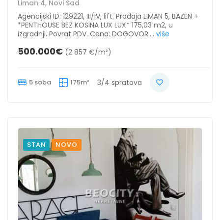
Liman 4, Novi Sad
Agencijski ID: 129221, III/IV, lift. Prodaja LIMAN 5, BAZEN +
*PENTHOUSE BEZ KOSINA LUX LUX* 175,03 m2, u
izgradnji. Povrat PDV. Cena: DOGOVOR....
više
500.000€
(2 857 €/m²)
5 soba
175m²
3/4 spratova
STAN
NOVO