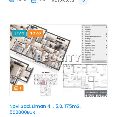
5 soba
137m²
1/2 spratova
STAN
NOVO
1
Novi Sad, Liman 4, , 5.0, 175m2,
500000EUR