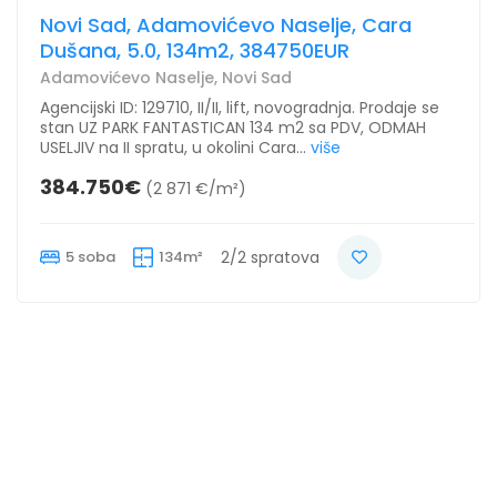
Novi Sad, Adamovićevo Naselje, Cara
Dušana, 5.0, 134m2, 384750EUR
Adamovićevo Naselje, Novi Sad
Agencijski ID: 129710, II/II, lift, novogradnja. Prodaje se
stan UZ PARK FANTASTICAN 134 m2 sa PDV, ODMAH
USELJIV na II spratu, u okolini Cara...
više
384.750€
(2 871 €/m²)
5 soba
134m²
2/2 spratova