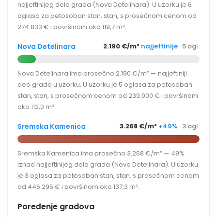
najjeftinijeg dela grada (Nova Detelinara). U uzorku je 6
oglasa za petosoban stan, stan, s prosečnom cenom od
274.833 € i površinom oko 119,7 m².
Nova Detelinara
2.190 €/m²
najjeftinije
· 5 ogl.
Nova Detelinara ima prosečno 2.190 €/m² — najjeftiniji
deo grada u uzorku. U uzorku je 5 oglasa za petosoban
stan, stan, s prosečnom cenom od 239.000 € i površinom
oko 112,0 m².
Sremska Kamenica
3.268 €/m²
+49%
· 3 ogl.
Sremska Kamenica ima prosečno 3.268 €/m² — 49%
iznad najjeftinijeg dela grada (Nova Detelinara). U uzorku
je 3 oglasa za petosoban stan, stan, s prosečnom cenom
od 446.295 € i površinom oko 137,3 m².
Poređenje gradova