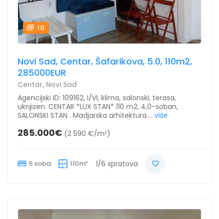
10
Novi Sad, Centar, Šafarikova, 5.0, 110m2,
285000EUR
Centar, Novi Sad
Agencijski ID: 109162, I/VI, klima, salonski, terasa,
uknjizen. CENTAR *LUX STAN* 110 m2, 4,0-soban,
SALONSKI STAN . Madjarska arhitektura....
više
285.000€
(2 590 €/m²)
5 soba
110m²
1/6 spratova