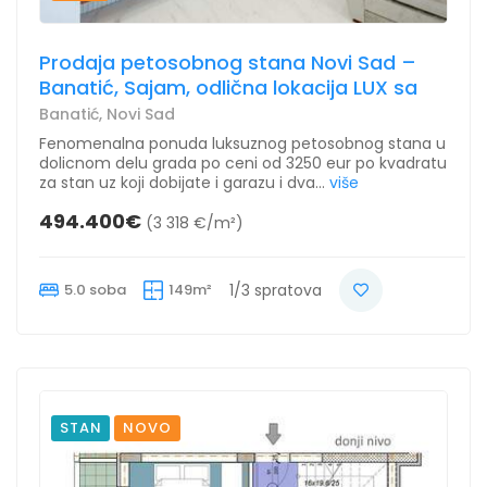
Prodaja petosobnog stana Novi Sad –
Banatić, Sajam, odlična lokacija LUX sa
Banatić, Novi Sad
Fenomenalna ponuda luksuznog petosobnog stana u
dolicnom delu grada po ceni od 3250 eur po kvadratu
za stan uz koji dobijate i garazu i dva...
više
494.400€
(3 318 €/m²)
5.0 soba
149m²
1/3 spratova
STAN
NOVO