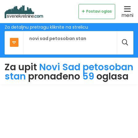
Postavi oglas
meni
Za detaljnu pretragu kliknite na strelicu
Za upit
Novi Sad petosoban
stan
pronađeno
59
oglasa