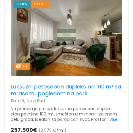
STAN
NOVO
10
Luksuzni petosoban dupleks od 100 m² sa
terasom i pogledom na park
Satelit, Novi Sad
Na prodaju je prelep, luksuzan petosoban dupleks
stan površine 100 m², smešten u mirnom i zelenom
delu grada, idealan za porodičan život. Prostor...
više
257.500€
(2 575 €/m²)