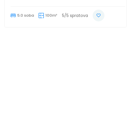
5.0 soba
100m²
5/5 spratova