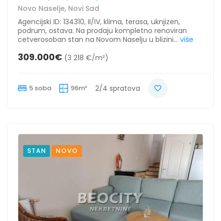
Novo Naselje, Novi Sad
Agencijski ID: 134310, II/IV, klima, terasa, uknjizen,
podrum, ostava. Na prodaju kompletno renoviran
cetverosoban stan na Novom Naselju u blizini...
više
309.000€
(3 218 €/m²)
5 soba
96m²
2/4 spratova
STAN
NOVO