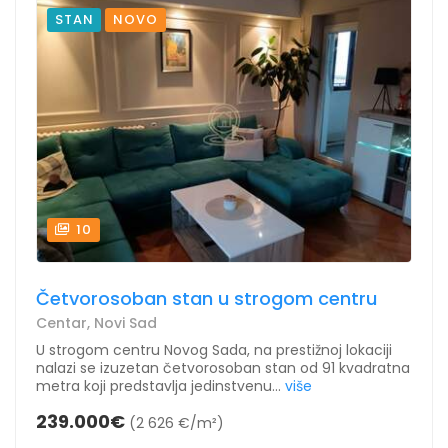
STAN
NOVO
10
Četvorosoban stan u strogom centru
Centar, Novi Sad
U strogom centru Novog Sada, na prestižnoj lokaciji
nalazi se izuzetan četvorosoban stan od 91 kvadratna
metra koji predstavlja jedinstvenu...
više
239.000€
(2 626 €/m²)