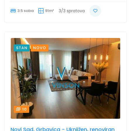
3.5 soba
91m²
3/3 spratova
STAN
NOVO
10
Novi Sad, Grbavica - Uknjižen, renoviran