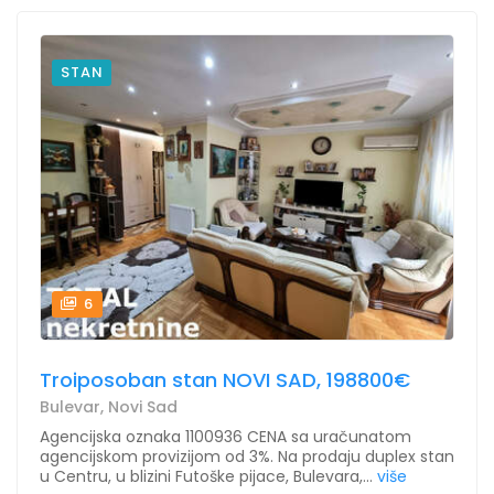
STAN
6
Troiposoban stan NOVI SAD, 198800€
Bulevar, Novi Sad
Agencijska oznaka 1100936 CENA sa uračunatom
agencijskom provizijom od 3%. Na prodaju duplex stan
u Centru, u blizini Futoške pijace, Bulevara,...
više