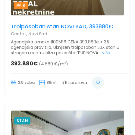
6
Troiposoban stan NOVI SAD, 393880€
Centar, Novi Sad
Agencijska oznaka 1100586 CENA 393.880e + 3%
agencijska provizija. Uknjižen troiposoban LUX stan u
strogom centru blizu pozorišta "PUPINOVA...
više
393.880€
(4 580 €/m²)
3.5 soba
86m²
1/11 spratova
STAN