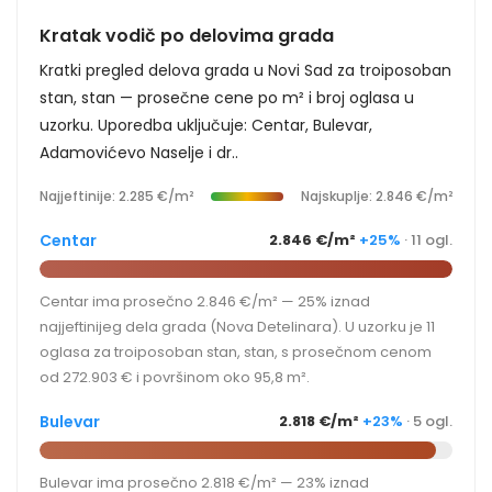
Kratak vodič po delovima grada
Kratki pregled delova grada u Novi Sad za troiposoban
stan, stan — prosečne cene po m² i broj oglasa u
uzorku. Uporedba uključuje: Centar, Bulevar,
Adamovićevo Naselje i dr..
Najjeftinije: 2.285 €/m²
Najskuplje: 2.846 €/m²
Centar
2.846 €/m²
+25%
· 11 ogl.
Centar ima prosečno 2.846 €/m² — 25% iznad
najjeftinijeg dela grada (Nova Detelinara). U uzorku je 11
oglasa za troiposoban stan, stan, s prosečnom cenom
od 272.903 € i površinom oko 95,8 m².
Bulevar
2.818 €/m²
+23%
· 5 ogl.
Bulevar ima prosečno 2.818 €/m² — 23% iznad