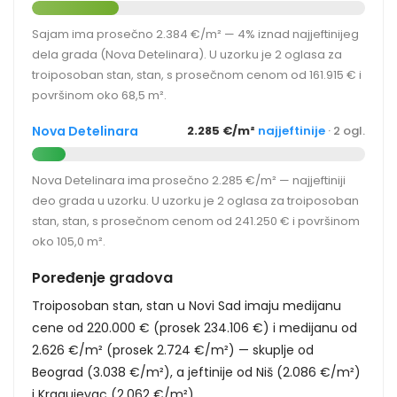
Sajam ima prosečno 2.384 €/m² — 4% iznad najjeftinijeg
dela grada (Nova Detelinara). U uzorku je 2 oglasa za
troiposoban stan, stan, s prosečnom cenom od 161.915 € i
površinom oko 68,5 m².
Nova Detelinara
2.285 €/m²
najjeftinije
· 2 ogl.
Nova Detelinara ima prosečno 2.285 €/m² — najjeftiniji
deo grada u uzorku. U uzorku je 2 oglasa za troiposoban
stan, stan, s prosečnom cenom od 241.250 € i površinom
oko 105,0 m².
Poređenje gradova
Troiposoban stan, stan u Novi Sad imaju medijanu
cene od 220.000 € (prosek 234.106 €) i medijanu od
2.626 €/m² (prosek 2.724 €/m²) — skuplje od
Beograd (3.038 €/m²), a jeftinije od Niš (2.086 €/m²)
i Kragujevac (2.062 €/m²).