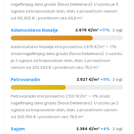
najjeftinijeg dela grada (Nova Detelinara). U uzorku je 5
oglasa za troiposoban stan, stan, s prosečnom cenom
od 192.920 € i površinom oko 69,8 m².
Adamovićevo Naselje
2.675 €/m²
+17%
· 2 ogl.
Adamovićevo Naselje ima prosečno 2.675 €/m² — 17%
iznad najjeftinijeg dela grada (Nova Detelinara). U uzorku
je 2 oglasa za troiposoban stan, stan, s prosečnom
cenom od 203.343 € i površinom oko 75,0 m².
Petrovaradin
2.527 €/m²
+11%
· 2 ogl.
Petrovaradin ima prosečno 2.527 €/m² — 11% iznad
najjeftinijeg dela grada (Nova Detelinara). U uzorku je 2
oglasa za troiposoban stan, stan, s prosečnom cenom
od 200.050 € i površinom oko 78,5 m².
Sajam
2.384 €/m²
+4%
· 2 ogl.