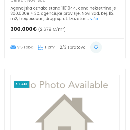
Centar, Novi Sad
Agencijska oznaka stana 1101844, cena nekretnine je
300.000e + 3% agencisjke provizije, Novi Sad, Kej, 112
m2, troiposoban, drugi sprat. Izuzetan...
više
300.000€
(2 678 €/m²)
3.5 soba
112m²
2/3 spratova
STAN