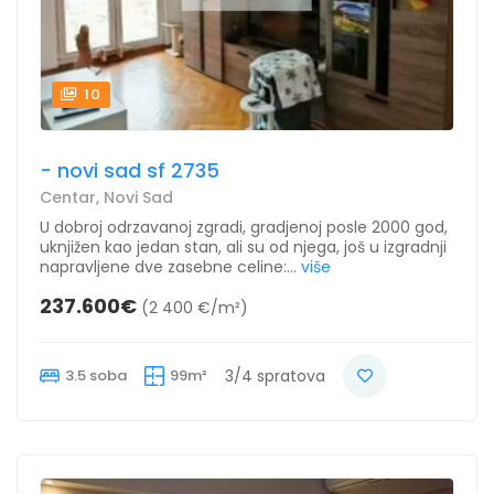
10
- novi sad sf 2735
Centar, Novi Sad
U dobroj odrzavanoj zgradi, gradjenoj posle 2000 god,
uknjižen kao jedan stan, ali su od njega, još u izgradnji
napravljene dve zasebne celine:...
više
237.600€
(2 400 €/m²)
3.5 soba
99m²
3/4 spratova