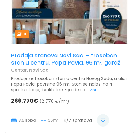
9
Prodaja stanova Novi Sad – trosoban
stan u centru, Papa Pavla, 96 m², garaž
Centar, Novi Sad
Prodaje se trosoban stan u centru Novog Sada, u ulici
Papa Pavla, površine 96 m². Stan se nalazi na 4.
spratu starije, kvalitetne zgrade sa...
više
266.770€
(2 778 €/m²)
3.5 soba
96m²
4/7 spratova