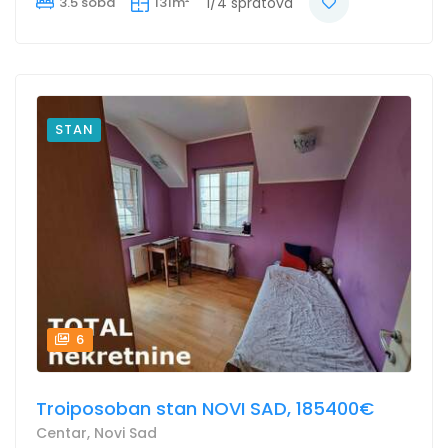
3.5 soba
131m²
1/4 spratova
STAN
6
Troiposoban stan NOVI SAD, 185400€
Centar, Novi Sad