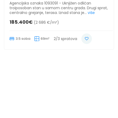
Agencijska oznaka 1093091 - Uknjižen odličan
troiposoban stan u samom centru grada. Drugi sprat,
centralno grejanje, terasa. Iznad stana je...
više
185.400€
(2 686 €/m²)
3.5 soba
69m²
2/3 spratova