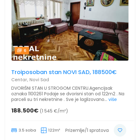
6
Troiposoban stan NOVI SAD, 188500€
Centar, Novi Sad
DVORIŠNI STAN U STROGOM CENTRU.Agencijsak
oznaka 1100261 Podaje se dvorisni stan od 122m2 . Na
parceli su tri nekretnine . Sve je laglizovano...
više
188.500€
(1 545 €/m²)
3.5 soba
122m²
Prizemlje/1 spratova