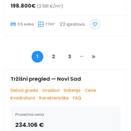
198.800€
(2 581 €/m²)
3.5 soba
77m²
1/2 spratova
...
1
2
3
Tržišni pregled — Novi Sad
Delovi grada
·
Gradovi
·
Sniženja
·
Cene
·
Kvadratura
·
Karakteristike
·
FAQ
Prosečna cena
234.106 €