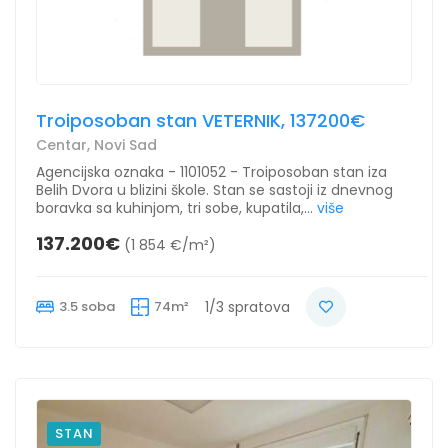
Troiposoban stan VETERNIK, 137200€
Centar, Novi Sad
Agencijska oznaka - 1101052 - Troiposoban stan iza
Belih Dvora u blizini škole. Stan se sastoji iz dnevnog
boravka sa kuhinjom, tri sobe, kupatila,...
više
137.200€
(1 854 €/m²)
3.5 soba
74m²
1/3 spratova
STAN