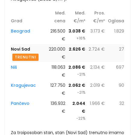
Med.
Med.
Pros.
Grad
cena
€/m²
€/m²
Oglasa
Beograd
216.500
3.038 €
3.173 €
1.829
+16%
€
Novi Sad
220.000
2.626 €
2.724 €
27
€
TRENUTNI
Niš
118.063
2.086 €
2.134 €
697
-21%
€
Kragujevac
127.750
2.062 €
2.019 €
90
-21%
€
Pančevo
136.932
2.044
1.966 €
32
€
€
-22%
Za troiposoban stan, stan (Novi Sad) trenutno imamo