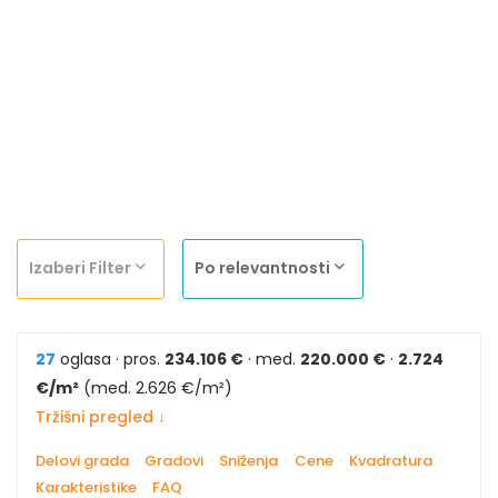
Izaberi Filter
Po relevantnosti
27
oglasa · pros.
234.106 €
· med.
220.000 €
·
2.724
€/m²
(med. 2.626 €/m²)
Tržišni pregled ↓
Delovi grada
·
Gradovi
·
Sniženja
·
Cene
·
Kvadratura
·
Karakteristike
·
FAQ