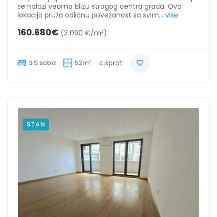
se nalazi veoma blizu strogog centra grada. Ova
lokacija pruža odličnu povezanost sa svim...
više
160.680€
(3 090 €/m²)
3.5 soba
52m²
4.sprat
STAN