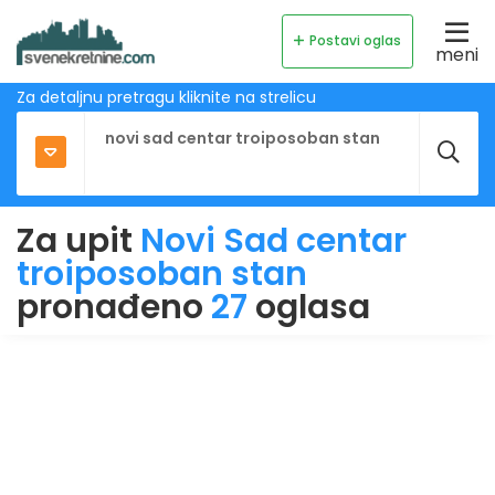
Postavi oglas
meni
Za detaljnu pretragu kliknite na strelicu
Za upit
Novi Sad centar
troiposoban stan
pronađeno
27
oglasa