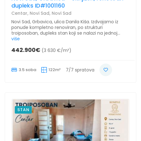
dupleks ID#1001160
Centar, Novi Sad, Novi Sad
Novi Sad, Grbavica, ulica Danila Kiša. Izdvajamo iz
ponude kompletno renoviran, po strukturi
troiposoban, dupleks stan koji se nalazi na jednoj...
više
442.900€
(3 630 €/m²)
3.5 soba
122m²
7/7 spratova
STAN