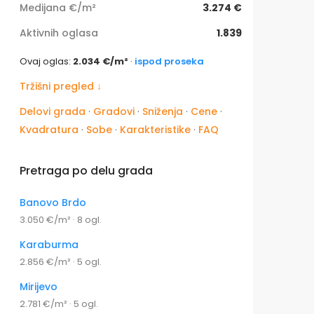
Medijana €/m²
3.274 €
Aktivnih oglasa
1.839
Ovaj oglas:
2.034 €/m²
·
ispod proseka
Tržišni pregled ↓
Delovi grada
·
Gradovi
·
Sniženja
·
Cene
·
Kvadratura
·
Sobe
·
Karakteristike
·
FAQ
Pretraga po delu grada
Banovo Brdo
3.050 €/m² · 8 ogl.
Karaburma
2.856 €/m² · 5 ogl.
Mirijevo
2.781 €/m² · 5 ogl.