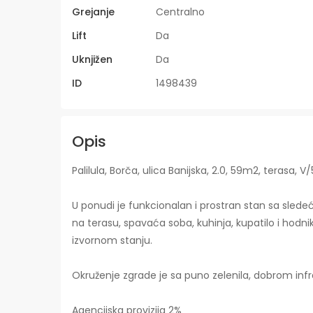
Grejanje
Centralno
Lift
Da
Uknjižen
Da
ID
1498439
Opis
Palilula, Borča, ulica Banijska, 2.0, 59m2, terasa, V/5
U ponudi je funkcionalan i prostran stan sa sled
na terasu, spavaća soba, kuhinja, kupatilo i hodnik
izvornom stanju.
Okruženje zgrade je sa puno zelenila, dobrom inf
Agencijska provizija 2%