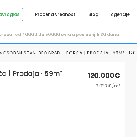
avi oglas
Procena vrednosti
Blog
Agencije
VOSOBAN STAN, BEOGRAD - BORČA | PRODAJA · 59M² · 12
 | Prodaja · 59m² ·
120.000€
2 033 €/m²