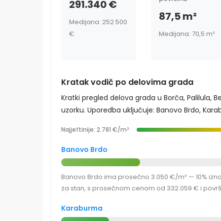
291.340 €
87,5 m²
Medijana: 252.500
€
Medijana: 70,5 m²
Kratak vodič po delovima grada
Kratki pregled delova grada u Borča, Palilula,
uzorku. Uporedba uključuje: Banovo Brdo, Karabu
Najjeftinije: 2.781 €/m²
Banovo Brdo
Banovo Brdo ima prosečno 3.050 €/m² — 10% iznad n
za stan, s prosečnom cenom od 332.059 € i površi
Karaburma