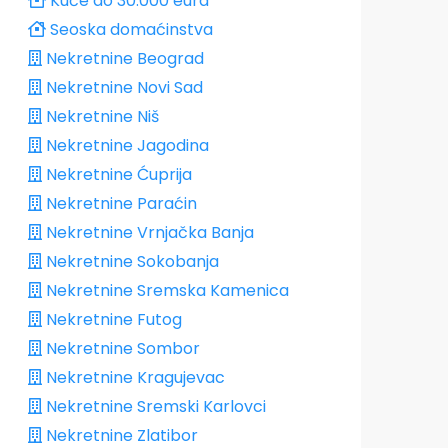
Kuće do 30.000 eura
Seoska domaćinstva
Nekretnine Beograd
Nekretnine Novi Sad
Nekretnine Niš
Nekretnine Jagodina
Nekretnine Ćuprija
Nekretnine Paraćin
Nekretnine Vrnjačka Banja
Nekretnine Sokobanja
Nekretnine Sremska Kamenica
Nekretnine Futog
Nekretnine Sombor
Nekretnine Kragujevac
Nekretnine Sremski Karlovci
Nekretnine Zlatibor