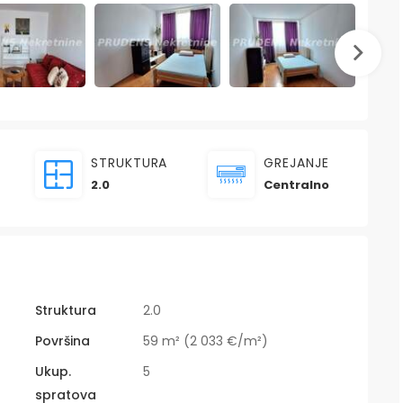
STRUKTURA
GREJANJE
2.0
Centralno
Struktura
2.0
Površina
59 m² (2 033 €/m²)
Ukup.
5
spratova