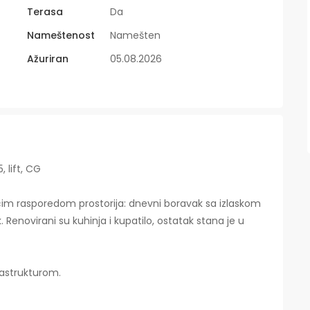
Terasa
Da
Nameštenost
Namešten
Ažuriran
05.08.2026
, lift, CG
ećim rasporedom prostorija: dnevni boravak sa izlaskom
. Renovirani su kuhinja i kupatilo, ostatak stana je u
rastrukturom.