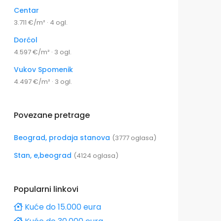
Centar
3.711 €/m² · 4 ogl.
Dorćol
4.597 €/m² · 3 ogl.
Vukov Spomenik
4.497 €/m² · 3 ogl.
Povezane pretrage
Beograd, prodaja stanova
(3777 oglasa)
Stan, e,beograd
(4124 oglasa)
Popularni linkovi
Kuće do 15.000 eura