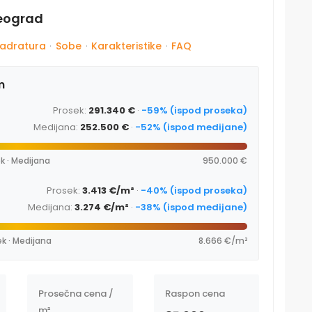
Beograd
adratura
·
Sobe
·
Karakteristike
·
FAQ
m
Prosek:
291.340 €
·
-59% (ispod proseka)
Medijana:
252.500 €
·
-52% (ispod medijane)
k · Medijana
950.000 €
Prosek:
3.413 €/m²
·
-40% (ispod proseka)
Medijana:
3.274 €/m²
·
-38% (ispod medijane)
k · Medijana
8.666 €/m²
Prosečna cena /
Raspon cena
m²