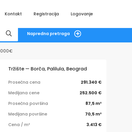
Kontakt
Registracija
Logovanje
Napredna pretraga
0.000€
Tržište — Borča, Palilula, Beograd
Prosečna cena
291.340 €
Medijana cene
252.500 €
Prosečna površina
87,5 m²
Medijana površine
70,5 m²
Cena / m²
3.413 €