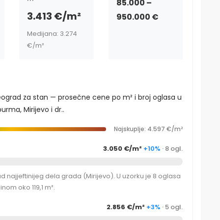
85.000 –
3.413 €/m²
950.000 €
Medijana: 3.274
€/m²
 Beograd za stan — prosečne cene po m² i broj oglasa u
rma, Mirijevo i dr..
Najskuplje: 4.597 €/m²
3.050 €/m²
+10%
· 8 ogl.
ajjeftinijeg dela grada (Mirijevo). U uzorku je 8 oglasa
nom oko 119,1 m².
2.856 €/m²
+3%
· 5 ogl.