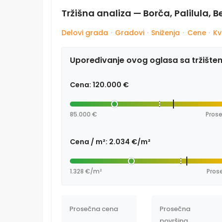
Tržišna analiza — Borča, Palilula, 
Delovi grada
·
Gradovi
·
Sniženja
·
Cene
·
Kv
Upoređivanje ovog oglasa sa tržište
Cena: 120.000 €
85.000 €
Prose
Cena / m²: 2.034 €/m²
1.328 €/m²
Prose
Prosečna cena
Prosečna
površina