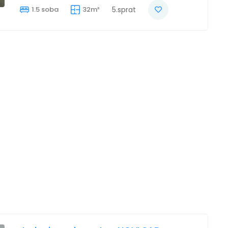
1.5 soba
32m²
5.sprat