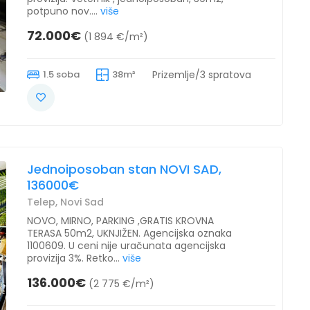
potpuno nov....
više
72.000€
(1 894 €/m²)
1.5 soba
38m²
Prizemlje/3 spratova
Jednoiposoban stan NOVI SAD,
136000€
Telep, Novi Sad
NOVO, MIRNO, PARKING ,GRATIS KROVNA
TERASA 50m2, UKNJIŽEN. Agencijska oznaka
1100609. U ceni nije uračunata agencijska
provizija 3%. Retko...
više
136.000€
(2 775 €/m²)