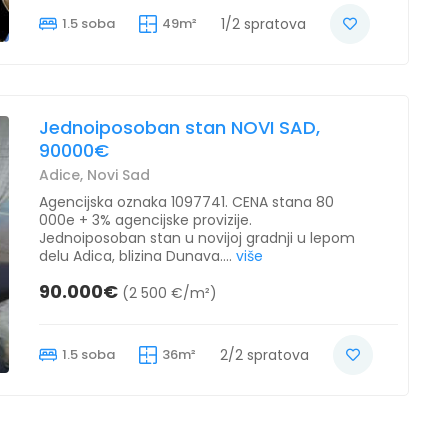
1.5 soba
49m²
1/2 spratova
Jednoiposoban stan NOVI SAD,
90000€
Adice, Novi Sad
Agencijska oznaka 1097741. CENA stana 80
000e + 3% agencijske provizije.
Jednoiposoban stan u novijoj gradnji u lepom
delu Adica, blizina Dunava....
više
90.000€
(2 500 €/m²)
1.5 soba
36m²
2/2 spratova