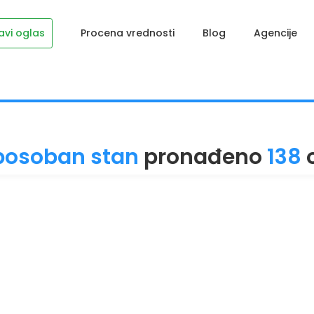
avi oglas
Procena vrednosti
Blog
Agencije
posoban stan
pronađeno
138