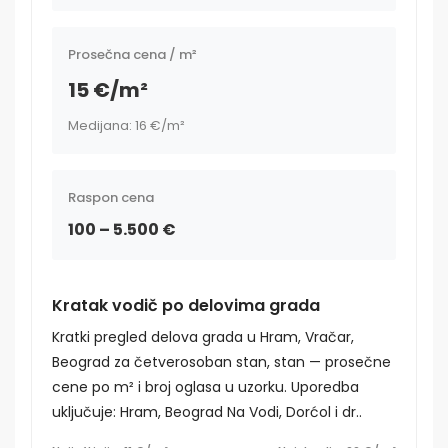
Prosečna cena / m²
15 €/m²
Medijana: 16 €/m²
Raspon cena
100 – 5.500 €
Kratak vodič po delovima grada
Kratki pregled delova grada u Hram, Vračar,
Beograd za četverosoban stan, stan — prosečne
cene po m² i broj oglasa u uzorku. Uporedba
uključuje: Hram, Beograd Na Vodi, Dorćol i dr..