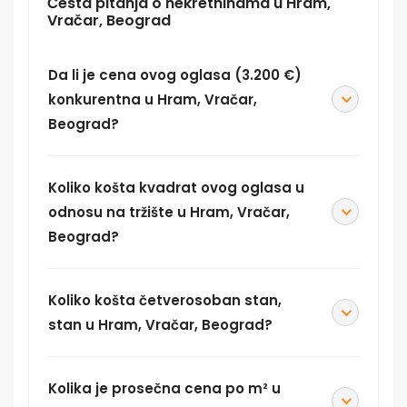
Česta pitanja o nekretninama u Hram,
Vračar, Beograd
Da li je cena ovog oglasa (3.200 €)
konkurentna u Hram, Vračar,
Beograd?
Koliko košta kvadrat ovog oglasa u
odnosu na tržište u Hram, Vračar,
Beograd?
Koliko košta četverosoban stan,
stan u Hram, Vračar, Beograd?
Kolika je prosečna cena po m² u