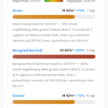
Najjeftinije: 11 €/m²
Najskuplje: 22 €/m²
Hram
19 €/m²
+73%
· 7 ogl.
Hram ima prosečno 19 €/m² — 73% iznad
najjeftinijeg dela grada (Lekino Brdo). U uzorku je 7
oglasa za četverosoban stan, stan, s prosečnom
cenom od 2.879 €/mes. i površinom oko 151,9 m².
Beograd Na Vodi
22 €/m²
+100%
· 5 ogl.
Beograd Na Vodi ima prosečno 22 €/m² — 100%
iznad najjeftinijeg dela grada (Lekino Brdo). U uzorku
je 5 oglasa za četverosoban stan, stan, s
prosečnom cenom od 1.310 €/mes. i površinom oko
63,2 m².
Dorćol
19 €/m²
+73%
· 5 ogl.