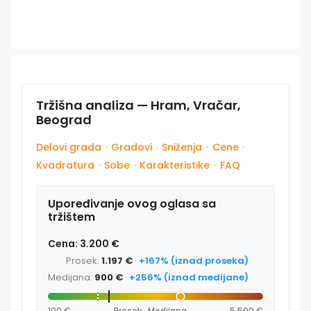
Tržišna analiza — Hram, Vračar,
Beograd
Delovi grada
·
Gradovi
·
Sniženja
·
Cene
·
Kvadratura
·
Sobe
·
Karakteristike
·
FAQ
Upoređivanje ovog oglasa sa
tržištem
Cena: 3.200 €
Prosek:
1.197 €
·
+167% (iznad proseka)
Medijana:
900 €
·
+256% (iznad medijane)
100 €
Prosek · Medijana
5.500 €