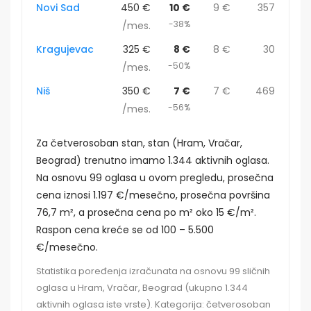
Novi Sad
450 €
10 €
9 €
357
-38%
/mes.
Kragujevac
325 €
8 €
8 €
30
-50%
/mes.
Niš
350 €
7 €
7 €
469
-56%
/mes.
Za četverosoban stan, stan (Hram, Vračar,
Beograd) trenutno imamo 1.344 aktivnih oglasa.
Na osnovu 99 oglasa u ovom pregledu, prosečna
cena iznosi 1.197 €/mesečno, prosečna površina
76,7 m², a prosečna cena po m² oko 15 €/m².
Raspon cena kreće se od 100 – 5.500
€/mesečno.
Statistika poređenja izračunata na osnovu 99 sličnih
oglasa u Hram, Vračar, Beograd (ukupno 1.344
aktivnih oglasa iste vrste). Kategorija: četverosoban