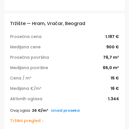
Tržište — Hram, Vračar, Beograd
Prosečna cena
1.197 €
Medijana cene
900 €
Prosečna površina
76,7 m²
Medijana površine
65,0 m²
Cena / m²
15 €
Medijana €/m²
16 €
Aktivnih oglasa
1.344
Ovaj oglas:
26 €/m²
·
iznad proseka
Tržišni pregled ↓