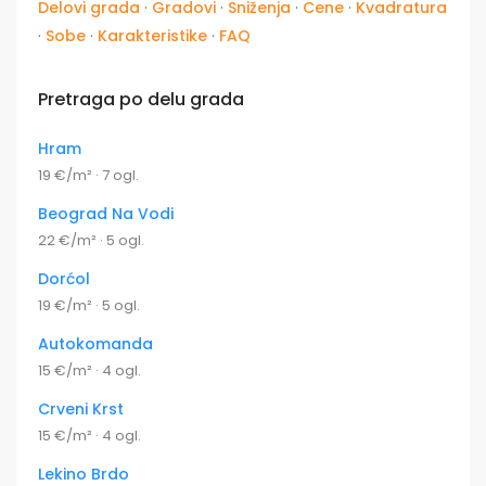
Delovi grada
·
Gradovi
·
Sniženja
·
Cene
·
Kvadratura
·
Sobe
·
Karakteristike
·
FAQ
Pretraga po delu grada
Hram
19 €/m² · 7 ogl.
Beograd Na Vodi
22 €/m² · 5 ogl.
Dorćol
19 €/m² · 5 ogl.
Autokomanda
15 €/m² · 4 ogl.
Crveni Krst
15 €/m² · 4 ogl.
Lekino Brdo