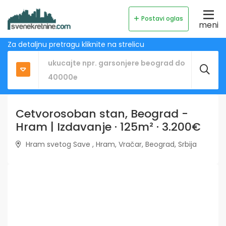
Postavi oglas
meni
Za detaljnu pretragu kliknite na strelicu
Cetvorosoban stan, Beograd -
Hram | Izdavanje · 125m² · 3.200€
Hram svetog Save , Hram, Vračar, Beograd, Srbija