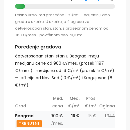
Lekino Brdo ima prosečno 11 €/m² — najjeftiniji deo
grada u uzorku. U uzorku je 4 oglasa za
četverosoban stan, stan, s prosečnom cenom od
763 €/mes. i površinom oko 70,3 m².
Poređenje gradova
četverosoban stan, stan u Beograd imaju
medijanu cene od 900 €/mes. (prosek 1.197
€/mes.) i medijanu od 16 €/m² (prosek 15 €/m²)
— jeftinije od Novi Sad (10 €/m²) i Kragujevac (8
€/m²).
Med.
Med.
Pros.
Grad
cena
€/m²
€/m²
Oglasa
Beograd
900 €
16 €
15 €
1.344
/mes.
TRENUTNI