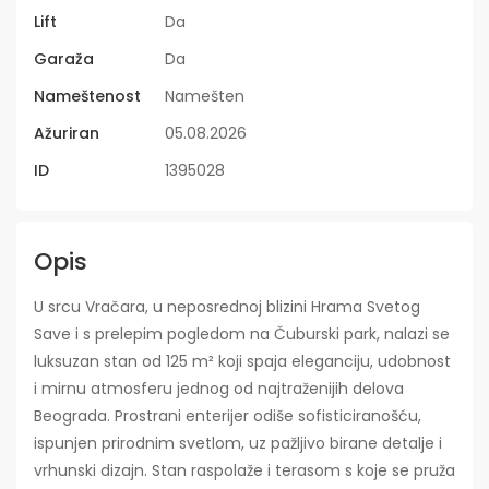
Lift
Da
Garaža
Da
Nameštenost
Namešten
Ažuriran
05.08.2026
ID
1395028
Opis
U srcu Vračara, u neposrednoj blizini Hrama Svetog
Save i s prelepim pogledom na Čuburski park, nalazi se
luksuzan stan od 125 m² koji spaja eleganciju, udobnost
i mirnu atmosferu jednog od najtraženijih delova
Beograda. Prostrani enterijer odiše sofisticiranošću,
ispunjen prirodnim svetlom, uz pažljivo birane detalje i
vrhunski dizajn. Stan raspolaže i terasom s koje se pruža