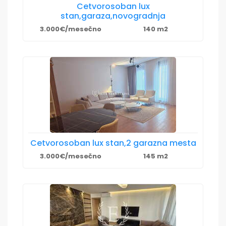
Cetvorosoban lux
stan,garaza,novogradnja
3.000€/mesečno
140 m2
Cetvorosoban lux stan,2 garazna mesta
3.000€/mesečno
145 m2