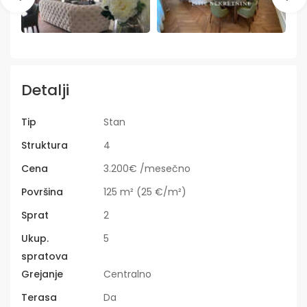
Detalji
Tip
Stan
Struktura
4
Cena
3.200€ /mesečno
Površina
125 m² (25 €/m²)
Sprat
2
Ukup.
5
spratova
Grejanje
Centralno
Terasa
Da