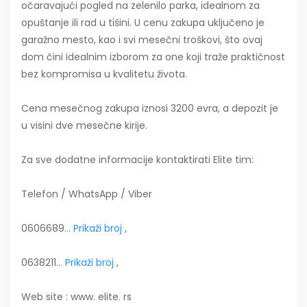
očaravajući pogled na zelenilo parka, idealnom za
opuštanje ili rad u tišini. U cenu zakupa uključeno je
garažno mesto, kao i svi mesečni troškovi, što ovaj
dom čini idealnim izborom za one koji traže praktičnost
bez kompromisa u kvalitetu života.
Cena mesečnog zakupa iznosi 3200 evra, a depozit je
u visini dve mesečne kirije.
Za sve dodatne informacije kontaktirati Elite tim:
Telefon / WhatsApp / Viber
0606689
... Prikaži broj
,
0638211
... Prikaži broj
,
Web site : www. elite. rs