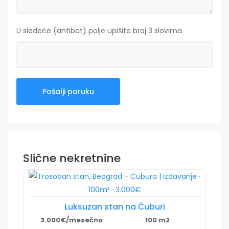
U sledeće (antibot) polje upišite broj 3 slovima
Slične nekretnine
Luksuzan stan na Čuburi
3.000€/mesečno
100 m2