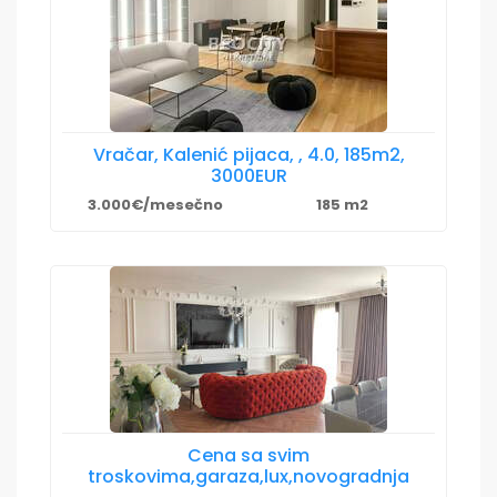
Vračar, Kalenić pijaca, , 4.0, 185m2,
3000EUR
3.000€/mesečno
185 m2
Cena sa svim
troskovima,garaza,lux,novogradnja