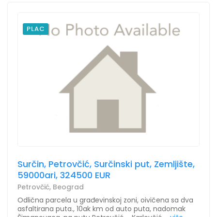
PLAC
Surčin, Petrovčić, Surčinski put, Zemljište,
59000ari, 324500 EUR
Petrovčić, Beograd
Odlična parcela u građevinskoj zoni, oivičena sa dva
asfaltirana puta., 10ak km od auto puta, nadomak