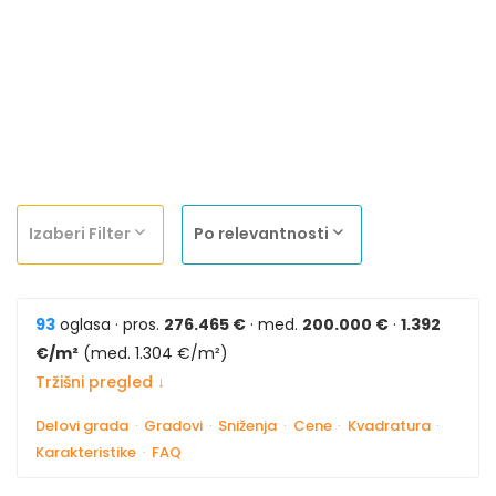
Izaberi Filter
Po relevantnosti
93
oglasa · pros.
276.465 €
· med.
200.000 €
·
1.392
€/m²
(med. 1.304 €/m²)
Tržišni pregled ↓
Delovi grada
·
Gradovi
·
Sniženja
·
Cene
·
Kvadratura
·
Karakteristike
·
FAQ