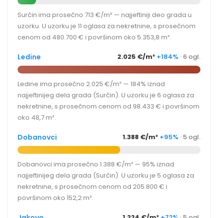
Surčin ima prosečno 713 €/m² — najjeftiniji deo grada u
uzorku. U uzorku je 11 oglasa za nekretnine, s prosečnom
cenom od 480.700 € i površinom oko 5.353,8 m².
Ledine
2.025 €/m²
+184%
· 6 ogl.
Ledine ima prosečno 2.025 €/m² — 184% iznad
najjeftinijeg dela grada (Surčin). U uzorku je 6 oglasa za
nekretnine, s prosečnom cenom od 98.433 € i površinom
oko 48,7 m².
Dobanovci
1.388 €/m²
+95%
· 5 ogl.
Dobanovci ima prosečno 1.388 €/m² — 95% iznad
najjeftinijeg dela grada (Surčin). U uzorku je 5 oglasa za
nekretnine, s prosečnom cenom od 205.800 € i
površinom oko 152,2 m².
Jakovo
1.224 €/m²
+72%
· 5 ogl.