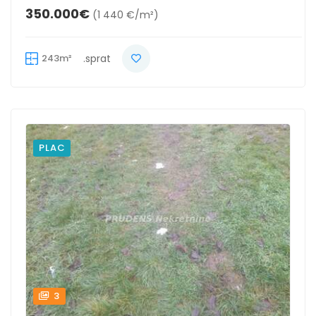
350.000€
(1 440 €/m²)
243m²
.sprat
PLAC
3