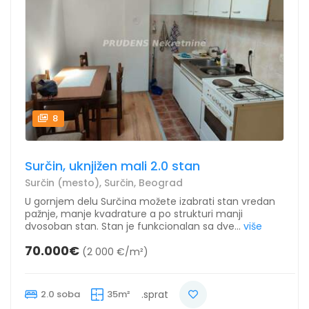
8
Surčin, uknjižen mali 2.0 stan
Surčin (mesto), Surčin, Beograd
U gornjem delu Surčina možete izabrati stan vredan
pažnje, manje kvadrature a po strukturi manji
dvosoban stan. Stan je funkcionalan sa dve...
više
70.000€
(2 000 €/m²)
2.0 soba
35m²
.sprat