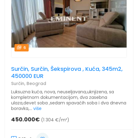
6
Surčin, Surčin, Šekspirova , Kuća, 345m2,
450000 EUR
Surčin, Beograd
Luksuzna kuća, nova, neuseljavana,uknjizena, sa
kompletnom dokumentacijom, dva zasebna
ulaza,devet soba ,sedam spavaćih soba i dva dnevna
boravka,...
više
450.000€
(1 304 €/m²)