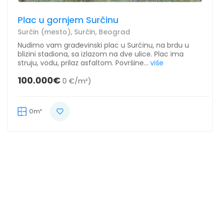
Plac u gornjem Surčinu
Surčin (mesto), Surčin, Beograd
Nudimo vam građevinski plac u Surčinu, na brdu u
blizini stadiona, sa izlazom na dve ulice. Plac ima
struju, vodu, prilaz asfaltom. Površine...
više
100.000€
0 €/m²)
0m²