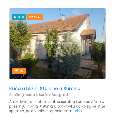
KUĆA
NOVO
10
Kuća u blizini Sterijine u Surčinu
Surčin (mesto), Surčin, Beograd
Atraktivna, vrlo intetesantna spratna kuća površine u
prizemlju 147m2 + 96m2 u potkrovlju do kojeg se stiže
spoljnim, pokrivenim stepenicama....
više