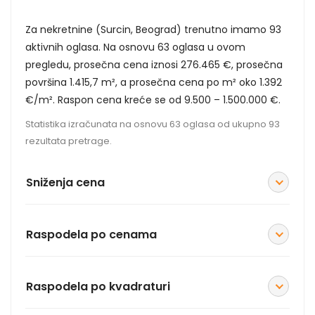
Za nekretnine (Surcin, Beograd) trenutno imamo 93
aktivnih oglasa. Na osnovu 63 oglasa u ovom
pregledu, prosečna cena iznosi 276.465 €, prosečna
površina 1.415,7 m², a prosečna cena po m² oko 1.392
€/m². Raspon cena kreće se od 9.500 – 1.500.000 €.
Statistika izračunata na osnovu 63 oglasa od ukupno 93
rezultata pretrage.
Sniženja cena
Raspodela po cenama
Raspodela po kvadraturi