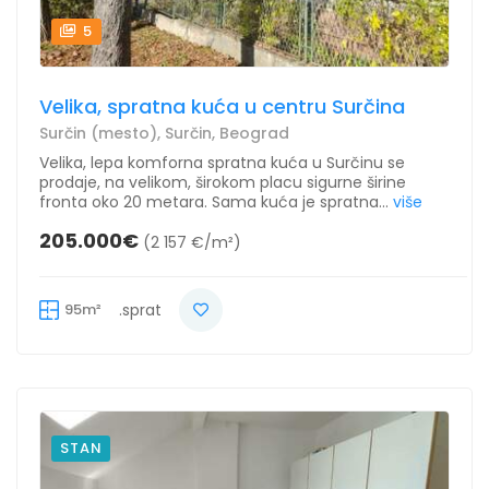
5
Velika, spratna kuća u centru Surčina
Surčin (mesto), Surčin, Beograd
Velika, lepa komforna spratna kuća u Surčinu se
prodaje, na velikom, širokom placu sigurne širine
fronta oko 20 metara. Sama kuća je spratna...
više
205.000€
(2 157 €/m²)
95m²
.sprat
STAN