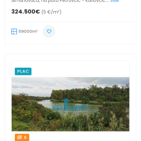
Šimanovaca, na putu Petrovčić - Karlovčić....
više
324.500€
(5 €/m²)
59000m²
PLAC
6