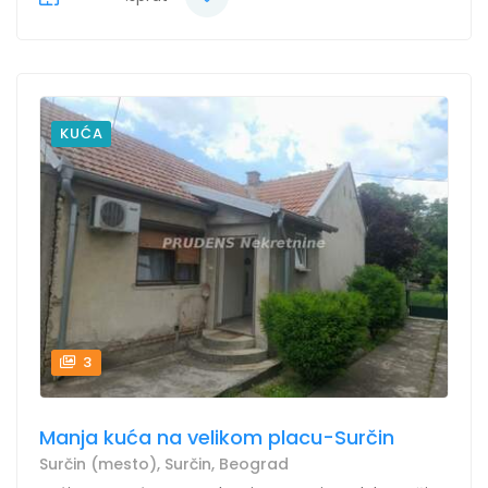
KUĆA
3
Manja kuća na velikom placu-Surčin
Surčin (mesto), Surčin, Beograd