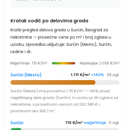
Kratak vodič po delovima grada
Kratki pregled delova grada u Surcin, Beograd za
nekretnine — prosečne cene po m² i broj oglasa u
uzorku. Uporedba uključuje: Surčin (Mesto), Surčin,
Ledine i dr..
Najjeftinije: 713 €/m²
Najskuplje: 2.025 €/m²
Surčin (Mesto)
1.711 €/m²
+140%
· 26 ogl.
Surčin (Mesto) ima prosečno 1.711 €/m² — 140% iznad
najjeftinijeg dela grada (Surčin). U uzorku je 26 oglasa za
nekretnine, s prosečnom cenom od 292.385 € i
površinom oko 819,7 m².
Surčin
713 €/m²
najjeftinije
· 11 ogl.