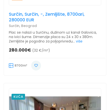
Surčin, Surčin, -, Zemljište, 8700ari,
280000 EUR
Surčin, Beograd
Plac se nalazi u Surčinu, dužinom uz kanal Galovica,
na ivici šume. Dimenzije placa su 24 x 30 x 380m.
Zemljište je pogodno za poljoprivredu...
više
280.000€
(32 €/m²)
8700m²
KUĆA