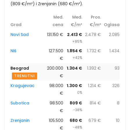
(809 €/m²) i Zrenjanin (680 €/m²).
Med.
Med.
Pros.
Grad
cena
€/m²
€/m²
Oglasa
Novi Sad
131.150 €
2.413 €
2.478 €
2.085
+85%
Niš
127.500
1.854 €
1.732 €
1.434
+42%
€
Beograd
200.000
1.304 €
1.392 €
93
€
TRENUTNI
Kragujevac
98.000
1.300 €
1.214 €
326
0%
€
Subotica
98.500
809 €
814 €
8
-38%
€
Zrenjanin
105.500
680 €
679 €
10
-48%
€