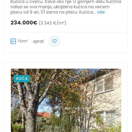
Kućica u cveću, trava oko nje. U gornjem delu Surčina
nalazi se ova manja, uknjižena kućica na većem
placu od 9 ari, 1/1 sama na placu. Kućica...
više
234.000€
(3 342 €/m²)
70m²
.sprat
KUĆA