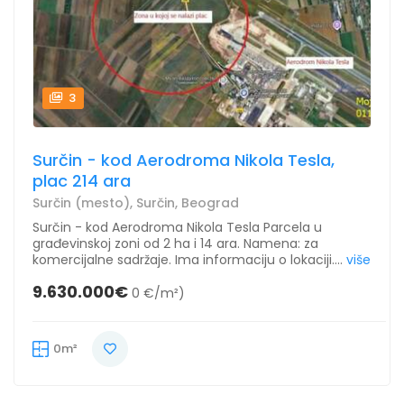
3
Surčin - kod Aerodroma Nikola Tesla,
plac 214 ara
Surčin (mesto), Surčin, Beograd
Surčin - kod Aerodroma Nikola Tesla Parcela u
građevinskoj zoni od 2 ha i 14 ara. Namena: za
komercijalne sadržaje. Ima informaciju o lokaciji....
više
9.630.000€
0 €/m²)
0m²