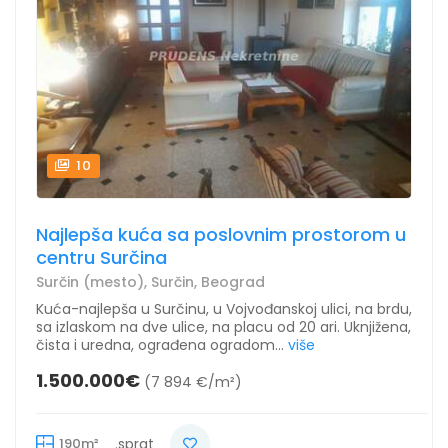
10
Najlepša kuća sa poslovnim prostorom u
centru Surčina
Surčin (mesto), Surčin, Beograd
Kuća-najlepša u Surčinu, u Vojvođanskoj ulici, na brdu,
sa izlaskom na dve ulice, na placu od 20 ari. Uknjižena,
čista i uredna, ograđena ogradom...
više
1.500.000€
(7 894 €/m²)
190m²
.sprat