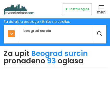
Postavi oglas
meni
Za detaljnu pretragu kliknite na strelicu
Za upit
Beograd surcin
pronađeno
93
oglasa