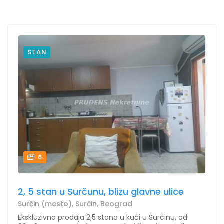
STAN
6
2, 5 stan u Surčunu, blizu glavne ulice
Surčin (mesto), Surčin, Beograd
Ekskluzivna prodaja 2,5 stana u kući u Surčinu, od