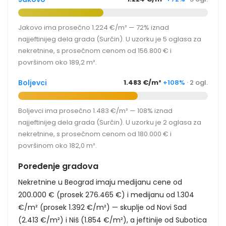
Jakovo ima prosečno 1.224 €/m² — 72% iznad
najjeftinijeg dela grada (Surčin). U uzorku je 5 oglasa za
nekretnine, s prosečnom cenom od 156.800 € i
površinom oko 189,2 m².
Boljevci
1.483 €/m²
+108%
· 2 ogl.
Boljevci ima prosečno 1.483 €/m² — 108% iznad
najjeftinijeg dela grada (Surčin). U uzorku je 2 oglasa za
nekretnine, s prosečnom cenom od 180.000 € i
površinom oko 182,0 m².
Poređenje gradova
Nekretnine u Beograd imaju medijanu cene od
200.000 € (prosek 276.465 €) i medijanu od 1.304
€/m² (prosek 1.392 €/m²) — skuplje od Novi Sad
(2.413 €/m²) i Niš (1.854 €/m²), a jeftinije od Subotica