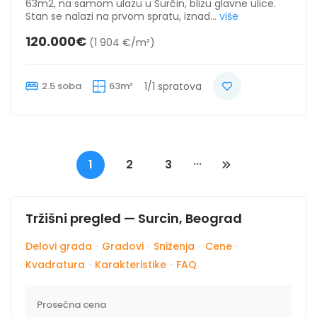
63m2, na samom ulazu u Surčin, blizu glavne ulice.
Stan se nalazi na prvom spratu, iznad...
više
120.000€
(1 904 €/m²)
2.5 soba
63m²
1/1 spratova
...
1
2
3
Tržišni pregled — Surcin, Beograd
Delovi grada
·
Gradovi
·
Sniženja
·
Cene
·
Kvadratura
·
Karakteristike
·
FAQ
Prosečna cena