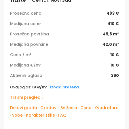
Tržište — Centar, Novi Sad
Prosečna cena
483 €
Medijana cene
410 €
Prosečna površina
49,8 m²
Medijana površine
42,0 m²
Cena / m²
10 €
Medijana €/m²
10 €
Aktivnih oglasa
360
Ovaj oglas:
19 €/m²
·
iznad proseka
Tržišni pregled ↓
Delovi grada
·
Gradovi
·
Sniženja
·
Cene
·
Kvadratura
·
Sobe
·
Karakteristike
·
FAQ