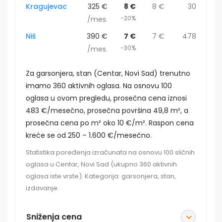
Kragujevac
325 €
8 €
8 €
30
-20%
/mes.
Niš
390 €
7 €
7 €
478
-30%
/mes.
Za garsonjera, stan (Centar, Novi Sad) trenutno
imamo 360 aktivnih oglasa. Na osnovu 100
oglasa u ovom pregledu, prosečna cena iznosi
483 €/mesečno, prosečna površina 49,8 m², a
prosečna cena po m² oko 10 €/m². Raspon cena
kreće se od 250 – 1.600 €/mesečno.
Statistika poređenja izračunata na osnovu 100 sličnih
oglasa u Centar, Novi Sad (ukupno 360 aktivnih
oglasa iste vrste). Kategorija: garsonjera, stan,
izdavanje.
Sniženja cena