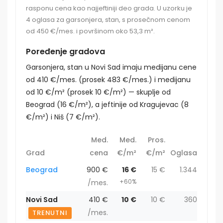
rasponu cena kao najjeftiniji deo grada. U uzorku je
4 oglasa za garsonjera, stan, s prosečnom cenom
od 450 €/mes. i površinom oko 53,3 m².
Poređenje gradova
Garsonjera, stan u Novi Sad imaju medijanu cene
od 410 €/mes. (prosek 483 €/mes.) i medijanu
od 10 €/m² (prosek 10 €/m²) — skuplje od
Beograd (16 €/m²), a jeftinije od Kragujevac (8
€/m²) i Niš (7 €/m²).
Med.
Med.
Pros.
Grad
cena
€/m²
€/m²
Oglasa
Beograd
900 €
16 €
15 €
1.344
+60%
/mes.
Novi Sad
410 €
10 €
10 €
360
/mes.
TRENUTNI