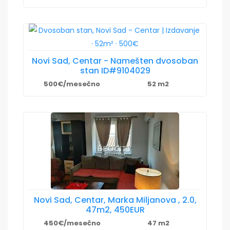
Novi Sad, Centar - Namešten dvosoban
stan ID#9104029
500€/mesečno
52 m2
Novi Sad, Centar, Marka Miljanova , 2.0,
47m2, 450EUR
450€/mesečno
47 m2