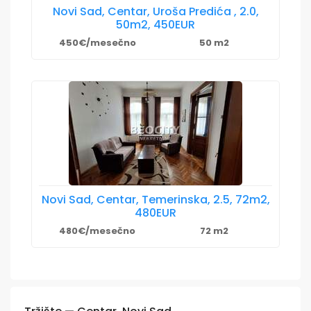
Novi Sad, Centar, Uroša Predića , 2.0,
50m2, 450EUR
450€/mesečno
50 m2
Novi Sad, Centar, Temerinska, 2.5, 72m2,
480EUR
480€/mesečno
72 m2