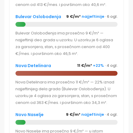
cenom od 413 €/mes. i površinom oko 40,6 m².
Bulevar Oslobođenja
9 €/m²
najjeftinije
· 6 ogl.
Bulevar Oslobođenja ima prosečno 9 €/m² —
najjeftiniji deo grada u uzorku. U uzorku je 6 oglasa
za garsonjera, stan, s prosečnom cenom od 400
€/mes. i površinom oko 46,5 m².
Nova Detelinara
11 €/m²
+22%
· 4 ogl.
Nova Detelinara ima prosečno 11 €/m² — 22% iznad
najjeftinijeg dela grada (Bulevar Oslobođenja). U
uzorku je 4 oglasa za garsonjera, stan, s prosečnom
cenom od 363 €/mes. i površinom oko 34,3 m².
Novo Naselje
9 €/m²
najjeftinije
· 4 ogl.
Novo Naselje ima prosečno 9 €/m² — u istom