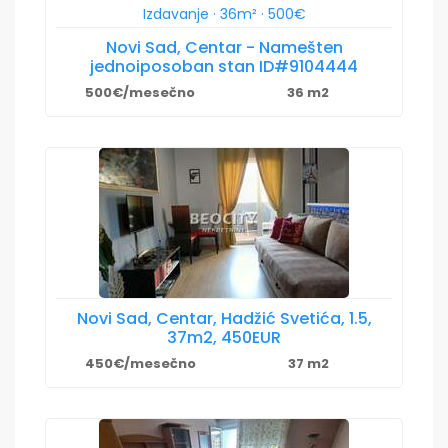
Novi Sad, Centar - Namešten
jednoiposoban stan ID#9104444
500€/mesečno
36 m2
Novi Sad, Centar, Hadžić Svetića, 1.5,
37m2, 450EUR
450€/mesečno
37 m2