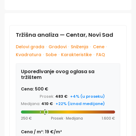
Tržišna analiza — Centar, Novi Sad
Delovi grada
·
Gradovi
·
Sniženja
·
Cene
·
Kvadratura
·
Sobe
·
Karakteristike
·
FAQ
Upoređivanje ovog oglasa sa
tržištem
Cena: 500 €
Prosek:
483 €
·
+4% (u proseku)
Medijana:
410 €
·
+22% (iznad medijane)
250 €
Prosek · Medijana
1.600 €
Cena / m²: 19 €/m²