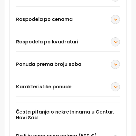
Raspodela po cenama
Raspodela po kvadraturi
Ponuda prema broju soba
Karakteristike ponude
Česta pitanja o nekretninama u Centar,
Novi Sad
Da li je cena ovog oglasa (500 €)