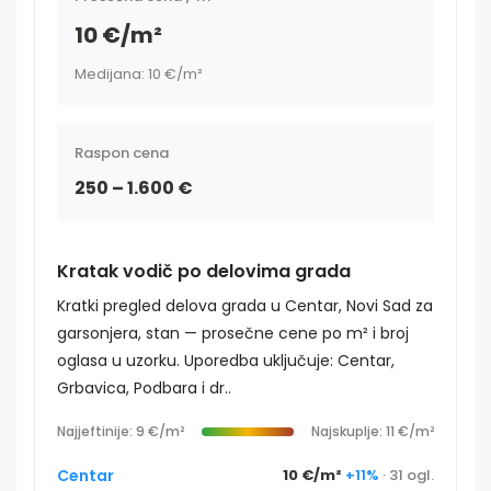
10 €/m²
Medijana: 10 €/m²
Raspon cena
250 – 1.600 €
Kratak vodič po delovima grada
Kratki pregled delova grada u Centar, Novi Sad za
garsonjera, stan — prosečne cene po m² i broj
oglasa u uzorku. Uporedba uključuje: Centar,
Grbavica, Podbara i dr..
Najjeftinije: 9 €/m²
Najskuplje: 11 €/m²
Centar
10 €/m²
+11%
· 31 ogl.