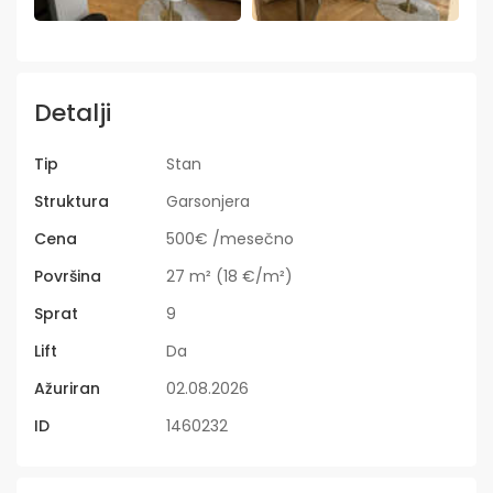
Detalji
Tip
Stan
Struktura
Garsonjera
Cena
500€ /mesečno
Površina
27 m² (18 €/m²)
Sprat
9
Lift
Da
Ažuriran
02.08.2026
ID
1460232