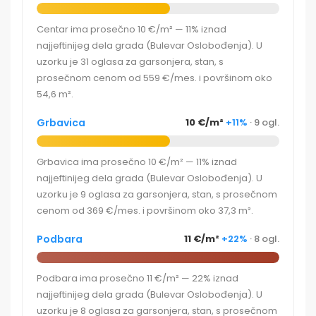
Centar ima prosečno 10 €/m² — 11% iznad
najjeftinijeg dela grada (Bulevar Oslobođenja). U
uzorku je 31 oglasa za garsonjera, stan, s
prosečnom cenom od 559 €/mes. i površinom oko
54,6 m².
Grbavica
10 €/m²
+11%
· 9 ogl.
Grbavica ima prosečno 10 €/m² — 11% iznad
najjeftinijeg dela grada (Bulevar Oslobođenja). U
uzorku je 9 oglasa za garsonjera, stan, s prosečnom
cenom od 369 €/mes. i površinom oko 37,3 m².
Podbara
11 €/m²
+22%
· 8 ogl.
Podbara ima prosečno 11 €/m² — 22% iznad
najjeftinijeg dela grada (Bulevar Oslobođenja). U
uzorku je 8 oglasa za garsonjera, stan, s prosečnom