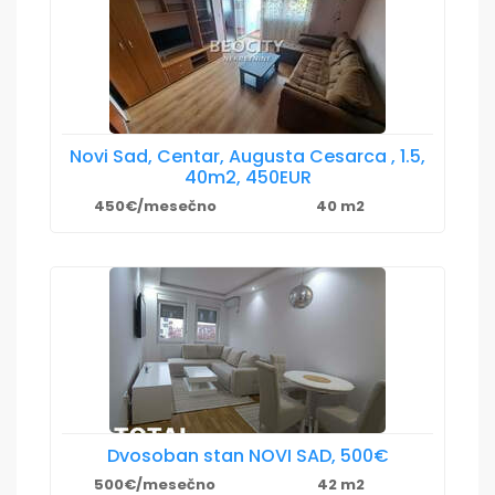
Novi Sad, Centar, Augusta Cesarca , 1.5,
40m2, 450EUR
450€/mesečno
40 m2
Dvosoban stan NOVI SAD, 500€
500€/mesečno
42 m2