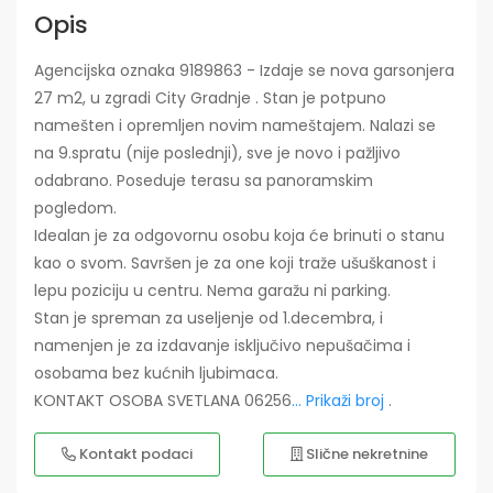
Opis
Agencijska oznaka 9189863 - Izdaje se nova garsonjera
27 m2, u zgradi City Gradnje . Stan je potpuno
namešten i opremljen novim nameštajem. Nalazi se
na 9.spratu (nije poslednji), sve je novo i pažljivo
odabrano. Poseduje terasu sa panoramskim
pogledom.
Idealan je za odgovornu osobu koja će brinuti o stanu
kao o svom. Savršen je za one koji traže ušuškanost i
lepu poziciju u centru. Nema garažu ni parking.
Stan je spreman za useljenje od 1.decembra, i
namenjen je za izdavanje isključivo nepušačima i
osobama bez kućnih ljubimaca.
KONTAKT OSOBA SVETLANA 06256
... Prikaži broj
.
Kontakt podaci
Slične nekretnine