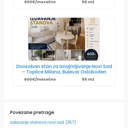
600€/mesečno
56 m2
Dvosoban stan za iznajmljivanje Novi Sad
– Toplice Milana, Bulevar Oslobođen
600€/mesečno
55 m2
Povezane pretrage
izdavanje stanova novi sad (357)