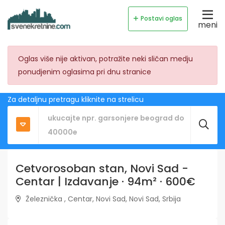
Postavi oglas
meni
Oglas više nije aktivan, potražite neki sličan medju
ponudjenim oglasima pri dnu stranice
Za detaljnu pretragu kliknite na strelicu
Cetvorosoban stan, Novi Sad -
Centar | Izdavanje · 94m² · 600€
Železnička , Centar, Novi Sad, Novi Sad, Srbija