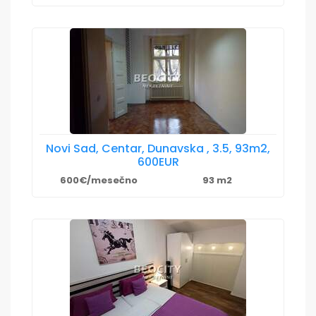
Novi Sad, Centar, Dunavska , 3.5, 93m2,
600EUR
600€/mesečno
93 m2