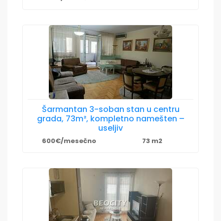
Šarmantan 3-soban stan u centru
grada, 73m², kompletno namešten –
useljiv
600€/mesečno
73 m2