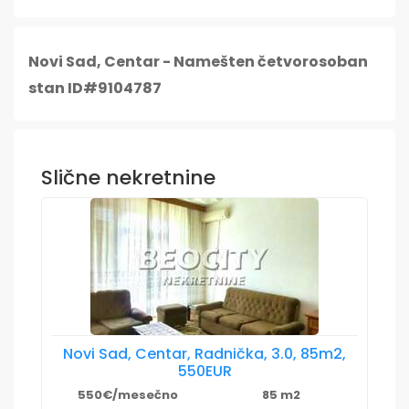
Novi Sad, Centar - Namešten četvorosoban
stan ID#9104787
Slične nekretnine
Novi Sad, Centar, Radnička, 3.0, 85m2,
550EUR
550€/mesečno
85 m2