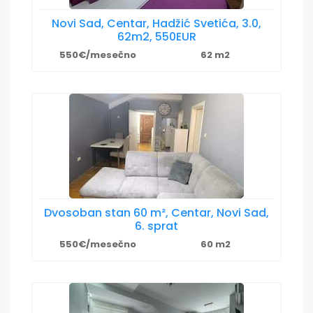
Novi Sad, Centar, Hadžić Svetića, 3.0,
62m2, 550EUR
550€/mesečno
62 m2
Dvosoban stan 60 m², Centar, Novi Sad,
6. sprat
550€/mesečno
60 m2