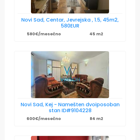
Novi Sad, Centar, Jevrejska , 1.5, 45m2,
580EUR
580€/mesečno
45 m2
Novi Sad, Kej - Namešten dvoiposoban
stan ID#9104228
600€/mesečno
84 m2