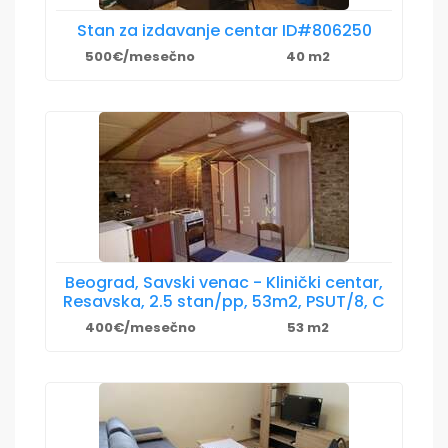
Stan za izdavanje centar ID#806250
500€/mesečno
40 m2
Beograd, Savski venac - Klinički centar,
Resavska, 2.5 stan/pp, 53m2, PSUT/8, C
400€/mesečno
53 m2