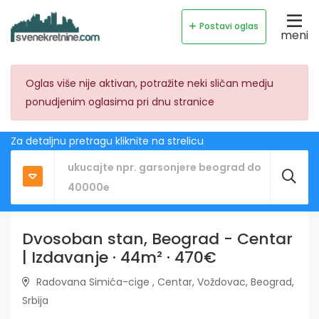
Postavi oglas
meni
Oglas više nije aktivan, potražite neki sličan medju
ponudjenim oglasima pri dnu stranice
Za detaljnu pretragu kliknite na strelicu
Dvosoban stan, Beograd - Centar
| Izdavanje · 44m² · 470€
Radovana Simića-cige , Centar, Voždovac, Beograd,
Srbija