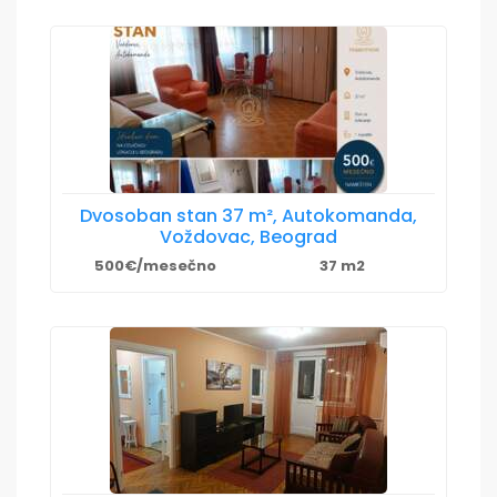
Dvosoban stan 37 m², Autokomanda,
Voždovac, Beograd
500€/mesečno
37 m2