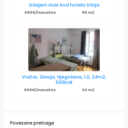
Izdajem stan kod hotela Srbija
490€/mesečno
55 m2
Vračar, Slavija, Njegoševa, 1.0, 24m2,
500EUR
500€/mesečno
24 m2
Povezane pretrage