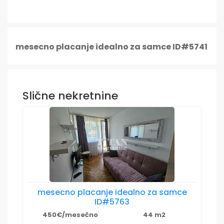
mesecno placanje idealno za samce ID#5741
Slične nekretnine
mesecno placanje idealno za samce
ID#5763
450€/mesečno
44 m2