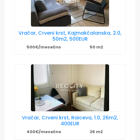
Vračar, Crveni krst, Kajmakčalanska, 2.0,
50m2, 500EUR
500€/mesečno
50 m2
Vračar, Crveni krst, Raiceva, 1.0, 26m2,
400EUR
400€/mesečno
26 m2