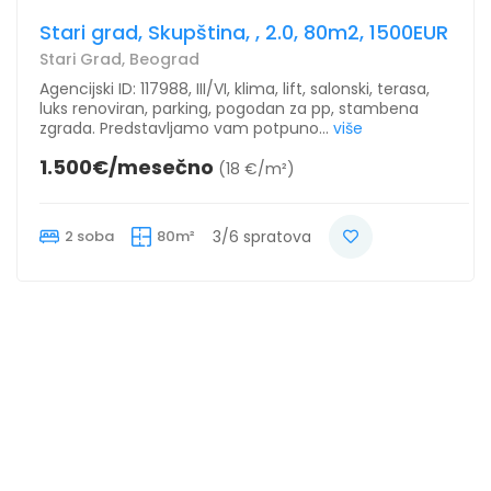
Stari grad, Skupština, , 2.0, 80m2, 1500EUR
Stari Grad, Beograd
Agencijski ID: 117988, III/VI, klima, lift, salonski, terasa,
luks renoviran, parking, pogodan za pp, stambena
zgrada. Predstavljamo vam potpuno...
više
1.500€/mesečno
(18 €/m²)
2 soba
80m²
3/6 spratova