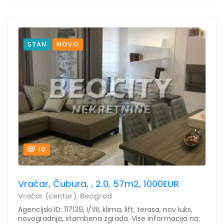
STAN
NOVO
10
Vračar, Čubura, , 2.0, 57m2, 1000EUR
Vračar (centar), Beograd
Agencijski ID: 117139, I/VII, klima, lift, terasa, nov luks,
novogradnja, stambena zgrada. Vise informacija na: