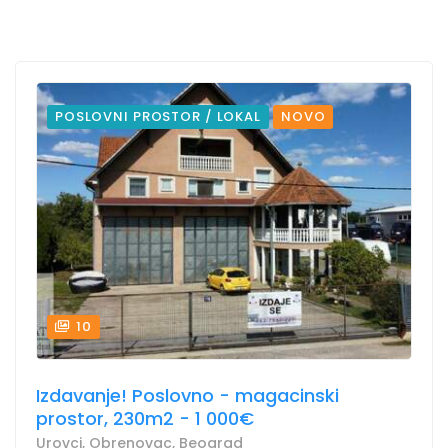
POSLOVNI PROSTOR / LOKAL
NOVO
10
Izdavanje! Poslovno - magacinski
prostor, 230m2 - 1 000€
Urovci, Obrenovac, Beograd