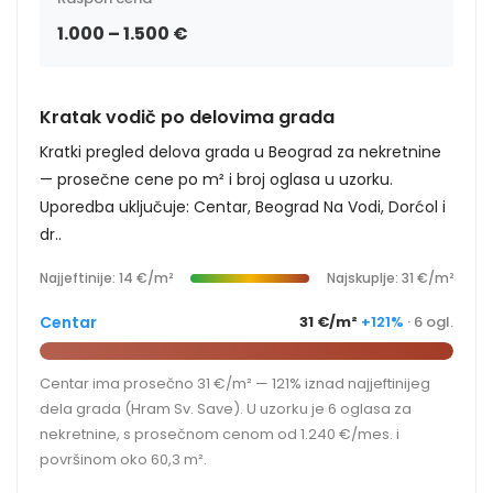
1.000 – 1.500 €
Kratak vodič po delovima grada
Kratki pregled delova grada u Beograd za nekretnine
— prosečne cene po m² i broj oglasa u uzorku.
Uporedba uključuje: Centar, Beograd Na Vodi, Dorćol i
dr..
Najjeftinije: 14 €/m²
Najskuplje: 31 €/m²
Centar
31 €/m²
+121%
· 6 ogl.
Centar ima prosečno 31 €/m² — 121% iznad najjeftinijeg
dela grada (Hram Sv. Save). U uzorku je 6 oglasa za
nekretnine, s prosečnom cenom od 1.240 €/mes. i
površinom oko 60,3 m².