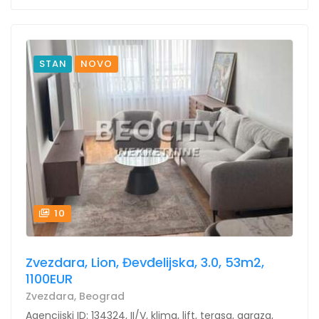
STAN
NOVO
10
Zvezdara, Lion, Đevđelijska, 3.0, 53m2,
1100EUR
Zvezdara, Beograd
Agencijski ID: 134324, II/V, klima, lift, terasa, garaza,