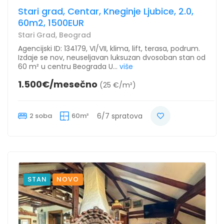
Stari grad, Centar, Kneginje Ljubice, 2.0,
60m2, 1500EUR
Stari Grad, Beograd
Agencijski ID: 134179, VI/VII, klima, lift, terasa, podrum.
Izdaje se nov, neuseljavan luksuzan dvosoban stan od
60 m² u centru Beograda U...
više
1.500€/mesečno
(25 €/m²)
2 soba
60m²
6/7 spratova
STAN
NOVO