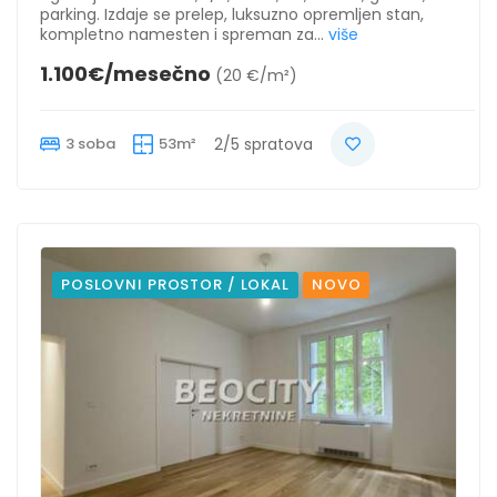
parking. Izdaje se prelep, luksuzno opremljen stan,
kompletno namesten i spreman za...
više
1.100€/mesečno
(20 €/m²)
3 soba
53m²
2/5 spratova
POSLOVNI PROSTOR / LOKAL
NOVO