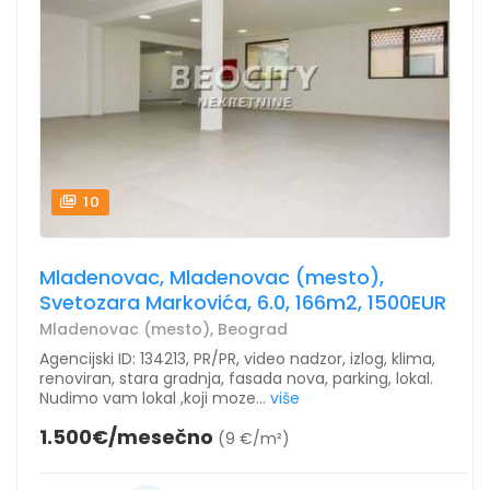
10
Mladenovac, Mladenovac (mesto),
Svetozara Markovića, 6.0, 166m2, 1500EUR
Mladenovac (mesto), Beograd
Agencijski ID: 134213, PR/PR, video nadzor, izlog, klima,
renoviran, stara gradnja, fasada nova, parking, lokal.
Nudimo vam lokal ,koji moze...
više
1.500€/mesečno
(9 €/m²)