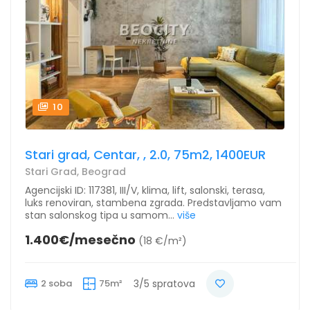
10
Stari grad, Centar, , 2.0, 75m2, 1400EUR
Stari Grad, Beograd
Agencijski ID: 117381, III/V, klima, lift, salonski, terasa,
luks renoviran, stambena zgrada. Predstavljamo vam
stan salonskog tipa u samom...
više
1.400€/mesečno
(18 €/m²)
2 soba
75m²
3/5 spratova