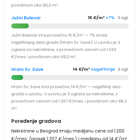
površinom oko 80,0 m².
Južni Bulevar
15 €/m²
+7%
· 3 ogl.
Južni Bulevar ima prosečno 15 €/m² — 7% iznad
najjeftinijeg dela grada (Hram Sv. Save). U uzorku je 3
oglasa za nekretnine, s prosečnom cenom od 1.033
€/mes. i površinom oko 68,0 m².
Hram Sv. Save
14 €/m²
najjeftinije
· 3 ogl.
Hram Sv. Save ima prosečno 14 €/m² — najjeftiniji deo
grada u uzorku. U uzorku je 3 oglasa za nekretnine, s
prosečnom cenom od 1.267 €/mes. i površinom oko 88,3
m².
Poređenje gradova
Nekretnine u Beograd imaju medijanu cene od 1.200
€/mes. (prosek 1.207 €/mes.) i medijanu od 14 €/m²