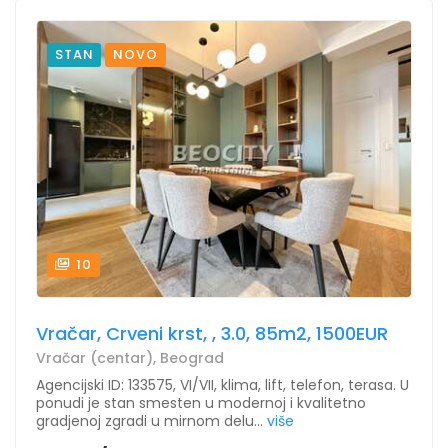
STAN
NOVO
10
Vračar, Crveni krst, , 3.0, 85m2, 1500EUR
Vračar (centar), Beograd
Agencijski ID: 133575, VI/VII, klima, lift, telefon, terasa. U
ponudi je stan smesten u modernoj i kvalitetno
gradjenoj zgradi u mirnom delu...
više