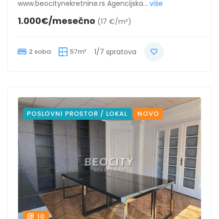
www.beocitynekretnine.rs Agencijska...
više
1.000€/mesečno
(17 €/m²)
2 soba
57m²
1/7 spratova
POSLOVNI PROSTOR / LOKAL
NOVO
10