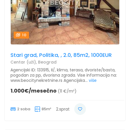
10
Stari grad, Politika, , 2.0, 85m2, 1000EUR
Centar (uži), Beograd
Agencijski ID: 133915, II/, klima, terasa, dvoriste/basta,
pogodan za pp, dvorisna zgrada. Vise informacija na:
www.beocitynekretnine.rs Agencijska...
više
1.000€/mesečno
(11 €/m²)
2 soba
85m²
2.sprat