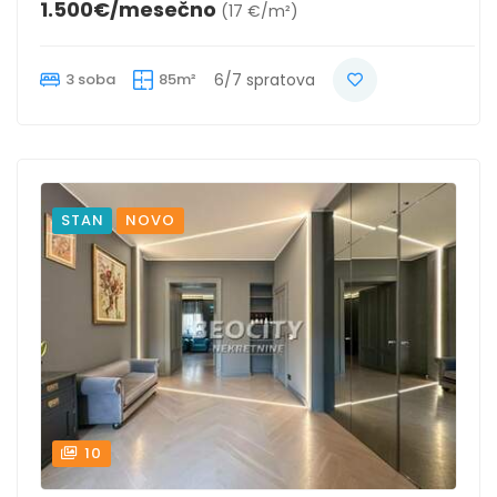
1.500€/mesečno
(17 €/m²)
3 soba
85m²
6/7 spratova
STAN
NOVO
10