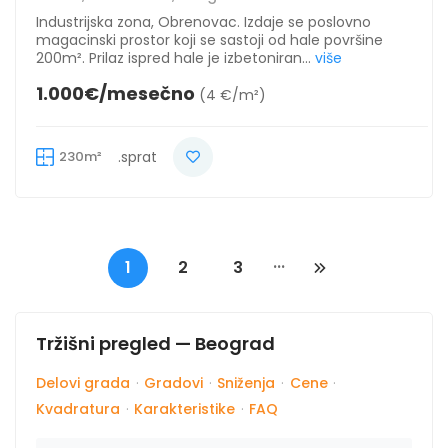
Industrijska zona, Obrenovac. Izdaje se poslovno
magacinski prostor koji se sastoji od hale površine
200m². Prilaz ispred hale je izbetoniran...
više
1.000€/mesečno
(4 €/m²)
230m²
.sprat
...
1
2
3
Tržišni pregled — Beograd
Delovi grada
·
Gradovi
·
Sniženja
·
Cene
·
Kvadratura
·
Karakteristike
·
FAQ