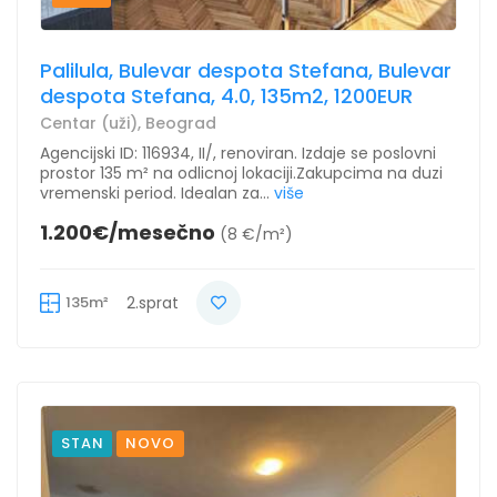
Palilula, Bulevar despota Stefana, Bulevar
despota Stefana, 4.0, 135m2, 1200EUR
Centar (uži), Beograd
Agencijski ID: 116934, II/, renoviran. Izdaje se poslovni
prostor 135 m² na odlicnoj lokaciji.Zakupcima na duzi
vremenski period. Idealan za...
više
1.200€/mesečno
(8 €/m²)
135m²
2.sprat
STAN
NOVO