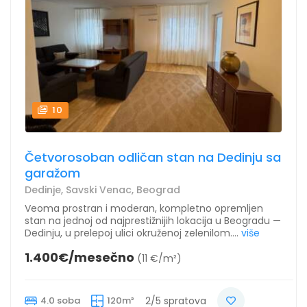
10
Četvorosoban odličan stan na Dedinju sa
garažom
Dedinje, Savski Venac, Beograd
Veoma prostran i moderan, kompletno opremljen
stan na jednoj od najprestižnijih lokacija u Beogradu —
Dedinju, u prelepoj ulici okruženoj zelenilom....
više
1.400€/mesečno
(11 €/m²)
4.0 soba
120m²
2/5 spratova