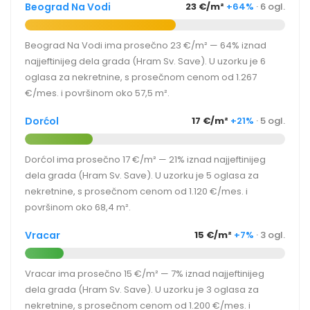
Beograd Na Vodi
23 €/m²
+64%
· 6 ogl.
Beograd Na Vodi ima prosečno 23 €/m² — 64% iznad
najjeftinijeg dela grada (Hram Sv. Save). U uzorku je 6
oglasa za nekretnine, s prosečnom cenom od 1.267
€/mes. i površinom oko 57,5 m².
Dorćol
17 €/m²
+21%
· 5 ogl.
Dorćol ima prosečno 17 €/m² — 21% iznad najjeftinijeg
dela grada (Hram Sv. Save). U uzorku je 5 oglasa za
nekretnine, s prosečnom cenom od 1.120 €/mes. i
površinom oko 68,4 m².
Vracar
15 €/m²
+7%
· 3 ogl.
Vracar ima prosečno 15 €/m² — 7% iznad najjeftinijeg
dela grada (Hram Sv. Save). U uzorku je 3 oglasa za
nekretnine, s prosečnom cenom od 1.200 €/mes. i