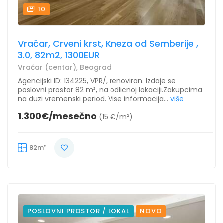
10
Vračar, Crveni krst, Kneza od Semberije ,
3.0, 82m2, 1300EUR
Vračar (centar), Beograd
Agencijski ID: 134225, VPR/, renoviran. Izdaje se
poslovni prostor 82 m², na odlicnoj lokaciji.Zakupcima
na duzi vremenski period. Vise informacija...
više
1.300€/mesečno
(15 €/m²)
82m²
POSLOVNI PROSTOR / LOKAL
NOVO