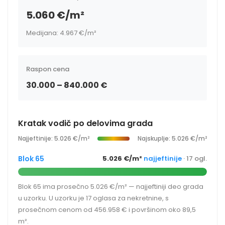
5.060 €/m²
Medijana: 4.967 €/m²
Raspon cena
30.000 – 840.000 €
Kratak vodič po delovima grada
Najjeftinije: 5.026 €/m²
Najskuplje: 5.026 €/m²
Blok 65
5.026 €/m²
najjeftinije
· 17 ogl.
Blok 65 ima prosečno 5.026 €/m² — najjeftiniji deo grada
u uzorku. U uzorku je 17 oglasa za nekretnine, s
prosečnom cenom od 456.958 € i površinom oko 89,5
m².