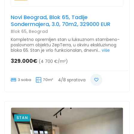
Novi Beograd, Blok 65, Tadije
Sondermajera, 3.0, 70m2, 329000 EUR
Blok 65, Beograd
Kompletno opremljen stan u luksuznom stambeno-
poslovnom objektu ZepTerra, u okviru ekskluzivnog
bloka 65. Stan je vrlo funkcionalan, dnevni...
više
329.000€
(4 700 €/m²)
3 soba
70m²
4/8 spratova
STAN