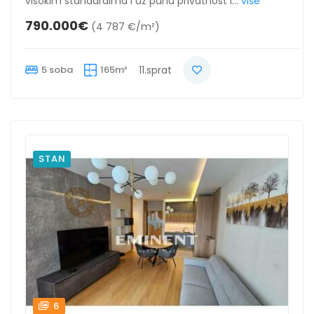
visokim standardima i uz punu privatnost i...
više
790.000€
(4 787 €/m²)
5 soba
165m²
11.sprat
STAN
6