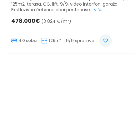
125m2, terasa, CG, lift, 9/9, video interfon, garaža
Ekskluzivan četvorosobni penthouse...
više
478.000€
(3 824 €/m²)
4.0 soba
125m²
9/9 spratova