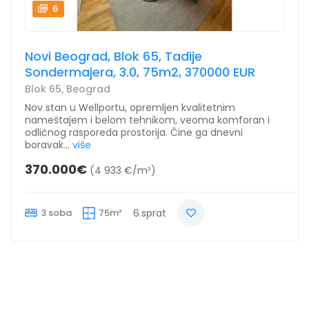
6
Novi Beograd, Blok 65, Tadije
Sondermajera, 3.0, 75m2, 370000 EUR
Blok 65, Beograd
Nov stan u Wellportu, opremljen kvalitetnim
nameštajem i belom tehnikom, veoma komforan i
odličnog rasporeda prostorija. Čine ga dnevni
boravak...
više
370.000€
(4 933 €/m²)
3 soba
75m²
6.sprat