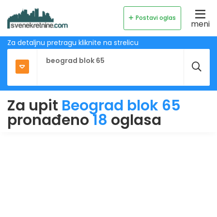
Postavi oglas
meni
Za detaljnu pretragu kliknite na strelicu
Za upit
Beograd blok 65
pronađeno
18
oglasa