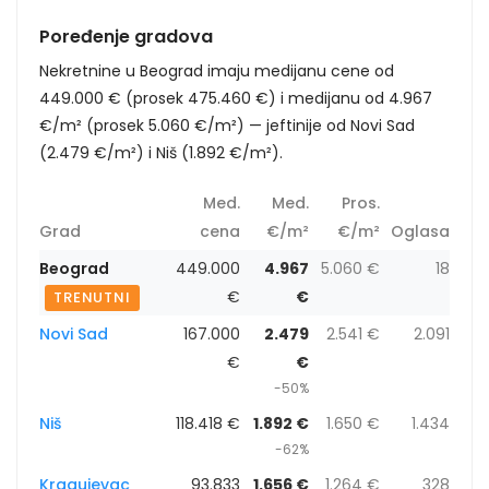
Poređenje gradova
Nekretnine u Beograd imaju medijanu cene od
449.000 € (prosek 475.460 €) i medijanu od 4.967
€/m² (prosek 5.060 €/m²) — jeftinije od Novi Sad
(2.479 €/m²) i Niš (1.892 €/m²).
Med.
Med.
Pros.
Grad
cena
€/m²
€/m²
Oglasa
Beograd
449.000
4.967
5.060 €
18
€
€
TRENUTNI
Novi Sad
167.000
2.479
2.541 €
2.091
€
€
-50%
Niš
118.418 €
1.892 €
1.650 €
1.434
-62%
Kragujevac
93.833
1.656 €
1.264 €
328