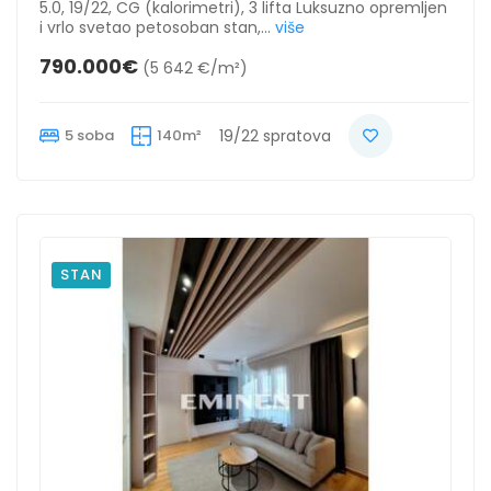
5.0, 19/22, CG (kalorimetri), 3 lifta Luksuzno opremljen
i vrlo svetao petosoban stan,...
više
790.000€
(5 642 €/m²)
5 soba
140m²
19/22 spratova
STAN