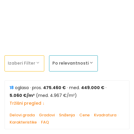
Izaberi Filter
Po relevantnosti
18
oglasa · pros.
475.460 €
· med.
449.000 €
·
5.060 €/m²
(med. 4.967 €/m²)
Tržišni pregled ↓
Delovi grada
·
Gradovi
·
Sniženja
·
Cene
·
Kvadratura
·
Karakteristike
·
FAQ