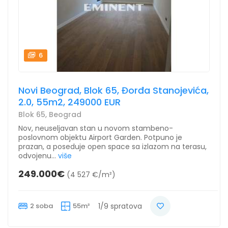
6
Novi Beograd, Blok 65, Đorđa Stanojevića,
2.0, 55m2, 249000 EUR
Blok 65, Beograd
Nov, neuseljavan stan u novom stambeno-
poslovnom objektu Airport Garden. Potpuno je
prazan, a poseduje open space sa izlazom na terasu,
odvojenu...
više
249.000€
(4 527 €/m²)
2 soba
55m²
1/9 spratova