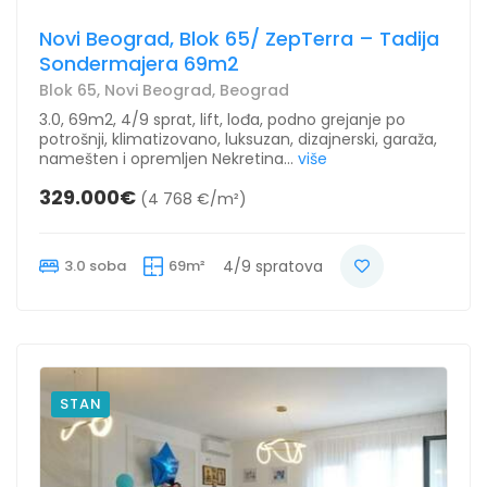
Novi Beograd, Blok 65/ ZepTerra – Tadija
Sondermajera 69m2
Blok 65, Novi Beograd, Beograd
3.0, 69m2, 4/9 sprat, lift, lođa, podno grejanje po
potrošnji, klimatizovano, luksuzan, dizajnerski, garaža,
namešten i opremljen Nekretina...
više
329.000€
(4 768 €/m²)
3.0 soba
69m²
4/9 spratova
STAN