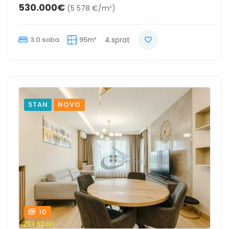
530.000€
(5 578 €/m²)
3.0 soba
95m²
4.sprat
STAN
NOVO
10