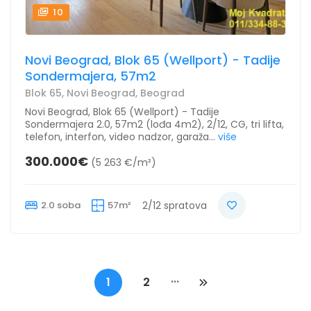
10
Novi Beograd, Blok 65 (Wellport) - Tadije
Sondermajera, 57m2
Blok 65, Novi Beograd, Beograd
Novi Beograd, Blok 65 (Wellport) - Tadije
Sondermajera 2.0, 57m2 (lođa 4m2), 2/12, CG, tri lifta,
telefon, interfon, video nadzor, garaža...
više
300.000€
(5 263 €/m²)
2.0 soba
57m²
2/12 spratova
...
1
2