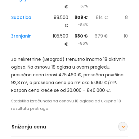
-67%
€
Subotica
98.500
809 €
814 €
8
-84%
€
Zrenjanin
105.500
680 €
679 €
10
-86%
€
Za nekretnine (Beograd) trenutno imamo 18 aktivnih
oglasa. Na osnovu 18 oglasa u ovom pregledu,
prosečna cena iznosi 475.460 €, prosečna površina
92,3 m², a prosečna cena po m² oko 5.060 €/m².
Raspon cena kreće se od 30.000 – 840.000 €.
Statistika izračunata na osnovu 18 oglasa od ukupno 18
rezultata pretrage.
Sniženja cena