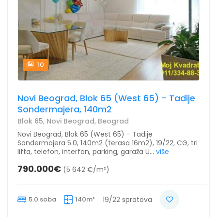
10
Novi Beograd, Blok 65 (West 65) - Tadije
Sondermajera, 140m2
Blok 65, Novi Beograd, Beograd
Novi Beograd, Blok 65 (West 65) - Tadije
Sondermajera 5.0, 140m2 (terasa 16m2), 19/22, CG, tri
lifta, telefon, interfon, parking, garaža U...
više
790.000€
(5 642 €/m²)
5.0 soba
140m²
19/22 spratova