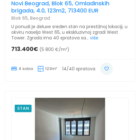
Novi Beograd, Blok 65, Omladinskih
brigada, 4.0, 123m2, 713400 EUR
Blok 65, Beograd
U ponudi je deluxe sređen stan na prestižnoj lokaciji, u
okviru naselja West 65, u ekskluzivnoj zgradi West
Tower. Zgrada ima 40 spratova sa...
više
713.400€
(5 800 €/m²)
4 soba
123m²
14/40 spratova
STAN