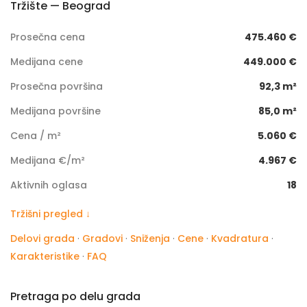
Tržište — Beograd
Prosečna cena
475.460 €
Medijana cene
449.000 €
Prosečna površina
92,3 m²
Medijana površine
85,0 m²
Cena / m²
5.060 €
Medijana €/m²
4.967 €
Aktivnih oglasa
18
Tržišni pregled ↓
Delovi grada
·
Gradovi
·
Sniženja
·
Cene
·
Kvadratura
·
Karakteristike
·
FAQ
Pretraga po delu grada