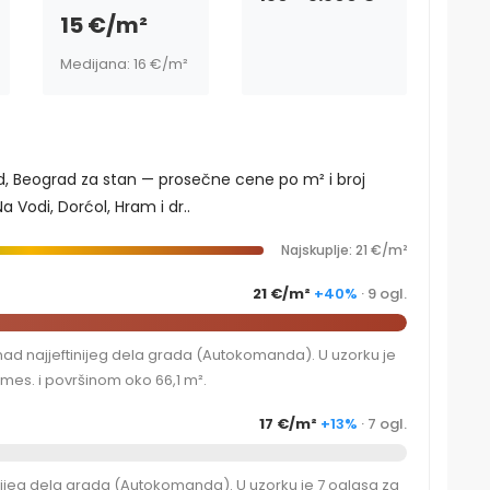
15 €/m²
Medijana: 16 €/m²
ad, Beograd za stan — prosečne cene po m² i broj
 Vodi, Dorćol, Hram i dr..
Najskuplje: 21 €/m²
21 €/m²
+40%
· 9 ogl.
d najjeftinijeg dela grada (Autokomanda). U uzorku je
es. i površinom oko 66,1 m².
17 €/m²
+13%
· 7 ogl.
nijeg dela grada (Autokomanda). U uzorku je 7 oglasa za