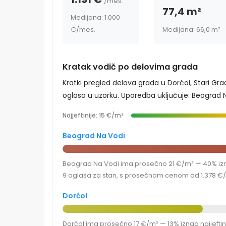
/mes.
77,4 m²
Medijana: 1.000
€
/mes.
Medijana: 66,0 m²
Kratak vodič po delovima grada
Kratki pregled delova grada u Dorćol, Stari Gr
oglasa u uzorku. Uporedba uključuje: Beograd Na
Najjeftinije: 15 €/m²
Beograd Na Vodi
Beograd Na Vodi ima prosečno 21 €/m² — 40% izna
9 oglasa za stan, s prosečnom cenom od 1.378 €/m
Dorćol
Dorćol ima prosečno 17 €/m² — 13% iznad najjefti