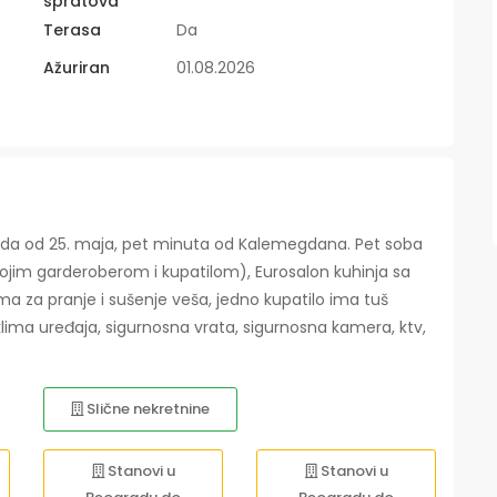
spratova
Terasa
Da
Ažuriran
01.08.2026
 hoda od 25. maja, pet minuta od Kalemegdana. Pet soba
ojim garderoberom i kupatilom), Eurosalon kuhinja sa
 za pranje i sušenje veša, jedno kupatilo ima tuš
 klima uređaja, sigurnosna vrata, sigurnosna kamera, ktv,
Slične nekretnine
Stanovi u
Stanovi u