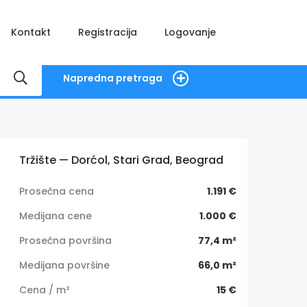
Kontakt
Registracija
Logovanje
Napredna pretraga
Tržište — Dorćol, Stari Grad, Beograd
Prosečna cena
1.191 €
Medijana cene
1.000 €
Prosečna površina
77,4 m²
Medijana površine
66,0 m²
Cena / m²
15 €