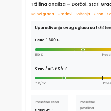
Tržišna analiza — Dorćol, Stari Gr
Delovi grada
·
Gradovi
·
Sniženja
·
Cene
·
Kv
Upoređivanje ovog oglasa sa tržište
Cena: 1.300 €
150 €
Prose
Cena / m²: 9 €/m²
7 €/m²
Prose
Prosečna cena
Prosečna
površina
1.191 €