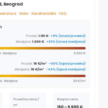
ad, Beograd
adratura
·
Sobe
·
Karakteristike
·
FAQ
m
Prosek:
1.191 €
·
+9% (iznad proseka)
Medijana:
1.000 €
·
+30% (iznad medijane)
k · Medijana
5.500 €
Prosek:
15 €/m²
·
-40% (ispod proseka)
Medijana:
16 €/m²
·
-44% (ispod medijane)
k · Medijana
30 €/m²
Prosečna cena /
Raspon cena
m²
150 – 5.500 €