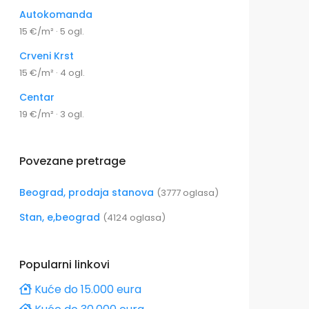
Autokomanda
15 €/m² · 5 ogl.
Crveni Krst
15 €/m² · 4 ogl.
Centar
19 €/m² · 3 ogl.
Povezane pretrage
Beograd, prodaja stanova
(3777 oglasa)
Stan, e,beograd
(4124 oglasa)
Popularni linkovi
Kuće do 15.000 eura