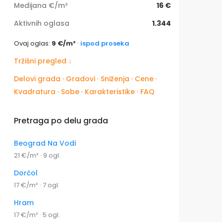
Medijana €/m²
16 €
Aktivnih oglasa
1.344
Ovaj oglas:
9 €/m²
·
ispod proseka
Tržišni pregled ↓
Delovi grada
·
Gradovi
·
Sniženja
·
Cene
·
Kvadratura
·
Sobe
·
Karakteristike
·
FAQ
Pretraga po delu grada
Beograd Na Vodi
21 €/m² · 9 ogl.
Dorćol
17 €/m² · 7 ogl.
Hram
17 €/m² · 5 ogl.