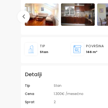
TIP
POVRŠINA
Stan
146 m²
Detalji
Tip
Stan
Cena
1.300€ /mesečno
Sprat
2