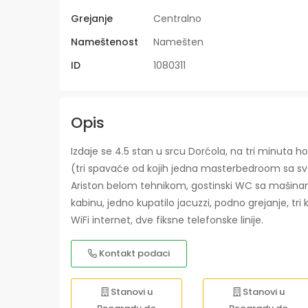
Grejanje
Centralno
Nameštenost
Namešten
ID
1080311
Opis
Izdaje se 4.5 stan u srcu Dorćola, na tri minuta
(tri spavaće od kojih jedna masterbedroom sa sv
Ariston belom tehnikom, gostinski WC sa mašinama
kabinu, jedno kupatilo jacuzzi, podno grejanje, tri
WiFi internet, dve fiksne telefonske linije.
Kontakt podaci
Stanovi u
Stanovi u