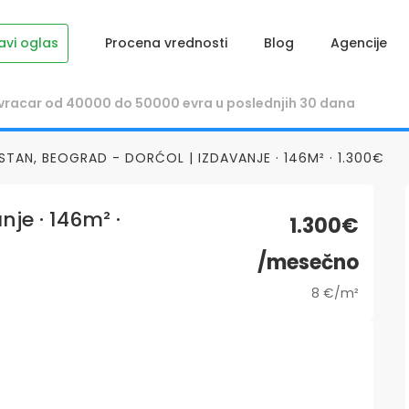
avi oglas
Procena vrednosti
Blog
Agencije
STAN, BEOGRAD - DORĆOL | IZDAVANJE · 146M² · 1.300€
nje · 146m² ·
1.300€
/mesečno
8 €/m²