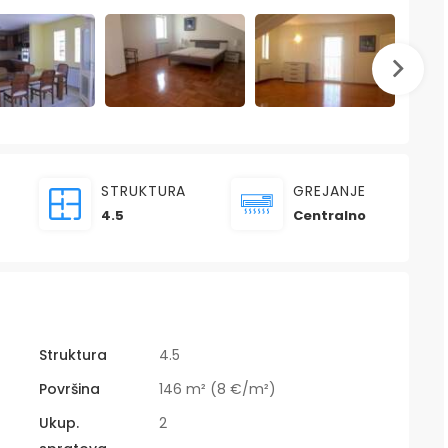
STRUKTURA
GREJANJE
4.5
Centralno
Struktura
4.5
Površina
146 m² (8 €/m²)
Ukup.
2