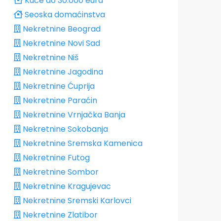
Kuće do 30.000 eura
Seoska domaćinstva
Nekretnine Beograd
Nekretnine Novi Sad
Nekretnine Niš
Nekretnine Jagodina
Nekretnine Ćuprija
Nekretnine Paraćin
Nekretnine Vrnjačka Banja
Nekretnine Sokobanja
Nekretnine Sremska Kamenica
Nekretnine Futog
Nekretnine Sombor
Nekretnine Kragujevac
Nekretnine Sremski Karlovci
Nekretnine Zlatibor