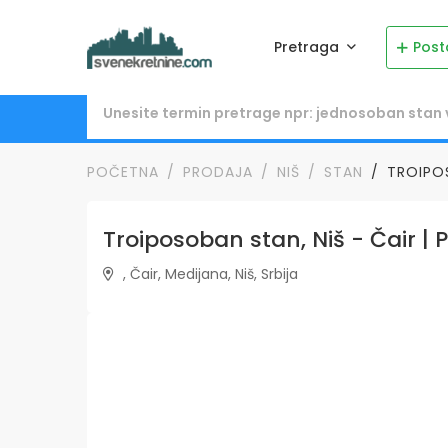
Pretraga
Post
POČETNA
PRODAJA
NIŠ
STAN
TROIPOS
Troiposoban stan, Niš - Čair | 
, Čair, Medijana, Niš, Srbija