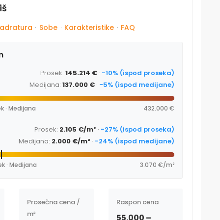
iš
adratura
·
Sobe
·
Karakteristike
·
FAQ
m
Prosek:
145.214 €
·
-10% (ispod proseka)
Medijana:
137.000 €
·
-5% (ispod medijane)
k · Medijana
432.000 €
Prosek:
2.105 €/m²
·
-27% (ispod proseka)
Medijana:
2.000 €/m²
·
-24% (ispod medijane)
ek · Medijana
3.070 €/m²
Prosečna cena /
Raspon cena
m²
55.000 –