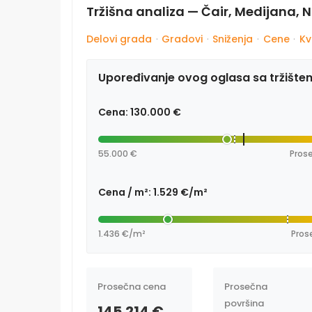
Tržišna analiza — Čair, Medijana, N
Delovi grada
·
Gradovi
·
Sniženja
·
Cene
·
Kv
Upoređivanje ovog oglasa sa tržište
Cena: 130.000 €
55.000 €
Prose
Cena / m²: 1.529 €/m²
1.436 €/m²
Pros
Prosečna cena
Prosečna
površina
145.214 €