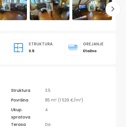
STRUKTURA
GREJANJE
3.5
Etažno
Struktura
3.5
Površina
85 m² (1 529 €/m²)
Ukup.
4
spratova
Terasa
Da