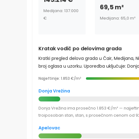
69,5 m²
Medijana: 137.000
€
Medijana: 65,0 m²
Kratak vodič po delovima grada
Kratki pregled delova grada u Čair, Medijana, 
broj oglasa u uzorku. Uporedba uključuje: Donja 
Najjeftinije: 1.853 €/m²
Donja Vrežina
Donja Vrežina ima prosečno 1.853 €/m² — najjeftini
troiposoban stan, stan, s prosečnom cenom od 92
Apelovac