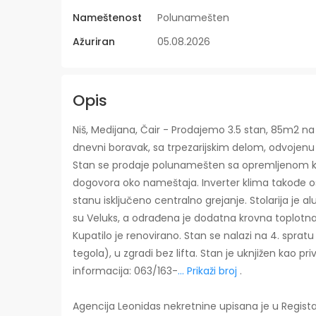
Nameštenost
Polunamešten
Ažuriran
05.08.2026
Opis
Niš, Medijana, Čair - Prodajemo 3.5 stan, 85m2 na 
dnevni boravak, sa trpezarijskim delom, odvojenu k
Stan se prodaje polunamešten sa opremljenom ku
dogovora oko nameštaja. Inverter klima takođe osta
stanu isključeno centralno grejanje. Stolarija je a
su Veluks, a odrađena je dodatna krovna toplotna
Kupatilo je renovirano. Stan se nalazi na 4. sprat
tegola), u zgradi bez lifta. Stan je uknjižen kao pr
informacija: 063/163-
... Prikaži broj
.
Agencija Leonidas nekretnine upisana je u Regist