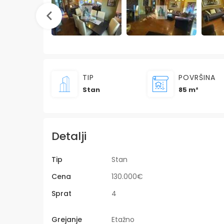
TIP
POVRŠINA
Stan
85 m²
Detalji
Tip
Stan
Cena
130.000€
Sprat
4
Grejanje
Etažno