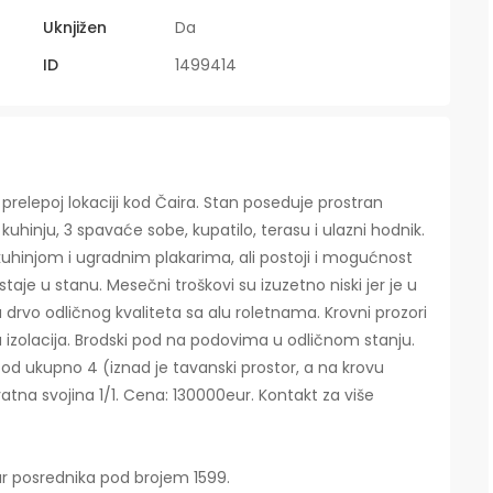
Uknjižen
Da
ID
1499414
prelepoj lokaciji kod Čaira. Stan poseduje prostran
uhinju, 3 spavaće sobe, kupatilo, terasu i ulazni hodnik.
hinjom i ugradnim plakarima, ali postoji i mogućnost
je u stanu. Mesečni troškovi su izuzetno niski jer je u
lu drvo odličnog kvaliteta sa alu roletnama. Krovni prozori
 izolacija. Brodski pod na podovima u odličnom stanju.
u od ukupno 4 (iznad je tavanski prostor, a na krovu
ivatna svojina 1/1. Cena: 130000eur. Kontakt za više
ar posrednika pod brojem 1599.