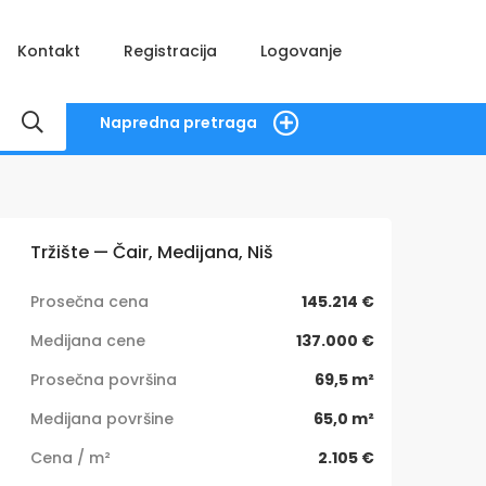
Kontakt
Registracija
Logovanje
Napredna pretraga
Tržište — Čair, Medijana, Niš
Prosečna cena
145.214 €
Medijana cene
137.000 €
Prosečna površina
69,5 m²
Medijana površine
65,0 m²
Cena / m²
2.105 €