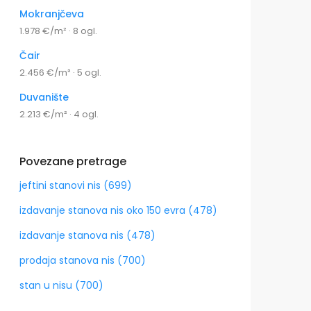
Mokranjčeva
1.978 €/m² · 8 ogl.
Čair
2.456 €/m² · 5 ogl.
Duvanište
2.213 €/m² · 4 ogl.
Povezane pretrage
jeftini stanovi nis (699)
izdavanje stanova nis oko 150 evra (478)
izdavanje stanova nis (478)
prodaja stanova nis (700)
stan u nisu (700)