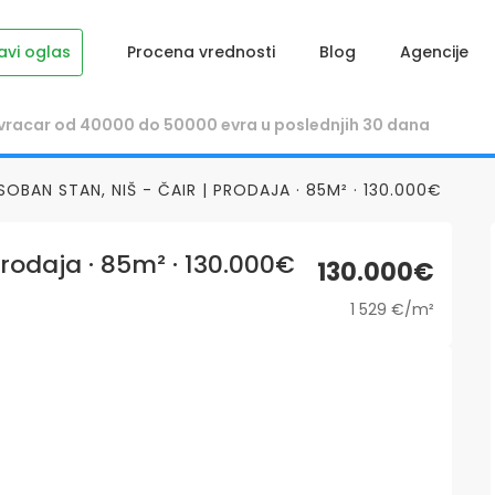
avi oglas
Procena vrednosti
Blog
Agencije
OBAN STAN, NIŠ - ČAIR | PRODAJA · 85M² · 130.000€
Prodaja · 85m² · 130.000€
130.000€
1 529 €/m²