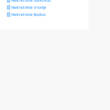
Nekretnine Leskovac
Nekretnine Vranje
Nekretnine Budva