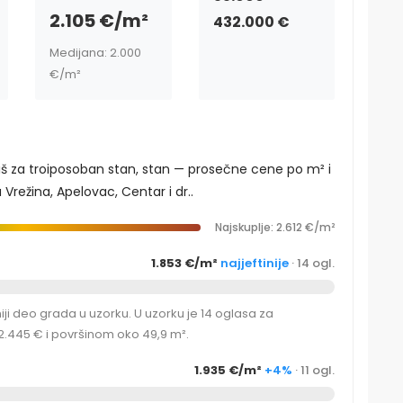
2.105 €/m²
432.000 €
Medijana: 2.000
€/m²
Niš za troiposoban stan, stan — prosečne cene po m² i
Vrežina, Apelovac, Centar i dr..
Najskuplje: 2.612 €/m²
1.853 €/m²
najjeftinije
· 14 ogl.
ji deo grada u uzorku. U uzorku je 14 oglasa za
.445 € i površinom oko 49,9 m².
1.935 €/m²
+4%
· 11 ogl.