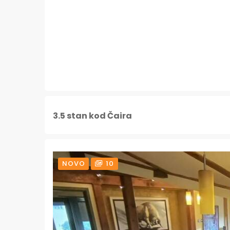
3.5 stan kod Čaira
NOVO
10