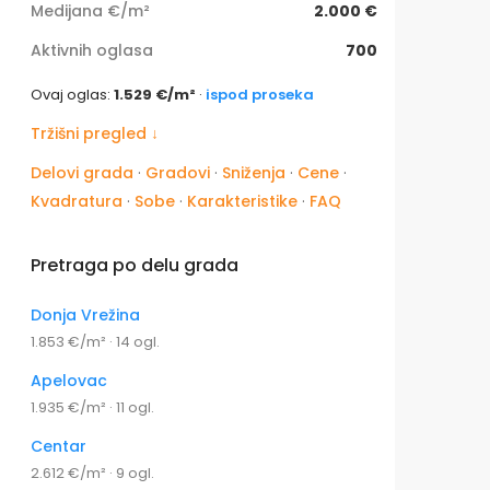
Medijana €/m²
2.000 €
Aktivnih oglasa
700
Ovaj oglas:
1.529 €/m²
·
ispod proseka
Tržišni pregled ↓
Delovi grada
·
Gradovi
·
Sniženja
·
Cene
·
Kvadratura
·
Sobe
·
Karakteristike
·
FAQ
Pretraga po delu grada
Donja Vrežina
1.853 €/m² · 14 ogl.
Apelovac
1.935 €/m² · 11 ogl.
Centar
2.612 €/m² · 9 ogl.