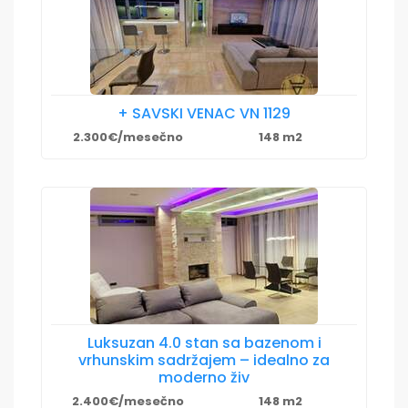
+ SAVSKI VENAC VN 1129
2.300€/mesečno
148 m2
Luksuzan 4.0 stan sa bazenom i
vrhunskim sadržajem – idealno za
moderno živ
2.400€/mesečno
148 m2