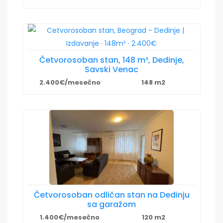
Četvorosoban stan, 148 m², Dedinje,
Savski Venac
2.400€/mesečno
148 m2
Četvorosoban odličan stan na Dedinju
sa garažom
1.400€/mesečno
120 m2