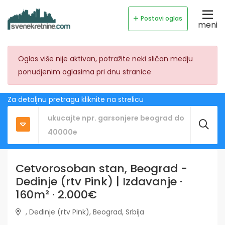
Postavi oglas
meni
Oglas više nije aktivan, potražite neki sličan medju
ponudjenim oglasima pri dnu stranice
Za detaljnu pretragu kliknite na strelicu
Cetvorosoban stan, Beograd -
Dedinje (rtv Pink) | Izdavanje ·
160m² · 2.000€
, Dedinje (rtv Pink), Beograd, Srbija