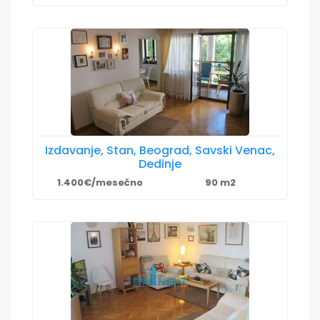
Izdavanje, Stan, Beograd, Savski Venac,
Dedinje
1.400€/mesečno
90 m2