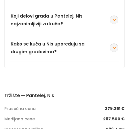
Koji delovi grada u Pantelej, Nis
najzanimljiviji za kuća?
Kako se kuća u Nis upoređuju sa
drugim gradovima?
Tržište — Pantelej, Nis
Prosečna cena
279.251 €
Medijana cene
267.500 €