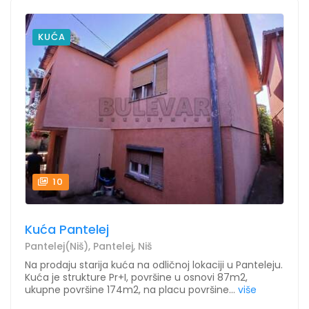
KUĆA
10
Kuća Pantelej
Pantelej(Niš), Pantelej, Niš
Na prodaju starija kuća na odličnoj lokaciji u Panteleju.
Kuća je strukture Pr+I, površine u osnovi 87m2,
ukupne površine 174m2, na placu površine...
više