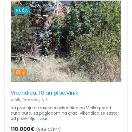
KUĆA
3
Vikendica, 10 ari plac,Vinik
Vinik, Pantelej, Niš
Na prodaju nezavrsena vikendica na Viniku pored
auto puta, sa pogledom na grad. Vikendica se sastoji
od prizemlja...
više
110.000€
(948 €/m²)