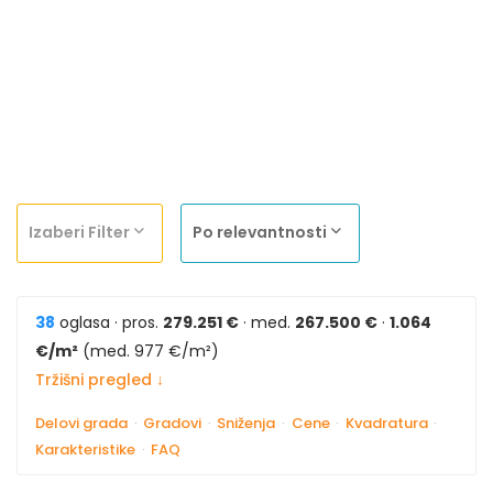
Izaberi Filter
Po relevantnosti
38
oglasa · pros.
279.251 €
· med.
267.500 €
·
1.064
€/m²
(med. 977 €/m²)
Tržišni pregled ↓
Delovi grada
·
Gradovi
·
Sniženja
·
Cene
·
Kvadratura
·
Karakteristike
·
FAQ