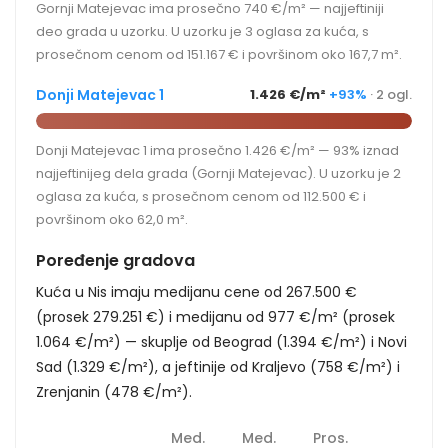
Gornji Matejevac ima prosečno 740 €/m² — najjeftiniji
deo grada u uzorku. U uzorku je 3 oglasa za kuća, s
prosečnom cenom od 151.167 € i površinom oko 167,7 m².
Donji Matejevac 1
1.426 €/m²
+93%
· 2 ogl.
Donji Matejevac 1 ima prosečno 1.426 €/m² — 93% iznad
najjeftinijeg dela grada (Gornji Matejevac). U uzorku je 2
oglasa za kuća, s prosečnom cenom od 112.500 € i
površinom oko 62,0 m².
Poređenje gradova
Kuća u Nis imaju medijanu cene od 267.500 €
(prosek 279.251 €) i medijanu od 977 €/m² (prosek
1.064 €/m²) — skuplje od Beograd (1.394 €/m²) i Novi
Sad (1.329 €/m²), a jeftinije od Kraljevo (758 €/m²) i
Zrenjanin (478 €/m²).
Med.
Med.
Pros.