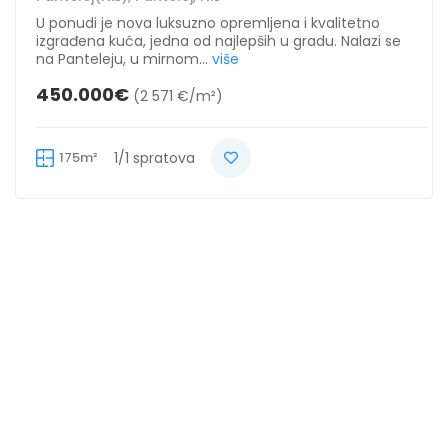
U ponudi je nova luksuzno opremljena i kvalitetno
izgrađena kuća, jedna od najlepših u gradu. Nalazi se
na Panteleju, u mirnom...
više
450.000€
(2 571 €/m²)
175m²
1/1 spratova