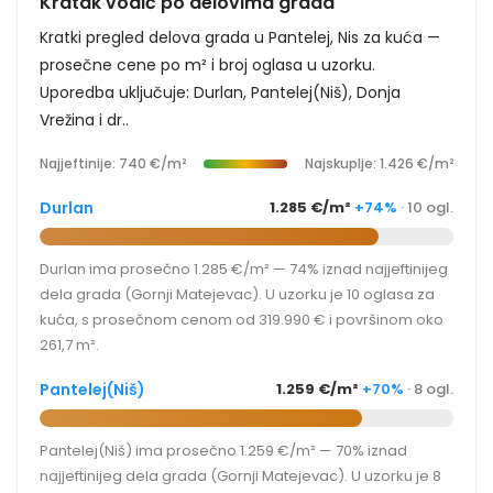
Kratak vodič po delovima grada
Kratki pregled delova grada u Pantelej, Nis za kuća —
prosečne cene po m² i broj oglasa u uzorku.
Uporedba uključuje: Durlan, Pantelej(Niš), Donja
Vrežina i dr..
Najjeftinije: 740 €/m²
Najskuplje: 1.426 €/m²
Durlan
1.285 €/m²
+74%
· 10 ogl.
Durlan ima prosečno 1.285 €/m² — 74% iznad najjeftinijeg
dela grada (Gornji Matejevac). U uzorku je 10 oglasa za
kuća, s prosečnom cenom od 319.990 € i površinom oko
261,7 m².
Pantelej(Niš)
1.259 €/m²
+70%
· 8 ogl.
Pantelej(Niš) ima prosečno 1.259 €/m² — 70% iznad
najjeftinijeg dela grada (Gornji Matejevac). U uzorku je 8