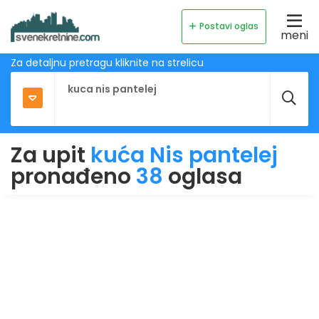
Postavi oglas
meni
Za detaljnu pretragu kliknite na strelicu
Za upit
kuća Nis pantelej
pronađeno
38
oglasa