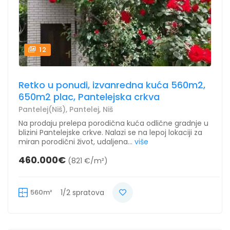
12
Retko u ponudi, izvanredna kuća 560m2,
650m2 plac, Pantelejska crkva
Pantelej(Niš), Pantelej, Niš
Na prodaju prelepa porodična kuća odlične gradnje u
blizini Pantelejske crkve. Nalazi se na lepoj lokaciji za
miran porodični život, udaljena...
više
460.000€
(821 €/m²)
560m²
1/2 spratova