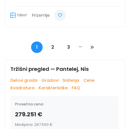
116m²
Prizemlje
...
1
2
3
Tržišni pregled — Pantelej, Nis
Delovi grada
·
Gradovi
·
Sniženja
·
Cene
·
Kvadratura
·
Karakteristike
·
FAQ
Prosečna cena
279.251 €
Medijana: 267.500 €