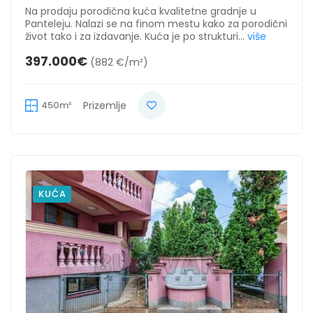
Na prodaju porodična kuća kvalitetne gradnje u
Panteleju. Nalazi se na finom mestu kako za porodični
život tako i za izdavanje. Kuća je po strukturi...
više
397.000€
(882 €/m²)
450m²
Prizemlje
KUĆA