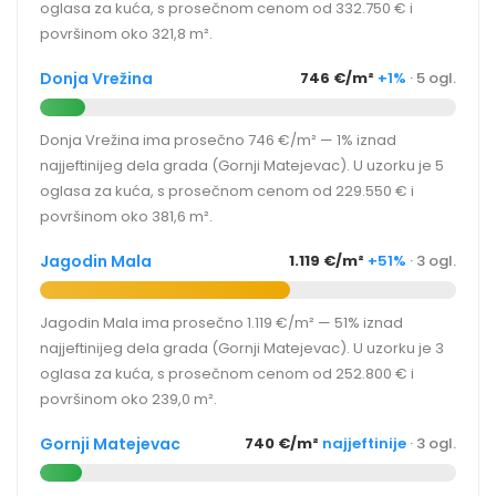
oglasa za kuća, s prosečnom cenom od 332.750 € i
površinom oko 321,8 m².
Donja Vrežina
746 €/m²
+1%
· 5 ogl.
Donja Vrežina ima prosečno 746 €/m² — 1% iznad
najjeftinijeg dela grada (Gornji Matejevac). U uzorku je 5
oglasa za kuća, s prosečnom cenom od 229.550 € i
površinom oko 381,6 m².
Jagodin Mala
1.119 €/m²
+51%
· 3 ogl.
Jagodin Mala ima prosečno 1.119 €/m² — 51% iznad
najjeftinijeg dela grada (Gornji Matejevac). U uzorku je 3
oglasa za kuća, s prosečnom cenom od 252.800 € i
površinom oko 239,0 m².
Gornji Matejevac
740 €/m²
najjeftinije
· 3 ogl.