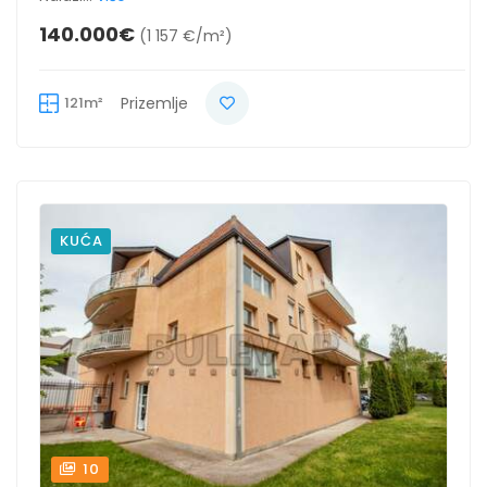
140.000€
(1 157 €/m²)
121m²
Prizemlje
KUĆA
10