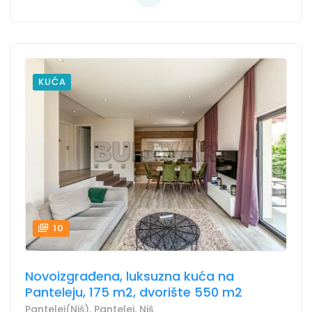
KUĆA
10
Novoizgrađena, luksuzna kuća na
Panteleju, 175 m2, dvorište 550 m2
Pantelej(Niš), Pantelej, Niš