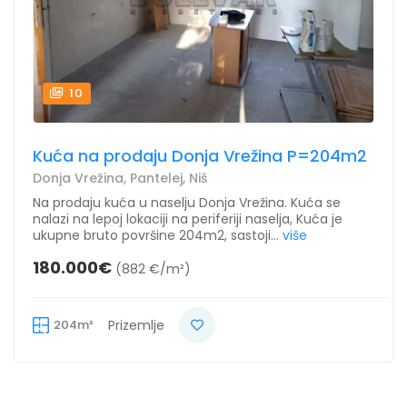
10
Kuća na prodaju Donja Vrežina P=204m2
Donja Vrežina, Pantelej, Niš
Na prodaju kuća u naselju Donja Vrežina. Kuća se
nalazi na lepoj lokaciji na periferiji naselja, Kuća je
ukupne bruto površine 204m2, sastoji...
više
180.000€
(882 €/m²)
204m²
Prizemlje