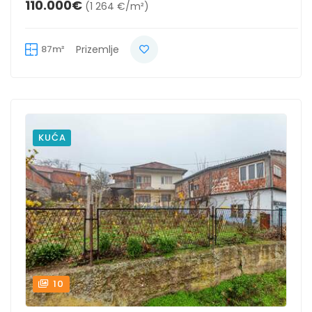
110.000€
(1 264 €/m²)
87m²
Prizemlje
KUĆA
10