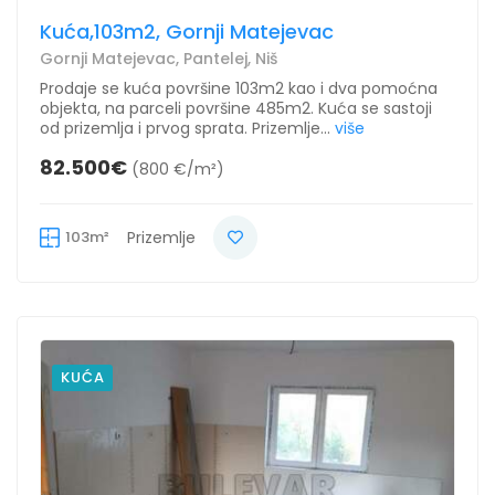
Kuća,103m2, Gornji Matejevac
Gornji Matejevac, Pantelej, Niš
Prodaje se kuća površine 103m2 kao i dva pomoćna
objekta, na parceli površine 485m2. Kuća se sastoji
od prizemlja i prvog sprata. Prizemlje...
više
82.500€
(800 €/m²)
103m²
Prizemlje
KUĆA