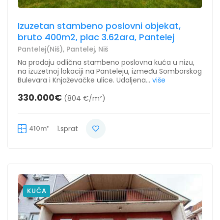
Izuzetan stambeno poslovni objekat,
bruto 400m2, plac 3.62ara, Pantelej
Pantelej(Niš), Pantelej, Niš
Na prodaju odlična stambeno poslovna kuća u nizu,
na izuzetnoj lokaciji na Panteleju, između Somborskog
Bulevara i Knjaževačke ulice. Udaljena...
više
330.000€
(804 €/m²)
410m²
1.sprat
KUĆA