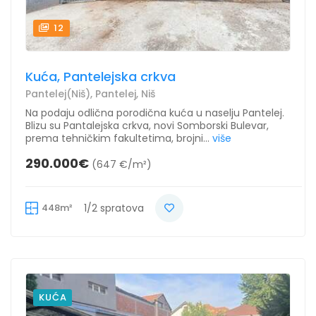
12
Kuća, Pantelejska crkva
Pantelej(Niš), Pantelej, Niš
Na podaju odlična porodična kuća u naselju Pantelej.
Blizu su Pantalejska crkva, novi Somborski Bulevar,
prema tehničkim fakultetima, brojni...
više
290.000€
(647 €/m²)
448m²
1/2 spratova
KUĆA