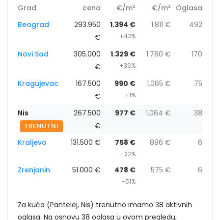
Grad
cena
€/m²
€/m²
Oglasa
Beograd
293.950
1.394 €
1.811 €
492
+43%
€
Novi Sad
305.000
1.329 €
1.780 €
170
+36%
€
Kragujevac
167.500
990 €
1.065 €
75
+1%
€
Nis
267.500
977 €
1.064 €
38
€
TRENUTNI
Kraljevo
131.500 €
758 €
886 €
6
-22%
Zrenjanin
51.000 €
478 €
575 €
6
-51%
Za kuća (Pantelej, Nis) trenutno imamo 38 aktivnih
oglasa. Na osnovu 38 oglasa u ovom pregledu,