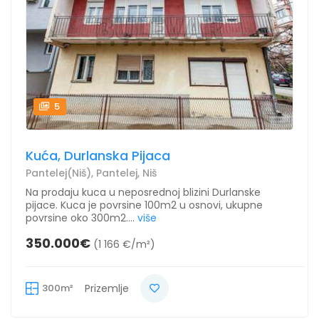
5
Kuća, Durlanska Pijaca
Pantelej(Niš), Pantelej, Niš
Na prodaju kuca u neposrednoj blizini Durlanske
pijace. Kuca je povrsine 100m2 u osnovi, ukupne
povrsine oko 300m2....
više
350.000€
(1 166 €/m²)
300m²
Prizemlje