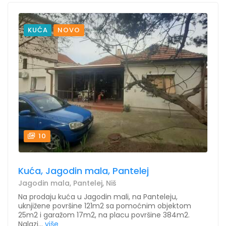
KUĆA
NOVO
10
Kuća, Jagodin mala, Pantelej
Jagodin mala, Pantelej, Niš
Na prodaju kuća u Jagodin mali, na Panteleju,
uknjižene površine 121m2 sa pomoćnim objektom
25m2 i garažom 17m2, na placu površine 384m2.
Nalazi...
više