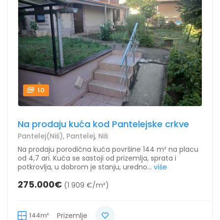
10
Na prodaju kuća kod Pantelejske crkve
Pantelej(Niš), Pantelej, Niš
Na prodaju porodična kuća površine 144 m² na placu
od 4,7 ari. Kuća se sastoji od prizemlja, sprata i
potkrovlja, u dobrom je stanju, uredno...
više
275.000€
(1 909 €/m²)
144m²
Prizemlje