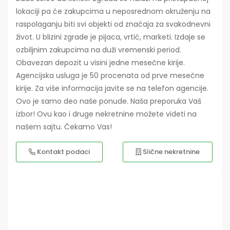
lokaciji pa će zakupcima u neposrednom okruženju na
raspolaganju biti svi objekti od značaja za svakodnevni
život. U blizini zgrade je pijaca, vrtić, marketi. Izdaje se
ozbiljnim zakupcima na duži vremenski period.
Obavezan depozit u visini jedne mesečne kirije.
Agencijska usluga je 50 procenata od prve mesečne
kirije. Za više informacija javite se na telefon agencije.
Ovo je samo deo naše ponude. Naša preporuka Vaš
izbor! Ovu kao i druge nekretnine možete videti na
našem sajtu. Čekamo Vas!
Kontakt podaci
Slične nekretnine