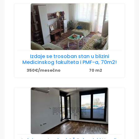
Izdaje se trosoban stan u blizini
Medicinskog fakulteta i PMF-a, 70m2!
350€/mesečno
70 m2