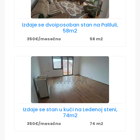
Izdaje se dvoiposoban stan na Paliluli,
58m2
350€/mesečno
58 m2
Izdaje se stan u kući na Ledenoj steni,
74m2
350€/mesečno
74 m2