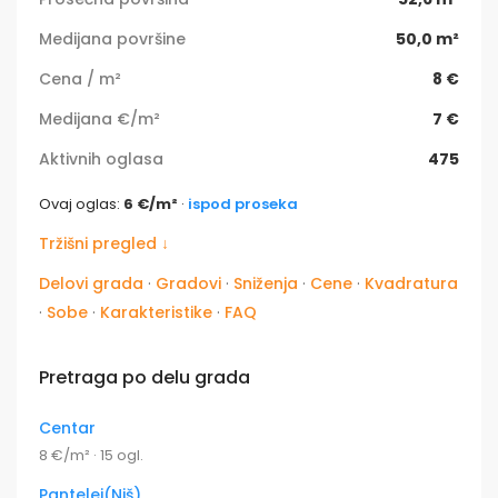
Medijana površine
50,0 m²
Cena / m²
8 €
Medijana €/m²
7 €
Aktivnih oglasa
475
Ovaj oglas:
6 €/m²
·
ispod proseka
Tržišni pregled ↓
Delovi grada
·
Gradovi
·
Sniženja
·
Cene
·
Kvadratura
·
Sobe
·
Karakteristike
·
FAQ
Pretraga po delu grada
Centar
8 €/m² · 15 ogl.
Pantelej(Niš)