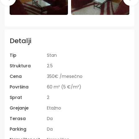
Detalji
Tip
Stan
Struktura
2.5
Cena
350€ /mesečno
Površina
60 m² (5 €/m²)
Sprat
2
Grejanje
Etažno
Terasa
Da
Parking
Da