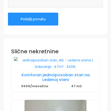
Slične nekretnine
Komforan jednoiposoban stan na
Ledenoj steni
340€/mesečno
47 m2