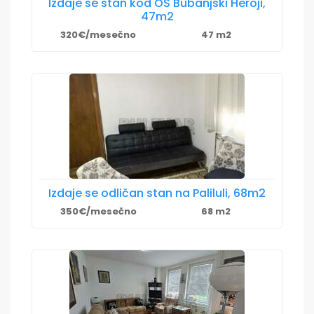
Izdaje se stan kod OŠ Bubanjski Heroji,
47m2
320€/mesečno
47 m2
Izdaje se odličan stan na Paliluli, 68m2
350€/mesečno
68 m2