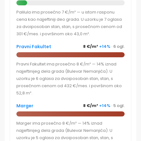
Palilula ima prosečno 7 €/m² — u istom rasponu
cena kao najjeftiniji deo grada. U uzorku je 7 oglasa
za dvoiposoban stan, stan, s prosečnom cenom od
301 €/mes. i površinom oko 43,0 m².
Pravni Fakultet
8 €/m²
+14%
· 6 ogl.
Pravni Fakultet ima prosečno 8 €/m² — 14% iznad
najjeftinijeg dela grada (Bulevar Nemanjića). U
uzorku je 6 oglasa za dvoiposoban stan, stan, s
prosečnom cenom od 432 €/mes. i površinom oko
52,8 m².
Marger
8 €/m²
+14%
· 5 ogl.
Marger ima prosečno 8 €/m² — 14% iznad
najjeftinijeg dela grada (Bulevar Nemanjića). U
uzorku je 5 oglasa za dvoiposoban stan, stan, s