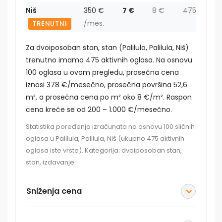
Niš
350 €
7 €
8 €
475
/mes.
TRENUTNI
Za dvoiposoban stan, stan (Palilula, Palilula, Niš)
trenutno imamo 475 aktivnih oglasa. Na osnovu
100 oglasa u ovom pregledu, prosečna cena
iznosi 378 €/mesečno, prosečna površina 52,6
m², a prosečna cena po m² oko 8 €/m². Raspon
cena kreće se od 200 – 1.000 €/mesečno.
Statistika poređenja izračunata na osnovu 100 sličnih
oglasa u Palilula, Palilula, Niš (ukupno 475 aktivnih
oglasa iste vrste). Kategorija: dvoiposoban stan,
stan, izdavanje.
Sniženja cena