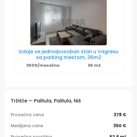
Izdaje se jednoiposoban stan u Vagresu
sa parking mestom, 36m2
350€/mesečno
36 m2
Tržište — Palilula, Palilula, Niš
Prosečna cena
378 €
Medijana cene
350 €
Prosečna površina
52,6 m²