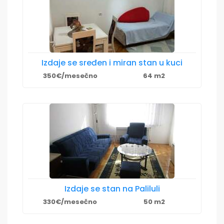
Izdaje se sređen i miran stan u kuci
350€/mesečno
64 m2
Izdaje se stan na Paliluli
330€/mesečno
50 m2