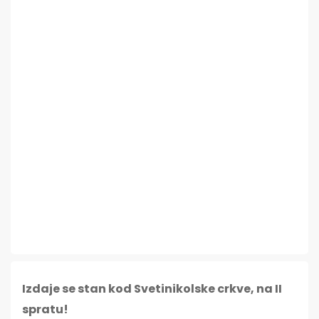
Izdaje se stan kod Svetinikolske crkve, na II
spratu!