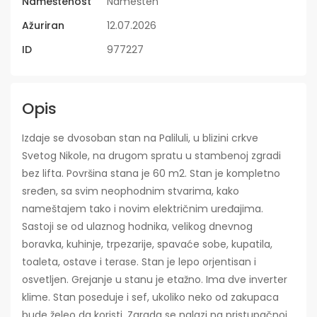
Nameštenost
Namešten
Ažuriran
12.07.2026
ID
977227
Opis
Izdaje se dvosoban stan na Paliluli, u blizini crkve
Svetog Nikole, na drugom spratu u stambenoj zgradi
bez lifta. Površina stana je 60 m2. Stan je kompletno
sređen, sa svim neophodnim stvarima, kako
nameštajem tako i novim električnim uređajima.
Sastoji se od ulaznog hodnika, velikog dnevnog
boravka, kuhinje, trpezarije, spavaće sobe, kupatila,
toaleta, ostave i terase. Stan je lepo orjentisan i
osvetljen. Grejanje u stanu je etažno. Ima dve inverter
klime. Stan poseduje i sef, ukoliko neko od zakupaca
bude želeo da koristi. Zgrada se nalazi na pristupačnoj