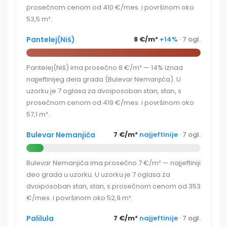
prosečnom cenom od 410 €/mes. i površinom oko
53,5 m².
Pantelej(Niš)
8 €/m²
+14%
· 7 ogl.
Pantelej(Niš) ima prosečno 8 €/m² — 14% iznad
najjeftinijeg dela grada (Bulevar Nemanjića). U
uzorku je 7 oglasa za dvoiposoban stan, stan, s
prosečnom cenom od 419 €/mes. i površinom oko
57,1 m².
Bulevar Nemanjića
7 €/m²
najjeftinije
· 7 ogl.
Bulevar Nemanjića ima prosečno 7 €/m² — najjeftiniji
deo grada u uzorku. U uzorku je 7 oglasa za
dvoiposoban stan, stan, s prosečnom cenom od 353
€/mes. i površinom oko 52,9 m².
Palilula
7 €/m²
najjeftinije
· 7 ogl.