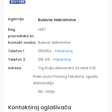
Agencija
Bulevar Nekretnine
Reg.
1487
posrednika br.
Kontakt osoba
Bulevar Nekretnine
Telefon 1
060054
... Prikaži broj
Telefon 2
018 415
... Prikaži broj
Adresa
Trg Kralja Aleksandra 2a lokal m15
Preko puta Pravnog fakulteta, zgrada
Aleksandrija
Niš , Srbija
Kontaktiraj oglašivača