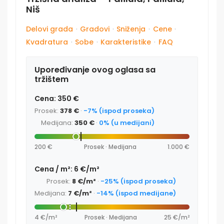
Niš
Delovi grada
·
Gradovi
·
Sniženja
·
Cene
·
Kvadratura
·
Sobe
·
Karakteristike
·
FAQ
Upoređivanje ovog oglasa sa
tržištem
Cena: 350 €
Prosek:
378 €
·
-7% (ispod proseka)
Medijana:
350 €
·
0% (u medijani)
200 €
Prosek · Medijana
1.000 €
Cena / m²: 6 €/m²
Prosek:
8 €/m²
·
-25% (ispod proseka)
Medijana:
7 €/m²
·
-14% (ispod medijane)
4 €/m²
Prosek · Medijana
25 €/m²