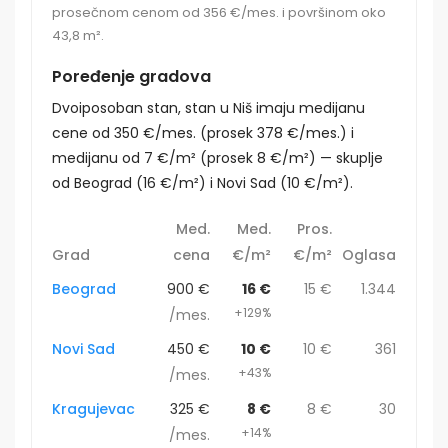
prosečnom cenom od 356 €/mes. i površinom oko
43,8 m².
Poređenje gradova
Dvoiposoban stan, stan u Niš imaju medijanu
cene od 350 €/mes. (prosek 378 €/mes.) i
medijanu od 7 €/m² (prosek 8 €/m²) — skuplje
od Beograd (16 €/m²) i Novi Sad (10 €/m²).
Med.
Med.
Pros.
Grad
cena
€/m²
€/m²
Oglasa
Beograd
900 €
16 €
15 €
1.344
+129%
/mes.
Novi Sad
450 €
10 €
10 €
361
+43%
/mes.
Kragujevac
325 €
8 €
8 €
30
+14%
/mes.