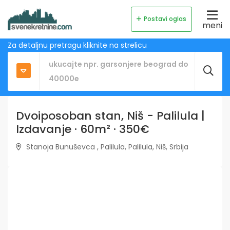
Postavi oglas
meni
Za detaljnu pretragu kliknite na strelicu
Dvoiposoban stan, Niš - Palilula |
Izdavanje · 60m² · 350€
Stanoja Bunuševca , Palilula, Palilula, Niš, Srbija