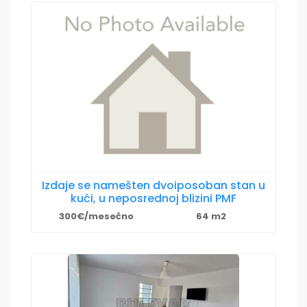
Izdaje se namešten dvoiposoban stan u
kući, u neposrednoj blizini PMF
300€/mesečno
64 m2