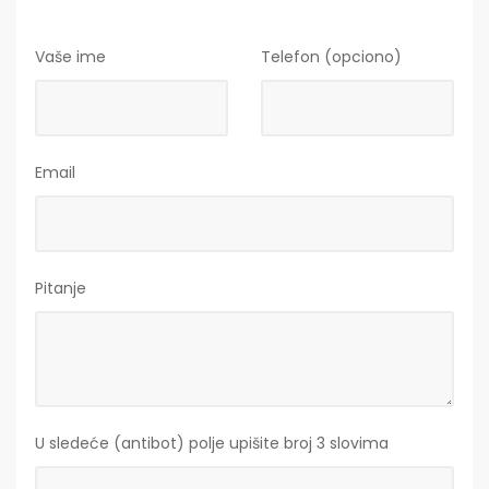
Vaše ime
Telefon (opciono)
Email
Pitanje
U sledeće (antibot) polje upišite broj 3 slovima