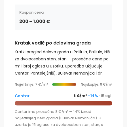
Raspon cena
200 – 1.000 €
Kratak vodič po delovima grada
Kratki pregled delova grada u Palilula, Palilula, Niš
za dvoiposoban stan, stan — prosečne cene po
m² i broj oglasa u uzorku. Uporedba uključuje:
Centar, Pantelej(Niš), Bulevar Nemanjića i dr..
Najjeftinije: 7 €/m²
Najskuplje: 8 €/m²
Centar
8 €/m²
+14%
· 15 ogl.
Centar ima prosečno 8 €/m² — 14% iznad
najjeftinijeg dela grada (Bulevar Nemanjića). U
uzorku je 15 oglasa za dvoiposoban stan, stan, s