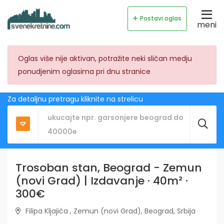
Postavi oglas
meni
Oglas više nije aktivan, potražite neki sličan medju
ponudjenim oglasima pri dnu stranice
Za detaljnu pretragu kliknite na strelicu
Trosoban stan, Beograd - Zemun
(novi Grad) | Izdavanje · 40m² ·
300€
Filipa Kljajića , Zemun (novi Grad), Beograd, Srbija