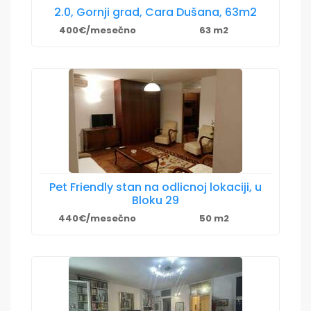
2.0, Gornji grad, Cara Dušana, 63m2
400€/mesečno
63 m2
Pet Friendly stan na odlicnoj lokaciji, u
Bloku 29
440€/mesečno
50 m2