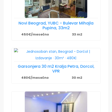
Novi Beograd, YUBC - Bulevar Mihajla
Pupina, 33m2
450€/mesečno
33 m2
Garsonjera 30 m2 Kralja Petra, Dorcol,
VPR
480€/mesečno
30 m2