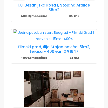
1.0, Bežanijska kosa 1, Stojana Aralice
35m2
400€/mesečno
35 m2
Filmski grad, Ilije Stojadinovića, 51m2,
terasa - 400 eur ID#1647
400€/mesečno
51 m2