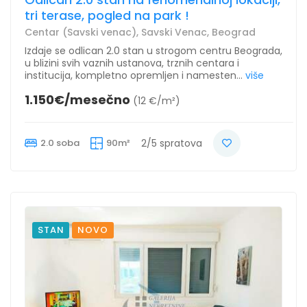
tri terase, pogled na park !
Centar (Savski venac), Savski Venac, Beograd
Izdaje se odlican 2.0 stan u strogom centru Beograda,
u blizini svih vaznih ustanova, trznih centara i
institucija, kompletno opremljen i namesten...
više
1.150€/mesečno
(12 €/m²)
2.0 soba
90m²
2/5 spratova
STAN
NOVO