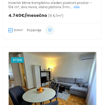
inverter klime Kompletno sređen poslovni prostor –
514 m², dva nivoa, visina plafona 3+m....
više
4.740€/mesečno
(9 €/m²)
514m²
Prizemlje
STAN