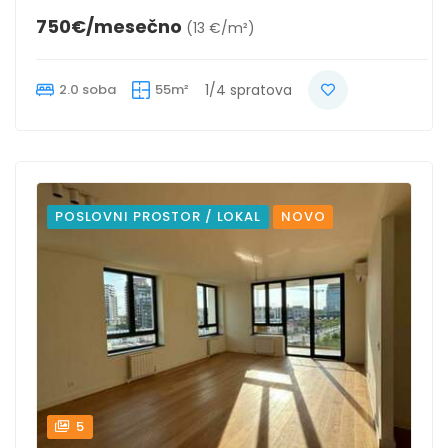
750€/mesečno
(13 €/m²)
2.0 soba
55m²
1/4 spratova
POSLOVNI PROSTOR / LOKAL
NOVO
5