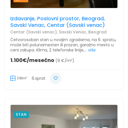
Izdavanje, Poslovni prostor, Beograd,
Savski Venac, Centar (Savski venac)
Centar (Savski venac), Savski Venac, Beograd
Četvorosoban stan u novijim zgradama, na 6. spratu,
može biti polunamesten ili prazan, garažno mesto u
ceni zakupa. Klima, 2 telefonske linije,...
više
1.100€/mesečno
(9 €/m²)
118m²
6.sprat
STAN