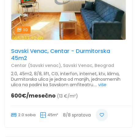
10
Savski Venac, Centar - Durmitorska
45m2
Centar (Savski venac), Savski Venac, Beograd
2.0, 45m2, 8/8, lift, CG, interfon, internet, ktv, klima,
Durmitorska ulica je jedna od manjih, jednosmernih
ulica na padini ka Savskom amfiteatru....
više
600€/mesečno
(13 €/m²)
2.0 soba
45m²
8/8 spratova