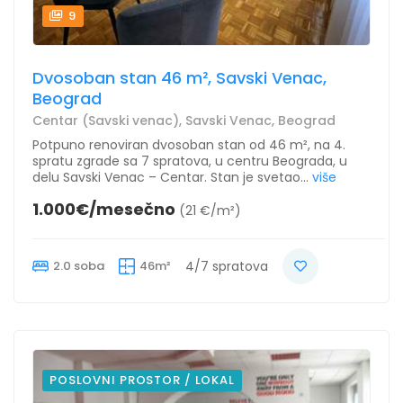
9
Dvosoban stan 46 m², Savski Venac,
Beograd
Centar (Savski venac), Savski Venac, Beograd
Potpuno renoviran dvosoban stan od 46 m², na 4.
spratu zgrade sa 7 spratova, u centru Beograda, u
delu Savski Venac – Centar. Stan je svetao...
više
1.000€/mesečno
(21 €/m²)
2.0 soba
46m²
4/7 spratova
POSLOVNI PROSTOR / LOKAL