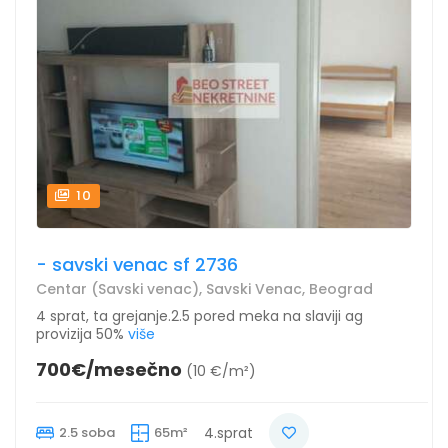
10
- savski venac sf 2736
Centar (Savski venac), Savski Venac, Beograd
4 sprat, ta grejanje.2.5 pored meka na slaviji ag
provizija 50%
više
700€/mesečno
(10 €/m²)
2.5 soba
65m²
4.sprat