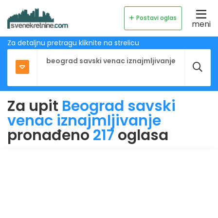
Postavi oglas
meni
Za detaljnu pretragu kliknite na strelicu
Za upit
Beograd savski
venac iznajmljivanje
pronađeno
217
oglasa