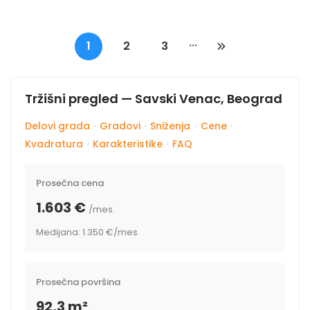
...
1
2
3
Tržišni pregled — Savski Venac, Beograd
Delovi grada
·
Gradovi
·
Sniženja
·
Cene
·
Kvadratura
·
Karakteristike
·
FAQ
Prosečna cena
1.603 €
/mes.
Medijana: 1.350 €
/mes.
Prosečna površina
92,3 m²