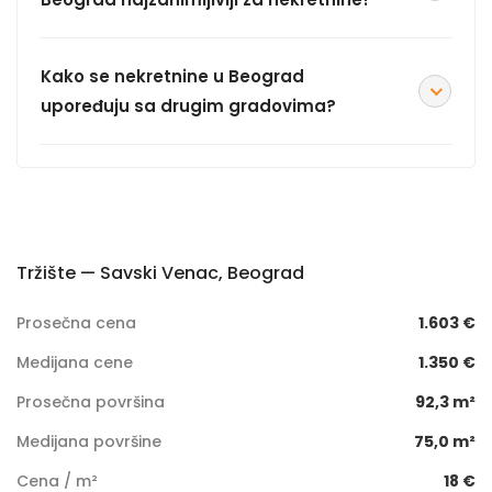
Kako se nekretnine u Beograd
upoređuju sa drugim gradovima?
Tržište — Savski Venac, Beograd
Prosečna cena
1.603 €
Medijana cene
1.350 €
Prosečna površina
92,3 m²
Medijana površine
75,0 m²
Cena / m²
18 €