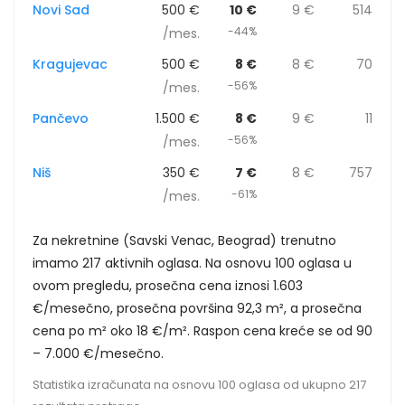
Novi Sad
500 €
10 €
9 €
514
-44%
/mes.
Kragujevac
500 €
8 €
8 €
70
-56%
/mes.
Pančevo
1.500 €
8 €
9 €
11
-56%
/mes.
Niš
350 €
7 €
8 €
757
-61%
/mes.
Za nekretnine (Savski Venac, Beograd) trenutno
imamo 217 aktivnih oglasa. Na osnovu 100 oglasa u
ovom pregledu, prosečna cena iznosi 1.603
€/mesečno, prosečna površina 92,3 m², a prosečna
cena po m² oko 18 €/m². Raspon cena kreće se od 90
– 7.000 €/mesečno.
Statistika izračunata na osnovu 100 oglasa od ukupno 217