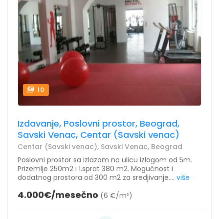
10
Izdavanje, Poslovni prostor, Beograd,
Savski Venac, Centar (Savski venac)
Centar (Savski venac), Savski Venac, Beograd
Poslovni prostor sa izlazom na ulicu izlogom od 5m.
Prizemlje 250m2 i 1.sprat 380 m2. Mogućnost i
dodatnog prostora od 300 m2 za sredjivanje....
više
4.000€/mesečno
(6 €/m²)