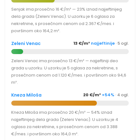
Senjak ima prosečno 16 €/m² — 23% iznad najjeftinijeg
dela grada (Zeleni Venac). U uzorku je 6 oglasa za
nekretnine, s prosečnom cenom od 2.367 €/mes. i
površinom oko 164,2 m².
Zeleni Venac
13 €/m²
najjeftinije
· 5 ogl.
Zeleni Venac ima prosečno 13 €/m² — najjeftiniji deo
grada u uzorku. U uzorku je 5 oglasa za nekretnine, s
prosečnom cenom od 1.120 €/mes. i površinom oko 94,6
m².
Kneza Miloša
20 €/m²
+54%
· 4 ogl.
Kneza Miloša ima prosečno 20 €/m² — 54% iznad
najjeftinijeg dela grada (Zeleni Venac). U uzorku je 4
oglasa za nekretnine, s prosečnom cenom od 3.388
€/mes. i površinom oko 164,0 m².