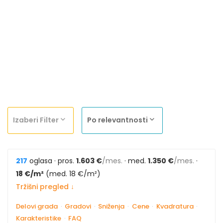
Izaberi Filter
Po relevantnosti
217
oglasa · pros.
1.603 €
/mes.
· med.
1.350 €
/mes.
·
18 €/m²
(med. 18 €/m²)
Tržišni pregled ↓
Delovi grada
·
Gradovi
·
Sniženja
·
Cene
·
Kvadratura
·
Karakteristike
·
FAQ