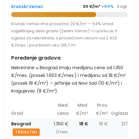
Krunski Venac
20 €/m²
+54%
· 3 ogl.
Krunski Venac ima prosečno 20 €/m² — 54% iznad
najjeftinijeg dela grada (Zeleni Venac). U uzorku je 3
oglasa za nekretnine, s prosečnom cenom od 2.433
€/mes. i površinom oko 136,7 m².
Poređenje gradova
Nekretnine u Beograd imaju medijanu cene od 1.350
€/mes. (prosek 1.603 €/mes.) i medijanu od 18 €/m²
(prosek 18 €/m²) — jeftinije od Novi Sad (10 €/m²) i
Kragujevac (8 €/m²).
Med.
Med.
Pros.
Grad
cena
€/m²
€/m²
Oglasa
Beograd
1.350 €
18 €
18 €
217
/mes.
TRENUTNI