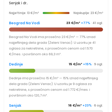
Senjak i dr..
Najjeftinije: 13 €/m²
Najskuplje: 23 €/m²
Beograd Na Vodi
23 €/m²
+77%
· 41 ogl.
Beograd Na Vodi ima prosečno 23 €/m² — 77% iznad
najjeftinijeg dela grada (Zeleni Venac). U uzorku je 41
oglasa za nekretnine, s prosečnom cenom od 1.570
€/mes. i površinom oko 69,3 m².
Dedinje
15 €/m²
+15%
· 9 ogl.
Dedinje ima prosečno 15 €/m² — 15% iznad najjeftinijeg
dela grada (Zeleni Venac). U uzorku je 9 oglasa za
nekretnine, s prosečnom cenom od 1.772 €/mes. i
površinom oko 120,7 m².
Senjak
16 €/m²
+23%
· 6 ogl.