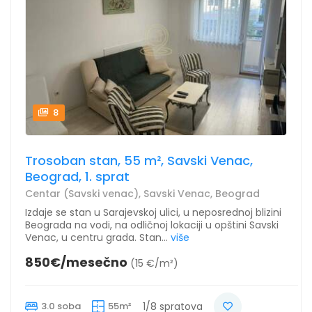
8
Trosoban stan, 55 m², Savski Venac,
Beograd, 1. sprat
Centar (Savski venac), Savski Venac, Beograd
Izdaje se stan u Sarajevskoj ulici, u neposrednoj blizini
Beograda na vodi, na odličnoj lokaciji u opštini Savski
Venac, u centru grada. Stan...
više
850€/mesečno
(15 €/m²)
3.0 soba
55m²
1/8 spratova