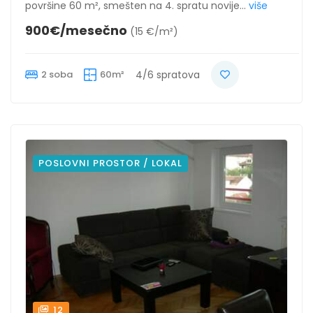
površine 60 m², smešten na 4. spratu novije...
više
900€/mesečno
(15 €/m²)
2 soba
60m²
4/6 spratova
POSLOVNI PROSTOR / LOKAL
12