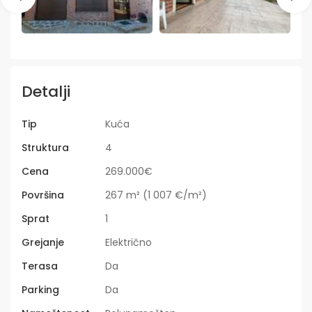
Detalji
Tip
Kuća
Struktura
4
Cena
269.000€
Površina
267 m² (1 007 €/m²)
Sprat
1
Grejanje
Električno
Terasa
Da
Parking
Da