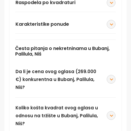
Raspodela po kvadraturi
Karakteristike ponude
Česta pitanja o nekretninama u Bubanj,
Palilula, Niš
Da li je cena ovog oglasa (269.000
€) konkurentna u Bubanj, Palilula,
Niš?
Koliko košta kvadrat ovog oglasa u
odnosu na tržište u Bubanj, Palilula,
Niš?