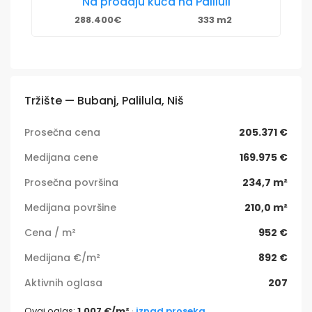
Na prodaju kuća na Paliluli
288.400€
333 m2
Tržište — Bubanj, Palilula, Niš
Prosečna cena
205.371 €
Medijana cene
169.975 €
Prosečna površina
234,7 m²
Medijana površine
210,0 m²
Cena / m²
952 €
Medijana €/m²
892 €
Aktivnih oglasa
207
Ovaj oglas:
1.007 €/m²
·
iznad proseka