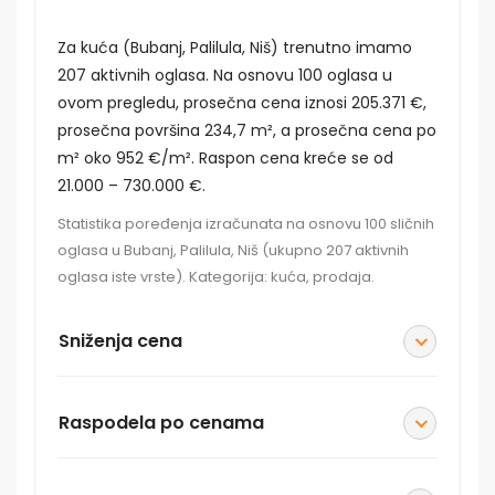
Za kuća (Bubanj, Palilula, Niš) trenutno imamo
207 aktivnih oglasa. Na osnovu 100 oglasa u
ovom pregledu, prosečna cena iznosi 205.371 €,
prosečna površina 234,7 m², a prosečna cena po
m² oko 952 €/m². Raspon cena kreće se od
21.000 – 730.000 €.
Statistika poređenja izračunata na osnovu 100 sličnih
oglasa u Bubanj, Palilula, Niš (ukupno 207 aktivnih
oglasa iste vrste). Kategorija: kuća, prodaja.
Sniženja cena
Raspodela po cenama