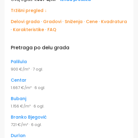
Tržišni pregled ↓
Delovi grada
·
Gradovi
·
Sniženja
·
Cene
·
Kvadratura
·
Karakteristike
·
FAQ
Pretraga po delu grada
Palilula
900 €/m² · 7 ogl.
Centar
1.667 €/m² · 6 ogl.
Bubanj
1.156 €/m² · 6 ogl.
Branko Bjegović
721 €/m² · 6 ogl.
Durlan