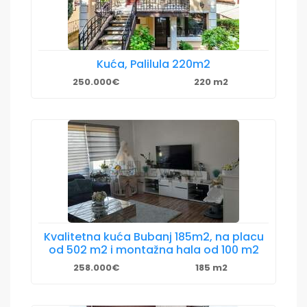
Kuća, Palilula 220m2
250.000€
220 m2
Kvalitetna kuća Bubanj 185m2, na placu
od 502 m2 i montažna hala od 100 m2
258.000€
185 m2