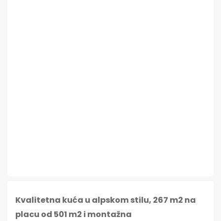
Kvalitetna kuća u alpskom stilu, 267 m2 na
placu od 501 m2 i montažna