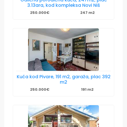
3.13ara, kod kompleksa Novi Niš
250.000€
247 m2
Kuća kod Pivare, 191 m2, garaža, plac 392
m2
250.000€
191 m2