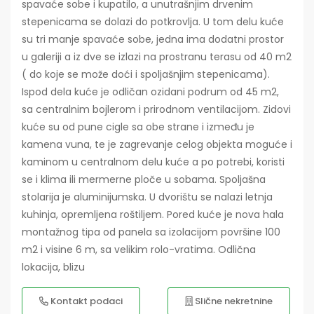
spavaće sobe i kupatilo, a unutrašnjim drvenim
stepenicama se dolazi do potkrovlja. U tom delu kuće
su tri manje spavaće sobe, jedna ima dodatni prostor
u galeriji a iz dve se izlazi na prostranu terasu od 40 m2
( do koje se može doći i spoljašnjim stepenicama).
Ispod dela kuće je odličan ozidani podrum od 45 m2,
sa centralnim bojlerom i prirodnom ventilacijom. Zidovi
kuće su od pune cigle sa obe strane i između je
kamena vuna, te je zagrevanje celog objekta moguće i
kaminom u centralnom delu kuće a po potrebi, koristi
se i klima ili mermerne ploče u sobama. Spoljašna
stolarija je aluminijumska. U dvorištu se nalazi letnja
kuhinja, opremljena roštiljem. Pored kuće je nova hala
montažnog tipa od panela sa izolacijom površine 100
m2 i visine 6 m, sa velikim rolo-vratima. Odlična
lokacija, blizu
Kontakt podaci
Slične nekretnine