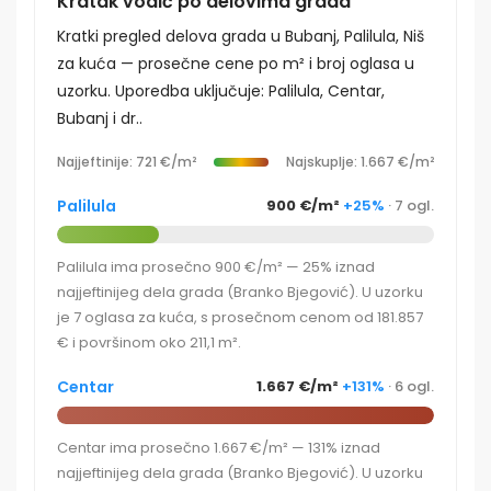
Kratak vodič po delovima grada
Kratki pregled delova grada u Bubanj, Palilula, Niš
za kuća — prosečne cene po m² i broj oglasa u
uzorku. Uporedba uključuje: Palilula, Centar,
Bubanj i dr..
Najjeftinije: 721 €/m²
Najskuplje: 1.667 €/m²
Palilula
900 €/m²
+25%
· 7 ogl.
Palilula ima prosečno 900 €/m² — 25% iznad
najjeftinijeg dela grada (Branko Bjegović). U uzorku
je 7 oglasa za kuća, s prosečnom cenom od 181.857
€ i površinom oko 211,1 m².
Centar
1.667 €/m²
+131%
· 6 ogl.
Centar ima prosečno 1.667 €/m² — 131% iznad
najjeftinijeg dela grada (Branko Bjegović). U uzorku