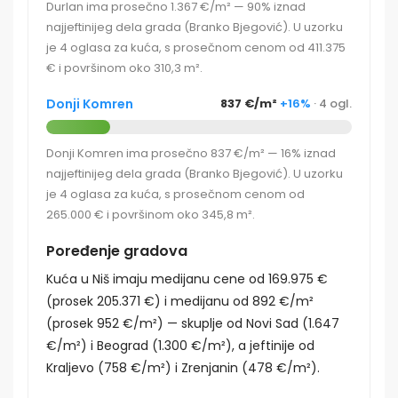
Durlan ima prosečno 1.367 €/m² — 90% iznad
najjeftinijeg dela grada (Branko Bjegović). U uzorku
je 4 oglasa za kuća, s prosečnom cenom od 411.375
€ i površinom oko 310,3 m².
Donji Komren
837 €/m²
+16%
· 4 ogl.
Donji Komren ima prosečno 837 €/m² — 16% iznad
najjeftinijeg dela grada (Branko Bjegović). U uzorku
je 4 oglasa za kuća, s prosečnom cenom od
265.000 € i površinom oko 345,8 m².
Poređenje gradova
Kuća u Niš imaju medijanu cene od 169.975 €
(prosek 205.371 €) i medijanu od 892 €/m²
(prosek 952 €/m²) — skuplje od Novi Sad (1.647
€/m²) i Beograd (1.300 €/m²), a jeftinije od
Kraljevo (758 €/m²) i Zrenjanin (478 €/m²).