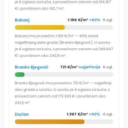
je 6 oglasa za kuća, s prosečnom cenom od 314.167
€ i površinom oko 192,7 m².
Bubanj
1.156 €/m²
+60%
· 6 ogl.
Bubanj ima prosečno 1.156 €/m² — 60% iznad
najjeftinijeg dela grada (Branko Bjegović). U uzorku
je 6 oglasa za kuća, s prosečnom cenom od 269.667
€ i površinom oko 240,8 m².
Branko Bjegović
721 €/m²
najjeftinije
· 6 ogl.
Branko Bjegović ima prosečno 721 €/m² — najjeftiniji
deo grada u uzorku. U uzorku je 6 oglasa za kuća, s
prosečnom cenom od 172.333 € i površinom oko
241,5 m².
Durlan
1.367 €/m²
+90%
· 4 ogl.