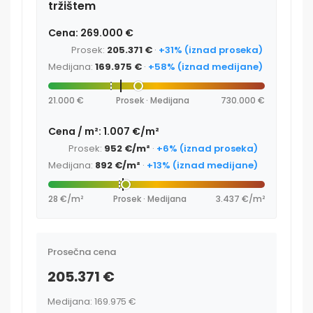
tržištem
Cena: 269.000 €
Prosek:
205.371 €
·
+31% (iznad proseka)
Medijana:
169.975 €
·
+58% (iznad medijane)
21.000 €
Prosek · Medijana
730.000 €
Cena / m²: 1.007 €/m²
Prosek:
952 €/m²
·
+6% (iznad proseka)
Medijana:
892 €/m²
·
+13% (iznad medijane)
28 €/m²
Prosek · Medijana
3.437 €/m²
Prosečna cena
205.371 €
Medijana: 169.975 €