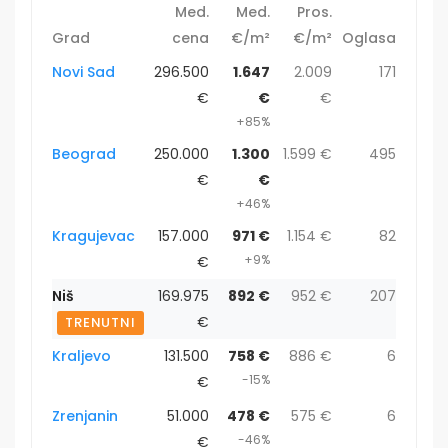
Med.
Med.
Pros.
Grad
cena
€/m²
€/m²
Oglasa
Novi Sad
296.500
1.647
2.009
171
€
€
€
+85%
Beograd
250.000
1.300
1.599 €
495
€
€
+46%
Kragujevac
157.000
971 €
1.154 €
82
+9%
€
Niš
169.975
892 €
952 €
207
€
TRENUTNI
Kraljevo
131.500
758 €
886 €
6
-15%
€
Zrenjanin
51.000
478 €
575 €
6
-46%
€