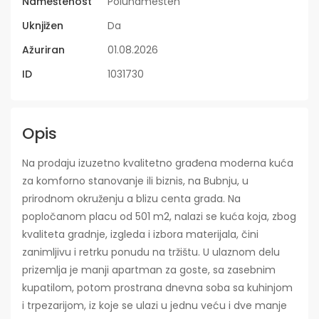
Nameštenost
Polunamešten
Uknjižen
Da
Ažuriran
01.08.2026
ID
1031730
Opis
Na prodaju izuzetno kvalitetno građena moderna kuća
za komforno stanovanje ili biznis, na Bubnju, u
prirodnom okruženju a blizu centa grada. Na
popločanom placu od 501 m2, nalazi se kuća koja, zbog
kvaliteta gradnje, izgleda i izbora materijala, čini
zanimljivu i retrku ponudu na tržištu. U ulaznom delu
prizemlja je manji apartman za goste, sa zasebnim
kupatilom, potom prostrana dnevna soba sa kuhinjom
i trpezarijom, iz koje se ulazi u jednu veću i dve manje