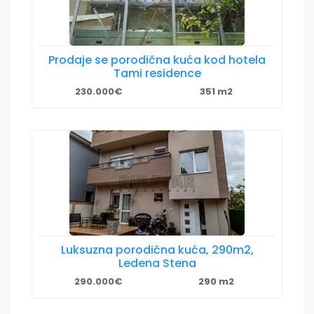
Prodaje se porodična kuća kod hotela
Tami residence
230.000€
351 m2
Luksuzna porodična kuća, 290m2,
Ledena Stena
290.000€
290 m2