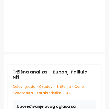
Tržišna analiza — Bubanj, Palilula,
Niš
Delovi grada
·
Gradovi
·
Sniženja
·
Cene
·
Kvadratura
·
Karakteristike
·
FAQ
Upoređivanje ovog oglasa sa