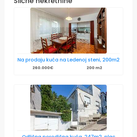
Slične nekretnine
Na prodaju kuća na Ledenoj steni, 200m2
260.000€
200 m2
Odlična porodična kuća, 247m2, plac