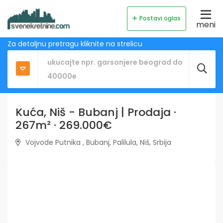
Postavi oglas
meni
Za detaljnu pretragu kliknite na strelicu
Kuća, Niš - Bubanj | Prodaja ·
267m² · 269.000€
Vojvode Putnika , Bubanj, Palilula, Niš, Srbija