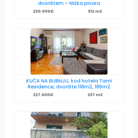
dvorištem – Niška pivara
230.000€
312 m2
KUĆA NA BUBNJU, kod hotela Tami
Residence, dvorište 118m2, 186m2
227.000€
237 m2