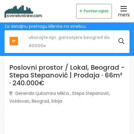
Postavi oglas
meni
Za detaljnu pretragu kliknite na strelicu
Poslovni prostor / Lokal, Beograd -
Stepa Stepanović | Prodaja · 66m²
· 240.000€
Generala Ljubomira Milića , Stepa Stepanović,
Voždovac, Beograd, Srbija