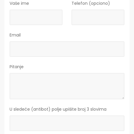
Vaše ime
Telefon (opciono)
Email
Pitanje
U sledeće (antibot) polje upišite broj 3 slovima