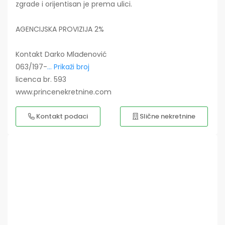
zgrade i orijentisan je prema ulici.
AGENCIJSKA PROVIZIJA 2%
Kontakt Darko Mlađenović
063/197-
... Prikaži broj
licenca br. 593
www.princenekretnine.com
Kontakt podaci
Slične nekretnine