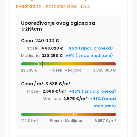
Kvadratura
·
Karakteristike
·
FAQ
Upoređivanje ovog oglasa sa
tržištem
Cena: 240.000 €
Prosek:
448.020 €
·
-46% (ispod proseka)
Medijana:
220.250 €
·
+9% (iznad medijane)
23.000 €
Prosek · Medijana
3.000.000 €
Cena / m²: 3.636 €/m²
Prosek:
2.689 €/m²
·
+35% (iznad proseka)
Medijana:
2.575 €/m²
·
+41% (iznad
medijane)
122 €/m²
Prosek · Medijana
6.857 €/m²