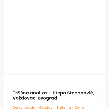
Tržišna analiza — Stepa Stepanović,
Voždovac, Beograd
Delovi grada
·
Gradovi
·
Sniženja
·
Cene
·