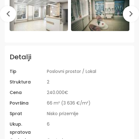
Detalji
Tip
Poslovni prostor / Lokal
Struktura
2
Cena
240.000€
Površina
66 m² (3 636 €/m²)
Sprat
Nisko prizemlje
Ukup.
6
spratova