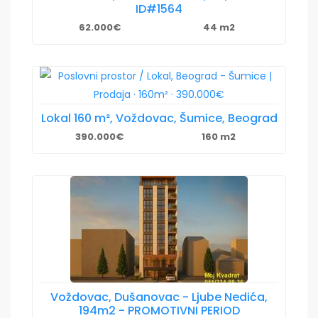
ID#1564
62.000€
44 m2
Lokal 160 m², Voždovac, Šumice, Beograd
390.000€
160 m2
Voždovac, Dušanovac - Ljube Nedića,
194m2 - PROMOTIVNI PERIOD