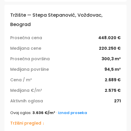
Tržište — Stepa Stepanović, Voždovac,
Beograd
Prosečna cena
448.020 €
Medijana cene
220.250 €
Prosečna površina
300,3 m²
Medijana površine
94,5 m²
Cena / m²
2.689 €
Medijana €/m²
2.575 €
Aktivnih oglasa
271
Ovaj oglas:
3.636 €/m²
·
iznad proseka
Tržišni pregled ↓