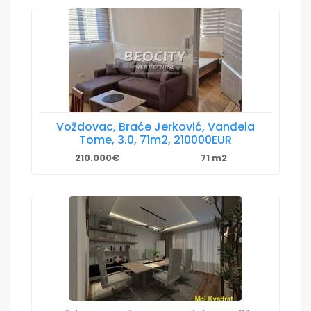
Voždovac, Braće Jerković, Vanđela
Tome, 3.0, 71m2, 210000EUR
210.000€
71 m2