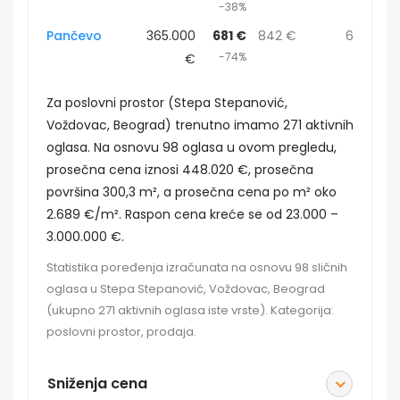
-38%
Pančevo
365.000
681 €
842 €
6
-74%
€
Za poslovni prostor (Stepa Stepanović,
Voždovac, Beograd) trenutno imamo 271 aktivnih
oglasa. Na osnovu 98 oglasa u ovom pregledu,
prosečna cena iznosi 448.020 €, prosečna
površina 300,3 m², a prosečna cena po m² oko
2.689 €/m². Raspon cena kreće se od 23.000 –
3.000.000 €.
Statistika poređenja izračunata na osnovu 98 sličnih
oglasa u Stepa Stepanović, Voždovac, Beograd
(ukupno 271 aktivnih oglasa iste vrste). Kategorija:
poslovni prostor, prodaja.
Sniženja cena