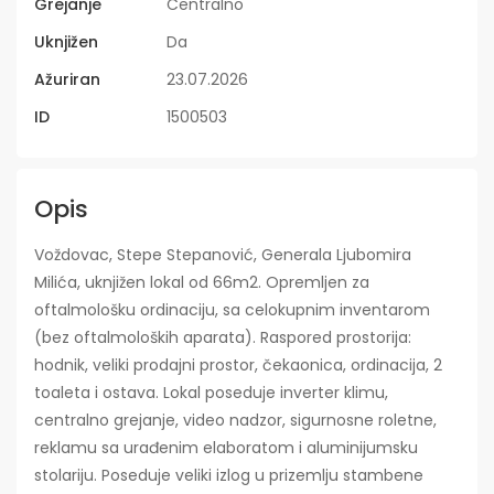
Grejanje
Centralno
Uknjižen
Da
Ažuriran
23.07.2026
ID
1500503
Opis
Voždovac, Stepe Stepanović, Generala Ljubomira
Milića, uknjižen lokal od 66m2. Opremljen za
oftalmološku ordinaciju, sa celokupnim inventarom
(bez oftalmoloških aparata). Raspored prostorija:
hodnik, veliki prodajni prostor, čekaonica, ordinacija, 2
toaleta i ostava. Lokal poseduje inverter klimu,
centralno grejanje, video nadzor, sigurnosne roletne,
reklamu sa urađenim elaboratom i aluminijumsku
stolariju. Poseduje veliki izlog u prizemlju stambene