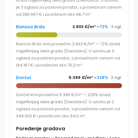
iznad najjeftinijeg dela grada (Zvezdara). U uzorku
je 3 oglasa za poslovni prostor, s prosečnom cenom
od 280.667 € i površinom oko 68,7 m².
Banovo Brdo
2.833 €/m²
+72%
· 3 ogl.
Banovo Brdo ima prosečno 2.833 €/m² — 72% iznad
najjeftinijeg dela grada (Zvezdara). U uzorku je 3
oglasa za poslovni prostor, s prosečnom cenom od
194.167 € i površinom oko 75,3 m².
Dorćol
5.396 €/m²
+228%
· 2 ogl.
Dorćol ima prosečno 5.396 €/m² — 228% iznad
najjeftinijeg dela grada (Zvezdara). U uzorku je 2
oglasa za poslovni prostor, s prosečnom cenom od
349.500 € i površinom oko 64,0 m².
Poređenje gradova