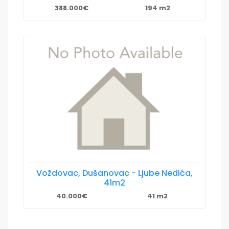
388.000€
194 m2
Voždovac, Dušanovac - Ljube Nedića,
41m2
40.000€
41 m2