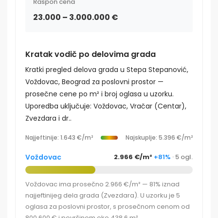
Raspon cena
23.000 – 3.000.000 €
Kratak vodič po delovima grada
Kratki pregled delova grada u Stepa Stepanović,
Voždovac, Beograd za poslovni prostor —
prosečne cene po m² i broj oglasa u uzorku.
Uporedba uključuje: Voždovac, Vračar (Centar),
Zvezdara i dr..
Najjeftinije: 1.643 €/m²
Najskuplje: 5.396 €/m²
Voždovac
2.966 €/m²
+81%
· 5 ogl.
Voždovac ima prosečno 2.966 €/m² — 81% iznad
najjeftinijeg dela grada (Zvezdara). U uzorku je 5
oglasa za poslovni prostor, s prosečnom cenom od
800.600 € i površinom oko 438,6 m².