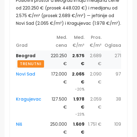
Poslovni prostor u Beograd imaju medijanu cene
od 220.250 € (prosek 448.020 €) i medijanu od
2.575 €/m² (prosek 2.689 €/m²) — jeftinije od
Novi Sad (2.065 €/m²) i Kragujevac (1.978 €/m²).
Med.
Med.
Pros.
Grad
cena
€/m²
€/m²
Oglasa
Beograd
220.250
2.575
2.689
271
€
€
€
TRENUTNI
Novi Sad
172.000
2.065
2.090
97
€
€
€
-20%
Kragujevac
127.500
1.978
2.059
38
€
€
€
-23%
Niš
250.000
1.609
1.751 €
109
€
€