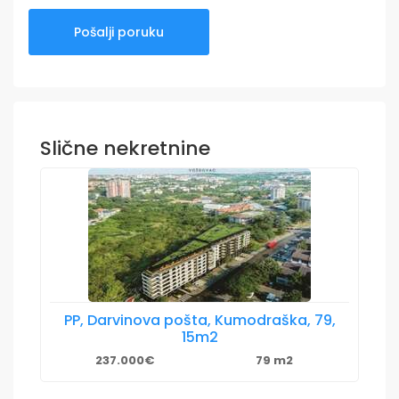
Slične nekretnine
PP, Darvinova pošta, Kumodraška, 79,
15m2
237.000€
79 m2