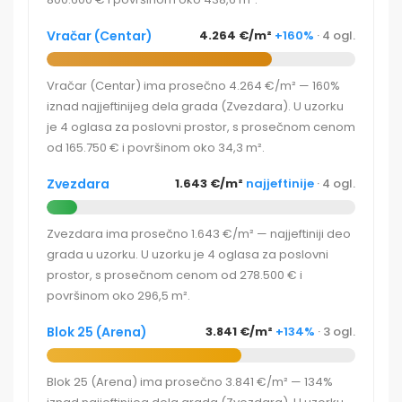
Vračar (Centar)
4.264 €/m²
+160%
· 4 ogl.
Vračar (Centar) ima prosečno 4.264 €/m² — 160%
iznad najjeftinijeg dela grada (Zvezdara). U uzorku
je 4 oglasa za poslovni prostor, s prosečnom cenom
od 165.750 € i površinom oko 34,3 m².
Zvezdara
1.643 €/m²
najjeftinije
· 4 ogl.
Zvezdara ima prosečno 1.643 €/m² — najjeftiniji deo
grada u uzorku. U uzorku je 4 oglasa za poslovni
prostor, s prosečnom cenom od 278.500 € i
površinom oko 296,5 m².
Blok 25 (Arena)
3.841 €/m²
+134%
· 3 ogl.
Blok 25 (Arena) ima prosečno 3.841 €/m² — 134%