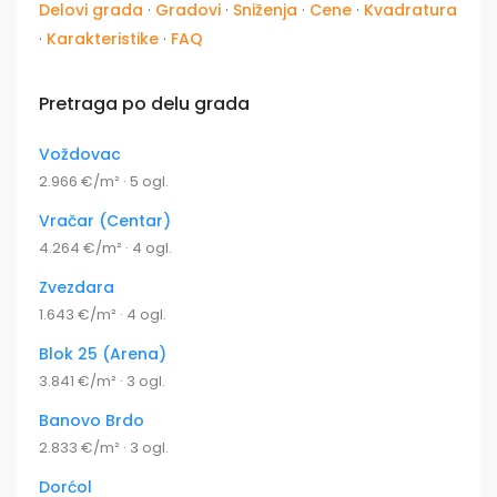
Delovi grada
·
Gradovi
·
Sniženja
·
Cene
·
Kvadratura
·
Karakteristike
·
FAQ
Pretraga po delu grada
Voždovac
2.966 €/m² · 5 ogl.
Vračar (Centar)
4.264 €/m² · 4 ogl.
Zvezdara
1.643 €/m² · 4 ogl.
Blok 25 (Arena)
3.841 €/m² · 3 ogl.
Banovo Brdo
2.833 €/m² · 3 ogl.
Dorćol