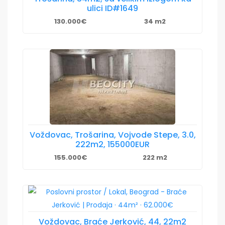
ulici ID#1649
130.000€
34 m2
Voždovac, Trošarina, Vojvode Stepe, 3.0,
222m2, 155000EUR
155.000€
222 m2
Voždovac, Braće Jerković, 44, 22m2