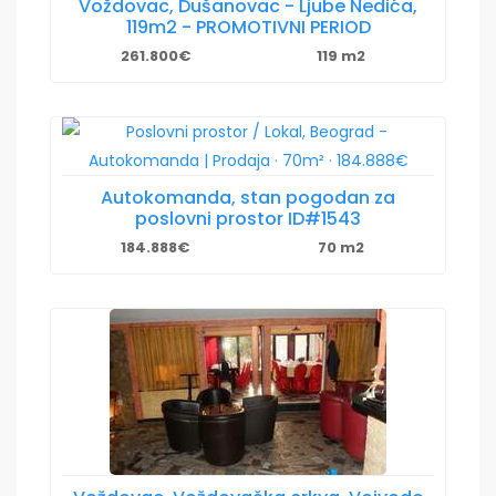
Voždovac, Dušanovac - Ljube Nedića,
119m2 - PROMOTIVNI PERIOD
261.800€
119 m2
Autokomanda, stan pogodan za
poslovni prostor ID#1543
184.888€
70 m2