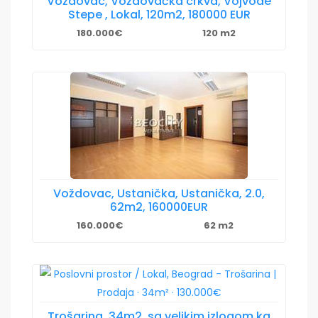
Voždovac, Voždovačka crkva, Vojvode
Stepe , Lokal, 120m2, 180000 EUR
180.000€
120 m2
Voždovac, Ustanička, Ustanička, 2.0,
62m2, 160000EUR
160.000€
62 m2
Trošarina, 34m2, sa velikim izlogom ka