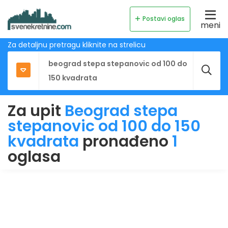
Postavi oglas
meni
Za detaljnu pretragu kliknite na strelicu
Za upit
Beograd stepa
stepanovic od 100 do 150
kvadrata
pronađeno
1
oglasa