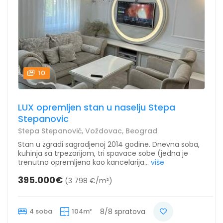
10
LUX opremljen stan u naselju Stepa
Stepanovic
Stepa Stepanović, Voždovac, Beograd
Stan u zgradi sagradjenoj 2014 godine. Dnevna soba,
kuhinja sa trpezarijom, tri spavace sobe (jedna je
trenutno opremljena kao kancelarija...
više
395.000€
(3 798 €/m²)
4 soba
104m²
8/8 spratova