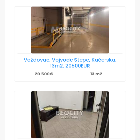
Voždovac, Vojvode Stepe, Kačerska,
13m2, 20500EUR
20.500€
13 m2