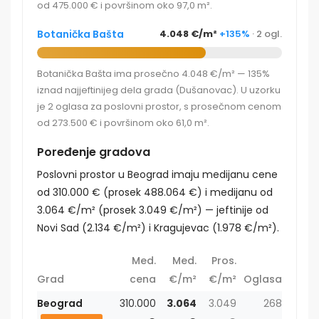
od 475.000 € i površinom oko 97,0 m².
Botanička Bašta
4.048 €/m²
+135%
· 2 ogl.
Botanička Bašta ima prosečno 4.048 €/m² — 135%
iznad najjeftinijeg dela grada (Dušanovac). U uzorku
je 2 oglasa za poslovni prostor, s prosečnom cenom
od 273.500 € i površinom oko 61,0 m².
Poređenje gradova
Poslovni prostor u Beograd imaju medijanu cene
od 310.000 € (prosek 488.064 €) i medijanu od
3.064 €/m² (prosek 3.049 €/m²) — jeftinije od
Novi Sad (2.134 €/m²) i Kragujevac (1.978 €/m²).
Med.
Med.
Pros.
Grad
cena
€/m²
€/m²
Oglasa
Beograd
310.000
3.064
3.049
268