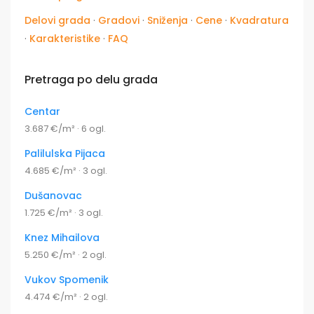
Delovi grada
·
Gradovi
·
Sniženja
·
Cene
·
Kvadratura
·
Karakteristike
·
FAQ
Pretraga po delu grada
Centar
3.687 €/m² · 6 ogl.
Palilulska Pijaca
4.685 €/m² · 3 ogl.
Dušanovac
1.725 €/m² · 3 ogl.
Knez Mihailova
5.250 €/m² · 2 ogl.
Vukov Spomenik
4.474 €/m² · 2 ogl.