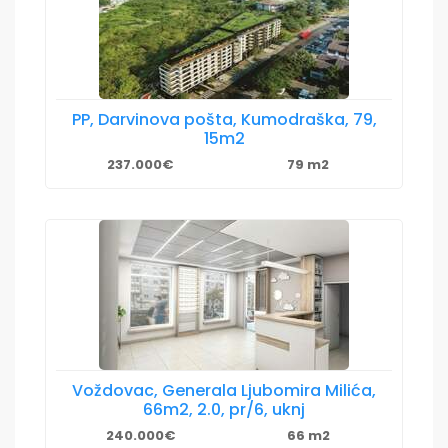
PP, Darvinova pošta, Kumodraška, 79,
15m2
237.000€
79 m2
Voždovac, Generala Ljubomira Milića,
66m2, 2.0, pr/6, uknj
240.000€
66 m2