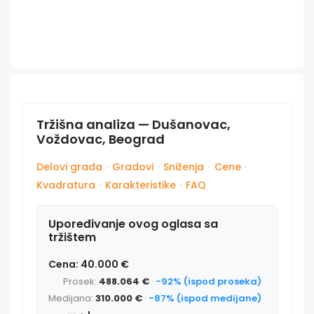
Tržišna analiza — Dušanovac,
Voždovac, Beograd
Delovi grada
·
Gradovi
·
Sniženja
·
Cene
·
Kvadratura
·
Karakteristike
·
FAQ
Upoređivanje ovog oglasa sa
tržištem
Cena: 40.000 €
Prosek:
488.064 €
·
-92% (ispod proseka)
Medijana:
310.000 €
·
-87% (ispod medijane)