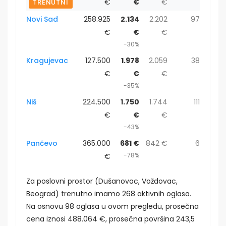
€
€
€
TRENUTNI
Novi Sad
258.925
2.134
2.202
97
€
€
€
-30%
Kragujevac
127.500
1.978
2.059
38
€
€
€
-35%
Niš
224.500
1.750
1.744
111
€
€
€
-43%
Pančevo
365.000
681 €
842 €
6
-78%
€
Za poslovni prostor (Dušanovac, Voždovac,
Beograd) trenutno imamo 268 aktivnih oglasa.
Na osnovu 98 oglasa u ovom pregledu, prosečna
cena iznosi 488.064 €, prosečna površina 243,5