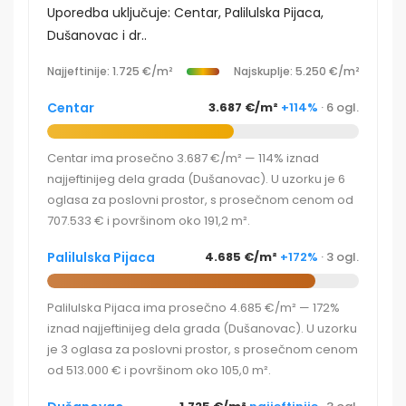
Uporedba uključuje: Centar, Palilulska Pijaca,
Dušanovac i dr..
Najjeftinije: 1.725 €/m²
Najskuplje: 5.250 €/m²
Centar
3.687 €/m²
+114%
· 6 ogl.
Centar ima prosečno 3.687 €/m² — 114% iznad
najjeftinijeg dela grada (Dušanovac). U uzorku je 6
oglasa za poslovni prostor, s prosečnom cenom od
707.533 € i površinom oko 191,2 m².
Palilulska Pijaca
4.685 €/m²
+172%
· 3 ogl.
Palilulska Pijaca ima prosečno 4.685 €/m² — 172%
iznad najjeftinijeg dela grada (Dušanovac). U uzorku
je 3 oglasa za poslovni prostor, s prosečnom cenom
od 513.000 € i površinom oko 105,0 m².