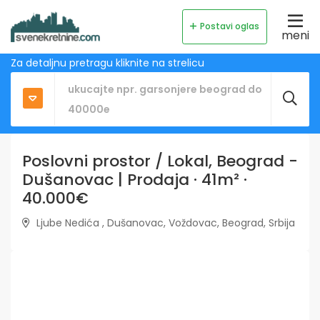
Postavi oglas
meni
Za detaljnu pretragu kliknite na strelicu
Poslovni prostor / Lokal, Beograd -
Dušanovac | Prodaja · 41m² ·
40.000€
Ljube Nedića , Dušanovac, Voždovac, Beograd, Srbija