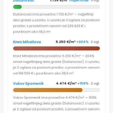
Dušanovac
1.725 €/m²
najjeftinije
· 3 ogl.
Dušanovac ima prosečno 1.725 €/m² — najjeftiniji
deo grada u uzorku. U uzorku je 3 oglasa za poslovni
prostor, s prosečnom cenom od 229.933 € i
površinom oko 118,0 m².
Knez Mihailova
5.250 €/m²
+204%
· 2 ogl.
Knez Mihailova ima prosečno 5.250 €/m² — 204%
iznad najjeftinijeg dela grada (Dušanovac). U uzorku
je 2 oglasa za poslovni prostor, s prosečnom cenom
od 199.500 € i površinom oko 38,0 m².
Vukov Spomenik
4.474 €/m²
+159%
· 2 ogl.
Vukov Spomenik ima prosečno 4.474 €/m² — 159%
iznad najjeftinijeg dela grada (Dušanovac). U uzorku
je 2 oglasa za poslovni prostor, s prosečnom cenom