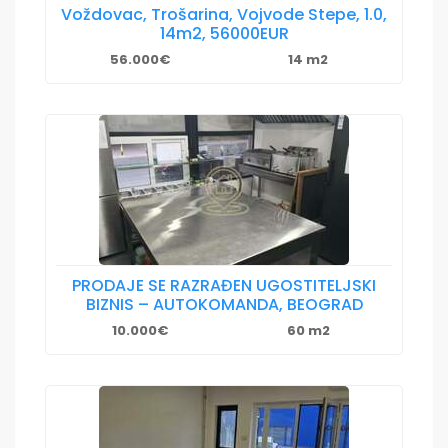
Voždovac, Trošarina, Vojvode Stepe, 1.0,
14m2, 56000EUR
56.000€
14 m2
PRODAJE SE RAZRAĐEN UGOSTITELJSKI
BIZNIS – AUTOKOMANDA, BEOGRAD
10.000€
60 m2