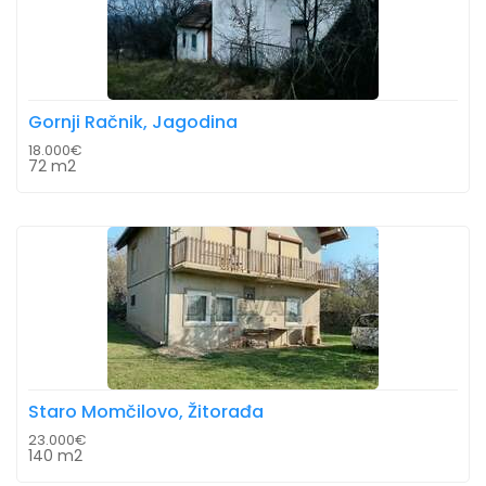
Gornji Račnik, Jagodina
18.000€
72 m2
Staro Momčilovo, Žitorađa
23.000€
140 m2