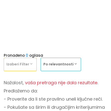
Pronađeno
0
oglasa
Izaberi Filter
Po relevantnosti
Nažalost,
vaša pretraga nije dala rezultate
.
Predlažemo da:
- Proverite da li ste pravilno uneli ključne reči.
- Pokušate sa širim ili drugačijim kriterijumima