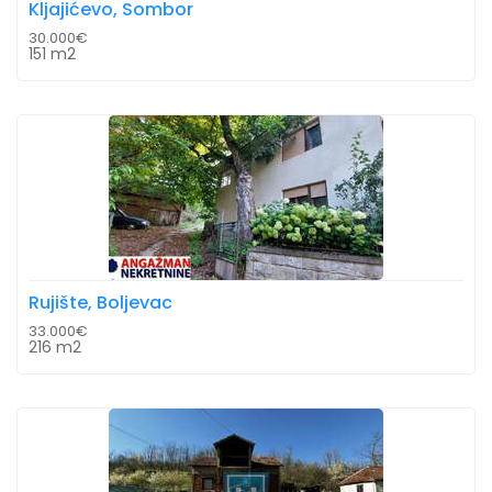
Kljajićevo, Sombor
30.000€
151 m2
Rujište, Boljevac
33.000€
216 m2