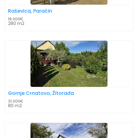
Raševica, Paraćin
18.000€
280 m2
Gornje Crnatovo, Žitorađa
31.000€
80 m2