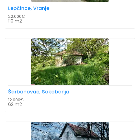
Lepčince, Vranje
22.000€
110 m2
Šarbanovac, Sokobanja
12.000€
62 m2