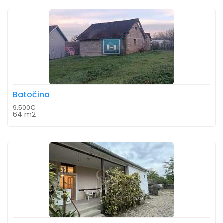
Batočina
9.500€
64 m2