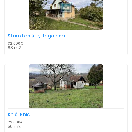
Staro Lanište, Jagodina
32.000€
88 m2
Knić, Knić
22.000€
50 m2