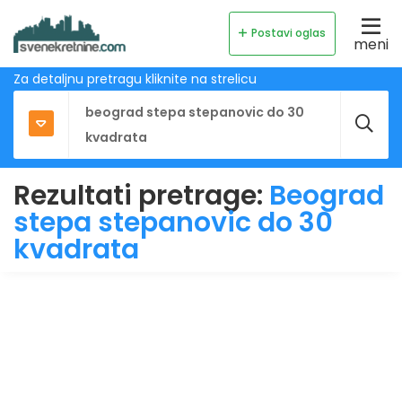
Postavi oglas
meni
Za detaljnu pretragu kliknite na strelicu
Rezultati pretrage:
Beograd
stepa stepanovic do 30
kvadrata