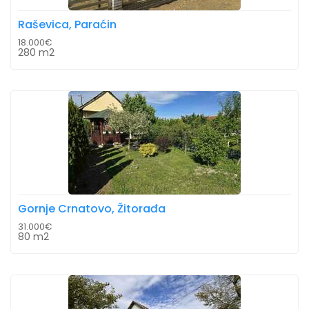
Raševica, Paraćin
18.000€
280 m2
Gornje Crnatovo, Žitorađa
31.000€
80 m2