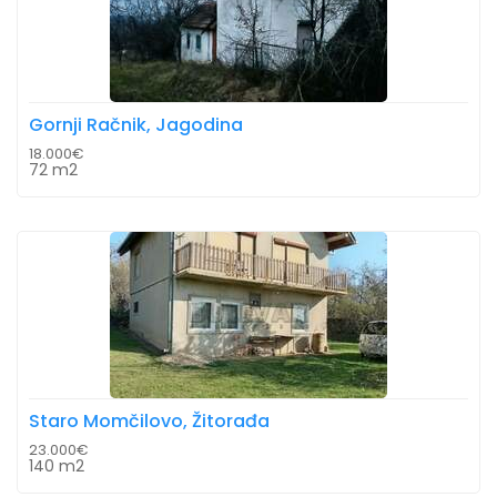
Gornji Račnik, Jagodina
18.000€
72 m2
Staro Momčilovo, Žitorađa
23.000€
140 m2