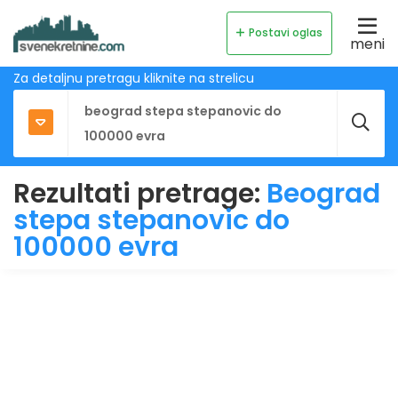
Postavi oglas
meni
Za detaljnu pretragu kliknite na strelicu
Rezultati pretrage:
Beograd
stepa stepanovic do
100000 evra