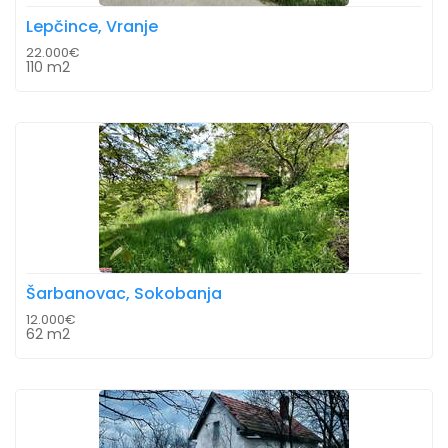
Lepčince, Vranje
22.000€
110 m2
Šarbanovac, Sokobanja
12.000€
62 m2