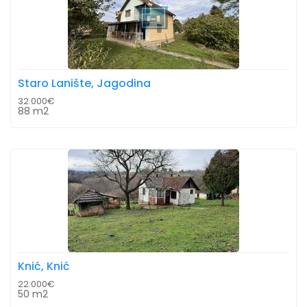
Staro Lanište, Jagodina
32.000€
88 m2
Knić, Knić
22.000€
50 m2