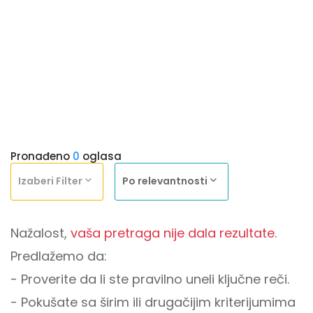
Pronađeno
0
oglasa
Izaberi Filter
Po relevantnosti
Nažalost,
vaša pretraga nije dala rezultate
.
Predlažemo da:
- Proverite da li ste pravilno uneli ključne reči.
- Pokušate sa širim ili drugačijim kriterijumima