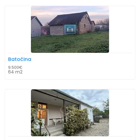
Batočina
9.500€
64 m2