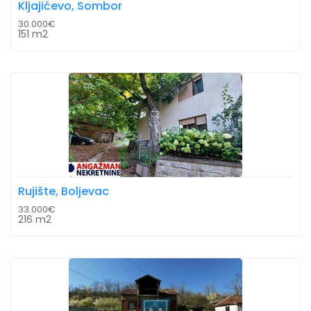
Kljajićevo, Sombor
30.000€
151 m2
Rujište, Boljevac
33.000€
216 m2